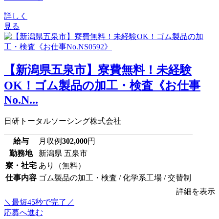
詳しく
見る
【新潟県五泉市】寮費無料！未経験
OK！ゴム製品の加工・検査《お仕事
No.N...
日研トータルソーシング株式会社
給与
月収例
302,000
円
勤務地
新潟県 五泉市
寮・社宅
あり（無料）
仕事内容
ゴム製品の加工・検査 / 化学系工場 / 交替制
詳細を表示
＼最短45秒で完了／
応募へ進む