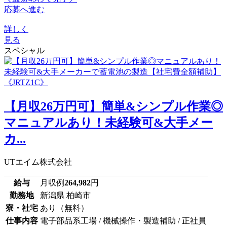
応募へ進む
詳しく
見る
スペシャル
【月収26万円可】簡単&シンプル作業◎
マニュアルあり！未経験可&大手メー
カ...
UTエイム株式会社
給与
月収例
264,982
円
勤務地
新潟県 柏崎市
寮・社宅
あり（無料）
仕事内容
電子部品系工場 / 機械操作・製造補助 / 正社員