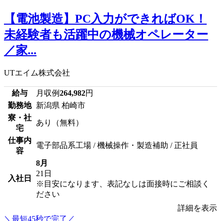
【電池製造】PC入力ができればOK！
未経験者も活躍中の機械オペレーター
／家...
UTエイム株式会社
給与
月収例
264,982
円
勤務地
新潟県 柏崎市
寮・社
あり（無料）
宅
仕事内
電子部品系工場 / 機械操作・製造補助 / 正社員
容
8月
21日
入社日
※目安になります、表記なしは面接時にご相談く
ださい
詳細を表示
＼最短45秒で完了／