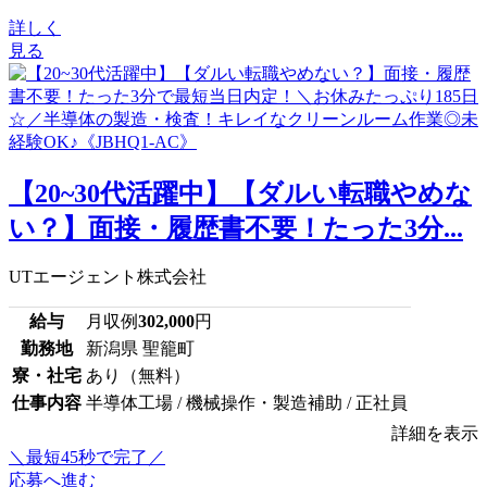
詳しく
見る
【20~30代活躍中】【ダルい転職やめな
い？】面接・履歴書不要！たった3分...
UTエージェント株式会社
給与
月収例
302,000
円
勤務地
新潟県 聖籠町
寮・社宅
あり（無料）
仕事内容
半導体工場 / 機械操作・製造補助 / 正社員
詳細を表示
＼最短45秒で完了／
応募へ進む