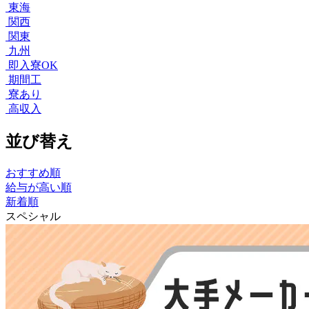
東海
関西
関東
九州
即入寮OK
期間工
寮あり
高収入
並び替え
おすすめ順
給与が高い順
新着順
スペシャル