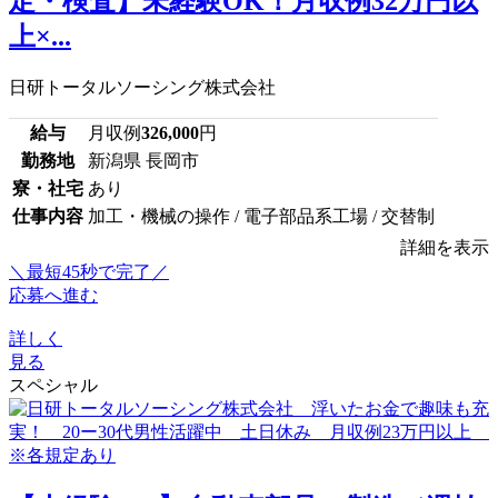
定・検査】未経験OK！月収例32万円以
上×...
日研トータルソーシング株式会社
給与
月収例
326,000
円
勤務地
新潟県 長岡市
寮・社宅
あり
仕事内容
加工・機械の操作 / 電子部品系工場 / 交替制
詳細を表示
＼最短45秒で完了／
応募へ進む
詳しく
見る
スペシャル