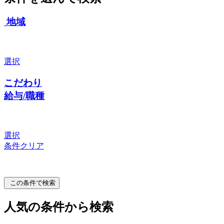
地域
選択
こだわり
給与/職種
選択
条件クリア
この条件で検索
人気の条件から検索