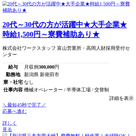
20代～30代の方が活躍中★大手企業★
時給1,500円～寮費補助あり★
株式会社ワークスタッフ 富山営業所・高岡人財採用受付セ
ンター
給与
月収例
300,000
円
勤務地
新潟県 新発田市
寮・社宅
なし
仕事内容
機械オペレーター / 半導体工場 / 交替制
詳細を表示
＼最短45秒で完了／
応募へ進む
詳しく
見る