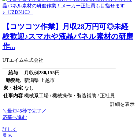
【コツコツ作業】月収28万円可◎未経
験歓迎♪スマホや液晶パネル素材の研磨
作...
UTエイム株式会社
給与
月収例
280,155
円
勤務地
新潟県 上越市
寮・社宅
なし
仕事内容
機械系工場 / 機械操作・製造補助 / 正社員
詳細を表示
＼最短45秒で完了／
応募へ進む
詳しく
見る