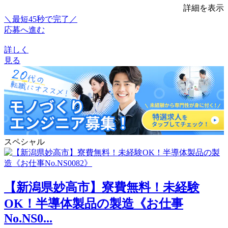
詳細を表示
＼最短45秒で完了／
応募へ進む
詳しく
見る
スペシャル
【新潟県妙高市】寮費無料！未経験
OK！半導体製品の製造《お仕事
No.NS0...