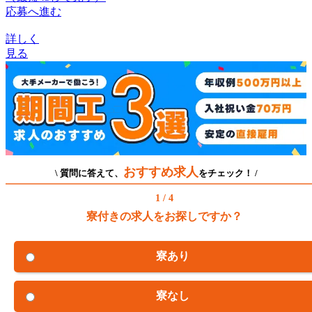
応募へ進む
詳しく
見る
おすすめ求人
\ 質問に答えて、
をチェック！ /
1 / 4
寮付きの求人をお探しですか？
寮あり
寮なし