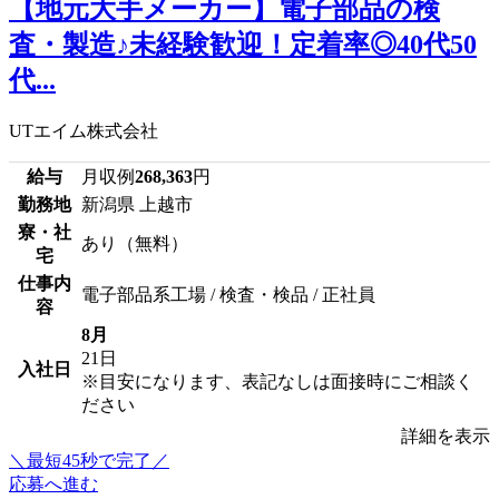
【地元大手メーカー】電子部品の検
査・製造♪未経験歓迎！定着率◎40代50
代...
UTエイム株式会社
給与
月収例
268,363
円
勤務地
新潟県 上越市
寮・社
あり（無料）
宅
仕事内
電子部品系工場 / 検査・検品 / 正社員
容
8月
21日
入社日
※目安になります、表記なしは面接時にご相談く
ださい
詳細を表示
＼最短45秒で完了／
応募へ進む