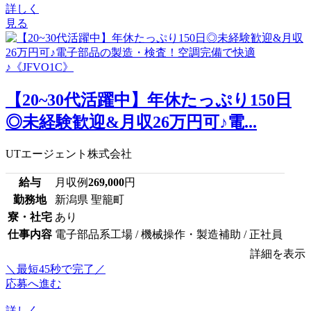
詳しく
見る
【20~30代活躍中】年休たっぷり150日
◎未経験歓迎&月収26万円可♪電...
UTエージェント株式会社
給与
月収例
269,000
円
勤務地
新潟県 聖籠町
寮・社宅
あり
仕事内容
電子部品系工場 / 機械操作・製造補助 / 正社員
詳細を表示
＼最短45秒で完了／
応募へ進む
詳しく