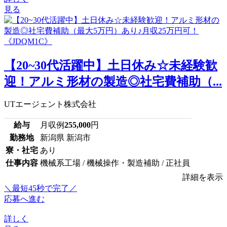
見る
【20~30代活躍中】土日休み☆未経験歓
迎！アルミ形材の製造◎社宅費補助（...
UTエージェント株式会社
給与
月収例
255,000
円
勤務地
新潟県 新潟市
寮・社宅
あり
仕事内容
機械系工場 / 機械操作・製造補助 / 正社員
詳細を表示
＼最短45秒で完了／
応募へ進む
詳しく