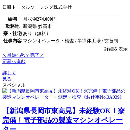
日研トータルソーシング株式会社
給与
月収例
274,000
円
勤務地
新潟県 妙高市
寮・社宅
あり（無料）
仕事内容
マシンオペレータ・検査 / 半導体工場 / 交替制
詳細を表示
＼最短45秒で完了／
応募へ進む
詳しく
見る
スペシャル
【新潟県長岡市東高見】未経験OK！寮
完備！電子部品の製造マシンオペレー
ター...