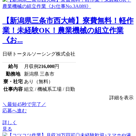
【新潟県三条市西大崎】寮費無料！軽作
業！未経験OK！農業機械の組立作業
《お...
日研トータルソーシング株式会社
給与
月収例
216,000
円
勤務地
新潟県 三条市
寮・社宅
あり（無料）
仕事内容
組立 / 機械系工場 / 日勤
詳細を表示
＼最短45秒で完了／
応募へ進む
詳しく
見る