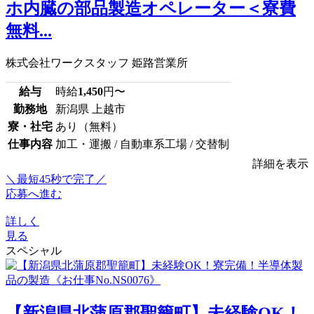
ホ内臓の部品製造オペレーター＜寮費
無料...
株式会社ワークスタッフ 姫路営業所
給与
時給
1,450
円〜
勤務地
新潟県 上越市
寮・社宅
あり（無料）
仕事内容
加工・運搬 / 自動車系工場 / 交替制
詳細を表示
＼最短45秒で完了／
応募へ進む
詳しく
見る
スペシャル
【新潟県北蒲原郡聖籠町】未経験OK！