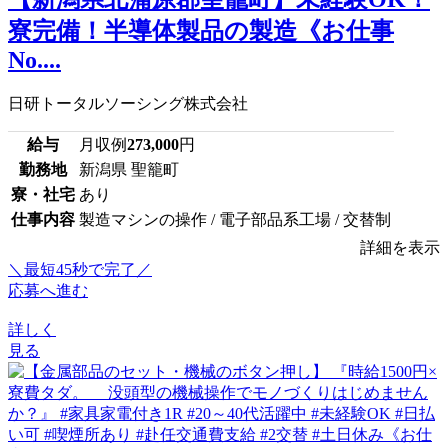
寮完備！半導体製品の製造《お仕事
No....
日研トータルソーシング株式会社
給与
月収例
273,000
円
勤務地
新潟県 聖籠町
寮・社宅
あり
仕事内容
製造マシンの操作 / 電子部品系工場 / 交替制
詳細を表示
＼最短45秒で完了／
応募へ進む
詳しく
見る