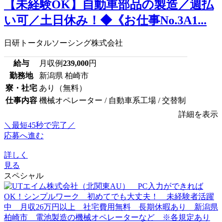
【未経験OK】自動車部品の製造／週払
い可／土日休み！◆《お仕事No.3A1...
日研トータルソーシング株式会社
給与
月収例
239,000
円
勤務地
新潟県 柏崎市
寮・社宅
あり（無料）
仕事内容
機械オペレーター / 自動車系工場 / 交替制
詳細を表示
＼最短45秒で完了／
応募へ進む
詳しく
見る
スペシャル