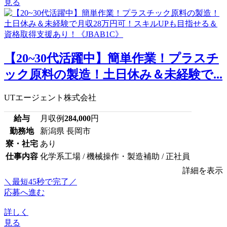
見る
【20~30代活躍中】簡単作業！プラスチ
ック原料の製造！土日休み＆未経験で...
UTエージェント株式会社
給与
月収例
284,000
円
勤務地
新潟県 長岡市
寮・社宅
あり
仕事内容
化学系工場 / 機械操作・製造補助 / 正社員
詳細を表示
＼最短45秒で完了／
応募へ進む
詳しく
見る