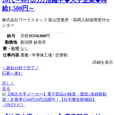
給1,500円～
株式会社ワークスタッフ 富山営業所・高岡人財採用受付セ
ンター
給与
月収例
350,000
円
勤務地
新潟県 妙高市
寮・社宅
なし
仕事内容
運搬 / 半導体工場 / 交替制
詳細を表示
＼最短45秒で完了／
応募へ進む
詳しく
見る