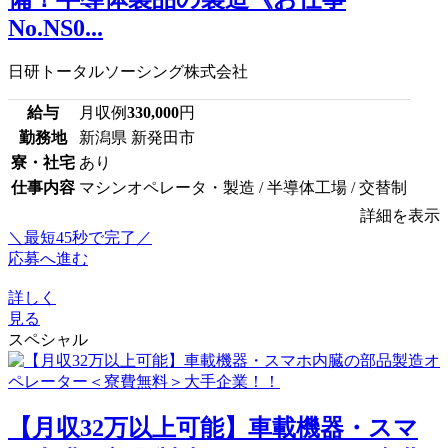
No.NS0...
日研トータルソーシング株式会社
給与
月収例
330,000
円
勤務地
新潟県 新発田市
寮・社宅
あり
仕事内容
マシンオペレータ・製造 / 半導体工場 / 交替制
詳細を表示
＼最短45秒で完了／
応募へ進む
詳しく
見る
スペシャル
【月収32万以上可能】車載機器・スマ