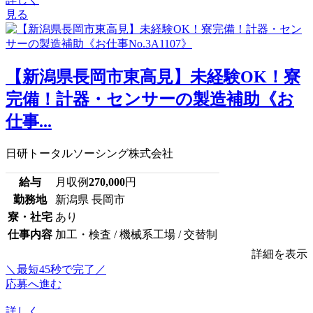
見る
【新潟県長岡市東高見】未経験OK！寮
完備！計器・センサーの製造補助《お
仕事...
日研トータルソーシング株式会社
給与
月収例
270,000
円
勤務地
新潟県 長岡市
寮・社宅
あり
仕事内容
加工・検査 / 機械系工場 / 交替制
詳細を表示
＼最短45秒で完了／
応募へ進む
詳しく