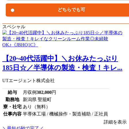
どちらでも可
スペシャル
【20~40代活躍中】＼お休みたっぷり
185日☆／半導体の製造・検査！キレ...
UTエージェント株式会社
給与
月収例
302,000
円
勤務地
新潟県 聖籠町
寮・社宅
あり（無料）
仕事内容
半導体工場 / 機械操作・製造補助 / 正社員
詳細を表示
＼最短45秒で完了／