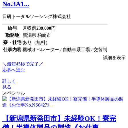
No.3A1...
日研トータルソーシング株式会社
給与
月収例
239,000
円
勤務地
新潟県 柏崎市
寮・社宅
あり（無料）
仕事内容
機械オペレーター / 自動車系工場 / 交替制
詳細を表示
＼最短45秒で完了／
応募へ進む
詳しく
見る
スペシャル
【新潟県新発田市】未経験OK！寮完
備！半導体製品の製造《お仕事