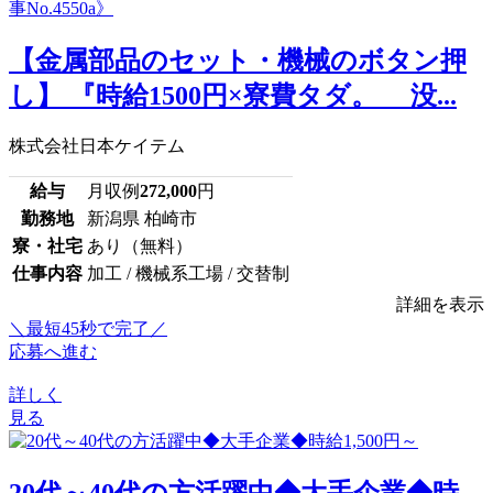
【金属部品のセット・機械のボタン押
し】 『時給1500円×寮費タダ。 没...
株式会社日本ケイテム
給与
月収例
272,000
円
勤務地
新潟県 柏崎市
寮・社宅
あり（無料）
仕事内容
加工 / 機械系工場 / 交替制
詳細を表示
＼最短45秒で完了／
応募へ進む
詳しく
見る
20代～40代の方活躍中◆大手企業◆時