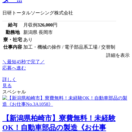
日研トータルソーシング株式会社
給与
月収例
326,000
円
勤務地
新潟県 長岡市
寮・社宅
あり
仕事内容
加工・機械の操作 / 電子部品系工場 / 交替制
詳細を表示
＼最短45秒で完了／
応募へ進む
詳しく
見る
スペシャル
【新潟県柏崎市】寮費無料！未経験
OK！自動車部品の製造《お仕事