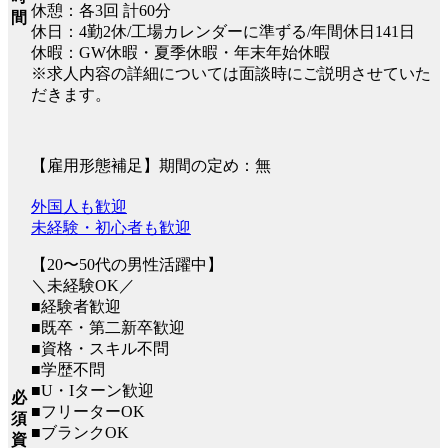
休憩：各3回 計60分
間
休日：4勤2休/工場カレンダーに準ずる/年間休日141日
休暇：GW休暇・夏季休暇・年末年始休暇
※求人内容の詳細については面談時にご説明させていた
だきます。
【雇用形態補足】期間の定め：無
外国人も歓迎
未経験・初心者も歓迎
【20〜50代の男性活躍中】
＼未経験OK／
■経験者歓迎
■既卒・第二新卒歓迎
■資格・スキル不問
■学歴不問
■U・Iターン歓迎
必
■フリーターOK
須
■ブランクOK
資