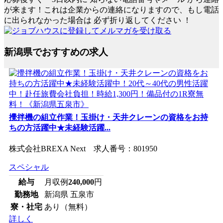
が来ます！これは企業からの連絡になりますので、もし電話
に出られなかった場合は
必ず折り返してください
！
新潟県でおすすめの求人
攪拌機の組立作業！玉掛け・天井クレーンの資格をお持
ちの方活躍中★未経験活躍...
株式会社BREXA Next 求人番号：801950
スペシャル
給与
月収例
240,000
円
勤務地
新潟県 五泉市
寮・社宅
あり（無料）
詳しく