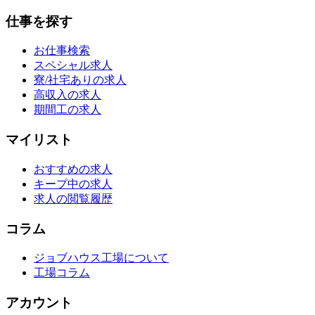
仕事を探す
お仕事検索
スペシャル求人
寮/社宅ありの求人
高収入の求人
期間工の求人
マイリスト
おすすめの求人
キープ中の求人
求人の閲覧履歴
コラム
ジョブハウス工場について
工場コラム
アカウント