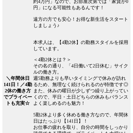
約4万円」なので、お部屋次第では「家賃が0
円」になる可能性もあるんです！
遠方の方でも安心！お得な新生活をスタート
しましょう♪
本求人は、【4勤2休】の勤務スタイルを採用
しています。
＜4勤2休とは？＞
その名の通り、「4日働いて2日休む」サイク
ルの働き方。
週5勤務よりも早いタイミングで休みが訪れ
＼年間休日
るため、無理なく続けられるのが特徴です◎
141日！／4勤
また、休みの曜日が少しずつ繰り上がってい
2休の働き方
くので、平日・土日どちらの休みもバランス
でプライベー
よく楽しめるのも魅力！
トも充実☆
5勤2休より多く休める働き方なので、年間休
日はたっぷり【141日】！
お仕事の疲れを取り、自分の時間をしっかり