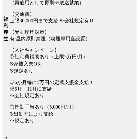
（再雇用として原則65歳迄就業）
【交通費】
福
上限30,000円まで支給 ※会社規定有り
利
【受動喫煙対策】
厚
有:屋内原則禁煙（喫煙専用室設置）
生
【入社キャンペーン】
◎社宅費補助あり（上限5万円/月）
※家族入寮OK
※規定あり
◎6か月毎に5万円の定着支援金支給！
※5月、11月に支給
※会社規定あり
◎皆勤手当あり（5,000円/月）
※出勤率により支給
※規定あり