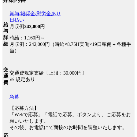
賞与/報奨金/慰労金あり
日払い
給
月収例
242,000
円
与
詳
時給：1,160円～
細
月収例：242,000円（時給×8.75H実働×19日稼働＋各種手
当）
交
交通費規定支給〔上限：30,000円〕
通
※ 規定あり
費
急募
【応募方法】
「Webで応募」「電話で応募」ボタンより、ご応募をお
願いいたします。
その後、お電話にて面接のお時間を調整いたします。
応