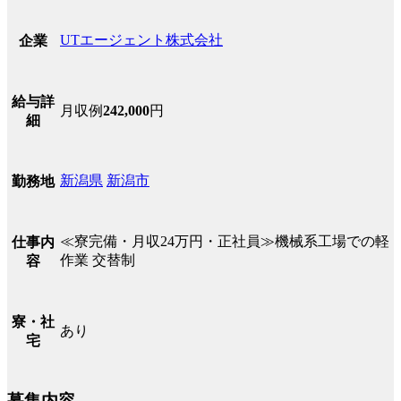
UTエージェント株式会社
企業
給与詳
月収例
242,000
円
細
新潟県
新潟市
勤務地
≪寮完備・月収24万円・正社員≫機械系工場での軽
仕事内
作業 交替制
容
寮・社
あり
宅
募集内容