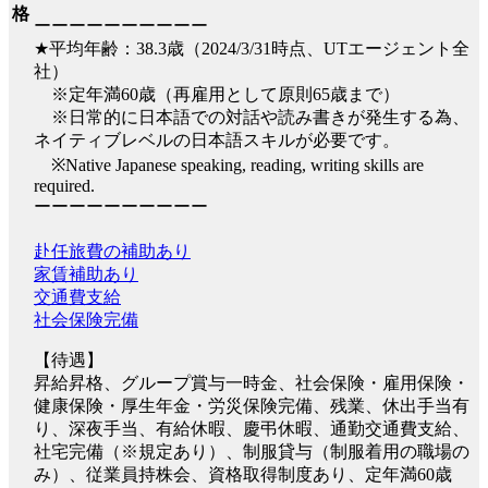
格
ーーーーーーーーーー
★平均年齢：38.3歳（2024/3/31時点、UTエージェント全
社）
※定年満60歳（再雇用として原則65歳まで）
※日常的に日本語での対話や読み書きが発生する為、
ネイティブレベルの日本語スキルが必要です。
※Native Japanese speaking, reading, writing skills are
required.
ーーーーーーーーーー
赴任旅費の補助あり
家賃補助あり
交通費支給
社会保険完備
【待遇】
昇給昇格、グループ賞与一時金、社会保険・雇用保険・
健康保険・厚生年金・労災保険完備、残業、休出手当有
り、深夜手当、有給休暇、慶弔休暇、通勤交通費支給、
社宅完備（※規定あり）、制服貸与（制服着用の職場の
み）、従業員持株会、資格取得制度あり、定年満60歳