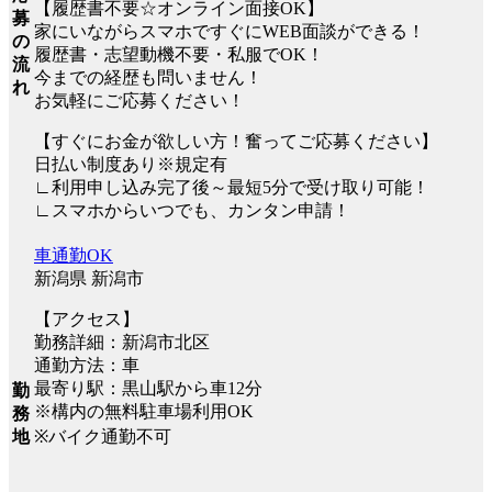
【履歴書不要☆オンライン面接OK】
募
家にいながらスマホですぐにWEB面談ができる！
の
履歴書・志望動機不要・私服でOK！
流
今までの経歴も問いません！
れ
お気軽にご応募ください！
【すぐにお金が欲しい方！奮ってご応募ください】
日払い制度あり※規定有
∟利用申し込み完了後～最短5分で受け取り可能！
∟スマホからいつでも、カンタン申請！
車通勤OK
新潟県 新潟市
【アクセス】
勤務詳細：新潟市北区
通勤方法：車
最寄り駅：黒山駅から車12分
勤
※構内の無料駐車場利用OK
務
※バイク通勤不可
地