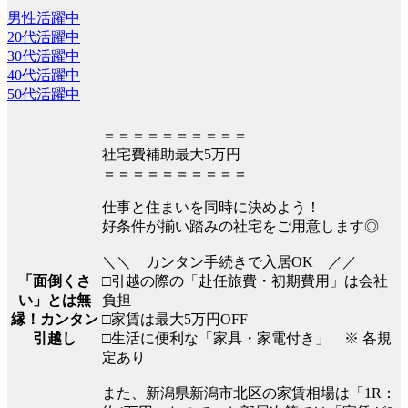
男性活躍中
20代活躍中
30代活躍中
40代活躍中
50代活躍中
＝＝＝＝＝＝＝＝＝＝
社宅費補助最大5万円
＝＝＝＝＝＝＝＝＝＝
仕事と住まいを同時に決めよう！
好条件が揃い踏みの社宅をご用意します◎
＼＼ カンタン手続きで入居OK ／／
□引越の際の「赴任旅費・初期費用」は会社
「面倒くさ
負担
い」とは無
□家賃は最大5万円OFF
縁！カンタン
□生活に便利な「家具・家電付き」 ※ 各規
引越し
定あり
また、新潟県新潟市北区の家賃相場は「1R：