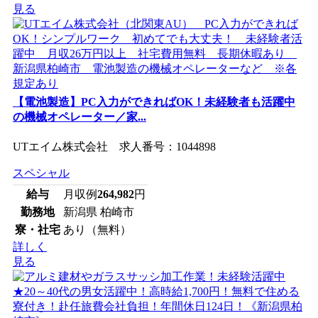
見る
【電池製造】PC入力ができればOK！未経験者も活躍中
の機械オペレーター／家...
UTエイム株式会社 求人番号：1044898
スペシャル
給与
月収例
264,982
円
勤務地
新潟県 柏崎市
寮・社宅
あり（無料）
詳しく
見る