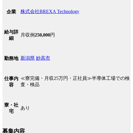
株式会社BREXA Technology
企業
給与詳
月収例
250,000
円
細
新潟県
妙高市
勤務地
≪寮完備・月収25万円・正社員≫半導体工場での検
仕事内
査・検品
容
寮・社
あり
宅
募集内容