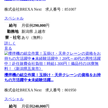
株式会社BREXA Next 求人番号：851007
スペシャル
給与
月収例
290,000
円
勤務地
新潟県 上越市
寮・社宅
あり（無料）
詳しく
見る
攪拌機の組立作業！玉掛け・天井クレーンの資格をお持
ちの方活躍中★未経験活躍...
株式会社BREXA Next 求人番号：801950
スペシャル
給与
月収例
240,000
円