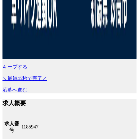
キープする
＼最短45秒で完了／
応募へ進む
求人概要
求人番
1185947
号