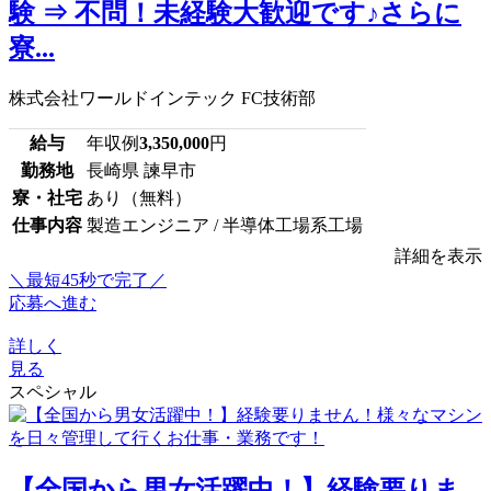
験 ⇒ 不問！未経験大歓迎です♪さらに
寮...
株式会社ワールドインテック FC技術部
給与
年収例
3,350,000
円
勤務地
長崎県 諫早市
寮・社宅
あり（無料）
仕事内容
製造エンジニア / 半導体工場系工場
詳細を表示
＼最短45秒で完了／
応募へ進む
詳しく
見る
スペシャル
【全国から男女活躍中！】経験要りま