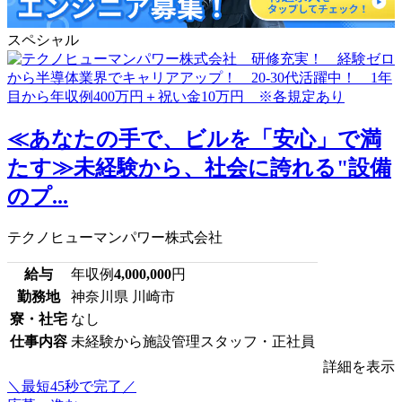
スペシャル
≪あなたの手で、ビルを「安心」で満
たす≫未経験から、社会に誇れる"設備
のプ...
テクノヒューマンパワー株式会社
給与
年収例
4,000,000
円
勤務地
神奈川県 川崎市
寮・社宅
なし
仕事内容
未経験から施設管理スタッフ・正社員
詳細を表示
＼最短45秒で完了／