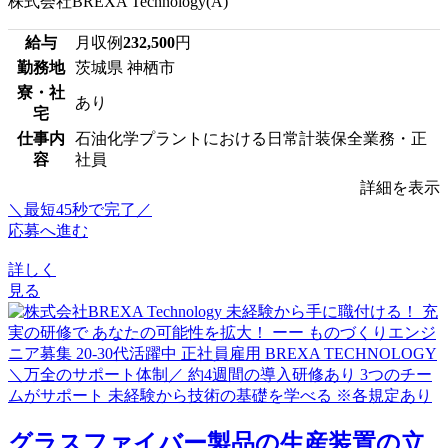
株式会社BREXA Technology(A)
給与
月収例
232,500
円
勤務地
茨城県 神栖市
寮・社
あり
宅
仕事内
石油化学プラントにおける日常計装保全業務・正
容
社員
詳細を表示
＼最短45秒で完了／
応募へ進む
詳しく
見る
グラスファイバー製品の生産装置の立