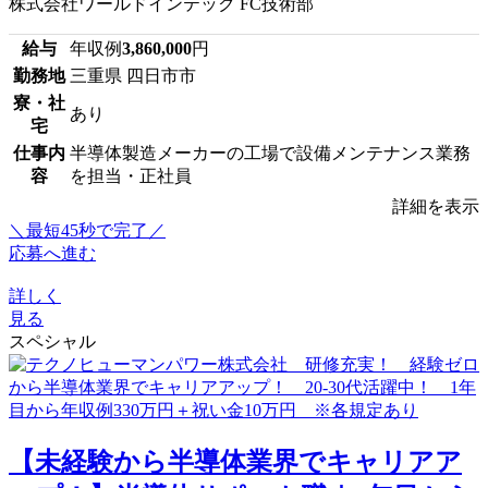
株式会社ワールドインテック FC技術部
給与
年収例
3,860,000
円
勤務地
三重県 四日市市
寮・社
あり
宅
仕事内
半導体製造メーカーの工場で設備メンテナンス業務
容
を担当・正社員
詳細を表示
＼最短45秒で完了／
応募へ進む
詳しく
見る
スペシャル
【未経験から半導体業界でキャリアア