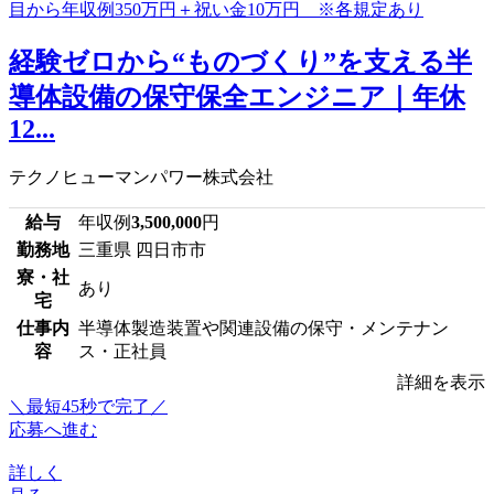
経験ゼロから“ものづくり”を支える半
導体設備の保守保全エンジニア｜年休
12...
テクノヒューマンパワー株式会社
給与
年収例
3,500,000
円
勤務地
三重県 四日市市
寮・社
あり
宅
仕事内
半導体製造装置や関連設備の保守・メンテナン
容
ス・正社員
詳細を表示
＼最短45秒で完了／
応募へ進む
詳しく