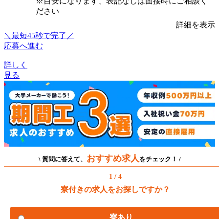
※目安になります、表記なしは面接時にご相談く
ださい
詳細を表示
＼最短45秒で完了／
応募へ進む
詳しく
見る
おすすめ求人
\ 質問に答えて、
をチェック！ /
1 / 4
寮付きの求人をお探しですか？
寮あり