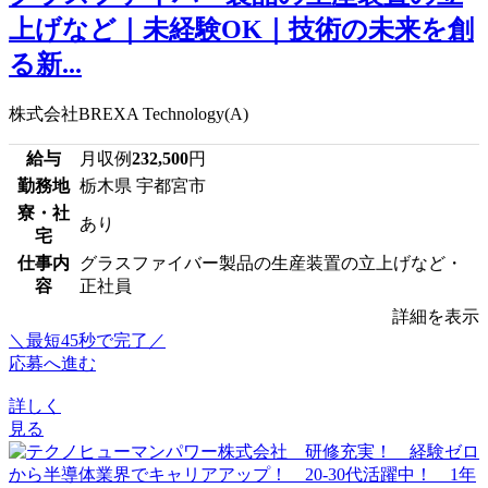
上げなど｜未経験OK｜技術の未来を創
る新...
株式会社BREXA Technology(A)
給与
月収例
232,500
円
勤務地
栃木県 宇都宮市
寮・社
あり
宅
仕事内
グラスファイバー製品の生産装置の立上げなど・
容
正社員
詳細を表示
＼最短45秒で完了／
応募へ進む
詳しく
見る