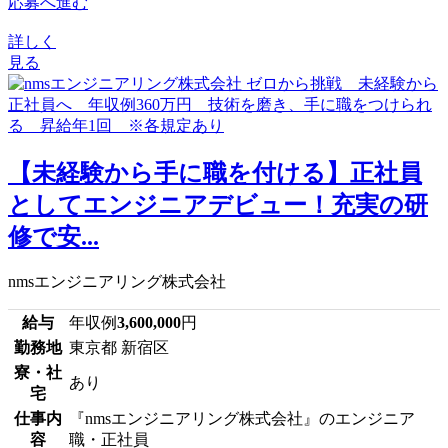
応募へ進む
詳しく
見る
【未経験から手に職を付ける】正社員
としてエンジニアデビュー！充実の研
修で安...
nmsエンジニアリング株式会社
給与
年収例
3,600,000
円
勤務地
東京都 新宿区
寮・社
あり
宅
仕事内
『nmsエンジニアリング株式会社』のエンジニア
容
職・正社員