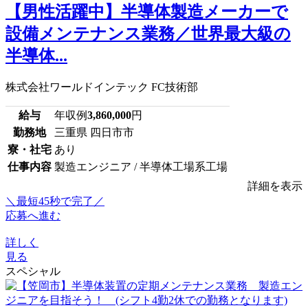
【男性活躍中】半導体製造メーカーで
設備メンテナンス業務／世界最大級の
半導体...
株式会社ワールドインテック FC技術部
給与
年収例
3,860,000
円
勤務地
三重県 四日市市
寮・社宅
あり
仕事内容
製造エンジニア / 半導体工場系工場
詳細を表示
＼最短45秒で完了／
応募へ進む
詳しく
見る
スペシャル