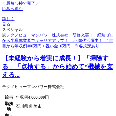
＼最短45秒で完了／
応募へ進む
詳しく
見る
スペシャル
【未経験から着実に成長！】「掃除す
る」「点検する」から始めて“機械を支
える...
テクノヒューマンパワー株式会社
給与
年収例
4,000,000
円
勤務
石川県 能美市
地
寮・