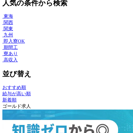
人気の条件から検索
東海
関西
関東
九州
即入寮OK
期間工
寮あり
高収入
並び替え
おすすめ順
給与が高い順
新着順
ゴールド求人