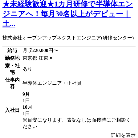
★未経験歓迎★1カ月研修で半導体エン
ジニアへ！毎月30名以上がデビュー｜
土...
株式会社オープンアップネクストエンジニア(研修センター)
給与
月収
220,000
円〜
勤務地
東京都 江東区
寮・社
あり
宅
仕事内
半導体エンジニア・正社員
容
9月
1日
10月
入社日
1日
※目安になります、表記なしは面接時にご相談く
ださい
詳細を表示