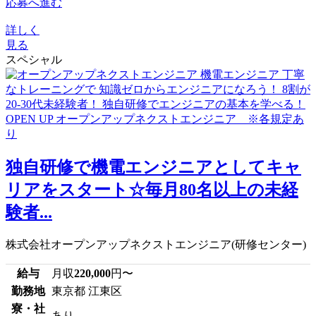
応募へ進む
詳しく
見る
スペシャル
独自研修で機電エンジニアとしてキャ
リアをスタート☆毎月80名以上の未経
験者...
株式会社オープンアップネクストエンジニア(研修センター)
給与
月収
220,000
円〜
勤務地
東京都 江東区
寮・社
あり