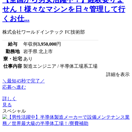
せん！様々なマシンを日々管理して行
くお仕...
株式会社ワールドインテック FC技術部
給与
年収例
3,950,000
円
勤務地
岩手県 北上市
寮・社宅
あり
仕事内容
製造エンジニア / 半導体工場系工場
詳細を表示
＼最短45秒で完了／
応募へ進む
詳しく
見る
スペシャル