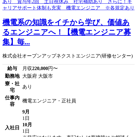
機電系の知識をイチから学び、価値あ
るエンジニアへ！【機電エンジニア募
集】毎...
株式会社オープンアップネクストエンジニア(研修センター)
給与
月収
220,000
円〜
勤務地
大阪府 大阪市
寮・社
あり
宅
仕事内
機電エンジニア・正社員
容
9月
1日
10月
入社日
1日