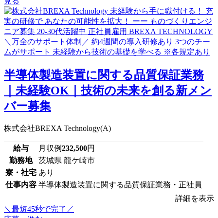
見る
半導体製造装置に関する品質保証業務
｜未経験OK｜技術の未来を創る新メン
バー募集
株式会社BREXA Technology(A)
給与
月収例
232,500
円
勤務地
茨城県 龍ケ崎市
寮・社宅
あり
仕事内容
半導体製造装置に関する品質保証業務・正社員
詳細を表示
＼最短45秒で完了／