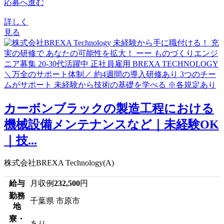
応募へ進む
詳しく
見る
カーボンブラックの製造工程における
機械設備メンテナンスなど｜未経験OK
｜技...
株式会社BREXA Technology(A)
給与
月収例
232,500
円
勤務
千葉県 市原市
地
寮・
あり