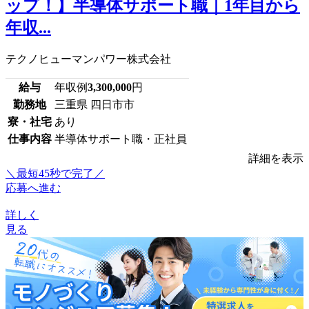
ップ！】半導体サポート職｜1年目から
年収...
テクノヒューマンパワー株式会社
給与
年収例
3,300,000
円
勤務地
三重県 四日市市
寮・社宅
あり
仕事内容
半導体サポート職・正社員
詳細を表示
＼最短45秒で完了／
応募へ進む
詳しく
見る