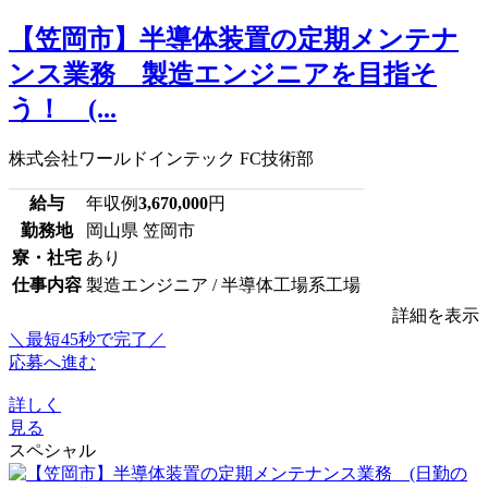
【笠岡市】半導体装置の定期メンテナ
ンス業務 製造エンジニアを目指そ
う！ (...
株式会社ワールドインテック FC技術部
給与
年収例
3,670,000
円
勤務地
岡山県 笠岡市
寮・社宅
あり
仕事内容
製造エンジニア / 半導体工場系工場
詳細を表示
＼最短45秒で完了／
応募へ進む
詳しく
見る
スペシャル