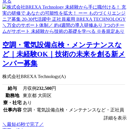
見る
空調・電気設備点検・メンテナンスな
ど｜未経験OK｜技術の未来を創る新メ
ンバー募集
株式会社BREXA Technology(A)
給与
月収例
232,500
円
勤務地
東京都 大田区
寮・社宅
あり
仕事内容
空調・電気設備点検・メンテナンスなど・正社員
詳細を表示
＼最短45秒で完了／