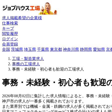
求人掲載希望の企業様
仕事検索
キープ
閲覧履歴
ログイン
会員登録
全国
茨城県
埼玉県
千葉県
東京都
神奈川県
静岡県
愛知県
京
工場・製造業求人
事務の工場求人
事務・未経験・初心者も歓迎の工場求人
事務・未経験・初心者も歓迎の
2026年08月02日に集計した求人情報によると、事務・未経験
神戸市の求人が一番多く掲載されております。
また業界別では機械・金属・鉄鋼の求人が多く掲載されてお
日本マニュファクチャリングサービス株式会社(A)の求人も