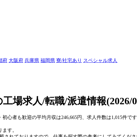
都府
大阪府
兵庫県
福岡県
寮/社宅あり
スペシャル求人
工場求人/転職/派遣情報
(2026/
・初心者も歓迎の平均月収は246,665円、求人件数は1,015件
ります。
掲載されておりますので、仕事を探す際の参考にしてみてくださ