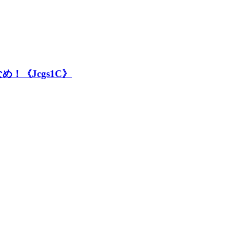
！《Jcgs1C》