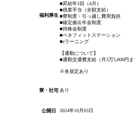
■昇給年1回（4月）
■残業手当（全額支給）
福利厚生
■寮制度・引っ越し費用負担
■確定拠出年金制度
■持株会制度
■ベネフィットステーション
■eラーニング
【通勤について】
■通勤交通費支給（月3万5,000円
※各規定あり
あり
寮・社宅
2024年10月03日
公開日