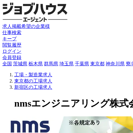
求人掲載希望の企業様
仕事検索
キープ
閲覧履歴
ログイン
会員登録
全国
茨城県
栃木県
群馬県
埼玉県
千葉県
東京都
神奈川県
寮
工場・製造業求人
東京都の工場求人
新宿区の工場求人
nmsエンジニアリング株式会社