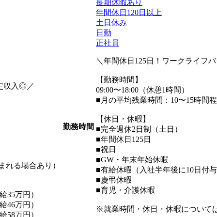
長期休暇あり
年間休日120日以上
土日休み
日勤
正社員
＼年間休日125日！ワークライフ
【勤務時間】
定収入◎／
09:00〜18:00（休憩1時間）
■月の平均残業時間：10〜15時間
【休日・休暇】
勤務時間
■完全週休2日制（土日）
■年間休日125日
■祝日
■GW・年末年始休暇
含まれる場合あり）
■有給休暇（入社半年後に10日付
■慶弔休暇
■育児・介護休暇
給35万円）
給46万円）
※就業時間・休日・休暇について
給58万円）