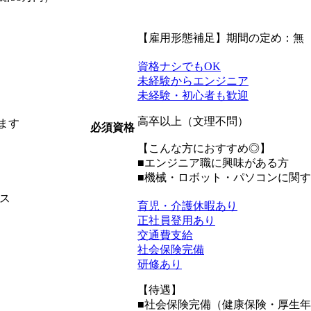
【雇用形態補足】期間の定め：無
資格ナシでもOK
未経験からエンジニア
未経験・初心者も歓迎
高卒以上（文理不問）
ます
必須資格
【こんな方におすすめ◎】
■エンジニア職に興味がある方
■機械・ロボット・パソコンに関
ス
育児・介護休暇あり
正社員登用あり
交通費支給
社会保険完備
研修あり
【待遇】
■社会保険完備（健康保険・厚⽣