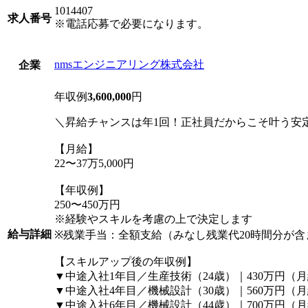
1014407
求人番号
※電話応募で必要になります。
nmsエンジニアリング株式会社
企業
年収例
3,600,000
円
＼昇給チャンスは年1回！正社員だからこそ叶う安
【月給】
22〜37万5,000円
【年収例】
250〜450万円
※経験やスキルを考慮の上で決定します
給与詳細
※残業手当：全額支給（みなし残業代20時間分が
【スキルアップ後の年収例】
▼中途入社1年目／生産技術（24歳）｜430万円（月
▼中途入社4年目／機械設計（30歳）｜560万円（月
▼中途入社6年目／機械設計（44歳）｜700万円（月