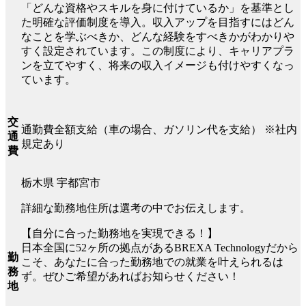
「どんな資格やスキルを身に付けているか」を基準とし
た明確な評価制度を導入。収入アップを目指すにはどん
なことを学ぶべきか、どんな経験をすべきかがわかりや
すく設定されています。この制度により、キャリアプラ
ンを立てやすく、将来の収入イメージも付けやすくなっ
ています。
交
通勤費全額支給（車の場合、ガソリン代を支給） ※社内
通
規定あり
費
栃木県 宇都宮市
詳細な勤務地住所は選考の中でお伝えします。
【自分に合った勤務地を実現できる！】
日本全国に52ヶ所の拠点があるBREXA Technologyだから
勤
こそ、あなたに合った勤務地での就業を叶えられるは
務
ず。ぜひご希望があればお知らせください！
地