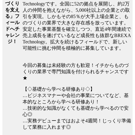
づくり
Technologyです。全国に52の拠点を展開し、約2万
を支え
人の仲間を抱えながら、5,000社以上の企業との取
る」フ
引を実現。しかもその85％が大手上場企業と、も
ィール
のづくりの業界で大きな存在感を放っています。
ドへチ
安定した事業基盤を確立しつつ、直近4年間連続で
ャレン
売上成長を遂げているなど成長性も抜群なBREXA
ジ！
Technology。拡大を続けるフィールドで、新しい
可能性に挑む仲間を積極的に募集しています。
今回の募集は未経験の方も歓迎！イチからものづ
くりの業界で専門知識を付けられるチャンスです
★
【◇基礎から学べる研修あり◇】
…ビジネスマナーや会社の事業についてなど、基
本的なところから学べる研修あり！
…技術的な知識がなくても基礎から学べるので安
心◎
…実務デビューまではおよそ4週間！じっくり準備
して業務に入れます◎