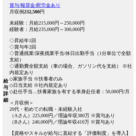
賞与/報奨金/慰労金あり
月収例
232,500
円
未経験：月給215,000円～250,000円
経験者：月給235,000円～300,000円
◇昇給年1回
◇賞与年2回
◇普通残業/深夜残業手当/休日出勤手当（1分単位で全額
支給）
◇通勤費全額支給（車の場合、ガソリン代を支給） ※社
内規定あり
◇家族手当 ※扶養者のみ
給
◇日当支給 ※社内規定あり
与
◇赴任手当…扶養家族を有する単身赴任者：50,000円/月
詳
細
＜月収例＞
20代・初めての転職・未経験入社
（Aさん）225,000円／理論年収380万 ※賞与あり
（Bさん）240,000円／理論年収410万 ※賞与あり
【資格やスキルが給与に直結する「評価制度」を導入】