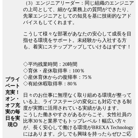
（3）エンジニアリーダー：同じ組織のエンジニア
の上司として、細かな業務上の質問ができたり、
先輩エンジニアとしての知見を基に技術的なアド
バイスもしてくれます。
こうして様々な部署があなたの安心して成長を目
指せる環境をサポート。未経験から入社する方
も、着実にステップアップしていけるはずです！
◇平均残業時間：20時間
◇育休・産休取得率：100％
◇産休育休からの復帰率：75％
プライ
◇有給休暇取得率：80％
ベート
充実！
日々のお仕事に無理なく取り組める環境が整って
オン・
いる上、ライフステージの変化にも対応できる制
オフ充
度が実際に活用されている実績があります。
実の毎
こうした働きやすさがあるからこそ、女性社員の
日を実
比率30％と業界でもトップレベル！幅広い方々
現◎
が、長く安心して働ける環境がBREXA Technology
にはあります。少しでも興味を持ったらぜひご応