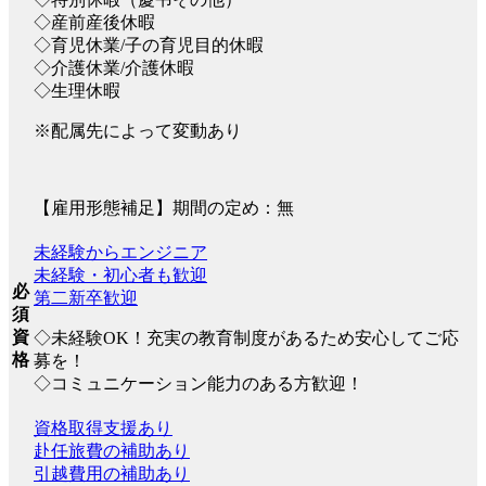
◇産前産後休暇
◇育児休業/子の育児目的休暇
◇介護休業/介護休暇
◇生理休暇
※配属先によって変動あり
【雇用形態補足】期間の定め：無
未経験からエンジニア
未経験・初心者も歓迎
必
第二新卒歓迎
須
資
◇未経験OK！充実の教育制度があるため安心してご応
格
募を！
◇コミュニケーション能力のある方歓迎！
資格取得支援あり
赴任旅費の補助あり
引越費用の補助あり