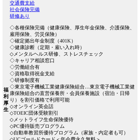
交通費支給
社会保険完備
研修あり
◇各種保険完備（健康保険、厚生年金保険、介護保険、
雇用保険、労災保険）
◇確定拠出年金制度（401K）
◇健康診断（定期・雇い入れ時）
◇メンタルヘルス研修、ストレスチェック
◇キャリア相談窓口
◇労働組合有
◇資格取得祝金支給
◇研修制度有
◇東京電子機械工業健康保険組合…東京電子機械工業健
福
康保険組合の直営保養所・会員保養施設（宿泊・日帰
利
り）を割引価格で利用可能
厚
◇オンライン英会話
生
◇TOEIC団体受験割引
◇メットライフ生命保険優待
◇PC優待販売プログラム
◇自動車教習所優待プログラム（家族・内定者も可）
◇UCゴールドカード＜年会費永久無料＞