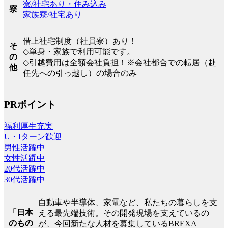
寮/社宅あり・住み込み
寮
家族寮/社宅あり
借上社宅制度（社員寮）あり！
そ
◇単身・家族で利用可能です。
の
◇引越費用は全額会社負担！※会社都合での転居（赴
他
任先への引っ越し）の場合のみ
PRポイント
福利厚生充実
U・Iターン歓迎
男性活躍中
女性活躍中
20代活躍中
30代活躍中
自動車や半導体、家電など、私たちの暮らしを支
「日本
える最先端技術。その開発現場を支えているの
のもの
が、今回新たな人材を募集しているBREXA