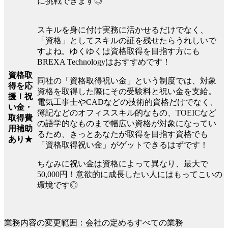
に挑戦できます◎
スキルを身に付け実務に活かせるだけでなく、
「資格」としてスキルの証を残せたらうれしいで
すよね。ゆくゆくは資格取得を目指す方にも
BREXA Technologyはおすすめです！
資格取
同社の「資格取得祝い金」という制度では、対象
得を応
資格を取得した際にその受験料と祝い金を支給。
援！祝
電気工事士やCADなどの技術的資格だけでなく、
い金・
簿記などのオフィススキル的なもの、TOEICなど
取得費
の語学的なものまで幅広い資格が対象になってい
用補助
るため、きっとあなたが取得を目指す資格でも
あり★
「資格取得祝い金」がゲットできるはずです！
ちなみに祝い金は資格によって異なり、最大で
50,000円！意欲的に成長したい人にはもってこいの
環境です◎
業務内容の変更範囲：会社の定めるすべての業務