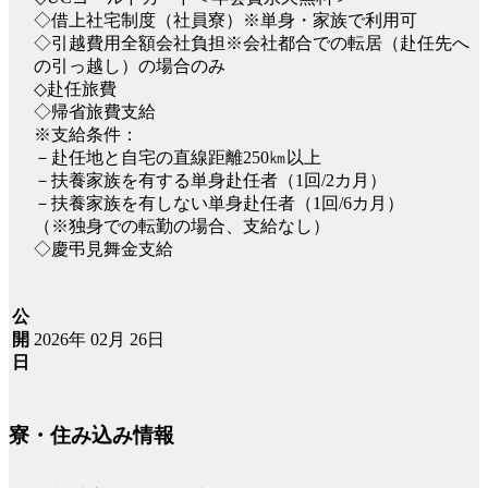
◇借上社宅制度（社員寮）※単身・家族で利用可
◇引越費用全額会社負担※会社都合での転居（赴任先へ
の引っ越し）の場合のみ
◇赴任旅費
◇帰省旅費支給
※支給条件：
－赴任地と自宅の直線距離250㎞以上
－扶養家族を有する単身赴任者（1回/2カ月）
－扶養家族を有しない単身赴任者（1回/6カ月）
（※独身での転勤の場合、支給なし）
◇慶弔見舞金支給
公
2026年 02月 26日
開
日
寮・住み込み情報