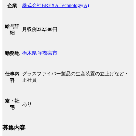
株式会社BREXA Technology(A)
企業
給与詳
月収例
232,500
円
細
栃木県
宇都宮市
勤務地
グラスファイバー製品の生産装置の立上げなど・
仕事内
正社員
容
寮・社
あり
宅
募集内容