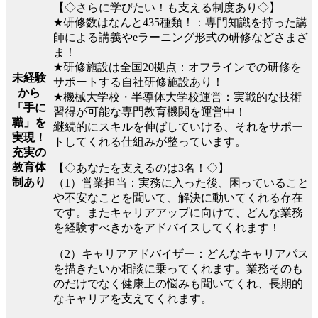
【◇さらに学びたい！も支える制度あり◇】
★研修数はなんと435種類！：専門知識を持った講
師による講義やeラーニング形式の研修などさまざ
ま！
★研修施設は全国20拠点：オフラインでの研修を
未経験
サポートする自社研修施設あり！
から
★機械大学校・半導体大学校運営：実戦的な技術
「手に
習得が可能な専門教育機関を運営中！
職」を
継続的にスキルを伸ばしていける、それをサポー
実現！
トしてくれる仕組みが整っています。
充実の
教育体
【◇あなたを支えるのは3名！◇】
制あり
（1）営業担当：実務に入った後、困っていること
や不安なことを聞いて、解決に動いてくれる存在
です。またキャリアアップに向けて、どんな業務
を経験すべきかをアドバイスしてくれます！
（2）キャリアアドバイザー：どんなキャリアパス
を描きたいか相談に乗ってくれます。業務そのも
のだけでなく健康上の悩みも聞いてくれ、長期的
なキャリアを支えてくれます。