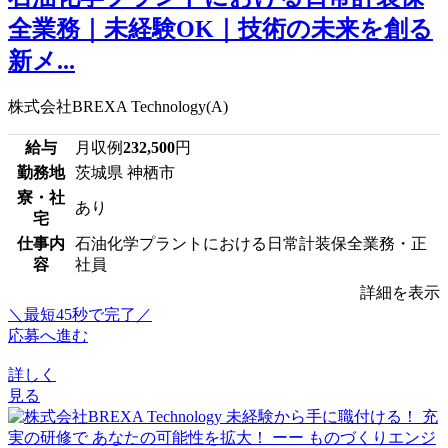
全業務｜未経験OK｜技術の未来を創る
新メ...
株式会社BREXA Technology(A)
給与
月収例
232,500
円
勤務地
茨城県 神栖市
寮・社
あり
宅
仕事内
石油化学プラントにおける日常計装保全業務・正
容
社員
詳細を表示
＼最短45秒で完了／
応募へ進む
詳しく
見る