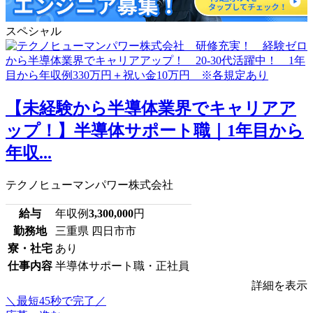
スペシャル
【未経験から半導体業界でキャリアア
ップ！】半導体サポート職｜1年目から
年収...
テクノヒューマンパワー株式会社
給与
年収例
3,300,000
円
勤務地
三重県 四日市市
寮・社宅
あり
仕事内容
半導体サポート職・正社員
詳細を表示
＼最短45秒で完了／