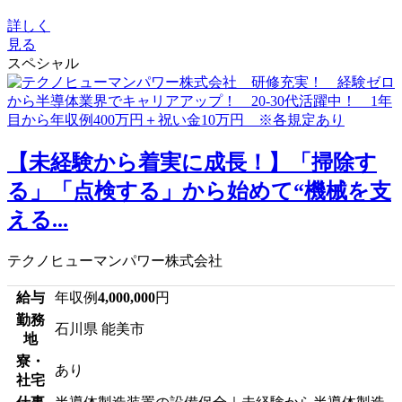
詳しく
見る
スペシャル
【未経験から着実に成長！】「掃除す
る」「点検する」から始めて“機械を支
える...
テクノヒューマンパワー株式会社
給与
年収例
4,000,000
円
勤務
石川県 能美市
地
寮・
あり
社宅