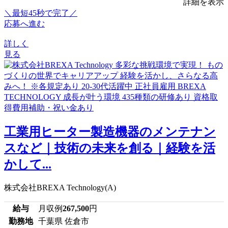
詳細を表示
＼最短45秒で完了／
応募へ進む
詳しく
見る
工業用ヒーター製造機器のメンテナン
スなど｜技術の未来を創る｜経験を活
かして...
株式会社BREXA Technology(A)
給与
月収例
267,500
円
勤務地
千葉県 佐倉市