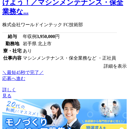
けよう！／マシンメンテナンス・保全
業務な...
株式会社ワールドインテック FC技術部
給与
年収例
3,950,000
円
勤務地
岩手県 北上市
寮・社宅
あり
仕事内容
マシンメンテナンス・保全業務など ・正社員
詳細を表示
＼最短45秒で完了／
応募へ進む
詳しく
見る