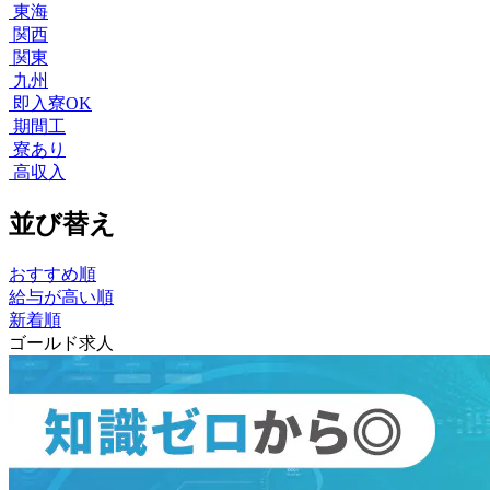
東海
関西
関東
九州
即入寮OK
期間工
寮あり
高収入
並び替え
おすすめ順
給与が高い順
新着順
ゴールド求人