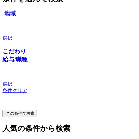
地域
選択
こだわり
給与/職種
選択
条件クリア
この条件で検索
人気の条件から検索