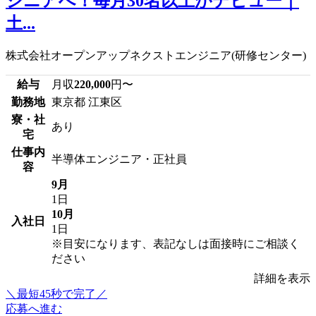
ジニアへ！毎月30名以上がデビュー｜
土...
株式会社オープンアップネクストエンジニア(研修センター)
給与
月収
220,000
円〜
勤務地
東京都 江東区
寮・社
あり
宅
仕事内
半導体エンジニア・正社員
容
9月
1日
10月
入社日
1日
※目安になります、表記なしは面接時にご相談く
ださい
詳細を表示
＼最短45秒で完了／
応募へ進む