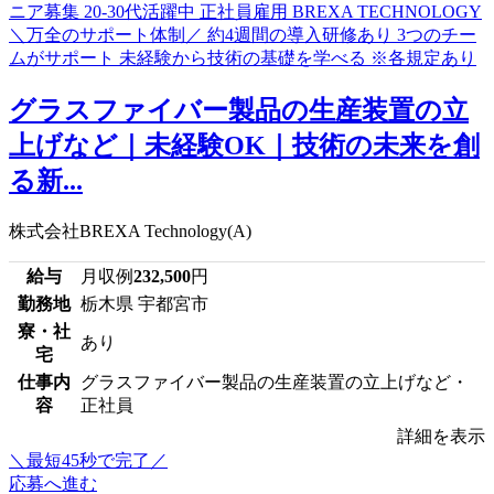
グラスファイバー製品の生産装置の立
上げなど｜未経験OK｜技術の未来を創
る新...
株式会社BREXA Technology(A)
給与
月収例
232,500
円
勤務地
栃木県 宇都宮市
寮・社
あり
宅
仕事内
グラスファイバー製品の生産装置の立上げなど・
容
正社員
詳細を表示
＼最短45秒で完了／
応募へ進む