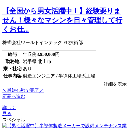
【全国から男女活躍中！】経験要りま
せん！様々なマシンを日々管理して行
くお仕...
株式会社ワールドインテック FC技術部
給与
年収例
3,950,000
円
勤務地
岩手県 北上市
寮・社宅
あり
仕事内容
製造エンジニア / 半導体工場系工場
詳細を表示
＼最短45秒で完了／
応募へ進む
詳しく
見る
スペシャル