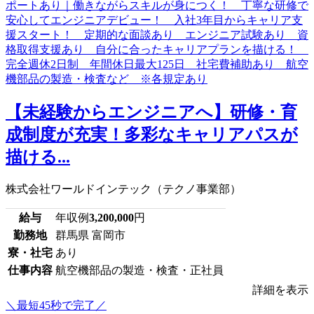
【未経験からエンジニアへ】研修・育
成制度が充実！多彩なキャリアパスが
描ける...
株式会社ワールドインテック（テクノ事業部）
給与
年収例
3,200,000
円
勤務地
群馬県 富岡市
寮・社宅
あり
仕事内容
航空機部品の製造・検査・正社員
詳細を表示
＼最短45秒で完了／