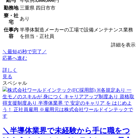
給与
年収例
3,860,000
円
勤務地
三重県 四日市市
寮・社
あり
宅
仕事内
半導体製造メーカーの工場で設備メンテナンス業務
容
を担当・正社員
詳細を表示
＼最短45秒で完了／
応募へ進む
詳しく
見る
スペシャル
＼半導体業界で未経験から手に職をつ