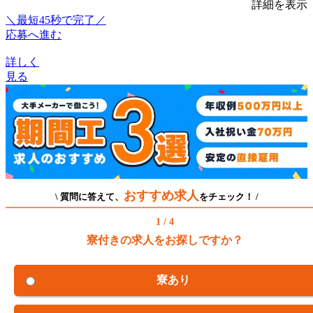
詳細を表示
＼最短45秒で完了／
応募へ進む
詳しく
見る
おすすめ求人
\ 質問に答えて、
をチェック！ /
1 / 4
寮付きの求人をお探しですか？
寮あり