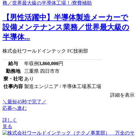
【男性活躍中】半導体製造メーカーで
設備メンテナンス業務／世界最大級の
半導体...
株式会社ワールドインテック FC技術部
給与
年収例
3,860,000
円
勤務地
三重県 四日市市
寮・社宅
あり
仕事内容
製造エンジニア / 半導体工場系工場
詳細を表示
＼最短45秒で完了／
応募へ進む
詳しく
見る