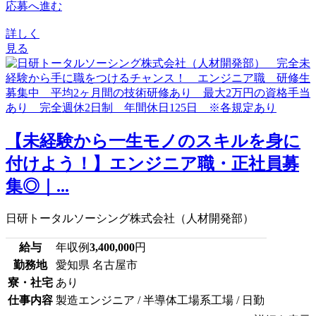
応募へ進む
詳しく
見る
【未経験から一生モノのスキルを身に
付けよう！】エンジニア職・正社員募
集◎｜...
日研トータルソーシング株式会社（人材開発部）
給与
年収例
3,400,000
円
勤務地
愛知県 名古屋市
寮・社宅
あり
仕事内容
製造エンジニア / 半導体工場系工場 / 日勤