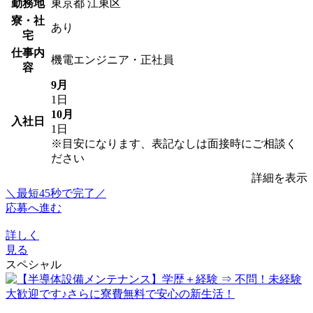
勤務地
東京都 江東区
寮・社
あり
宅
仕事内
機電エンジニア・正社員
容
9月
1日
10月
入社日
1日
※目安になります、表記なしは面接時にご相談く
ださい
詳細を表示
＼最短45秒で完了／
応募へ進む
詳しく
見る
スペシャル