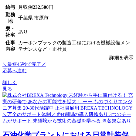
給与
月収例
232,500
円
勤務
千葉県 市原市
地
寮・
あり
社宅
仕事
カーボンブラックの製造工程における機械設備メン
内容
テナンスなど・正社員
詳細を表示
＼最短45秒で完了／
応募へ進む
詳しく
見る
石油化学プラントにおける日常計装保