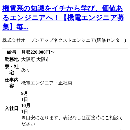
機電系の知識をイチから学び、価値あ
るエンジニアへ！【機電エンジニア募
集】毎...
株式会社オープンアップネクストエンジニア(研修センター)
給与
月収
220,000
円〜
勤務地
大阪府 大阪市
寮・社
あり
宅
仕事内
機電エンジニア・正社員
容
9月
1日
10月
入社日
1日
※目安になります、表記なしは面接時にご相談く
ださい