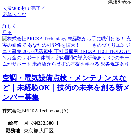
詳細を表示
＼最短45秒で完了／
応募へ進む
詳しく
見る
空調・電気設備点検・メンテナンスな
ど｜未経験OK｜技術の未来を創る新メ
ンバー募集
株式会社BREXA Technology(A)
給与
月収例
232,500
円
勤務地
東京都 大田区