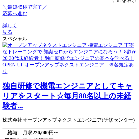
詳細を表示
＼最短45秒で完了／
応募へ進む
詳しく
見る
スペシャル
独自研修で機電エンジニアとしてキャ
リアをスタート☆毎月80名以上の未経
験者...
株式会社オープンアップネクストエンジニア(研修センター)
給与
月収
220,000
円〜