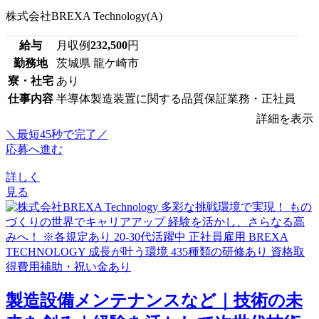
株式会社BREXA Technology(A)
給与
月収例
232,500
円
勤務地
茨城県 龍ケ崎市
寮・社宅
あり
仕事内容
半導体製造装置に関する品質保証業務・正社員
詳細を表示
＼最短45秒で完了／
応募へ進む
詳しく
見る
製造設備メンテナンスなど｜技術の未