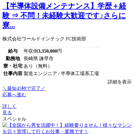
【半導体設備メンテナンス】学歴＋経
験 ⇒ 不問！未経験大歓迎です♪さらに
寮...
株式会社ワールドインテック FC技術部
給与
年収例
3,350,000
円
勤務地
長崎県 諫早市
寮・社宅
あり（無料）
仕事内容
製造エンジニア / 半導体工場系工場
詳細を表示
＼最短45秒で完了／
応募へ進む
詳しく
見る
スペシャル