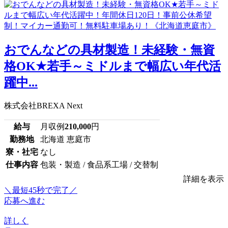
おでんなどの具材製造！未経験・無資
格OK★若手～ミドルまで幅広い年代活
躍中...
株式会社BREXA Next
給与
月収例
210,000
円
勤務地
北海道 恵庭市
寮・社宅
なし
仕事内容
包装・製造 / 食品系工場 / 交替制
詳細を表示
＼最短45秒で完了／
応募へ進む
詳しく