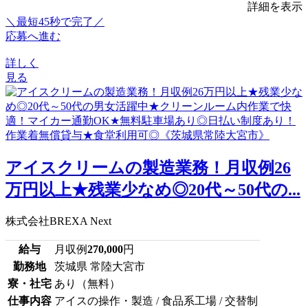
詳細を表示
＼最短45秒で完了／
応募へ進む
詳しく
見る
アイスクリームの製造業務！月収例26
万円以上★残業少なめ◎20代～50代の...
株式会社BREXA Next
給与
月収例
270,000
円
勤務地
茨城県 常陸大宮市
寮・社宅
あり（無料）
仕事内容
アイスの操作・製造 / 食品系工場 / 交替制