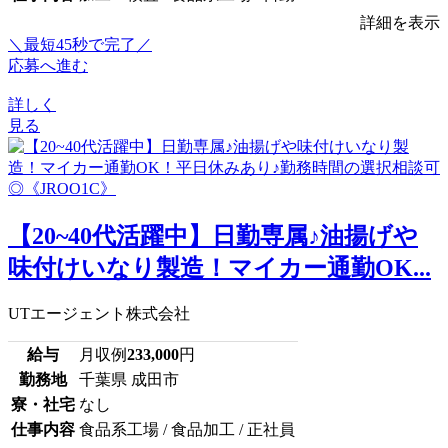
詳細を表示
＼最短45秒で完了／
応募へ進む
詳しく
見る
【20~40代活躍中】日勤専属♪油揚げや
味付けいなり製造！マイカー通勤OK...
UTエージェント株式会社
給与
月収例
233,000
円
勤務地
千葉県 成田市
寮・社宅
なし
仕事内容
食品系工場 / 食品加工 / 正社員