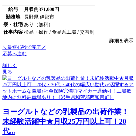
給与
月収例
371,000
円
勤務地
長野県 伊那市
寮・社宅
あり（無料）
仕事内容
検品・操作 / 食品系工場 / 交替制
詳細を表示
＼最短45秒で完了／
応募へ進む
詳しく
見る
ヨーグルトなどの乳製品の出荷作業！
未経験活躍中★月収25万円以上可！20
代...