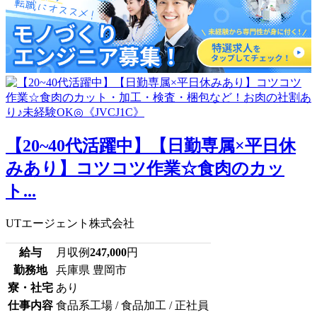
【20~40代活躍中】【日勤専属×平日休
みあり】コツコツ作業☆食肉のカッ
ト...
UTエージェント株式会社
給与
月収例
247,000
円
勤務地
兵庫県 豊岡市
寮・社宅
あり
仕事内容
食品系工場 / 食品加工 / 正社員