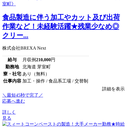
食品製造に伴う加工やカット及び出荷
作業など！未経験活躍★残業少なめ◎
クリー...
株式会社BREXA Next
給与
月収例
210,000
円
勤務地
北海道 芽室町
寮・社宅
あり（無料）
仕事内容
加工・操作 / 食品系工場 / 交替制
詳細を表示
＼最短45秒で完了／
応募へ進む
詳しく
見る