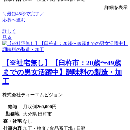
詳細を表示
＼最短45秒で完了／
応募へ進む
詳しく
見る
【※社宅無し】【臼杵市：20歳〜49歳
までの男女活躍中】調味料の製造・加
工
株式会社ティーエムビジョン
給与
月収例
260,000
円
勤務地
大分県 臼杵市
寮・社宅
なし
仕事内容
加工・検査 / 食品系工場 / 日勤