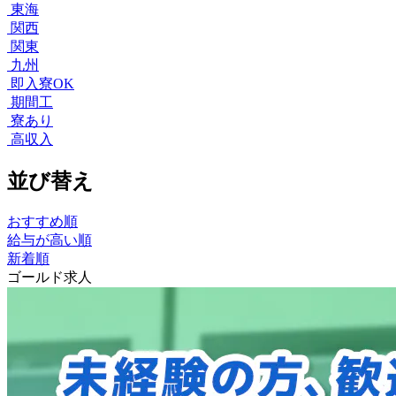
東海
関西
関東
九州
即入寮OK
期間工
寮あり
高収入
並び替え
おすすめ順
給与が高い順
新着順
ゴールド求人