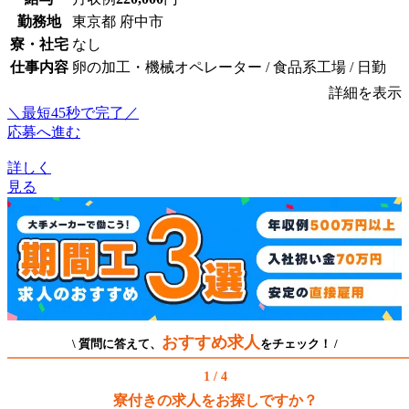
勤務地
東京都 府中市
寮・社宅
なし
仕事内容
卵の加工・機械オペレーター / 食品系工場 / 日勤
詳細を表示
＼最短45秒で完了／
応募へ進む
詳しく
見る
おすすめ求人
\ 質問に答えて、
をチェック！ /
1 / 4
寮付きの求人をお探しですか？