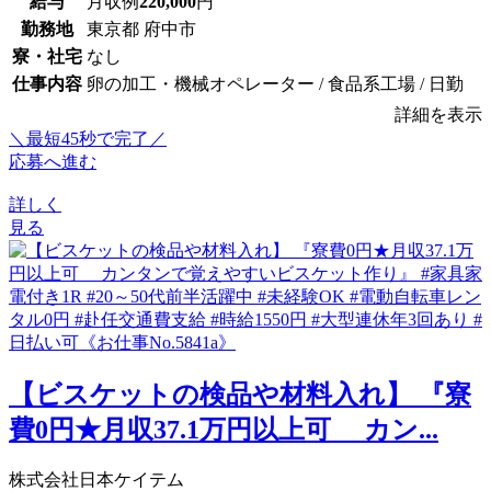
給与
月収例
220,000
円
勤務地
東京都 府中市
寮・社宅
なし
仕事内容
卵の加工・機械オペレーター / 食品系工場 / 日勤
詳細を表示
＼最短45秒で完了／
応募へ進む
詳しく
見る
【ビスケットの検品や材料入れ】 『寮
費0円★月収37.1万円以上可 カン...
株式会社日本ケイテム