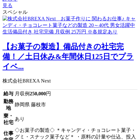
見る
スペシャル
【お菓子の製造】備品付きの社宅完
備！／土日休み&年間休日125日でプラ
イベ...
株式会社BREXA Next
給与
月収例
250,000
円
勤務
静岡県 藤枝市
地
寮・
あり
社宅
◇お菓子の製造◇ ＊キャンディ・チョコレート菓子・
仕事
グミ・スナック菓子など＊ ・原料の計量や仕込、投入
内容