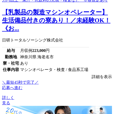
【乳製品の製造マシンオペレーター】
生活備品付きの寮あり！／未経験OK！
《お...
日研トータルソーシング株式会社
給与
月収例
223,000
円
勤務地
神奈川県 海老名市
寮・社宅
あり
仕事内容
マシンオペレータ・検査 / 食品系工場
詳細を表示
＼最短45秒で完了／
応募へ進む
詳しく
見る