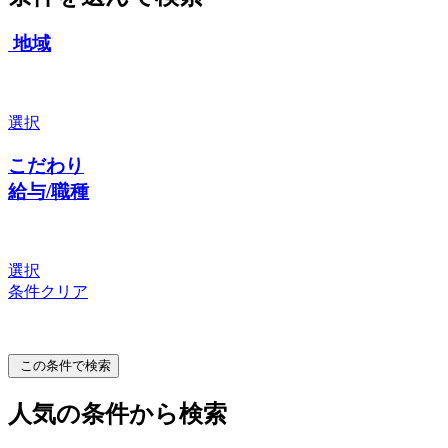
地域
選択
こだわり
給与/職種
選択
条件クリア
この条件で検索
人気の条件から検索