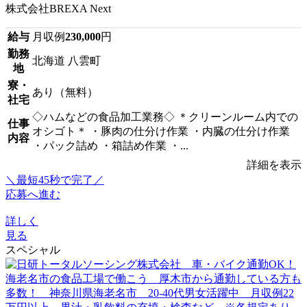
株式会社BREXA Next
給与
月収例
230,000
円
勤務
北海道 八雲町
地
寮・
あり（無料）
社宅
◇ハムなどの食品加工業務◇ ＊クリーンルーム内での
仕事
オシゴト＊ ・豚肉の仕分け作業 ・内臓の仕分け作業
内容
・パック詰め ・箱詰め作業 ・...
詳細を表示
＼最短45秒で完了／
応募へ進む
詳しく
見る
スペシャル