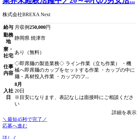
業界未経験活躍中／20～40代の男女活...
株式会社BREXA Next
給与
月収例
250,000
円
勤務
静岡県 焼津市
地
寮・
あり（無料）
社宅
◇即席麺の製造業務◇ ライン作業（立ち作業） ・機
仕事
械へ即席麺のカップをセットする作業 ・カップの中に
内容
麺・具材投入作業 ・カップのフ...
8月
入社
20日
日
※目安になります、表記なしは面接時にご相談くださ
い
詳細を表示
＼最短45秒で完了／
応募へ進む
詳しく