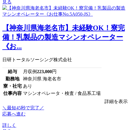
見る
【神奈川県海老名市】未経験OK！寮完
備！乳製品の製造マシンオペレーター
《お...
日研トータルソーシング株式会社
給与
月収例
223,000
円
勤務地
神奈川県 海老名市
寮・社宅
あり
仕事内容
マシンオペレータ・検査 / 食品系工場
詳細を表示
＼最短45秒で完了／
応募へ進む
詳しく