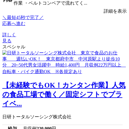
作業 ・ベルトコンベアで流れてく...
詳細を表示
＼最短45秒で完了／
応募へ進む
詳しく
見る
スペシャル
【未経験でもOK！カンタン作業】人気
の食品工場で働く／固定シフトでプラ
イベ...
日研トータルソーシング株式会社
給与
月収例
220,000
円