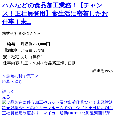
ハムなどの食品加工業務！【チャン
ス！正社員登用】食生活に密着したお
仕事！未...
株式会社BREXA Next
給与
月収例
230,000
円
勤務地
北海道 八雲町
寮・社宅
あり（無料）
仕事内容
加工・包装 / 食品系工場 / 日勤
詳細を表示
＼最短45秒で完了／
応募へ進む
詳しく
見る