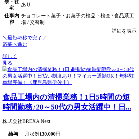
寮・社
あり
宅
仕事内
チョコレート菓子・お菓子の検品・検査 / 食品系工
容
場 / 交替制
詳細を表示
＼最短45秒で完了／
応募へ進む
詳しく
見る
食品工場内の清掃業務！1日5時間の短
時間勤務♪20～50代の男女活躍中！日...
株式会社BREXA Next
給与
月収例
130,000
円