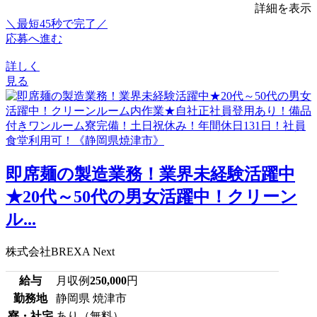
詳細を表示
＼最短45秒で完了／
応募へ進む
詳しく
見る
即席麺の製造業務！業界未経験活躍中
★20代～50代の男女活躍中！クリーン
ル...
株式会社BREXA Next
給与
月収例
250,000
円
勤務地
静岡県 焼津市
寮・社宅
あり（無料）