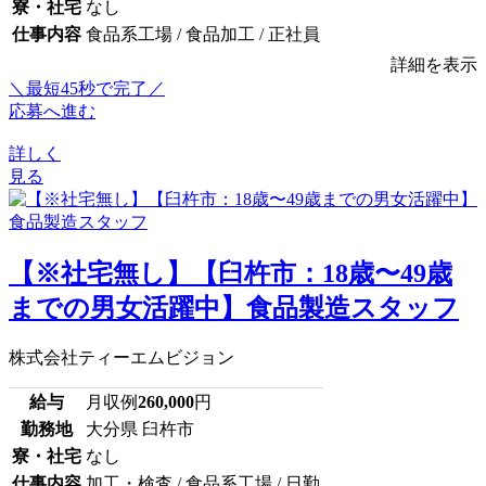
寮・社宅
なし
仕事内容
食品系工場 / 食品加工 / 正社員
詳細を表示
＼最短45秒で完了／
応募へ進む
詳しく
見る
【※社宅無し】【臼杵市：18歳〜49歳
までの男女活躍中】食品製造スタッフ
株式会社ティーエムビジョン
給与
月収例
260,000
円
勤務地
大分県 臼杵市
寮・社宅
なし
仕事内容
加工・検査 / 食品系工場 / 日勤