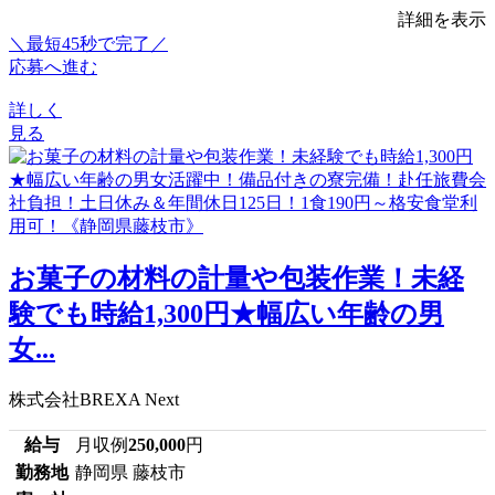
詳細を表示
＼最短45秒で完了／
応募へ進む
詳しく
見る
お菓子の材料の計量や包装作業！未経
験でも時給1,300円★幅広い年齢の男
女...
株式会社BREXA Next
給与
月収例
250,000
円
勤務地
静岡県 藤枝市