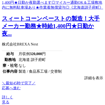
スィートコーンペーストの製造！大手
メーカー勤務★時給1,400円★日勤か
夜...
株式会社BREXA Next
給与
月収例
320,000
円
勤務地
北海道 訓子府町
寮・社宅
なし
仕事内容
製造 / 食品系工場 / 交替制
詳細を表示
＼最短45秒で完了／
応募へ進む
詳しく
見る