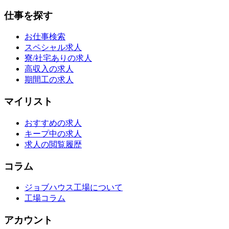
仕事を探す
お仕事検索
スペシャル求人
寮/社宅ありの求人
高収入の求人
期間工の求人
マイリスト
おすすめの求人
キープ中の求人
求人の閲覧履歴
コラム
ジョブハウス工場について
工場コラム
アカウント