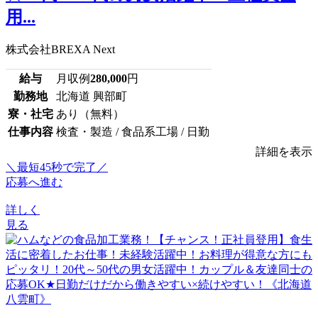
用...
株式会社BREXA Next
給与
月収例
280,000
円
勤務地
北海道 興部町
寮・社宅
あり（無料）
仕事内容
検査・製造 / 食品系工場 / 日勤
詳細を表示
＼最短45秒で完了／
応募へ進む
詳しく
見る