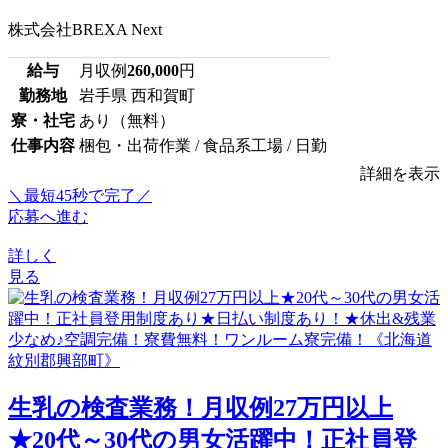
株式会社BREXA Next
給与
月収例
260,000
円
勤務地
岩手県 西和賀町
寮・社宅
あり（無料）
仕事内容
梱包・出荷作業 / 食品系工場 / 日勤
詳細を表示
＼最短45秒で完了／
応募へ進む
詳しく
見る
生乳の検査業務！月収例27万円以上
★20代～30代の男女活躍中！正社員登