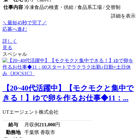
仕事内容
冷凍食品の検査・供給 / 食品系工場 / 交替制
詳細を表示
＼最短45秒で完了／
応募へ進む
詳しく
見る
スペシャル
【20~40代活躍中】【モクモクと集中で
きる！】ゆで卵を作るお仕事◆11：...
UTエージェント株式会社
給与
月収例
211,000
円
勤務地
千葉県 香取市