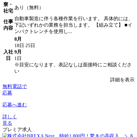
寮・
あり（無料）
社宅
自動車製造に伴う各種作業を行います。 具体的には、
仕事
下記いずれかの業務を担当します。 【組み立て】 ■イ
内容
ンパクトレンチを使用し...
8月
18日
25日
入社
9月
日
1日
※目安になります、表記なしは面接時にご相談くださ
い
詳細を表示
無料電話で
応募
応募へ進む
詳しく
見る
プレミア求人