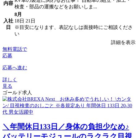
RV車の製造に関わるお仕事！ 自動車の組立・加工・
内容
検査・部品の運搬などをお願いしま...
8月
入社
18日
21日
日
※目安になります、表記なしは面接時にご相談くださ
い
詳細を表示
無料電話で
応募
応募へ進む
詳しく
見る
ゴールド求人
＼年間休日133日／身体の負担少なめ♪
バッテリーモジュールのラクラク目視