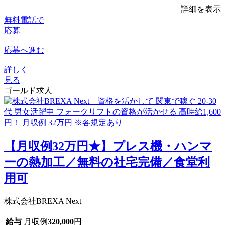
詳細を表示
無料電話で
応募
応募へ進む
詳しく
見る
ゴールド求人
【月収例32万円★】プレス機・ハンマ
ーの熱加工／無料の社宅完備／食堂利
用可
株式会社BREXA Next
給与
月収例
320,000
円