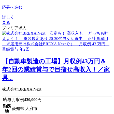
応募へ進む
詳しく
見る
プレミア求人
【自動車製造の工場】月収例43万円＆
年2回の業績賞与で目指せ高収入！／家
具...
株式会社BREXA Next
給与
月収例
430,000
円
勤務
愛知県 大府市
地