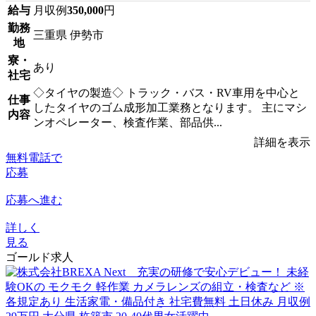
給与
月収例
350,000
円
勤務
三重県 伊勢市
地
寮・
あり
社宅
◇タイヤの製造◇ トラック・バス・RV車用を中心と
仕事
したタイヤのゴム成形加工業務となります。 主にマシ
内容
ンオペレーター、検査作業、部品供...
詳細を表示
無料電話で
応募
応募へ進む
詳しく
見る
ゴールド求人