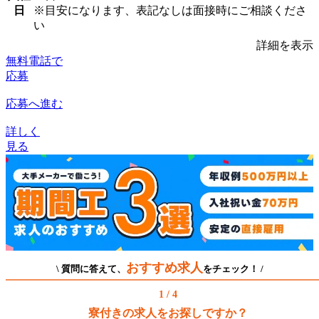
日
※目安になります、表記なしは面接時にご相談くださ
い
詳細を表示
無料電話で
応募
応募へ進む
詳しく
見る
おすすめ求人
\ 質問に答えて、
をチェック！ /
1 / 4
寮付きの求人をお探しですか？