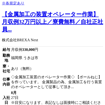
【金属加工の装置オペレーター作業】
月収例32万円以上／寮費無料／自社正社
員...
株式会社BREXA Next
給与
月収例
330,000
円
勤務
福岡県 うきは市
地
寮・
あり（無料）
社宅
◇金属加工装置のオペレーター作業◇ 【ボールねじ】
仕事
を作っています。 金属製品の為、金属加工を行う装置
内容
のオペレーターとして従事して頂き...
8月
入社
27日
日
※目安になります、表記なしは面接時にご相談くださ