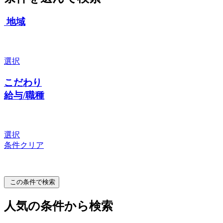
地域
選択
こだわり
給与/職種
選択
条件クリア
この条件で検索
人気の条件から検索