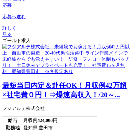
応募
応募へ進む
詳しく
見る
ゴールド求人
最短当日内定＆赴任OK！月収例42万超
×社宅費０円！⇒爆速高収入！/20～...
フジアルテ株式会社
給与
月収例
424,000
円
勤務地
愛知県 豊田市