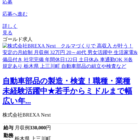
応募
応募へ進む
詳しく
見る
ゴールド求人
自動車部品の製造・検査！職種・業種
未経験活躍中★若手からミドルまで幅
広い年...
株式会社BREXA Next
給与
月収例
330,000
円
勤務
栃木県 上三川町