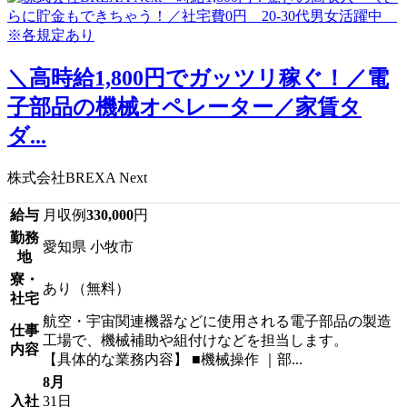
＼高時給1,800円でガッツリ稼ぐ！／電
子部品の機械オペレーター／家賃タ
ダ...
株式会社BREXA Next
給与
月収例
330,000
円
勤務
愛知県 小牧市
地
寮・
あり（無料）
社宅
航空・宇宙関連機器などに使用される電子部品の製造
仕事
工場で、機械補助や組付けなどを担当します。
内容
【具体的な業務内容】 ■機械操作 ｜部...
8月
入社
31日