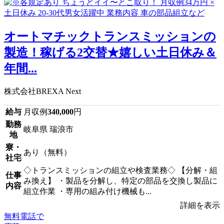
オートマチックトランスミッションの
製造！稼げる2交替★嬉しい土日休み＆
年間...
株式会社BREXA Next
給与
月収例
340,000
円
勤務
岐阜県 瑞浪市
地
寮・
あり（無料）
社宅
◇トランスミッションの組立や検査業務◇ 【分解・組
仕事
み換え】 ・製品を分解し、特定の部品を交換し製品に
内容
組立作業 ・専用の組み付け機械も...
詳細を表示
無料電話で