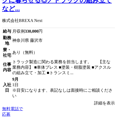
クに暮らせる◎／トラックの組み立て
など...
株式会社BREXA Next
給与
月収例
330,000
円
勤務
神奈川県 藤沢市
地
寮・
あり（無料）
社宅
トラック製造に関わる業務を担当します。 【主な
仕事
業務内容】 ■車体プレス ■塗装・樹脂塗装 ■アクスル
内容
の組み立て・加工 ■トランスミ...
9月
入社
1日
日
※目安になります、表記なしは面接時にご相談くださ
い
詳細を表示
無料電話で
応募