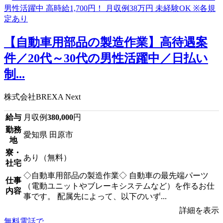
【自動車用部品の製造作業】高待遇案
件／20代～30代の男性活躍中／日払い
制...
株式会社BREXA Next
給与
月収例
380,000
円
勤務
愛知県 田原市
地
寮・
あり（無料）
社宅
◇自動車用部品の製造作業◇ 自動車の最先端パーツ
仕事
（電動ユニットやブレーキシステムなど）を作るお仕
内容
事です。 配属先によって、以下のいず...
詳細を表示
無料電話で