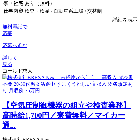
寮・社宅
あり（無料）
仕事内容
検査・検品 / 自動車系工場 / 交替制
詳細を表示
無料電話で
応募
応募へ進む
詳しく
見る
ゴールド求人
【空気圧制御機器の組立や検査業務】
高時給1,700円／寮費無料／マイカー
通...
株式会社BREXA Next