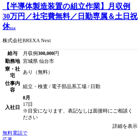
【半導体製造装置の組立作業】月収例
30万円／社宅費無料／日勤専属＆土日祝
休...
株式会社BREXA Next
給与
月収例
300,000
円
勤務地
宮城県 仙台市
寮・社
あり（無料）
宅
仕事内
組立・検査 / 電子部品系工場 / 日勤
容
8月
17日
入社日
※目安になります、表記なしは面接時にご相談く
ださい
詳細を表示
無料電話で
応募