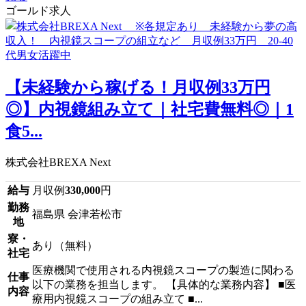
ゴールド求人
【未経験から稼げる！月収例33万円
◎】内視鏡組み立て｜社宅費無料◎｜1
食5...
株式会社BREXA Next
給与
月収例
330,000
円
勤務
福島県 会津若松市
地
寮・
あり（無料）
社宅
医療機関で使用される内視鏡スコープの製造に関わる
仕事
以下の業務を担当します。 【具体的な業務内容】 ■医
内容
療用内視鏡スコープの組み立て ■...