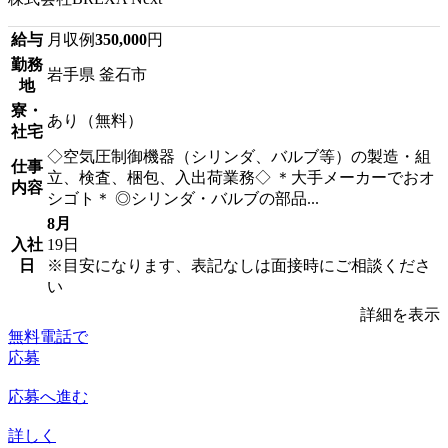
給与
月収例
350,000
円
勤務
岩手県 釜石市
地
寮・
あり（無料）
社宅
◇空気圧制御機器（シリンダ、バルブ等）の製造・組
仕事
立、検査、梱包、入出荷業務◇ ＊大手メーカーでおオ
内容
シゴト＊ ◎シリンダ・バルブの部品...
8月
入社
19日
日
※目安になります、表記なしは面接時にご相談くださ
い
詳細を表示
無料電話で
応募
応募へ進む
詳しく