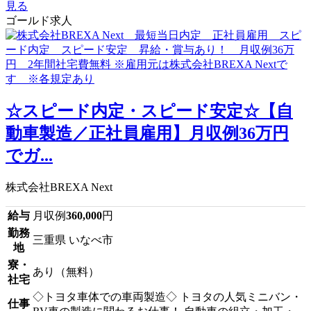
見る
ゴールド求人
☆スピード内定・スピード安定☆【自
動車製造／正社員雇用】月収例36万円
でガ...
株式会社BREXA Next
給与
月収例
360,000
円
勤務
三重県 いなべ市
地
寮・
あり（無料）
社宅
◇トヨタ車体での車両製造◇ トヨタの人気ミニバン・
仕事