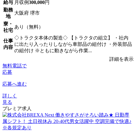
給与
月収例
300,000
円
勤務
大阪府 堺市
地
寮・
あり（無料）
社宅
◇トラクタ本体の製造◇ 【トラクタの組立】 ・社内
仕事
に出たり入ったりしながら車部品の組付け ・外装部品
内容
の組付け ※ともに動きながら作業...
詳細を表示
無料電話で
応募
応募へ進む
詳しく
見る
プレミア求人