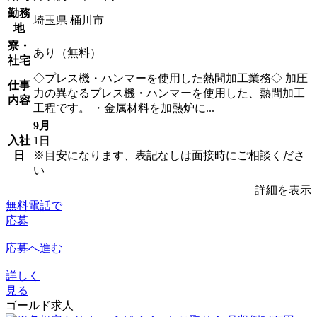
勤務
埼玉県 桶川市
地
寮・
あり（無料）
社宅
◇プレス機・ハンマーを使用した熱間加工業務◇ 加圧
仕事
力の異なるプレス機・ハンマーを使用した、熱間加工
内容
工程です。 ・金属材料を加熱炉に...
9月
入社
1日
日
※目安になります、表記なしは面接時にご相談くださ
い
詳細を表示
無料電話で
応募
応募へ進む
詳しく
見る
ゴールド求人