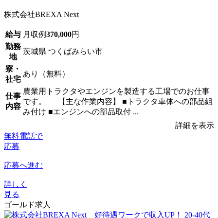
株式会社BREXA Next
給与
月収例
370,000
円
勤務
茨城県 つくばみらい市
地
寮・
あり（無料）
社宅
農業用トラクタやエンジンを製造する工場でのお仕事
仕事
です。 【主な作業内容】 ■トラクタ車体への部品組
内容
み付け ■エンジンへの部品取付 ...
詳細を表示
無料電話で
応募
応募へ進む
詳しく
見る
ゴールド求人