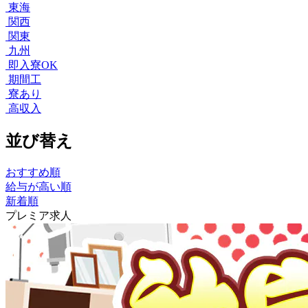
東海
関西
関東
九州
即入寮OK
期間工
寮あり
高収入
並び替え
おすすめ順
給与が高い順
新着順
プレミア求人