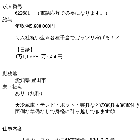
求人番号
622681 （電話応募で必要になります。）
給与
年収例
5,600,000
円
＼入社祝い金＆各種手当でガッツリ稼げる！／
【日給】
1万1,150〜1万2,450円
...
勤務地
愛知県 豊田市
寮・社宅
あり（無料）
★冷蔵庫・テレビ・ポット・寝具などの家具＆家電付き
面倒な準備なしで身軽に引っ越しできます◎
仕事内容