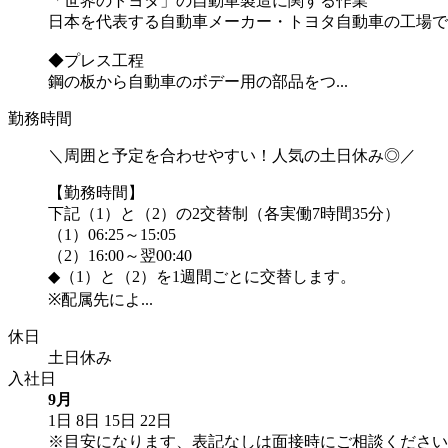
「世界のトヨタ」の自動車製造に関する作業
日本を代表する自動車メーカー・トヨタ自動車の工場で
◆プレス工程
鋼の板から自動車のボデー用の部品をつ...
勤務時間
＼周囲と予定を合わせやすい！人気の土日休み◎／
【勤務時間】
下記（1）と（2）の2交替制（各実働7時間35分）
（1）06:25～15:05
（2）16:00～翌00:40
◆（1）と（2）を1週間ごとに交替します。
※配属先によ...
休日
土日休み
入社日
9月
1日
8日
15日
22日
※目安になります、表記なしは面接時にご相談ください