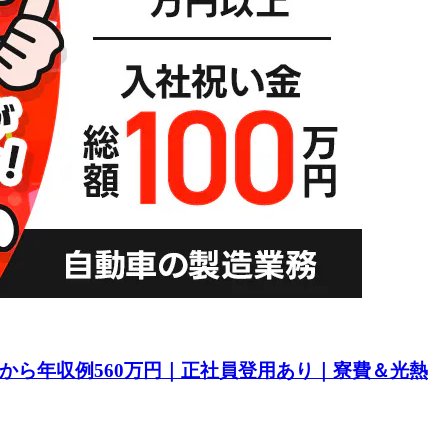
目から年収例560万円｜正社員登用あり｜寮費＆光熱