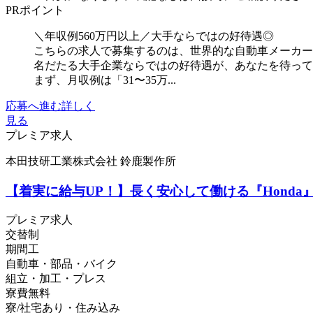
PRポイント
＼年収例560万円以上／大手ならではの好待遇◎
こちらの求人で募集するのは、世界的な自動車メーカー
名だたる大手企業ならではの好待遇が、あなたを待っ
まず、月収例は「31〜35万...
応募へ進む
詳しく
見る
プレミア求人
本田技研工業株式会社 鈴鹿製作所
【着実に給与UP！】長く安心して働ける『Hond
プレミア求人
交替制
期間工
自動車・部品・バイク
組立・加工・プレス
寮費無料
寮/社宅あり・住み込み