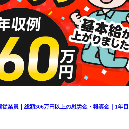
間従業員｜総額306万円以上の慰労金・報奨金｜1年