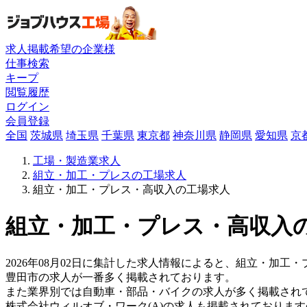
求人掲載希望の企業様
仕事検索
キープ
閲覧履歴
ログイン
会員登録
全国
茨城県
埼玉県
千葉県
東京都
神奈川県
静岡県
愛知県
京
工場・製造業求人
組立・加工・プレスの工場求人
組立・加工・プレス・高収入の工場求人
組立・加工・プレス・高収入の
2026年08月02日に集計した求人情報によると、組立・加工・
豊田市の求人が一番多く掲載されております。
また業界別では自動車・部品・バイクの求人が多く掲載され
株式会社ウィルオブ・ワーク(A)の求人も掲載されておりま