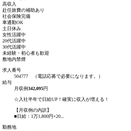
高収入
赴任旅費の補助あり
社会保険完備
車通勤OK
土日休み
女性活躍中
20代活躍中
30代活躍中
未経験・初心者も歓迎
敷地内禁煙
求人番号
504777 （電話応募で必要になります。）
給与
月収例
342,095
円
☆入社半年で日給UP！確実に収入が増える！
【月収例の内訳】
■日給：1万1,800円×20...
勤務地