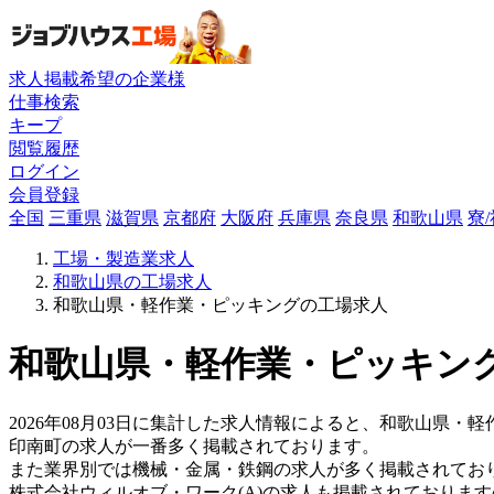
求人掲載希望の企業様
仕事検索
キープ
閲覧履歴
ログイン
会員登録
全国
三重県
滋賀県
京都府
大阪府
兵庫県
奈良県
和歌山県
寮
工場・製造業求人
和歌山県の工場求人
和歌山県・軽作業・ピッキングの工場求人
和歌山県・軽作業・ピッキング
2026年08月03日に集計した求人情報によると、和歌山県・
印南町の求人が一番多く掲載されております。
また業界別では機械・金属・鉄鋼の求人が多く掲載されてお
株式会社ウィルオブ・ワーク(A)の求人も掲載されておりま