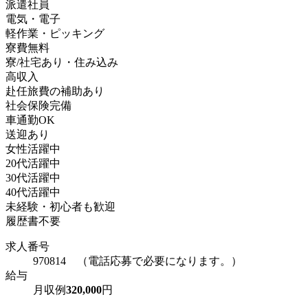
派遣社員
電気・電子
軽作業・ピッキング
寮費無料
寮/社宅あり・住み込み
高収入
赴任旅費の補助あり
社会保険完備
車通勤OK
送迎あり
女性活躍中
20代活躍中
30代活躍中
40代活躍中
未経験・初心者も歓迎
履歴書不要
求人番号
970814 （電話応募で必要になります。）
給与
月収例
320,000
円