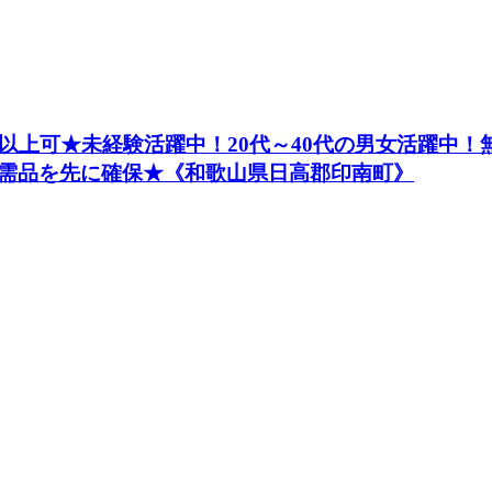
以上可★未経験活躍中！20代～40代の男女活躍中
需品を先に確保★《和歌山県日高郡印南町》