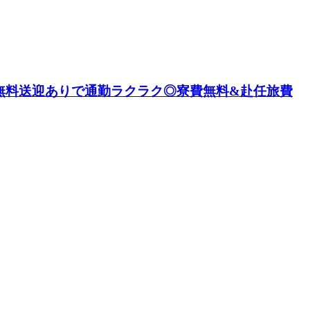
！無料送迎ありで通勤ラクラク◎寮費無料&赴任旅費