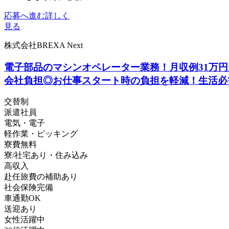
応募へ進む
詳しく
見る
株式会社BREXA Next
電子部品のマシンオペレーター業務！月収例31万円
会社負担◎お仕事スタート時の負担を軽減！生活必
交替制
派遣社員
電気・電子
軽作業・ピッキング
寮費無料
寮/社宅あり・住み込み
高収入
赴任旅費の補助あり
社会保険完備
車通勤OK
送迎あり
女性活躍中