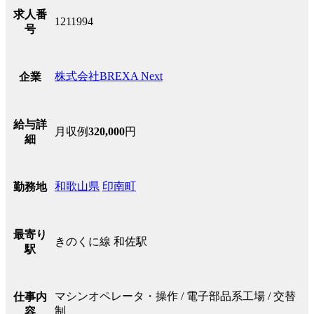
求人番
1211994
号
株式会社BREXA Next
企業
給与詳
月収例
320,000
円
細
和歌山県
印南町
勤務地
最寄り
きのくに線 和佐駅
駅
マシンオペレータ・操作 / 電子部品系工場 / 交替
仕事内
制
容