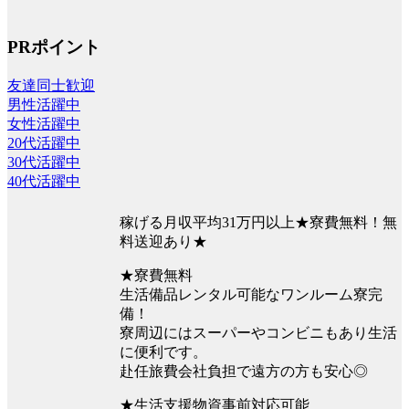
PRポイント
友達同士歓迎
男性活躍中
女性活躍中
20代活躍中
30代活躍中
40代活躍中
稼げる月収平均31万円以上★寮費無料！無
料送迎あり★
★寮費無料
生活備品レンタル可能なワンルーム寮完
備！
寮周辺にはスーパーやコンビニもあり生活
に便利です。
赴任旅費会社負担で遠方の方も安心◎
★生活支援物資事前対応可能