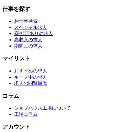
仕事を探す
お仕事検索
スペシャル求人
寮/社宅ありの求人
高収入の求人
期間工の求人
マイリスト
おすすめの求人
キープ中の求人
求人の閲覧履歴
コラム
ジョブハウス工場について
工場コラム
アカウント