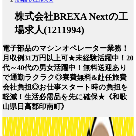
印南町の工場求人
株式会社BREXA Nextの工
場求人(1211994)
電子部品のマシンオペレーター業務！
月収例31万円以上可★未経験活躍中！20
代～40代の男女活躍中！無料送迎あり
で通勤ラクラク◎寮費無料&赴任旅費
会社負担◎お仕事スタート時の負担を
軽減！生活必需品を先に確保★《和歌
山県日高郡印南町》