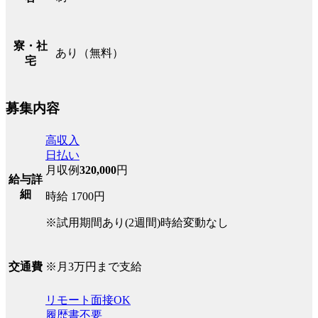
寮・社
あり（無料）
宅
募集内容
高収入
日払い
月収例
320,000
円
給与詳
細
時給 1700円
※試用期間あり(2週間)時給変動なし
※月3万円まで支給
交通費
リモート面接OK
履歴書不要