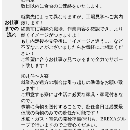
数日以内に合否のご連絡をいたします。
就業先によって異なりますが、工場見学へご案内
お仕事
致します！
までの
終業前に実際の職場、作業内容を確認でき、より
流れ
働くイメージがつきますよ！
もし内定後や見学後に「イメージと違う…」など
不安なことがございましたらお気軽にご相談くだ
さい！
ご希望に合うお仕事が見つかるまで全力でサポー
ト致します！
④赴任〜入寮
就業先が遠方の場合は引っ越しの準備をお願い致
します！
ご用意する寮には生活に必要な家具・家電付きな
ので、
事前に荷物を送付することで、赴任当日は必要最
低限の荷物のみでの赴任が可能です！
水道・ガス・電気の開栓準備(※1)も、BREXAグル
ープで行いますのでご安心ください。