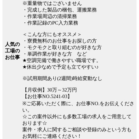
※重量物ではございません
・完成した製品の梱包、運搬業務
・作業場周辺の清掃業務
・作業記録のPC入力業務
＜こんな方にもオススメ＞
・寮費無料のお仕事をお探しの方
人気の
・モクモクと取り組むのが好きな方
工場の
・単調作業が好きな方 など
お仕事
★空調完備で働きやすい職場です。
★休出少なめで予定も立てやすい♪
※試用期間あり(2週間)時給変動なし
【月収例】30万～32万円
【お仕事NO.5241-03】
※ご応募いただく際に、お仕事NO.をお伝えくださ
い。
☆この案件以外にも多数工場の求人をご用意して
おります☆
案件・求人に関するご相談や登録のみという方も
お気軽にご連絡ください！