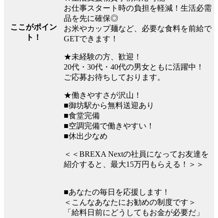
お仕事スタート時の負担を軽減！生活必需
品を先に確保◎
ここがポイン
お米やカップ麺など、必要な食料を前給で
ト！
GETできます！
★未経験の方、歓迎！
20代・30代・40代の男女ともに活躍中！
ご応募お待ちしております。
★働きやすさが沢山！
■御坊駅から無料送迎あり
■食堂完備
■空調完備で働きやすい！
■休出少なめ
＜＜BREXA Nextの社員になってお友達を
紹介すると、最大15万円もらえる！＞＞
■あなたの毎日を応援します！
＜こんなあなたにお勧めの制度です＞
「給料日前にどうしてもお金が必要だ」