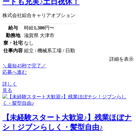
ートも充実♪土日祝休！
株式会社綜合キャリアオプション
給与
時給
1,300
円〜
勤務地
滋賀県 大津市
寮・社宅
なし
仕事内容
組立 / 機械系工場 / 日勤
詳細を表示
＼最短45秒で完了／
応募へ進む
詳しく
見る
【未経験スタート大歓迎♪】残業ほぼナ
シ！ジブンらしく・髪型自由♪