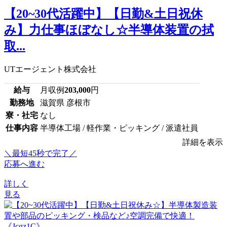
【20~30代活躍中】【日勤&土日祝休
み】力仕事ほぼなし☆半導体装置の拭
取...
UTエージェント株式会社
給与
月収例
203,000
円
勤務地
滋賀県 彦根市
寮・社宅
なし
仕事内容
半導体工場 / 軽作業・ピッキング / 派遣社員
詳細を表示
＼最短45秒で完了／
応募へ進む
詳しく
見る