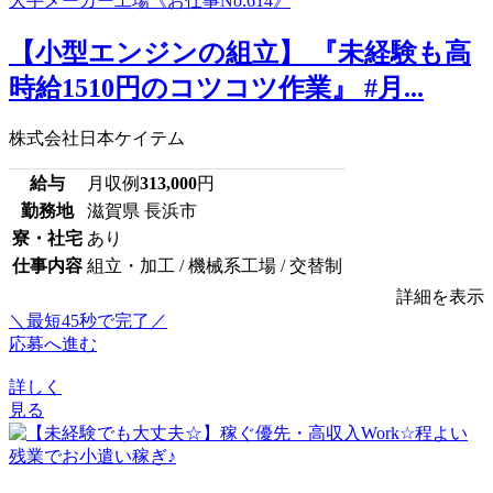
【小型エンジンの組立】 『未経験も高
時給1510円のコツコツ作業』 #月...
株式会社日本ケイテム
給与
月収例
313,000
円
勤務地
滋賀県 長浜市
寮・社宅
あり
仕事内容
組立・加工 / 機械系工場 / 交替制
詳細を表示
＼最短45秒で完了／
応募へ進む
詳しく
見る