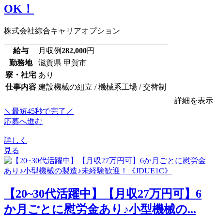
OK！
株式会社綜合キャリアオプション
給与
月収例
282,000
円
勤務地
滋賀県 甲賀市
寮・社宅
あり
仕事内容
建設機械の組立 / 機械系工場 / 交替制
詳細を表示
＼最短45秒で完了／
応募へ進む
詳しく
見る
【20~30代活躍中】【月収27万円可】6
か月ごとに慰労金あり♪小型機械の...