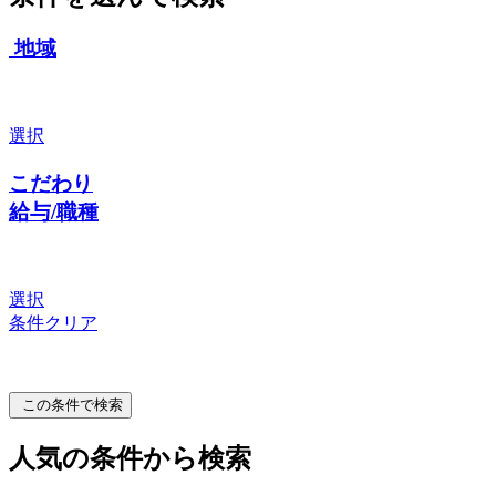
地域
選択
こだわり
給与/職種
選択
条件クリア
この条件で検索
人気の条件から検索