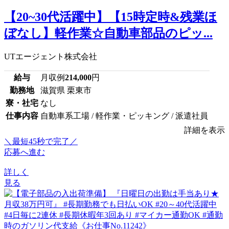
【20~30代活躍中】【15時定時&残業ほ
ぼなし】軽作業☆自動車部品のピッ...
UTエージェント株式会社
給与
月収例
214,000
円
勤務地
滋賀県 栗東市
寮・社宅
なし
仕事内容
自動車系工場 / 軽作業・ピッキング / 派遣社員
詳細を表示
＼最短45秒で完了／
応募へ進む
詳しく
見る