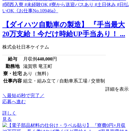
【ダイハツ自動車の製造】 『手当最大
20万支給！今だけ時給UP手当あり！ ...
株式会社日本ケイテム
給与
月収例
440,000
円
勤務地
滋賀県 竜王町
寮・社宅
あり（無料）
仕事内容
組立・組み立て / 自動車系工場 / 交替制
詳細を表示
＼最短45秒で完了／
応募へ進む
詳しく
見る