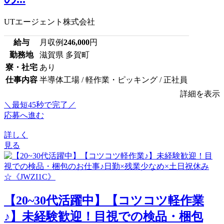
UTエージェント株式会社
給与
月収例
246,000
円
勤務地
滋賀県 多賀町
寮・社宅
あり
仕事内容
半導体工場 / 軽作業・ピッキング / 正社員
詳細を表示
＼最短45秒で完了／
応募へ進む
詳しく
見る
【20~30代活躍中】【コツコツ軽作業
♪】未経験歓迎！目視での検品・梱包