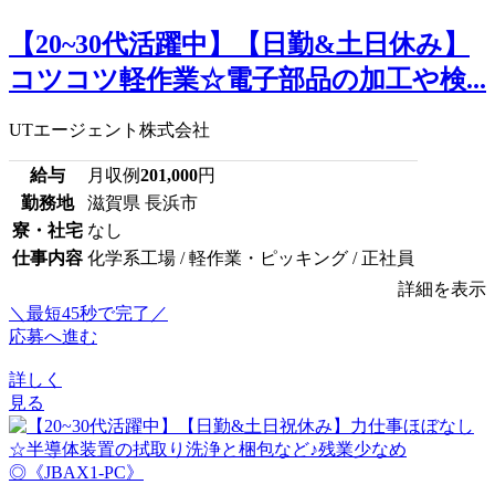
【20~30代活躍中】【日勤&土日休み】
コツコツ軽作業☆電子部品の加工や検...
UTエージェント株式会社
給与
月収例
201,000
円
勤務地
滋賀県 長浜市
寮・社宅
なし
仕事内容
化学系工場 / 軽作業・ピッキング / 正社員
詳細を表示
＼最短45秒で完了／
応募へ進む
詳しく
見る