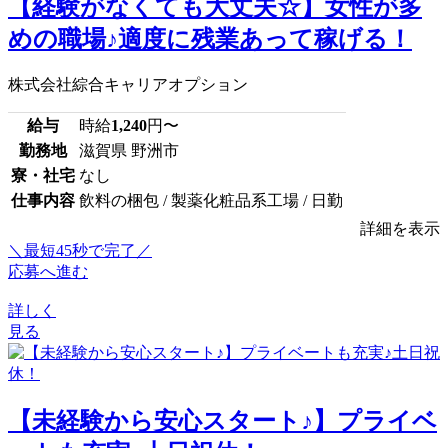
【経験がなくても大丈夫☆】女性が多
めの職場♪適度に残業あって稼げる！
株式会社綜合キャリアオプション
給与
時給
1,240
円〜
勤務地
滋賀県 野洲市
寮・社宅
なし
仕事内容
飲料の梱包 / 製薬化粧品系工場 / 日勤
詳細を表示
＼最短45秒で完了／
応募へ進む
詳しく
見る
【未経験から安心スタート♪】プライベ