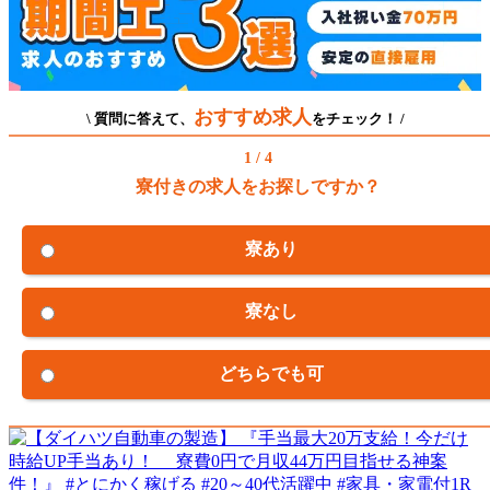
おすすめ求人
\ 質問に答えて、
をチェック！ /
1 / 4
寮付きの求人をお探しですか？
寮あり
寮なし
どちらでも可