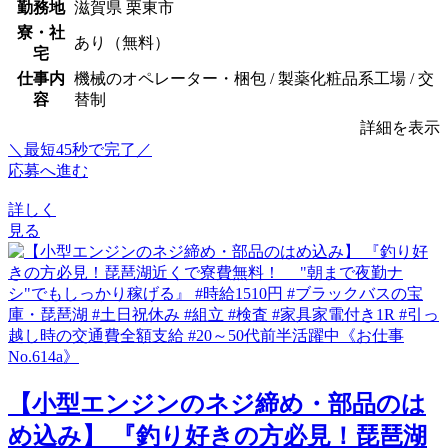
勤務地
滋賀県 栗東市
寮・社
あり（無料）
宅
仕事内
機械のオペレーター・梱包 / 製薬化粧品系工場 / 交
容
替制
詳細を表示
＼最短45秒で完了／
応募へ進む
詳しく
見る
【小型エンジンのネジ締め・部品のは
め込み】 『釣り好きの方必見！琵琶湖