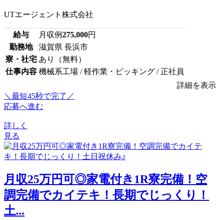
UTエージェント株式会社
給与
月収例
275,000
円
勤務地
滋賀県 長浜市
寮・社宅
あり（無料）
仕事内容
機械系工場 / 軽作業・ピッキング / 正社員
詳細を表示
＼最短45秒で完了／
応募へ進む
詳しく
見る
月収25万円可◎家電付き1R寮完備！空
調完備でカイテキ！長期でじっくり！
土...