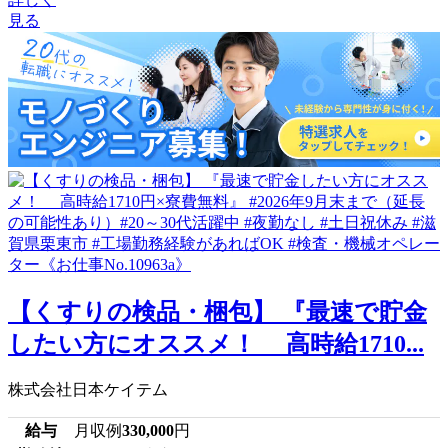
見る
【くすりの検品・梱包】 『最速で貯金
したい方にオススメ！ 高時給1710...
株式会社日本ケイテム
給与
月収例
330,000
円