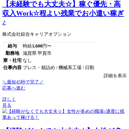
【未経験でも大丈夫☆】稼ぐ優先・高
収入Work☆程よい残業でお小遣い稼ぎ
♪
株式会社綜合キャリアオプション
給与
時給
1,600
円〜
勤務地
滋賀県 甲賀市
寮・社宅
なし
仕事内容
プレス・箱詰め / 機械系工場 / 日勤
詳細を表示
＼最短45秒で完了／
応募へ進む
詳しく
見る