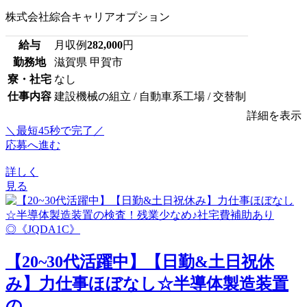
株式会社綜合キャリアオプション
給与
月収例
282,000
円
勤務地
滋賀県 甲賀市
寮・社宅
なし
仕事内容
建設機械の組立 / 自動車系工場 / 交替制
詳細を表示
＼最短45秒で完了／
応募へ進む
詳しく
見る
【20~30代活躍中】【日勤&土日祝休
み】力仕事ほぼなし☆半導体製造装置
の...