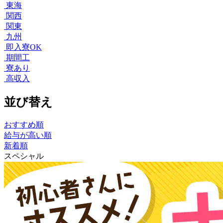
東海
関西
関東
九州
即入寮OK
期間工
寮あり
高収入
並び替え
おすすめ順
給与が高い順
新着順
スペシャル