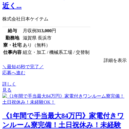
近く...
株式会社日本ケイテム
給与
月収例
313,000
円
勤務地
滋賀県 長浜市
寮・社宅
あり（無料）
仕事内容
組立・加工 / 機械系工場 / 交替制
詳細を表示
＼最短45秒で完了／
応募へ進む
詳しく
見る
《1年間で手当最大84万円》家電付きワ
ンルーム寮完備！土日祝休み！未経験