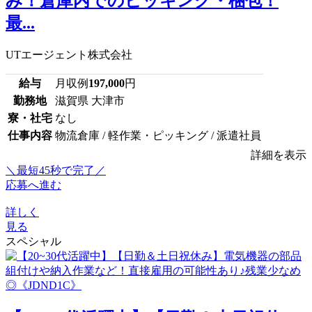
み！倉庫内でのピッキング・梱包！
最...
UTエージェント株式会社
給与
月収例
197,000
円
勤務地
滋賀県 大津市
寮・社宅
なし
仕事内容
物流倉庫 / 軽作業・ピッキング / 派遣社員
詳細を表示
＼最短45秒で完了／
応募へ進む
詳しく
見る
スペシャル