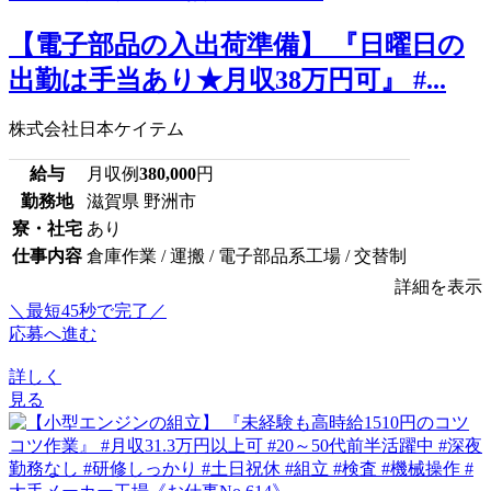
【電子部品の入出荷準備】 『日曜日の
出勤は手当あり★月収38万円可』 #...
株式会社日本ケイテム
給与
月収例
380,000
円
勤務地
滋賀県 野洲市
寮・社宅
あり
仕事内容
倉庫作業 / 運搬 / 電子部品系工場 / 交替制
詳細を表示
＼最短45秒で完了／
応募へ進む
詳しく
見る