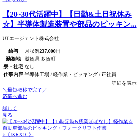
【20~30代活躍中】【日勤&土日祝休み
☆】半導体製造装置や部品のピッキン...
UTエージェント株式会社
給与
月収例
237,000
円
勤務地
滋賀県 多賀町
寮・社宅
なし
仕事内容
半導体工場 / 軽作業・ピッキング / 正社員
詳細を表示
＼最短45秒で完了／
応募へ進む
詳しく
見る