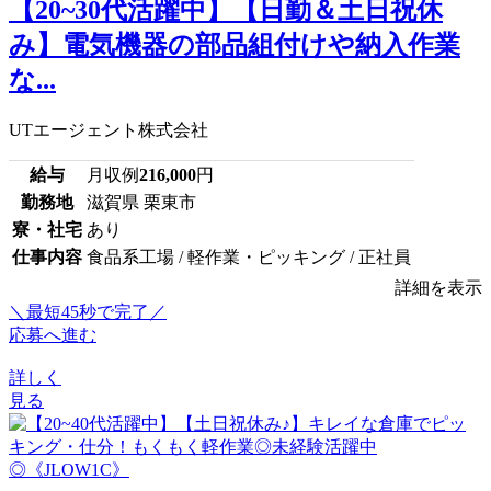
【20~30代活躍中】【日勤＆土日祝休
み】電気機器の部品組付けや納入作業
な...
UTエージェント株式会社
給与
月収例
216,000
円
勤務地
滋賀県 栗東市
寮・社宅
あり
仕事内容
食品系工場 / 軽作業・ピッキング / 正社員
詳細を表示
＼最短45秒で完了／
応募へ進む
詳しく
見る