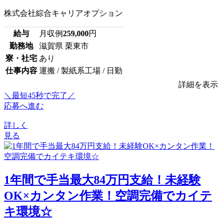
株式会社綜合キャリアオプション
給与
月収例
259,000
円
勤務地
滋賀県 栗東市
寮・社宅
あり
仕事内容
運搬 / 製紙系工場 / 日勤
詳細を表示
＼最短45秒で完了／
応募へ進む
詳しく
見る
1年間で手当最大84万円支給！未経験
OK×カンタン作業！空調完備でカイテ
キ環境☆