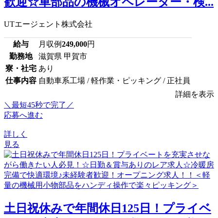
歓迎☆車部品の機械オペレーター・検...
UTエージェント株式会社
給与
月収例
249,000
円
勤務地
滋賀県 甲賀市
寮・社宅
あり
仕事内容
自動車系工場 / 軽作業・ピッキング / 正社員
詳細を表示
＼最短45秒で完了／
応募へ進む
詳しく
見る
土日祝休みで年間休日125日！プライベ