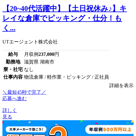
【20~40代活躍中】【土日祝休み♪】キ
レイな倉庫でピッキング・仕分！も
く...
UTエージェント株式会社
給与
月収例
237,000
円
勤務地
滋賀県 湖南市
寮・社宅
なし
仕事内容
物流倉庫 / 軽作業・ピッキング / 正社員
詳細を表示
＼最短45秒で完了／
応募へ進む
詳しく
見る