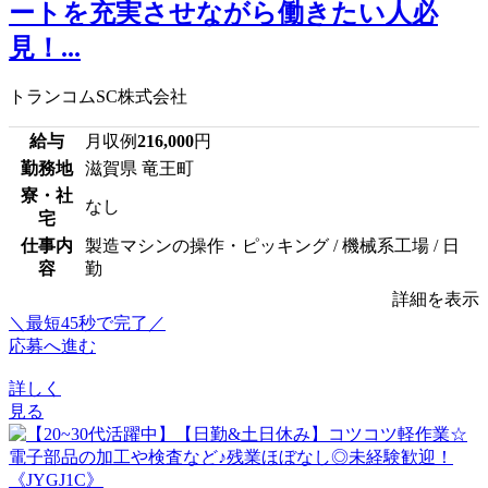
ートを充実させながら働きたい人必
見！...
トランコムSC株式会社
給与
月収例
216,000
円
勤務地
滋賀県 竜王町
寮・社
なし
宅
仕事内
製造マシンの操作・ピッキング / 機械系工場 / 日
容
勤
詳細を表示
＼最短45秒で完了／
応募へ進む
詳しく
見る