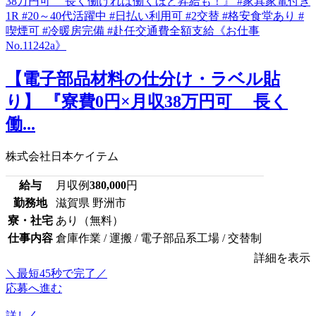
【電子部品材料の仕分け・ラベル貼
り】 『寮費0円×月収38万円可 長く
働...
株式会社日本ケイテム
給与
月収例
380,000
円
勤務地
滋賀県 野洲市
寮・社宅
あり（無料）
仕事内容
倉庫作業 / 運搬 / 電子部品系工場 / 交替制
詳細を表示
＼最短45秒で完了／
応募へ進む
詳しく