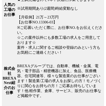
人気の
※試用期間あり(2週間)時給変動なし
工場の
お仕事
【月収例】21万～23万円
【お仕事NO.13306-03】
※ご応募いただく際に、お仕事NO.をお伝えくださ
い。
☆この案件以外にも多数工場の求人をご用意して
おります☆
案件・求人に関するご相談や登録のみという方も
お気軽にご連絡ください！
BREXAグループでは、自動車、機械・金属、電
株式会
気・電子部品・精密機器に加え、食品、医療機
社
器、住宅関連等、様々な製造業のお仕事がござい
BREXA
ます！製造業/工場の求人をお探しの方！モノづく
Next紹
りに関心をお持ちの方！ご応募お待ちしていま
介のお
す！他.軽作業、倉庫、サービス、販売のお仕事な
仕事
ど掲載中です。