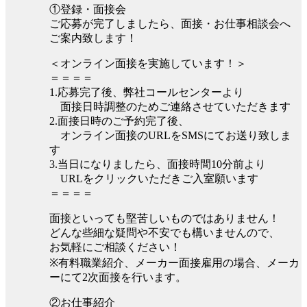
①登録・面接会
ご応募が完了しましたら、面接・お仕事相談会へ
ご案内致します！
＜オンライン面接を実施しています！＞
＝＝＝＝
1.応募完了後、弊社コールセンターより
面接日時調整のためご連絡させていただきます
2.面接日時のご予約完了後、
オンライン面接のURLをSMSにてお送り致しま
す
3.当日になりましたら、面接時間10分前より
URLをクリックいただきご入室願います
＝＝＝＝
面接といっても堅苦しいものではありません！
どんな些細な疑問や不安でも構いませんので、
お気軽にご相談ください！
※有料職業紹介、メーカー面接雇用の場合、メーカ
ーにて2次面接を行います。
②お仕事紹介