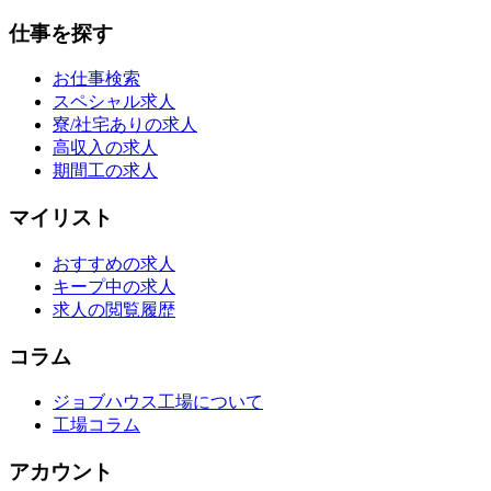
仕事を探す
お仕事検索
スペシャル求人
寮/社宅ありの求人
高収入の求人
期間工の求人
マイリスト
おすすめの求人
キープ中の求人
求人の閲覧履歴
コラム
ジョブハウス工場について
工場コラム
アカウント