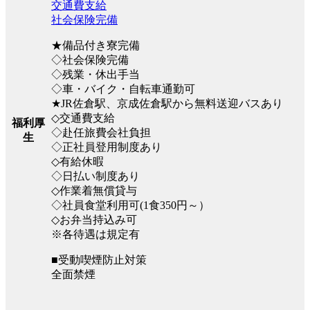
交通費支給
社会保険完備
★備品付き寮完備
◇社会保険完備
◇残業・休出手当
◇車・バイク・自転車通勤可
★JR佐倉駅、京成佐倉駅から無料送迎バスあり
◇交通費支給
福利厚
◇赴任旅費会社負担
生
◇正社員登用制度あり
◇有給休暇
◇日払い制度あり
◇作業着無償貸与
◇社員食堂利用可(1食350円～）
◇お弁当持込み可
※各待遇は規定有
■受動喫煙防止対策
全面禁煙