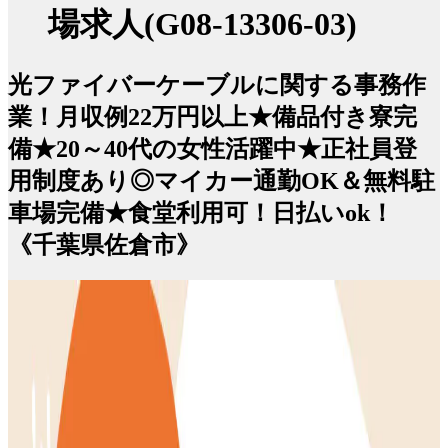
場求人(G08-13306-03)
光ファイバーケーブルに関する事務作
業！月収例22万円以上★備品付き寮完
備★20～40代の女性活躍中★正社員登
用制度あり◎マイカー通勤OK＆無料駐
車場完備★食堂利用可！日払いok！
《千葉県佐倉市》