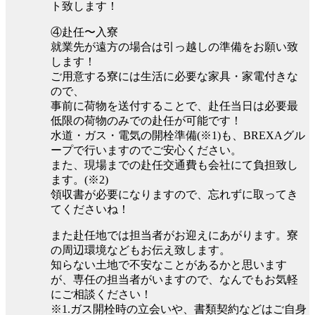
ト致します！
④赴任〜入寮
就業先が遠方の場合は引っ越しの準備をお願い致
します！
ご用意する寮には生活に必要な家具・家電付きな
ので、
事前に荷物を送付することで、赴任当日は必要最
低限の荷物のみでの赴任が可能です！
水道・ガス・電気の開栓準備(※1)も、BREXAグル
ープで行いますのでご安心ください。
また、現場までの赴任交通費も会社にて負担致し
ます。(※2)
領収書が必要になりますので、忘れずに取ってき
てくださいね！
また赴任地では担当者がお迎えにあがります。寮
の周辺環境などもお伝え致します。
知らない土地で不安なことがあるかと思います
が、専任の担当者がいますので、なんでもお気軽
にご相談ください！
※1.ガス開栓時の立会いや、書類契約などはご自身