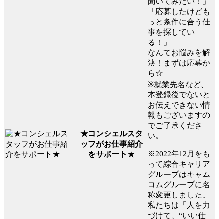
聞いてみたい！」
「応募したけども
っと条件に合う仕
事を探してい
る！」
なんてお悩みを解
決！まずは応募か
ら☆
※就業先名など、
本登録後でないと
お伝えできない情
報もございますの
でご了承くださ
★コンシェルスタ
い。
ッフがお仕事紹介
※2022年12月をも
をサポート★
って綜合キャリア
グループはキャム
コムグループに名
称変更しました。
私たちは「人を力
づけて、“いい仕