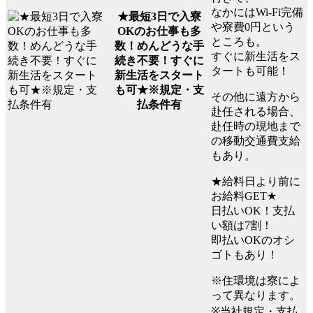
なかにはWi-Fi完備
★最短3日で入寮
や寮費0円という
OKのお仕事も多
ところも。
数！めんどうな手
すぐに新生活をス
続き不要！すぐに
タートも可能！
新生活をスタート
も可★※規定・支
その他に遠方から
払条件有
赴任される場合、
赴任時の現地まで
の移動交通費支給
もあり。
★給料日より前に
お給料GET★
日払いOK！支払
い額は7割！
即払いOKのオシ
ゴトもあり！
※住環境は寮によ
って異なります。
※当社規定・支払