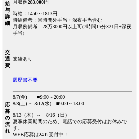
月収例
283,000
円
給
与
時給：1450～1813円
詳
時給備考：※時間外手当・深夜手当含む
細
月収例備考：28万3000円以上可(7時間15分×21日+深夜
手当)
交
支給あり
通
費
履歴書不要
――――――――――――――――――――――――
8/7(金) ■9:00～20:00
8/8(土) ～ 8/12(水) ■9:00～18:00
応
募
8/13（木）～ 8/16（日）
の
夏季休業期間のため、電話での応募受付はお休みで
流
す。
れ
WEB応募は24ｈ受付中！