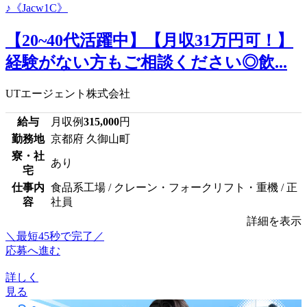
【20~40代活躍中】【月収31万円可！】
経験がない方もご相談ください◎飲...
UTエージェント株式会社
給与
月収例
315,000
円
勤務地
京都府 久御山町
寮・社
あり
宅
仕事内
食品系工場 / クレーン・フォークリフト・重機 / 正
容
社員
詳細を表示
＼最短45秒で完了／
応募へ進む
詳しく
見る