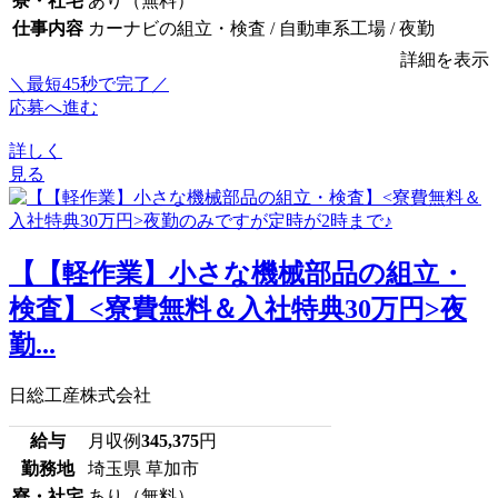
寮・社宅
あり（無料）
仕事内容
カーナビの組立・検査 / 自動車系工場 / 夜勤
詳細を表示
＼最短45秒で完了／
応募へ進む
詳しく
見る
【【軽作業】小さな機械部品の組立・
検査】<寮費無料＆入社特典30万円>夜
勤...
日総工産株式会社
給与
月収例
345,375
円
勤務地
埼玉県 草加市
寮・社宅
あり（無料）