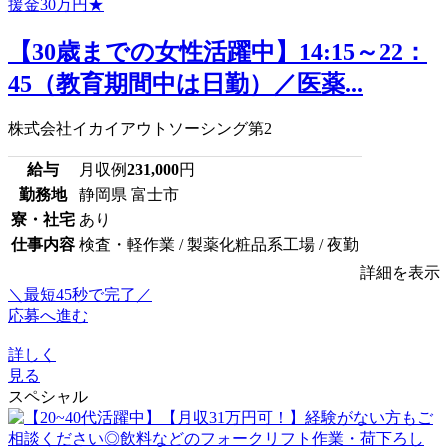
【30歳までの女性活躍中】14:15～22：
45（教育期間中は日勤）／医薬...
株式会社イカイアウトソーシング第2
給与
月収例
231,000
円
勤務地
静岡県 富士市
寮・社宅
あり
仕事内容
検査・軽作業 / 製薬化粧品系工場 / 夜勤
詳細を表示
＼最短45秒で完了／
応募へ進む
詳しく
見る
スペシャル