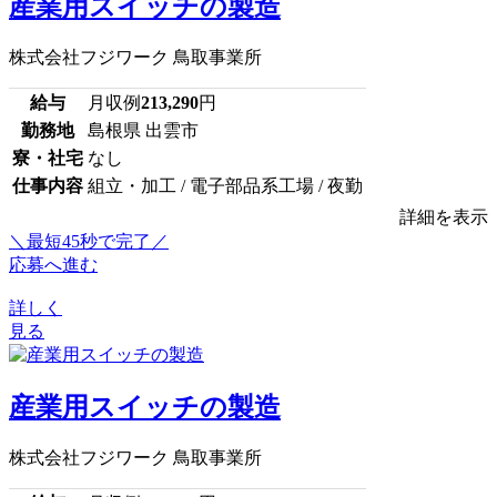
産業用スイッチの製造
株式会社フジワーク 鳥取事業所
給与
月収例
213,290
円
勤務地
島根県 出雲市
寮・社宅
なし
仕事内容
組立・加工 / 電子部品系工場 / 夜勤
詳細を表示
＼最短45秒で完了／
応募へ進む
詳しく
見る
産業用スイッチの製造
株式会社フジワーク 鳥取事業所