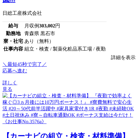
日総工産株式会社
給与
月収例
303,002
円
勤務地
青森県 黒石市
寮・社宅
あり（無料）
仕事内容
組立・検査 / 製薬化粧品系工場 / 夜勤
詳細を表示
＼最短45秒で完了／
応募へ進む
詳しく
見る
【カーナビの組立・検査・材料準備】