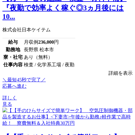
『夜勤で効率よく稼ぐ◎3ヵ月後には
10...
株式会社日本ケイテム
給与
月収例
236,000
円
勤務地
長野県 松本市
寮・社宅
あり（無料）
仕事内容
検査 / 化学系工場 / 夜勤
詳細を表示
＼最短45秒で完了／
応募へ進む
詳しく
見る