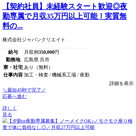
【契約社員】未経験スタート歓迎◎夜
勤専属で月収35万円以上可能！実質無
料の...
株式会社ジャパンクリエイト
給与
月収例
350,000
円
勤務地
広島県 呉市
寮・社宅
あり（無料）
仕事内容
加工・検査 / 機械系工場 / 夜勤
詳細を表示
＼最短45秒で完了／
応募へ進む
詳しく
見る