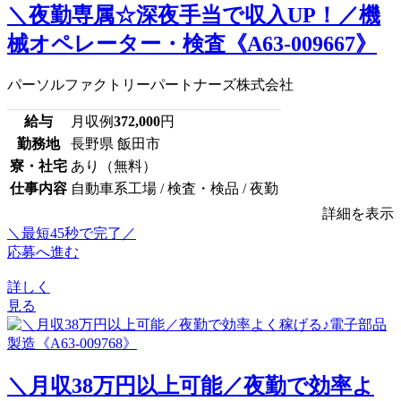
＼夜勤専属☆深夜手当で収入UP！／機
械オペレーター・検査《A63-009667》
パーソルファクトリーパートナーズ株式会社
給与
月収例
372,000
円
勤務地
長野県 飯田市
寮・社宅
あり（無料）
仕事内容
自動車系工場 / 検査・検品 / 夜勤
詳細を表示
＼最短45秒で完了／
応募へ進む
詳しく
見る
＼月収38万円以上可能／夜勤で効率よ