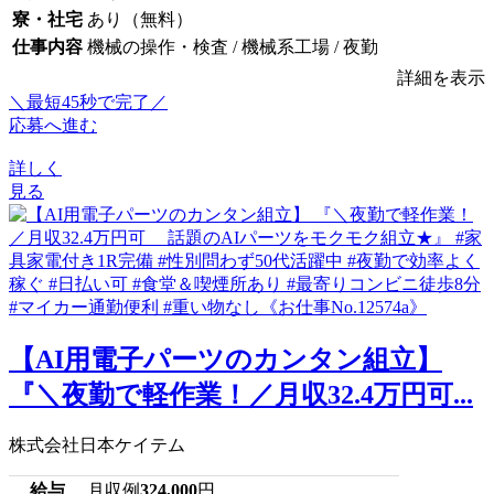
寮・社宅
あり（無料）
仕事内容
機械の操作・検査 / 機械系工場 / 夜勤
詳細を表示
＼最短45秒で完了／
応募へ進む
詳しく
見る
【AI用電子パーツのカンタン組立】
『＼夜勤で軽作業！／月収32.4万円可...
株式会社日本ケイテム
給与
月収例
324,000
円