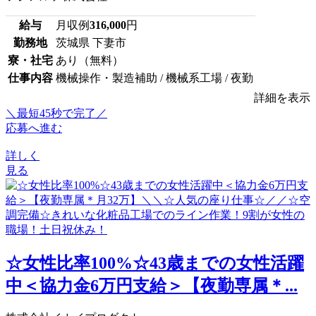
給与
月収例
316,000
円
勤務地
茨城県 下妻市
寮・社宅
あり（無料）
仕事内容
機械操作・製造補助 / 機械系工場 / 夜勤
詳細を表示
＼最短45秒で完了／
応募へ進む
詳しく
見る
☆女性比率100%☆43歳までの女性活躍
中＜協力金6万円支給＞【夜勤専属＊...