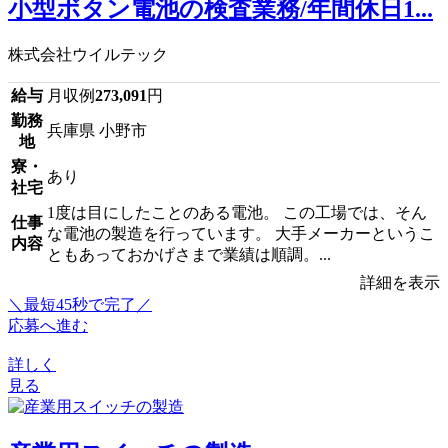
小型ボタン電池の検査業務/年間休日1...
株式会社ウイルテック
給与
月収例
273,091
円
勤務
兵庫県 小野市
地
寮・
あり
社宅
1度は目にしたことのある電池。 この工場では、そん
仕事
な電池の製造を行っています。 大手メーカーというこ
内容
ともあっておかげさまで業績は順調。...
詳細を表示
＼最短45秒で完了／
応募へ進む
詳しく
見る