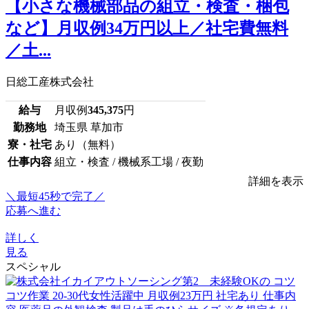
【小さな機械部品の組立・検査・梱包
など】月収例34万円以上／社宅費無料
／土...
日総工産株式会社
給与
月収例
345,375
円
勤務地
埼玉県 草加市
寮・社宅
あり（無料）
仕事内容
組立・検査 / 機械系工場 / 夜勤
詳細を表示
＼最短45秒で完了／
応募へ進む
詳しく
見る
スペシャル