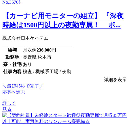
【カーナビ用モニターの組立】 『深夜
時給は1500円以上の夜勤専属！ ボ...
株式会社日本ケイテム
給与
月収例
236,000
円
勤務地
長野県 松本市
寮・社宅
あり
仕事内容
検査 / 機械系工場 / 夜勤
詳細を表示
＼最短45秒で完了／
応募へ進む
詳しく
見る