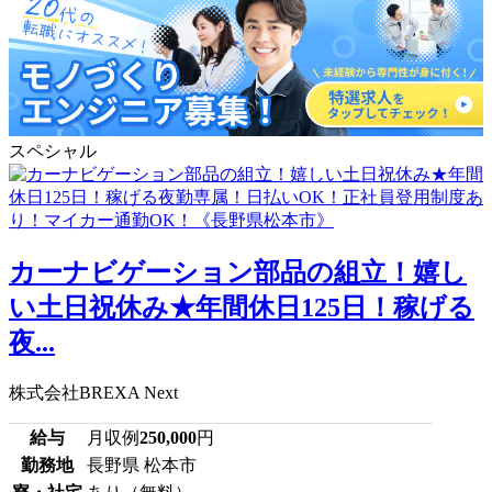
スペシャル
カーナビゲーション部品の組立！嬉し
い土日祝休み★年間休日125日！稼げる
夜...
株式会社BREXA Next
給与
月収例
250,000
円
勤務地
長野県 松本市