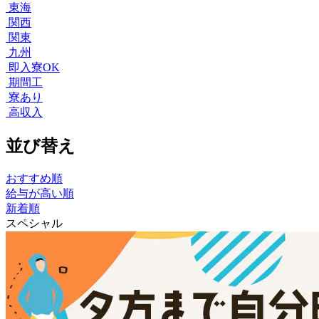
東海
関西
関東
九州
即入寮OK
期間工
寮あり
高収入
並び替え
おすすめ順
給与が高い順
新着順
スペシャル