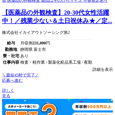
【医薬品の外観検査】20-30代女性活躍
中！／残業少ない＆土日祝休み★／定...
株式会社イカイアウトソーシング第2
給与
月収例
231,000
円
勤務地
静岡県 富士市
寮・社宅
あり
仕事内容
検査・軽作業 / 製薬化粧品系工場 / 夜勤
詳細を表示
＼最短45秒で完了／
応募へ進む
詳しく
見る