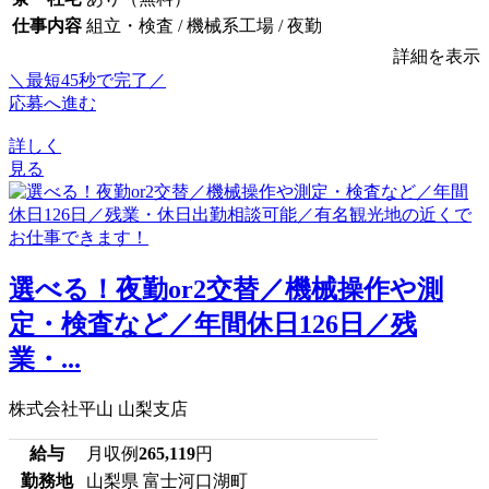
仕事内容
組立・検査 / 機械系工場 / 夜勤
詳細を表示
＼最短45秒で完了／
応募へ進む
詳しく
見る
選べる！夜勤or2交替／機械操作や測
定・検査など／年間休日126日／残
業・...
株式会社平山 山梨支店
給与
月収例
265,119
円
勤務地
山梨県 富士河口湖町