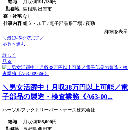
給与
月収例
191,130
円
勤務地
島根県 出雲市
寮・社宅
なし
仕事内容
組立・加工 / 電子部品系工場 / 夜勤
詳細を表示
＼最短45秒で完了／
応募へ進む
詳しく
見る
＼男女活躍中！月収38万円以上可能／電
子部品の製造・検査業務《A63-00...
パーソルファクトリーパートナーズ株式会社
給与
月収例
386,000
円
勤務地
長野県 飯田市