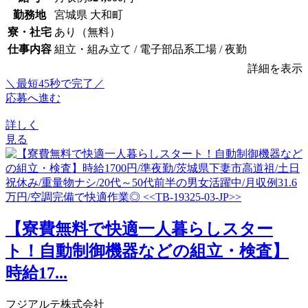
勤務地
宮城県 大和町
寮・社宅
あり（無料）
仕事内容
組立・組み立て / 電子部品系工場 / 夜勤
詳細を表示
＼最短45秒で完了／
応募へ進む
詳しく
見る
【寮費無料で快適一人暮らしスター
ト！自動制御機器などの組立・検査】
時給17...
フジアルテ株式会社