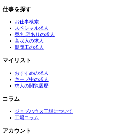
仕事を探す
お仕事検索
スペシャル求人
寮/社宅ありの求人
高収入の求人
期間工の求人
マイリスト
おすすめの求人
キープ中の求人
求人の閲覧履歴
コラム
ジョブハウス工場について
工場コラム
アカウント