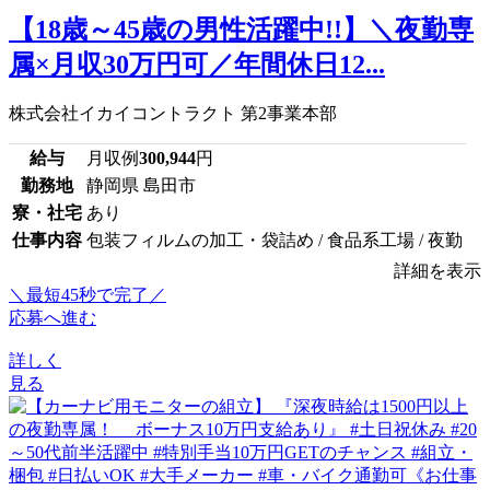
【18歳～45歳の男性活躍中!!】＼夜勤専
属×月収30万円可／年間休日12...
株式会社イカイコントラクト 第2事業本部
給与
月収例
300,944
円
勤務地
静岡県 島田市
寮・社宅
あり
仕事内容
包装フィルムの加工・袋詰め / 食品系工場 / 夜勤
詳細を表示
＼最短45秒で完了／
応募へ進む
詳しく
見る