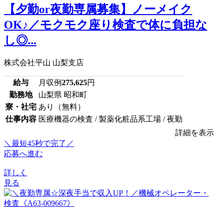
【夕勤or夜勤専属募集】ノーメイク
OK♪／モクモク座り検査で体に負担な
し◎...
株式会社平山 山梨支店
給与
月収例
275,625
円
勤務地
山梨県 昭和町
寮・社宅
あり（無料）
仕事内容
医療機器の検査 / 製薬化粧品系工場 / 夜勤
詳細を表示
＼最短45秒で完了／
応募へ進む
詳しく
見る