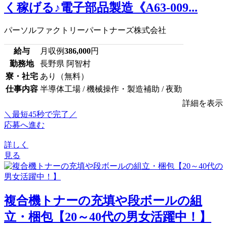
く稼げる♪電子部品製造《A63-009...
パーソルファクトリーパートナーズ株式会社
給与
月収例
386,000
円
勤務地
長野県 阿智村
寮・社宅
あり（無料）
仕事内容
半導体工場 / 機械操作・製造補助 / 夜勤
詳細を表示
＼最短45秒で完了／
応募へ進む
詳しく
見る
複合機トナーの充填や段ボールの組
立・梱包【20～40代の男女活躍中！】