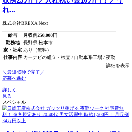
収例25万円／入社祝い金10万円！／う
れ...
株式会社BREXA Next
給与
月収例
250,000
円
勤務地
長野県 松本市
寮・社宅
あり（無料）
仕事内容
カーナビの組立・検査 / 自動車系工場 / 夜勤
詳細を表示
＼最短45秒で完了／
応募へ進む
詳しく
見る
スペシャル