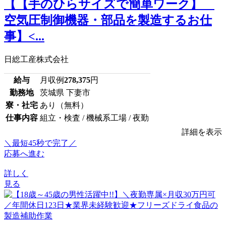
【【手のひらサイズで簡単ワーク】
空気圧制御機器・部品を製造するお仕
事】<...
日総工産株式会社
給与
月収例
278,375
円
勤務地
茨城県 下妻市
寮・社宅
あり（無料）
仕事内容
組立・検査 / 機械系工場 / 夜勤
詳細を表示
＼最短45秒で完了／
応募へ進む
詳しく
見る