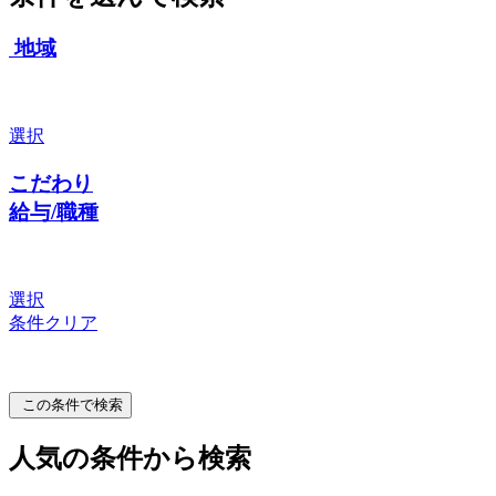
地域
選択
こだわり
給与/職種
選択
条件クリア
この条件で検索
人気の条件から検索