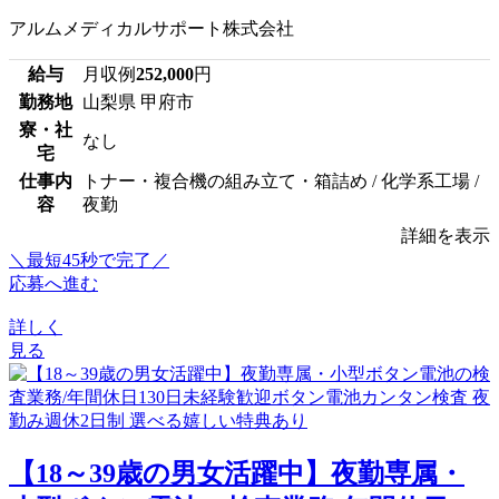
アルムメディカルサポート株式会社
給与
月収例
252,000
円
勤務地
山梨県 甲府市
寮・社
なし
宅
仕事内
トナー・複合機の組み立て・箱詰め / 化学系工場 /
容
夜勤
詳細を表示
＼最短45秒で完了／
応募へ進む
詳しく
見る
【18～39歳の男女活躍中】夜勤専属・