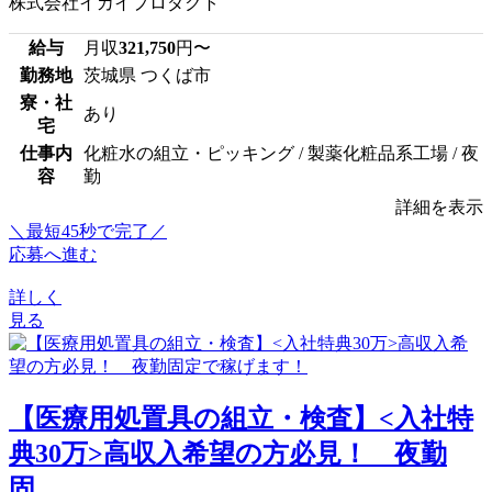
株式会社イカイプロダクト
給与
月収
321,750
円〜
勤務地
茨城県 つくば市
寮・社
あり
宅
仕事内
化粧水の組立・ピッキング / 製薬化粧品系工場 / 夜
容
勤
詳細を表示
＼最短45秒で完了／
応募へ進む
詳しく
見る
【医療用処置具の組立・検査】<入社特
典30万>高収入希望の方必見！ 夜勤
固...