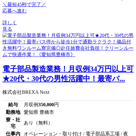
＼最短45秒で完了／
応募へ進む
詳しく
見る
電子部品製造業務！月収例34万円以上可
★20代・30代の男性活躍中！最寄バ...
株式会社BREXA Next
給与
月収例
350,000
円
勤務地
愛知県 豊橋市
寮・社
あり（無料）
宅
仕事内
オペレーション・取り付け / 電子部品系工場 / 夜