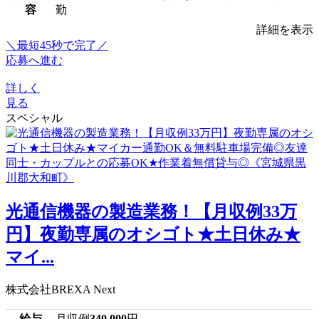
容
勤
詳細を表示
＼最短45秒で完了／
応募へ進む
詳しく
見る
スペシャル
光通信機器の製造業務！【月収例33万
円】夜勤専属のオシゴト★土日休み★
マイ...
株式会社BREXA Next
給与
月収例
340,000
円