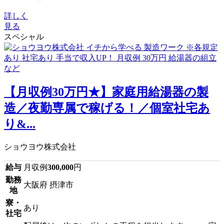
詳しく
見る
スペシャル
【月収例30万円★】家庭用給湯器の製
造／夜勤専属で稼げる！／個室社宅あ
り&...
ショウヨウ株式会社
給与
月収例
300,000
円
勤務
大阪府 摂津市
地
寮・
あり
社宅