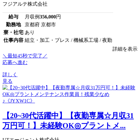
フジアルテ株式会社
給与
月収例
356,000
円
勤務地
京都府 京都市
寮・社宅
あり
仕事内容
組立・加工・プレス / 機械系工場 / 夜勤
詳細を表示
＼最短45秒で完了／
応募へ進む
詳しく
見る
【20~30代活躍中】【夜勤専属☆月収31
万円可！】未経験OK◎プラントメ...
UTエージェント株式会社