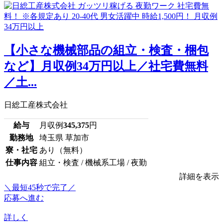
【小さな機械部品の組立・検査・梱包
など】月収例34万円以上／社宅費無料
／土...
日総工産株式会社
給与
月収例
345,375
円
勤務地
埼玉県 草加市
寮・社宅
あり（無料）
仕事内容
組立・検査 / 機械系工場 / 夜勤
詳細を表示
＼最短45秒で完了／
応募へ進む
詳しく