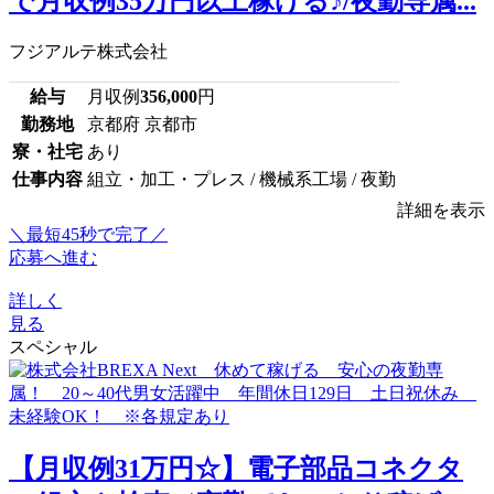
で月収例35万円以上稼げる♪/夜勤専属...
フジアルテ株式会社
給与
月収例
356,000
円
勤務地
京都府 京都市
寮・社宅
あり
仕事内容
組立・加工・プレス / 機械系工場 / 夜勤
詳細を表示
＼最短45秒で完了／
応募へ進む
詳しく
見る
スペシャル
【月収例31万円☆】電子部品コネクタ