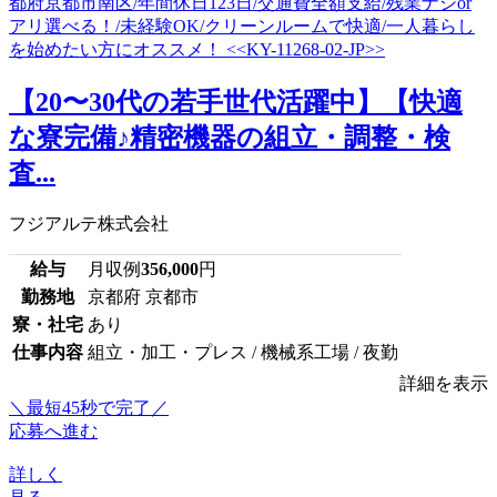
【20〜30代の若手世代活躍中】【快適
な寮完備♪精密機器の組立・調整・検
査...
フジアルテ株式会社
給与
月収例
356,000
円
勤務地
京都府 京都市
寮・社宅
あり
仕事内容
組立・加工・プレス / 機械系工場 / 夜勤
詳細を表示
＼最短45秒で完了／
応募へ進む
詳しく