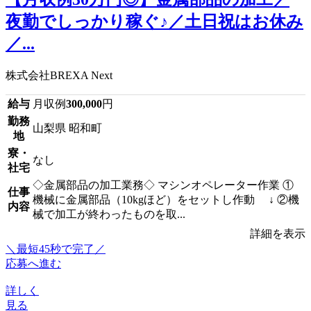
夜勤でしっかり稼ぐ♪／土日祝はお休み
／...
株式会社BREXA Next
給与
月収例
300,000
円
勤務
山梨県 昭和町
地
寮・
なし
社宅
◇金属部品の加工業務◇ マシンオペレーター作業 ①
仕事
機械に金属部品（10kgほど）をセットし作動 ↓ ②機
内容
械で加工が終わったものを取...
詳細を表示
＼最短45秒で完了／
応募へ進む
詳しく
見る