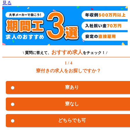
見る
おすすめ求人
\ 質問に答えて、
をチェック！ /
1 / 4
寮付きの求人をお探しですか？
寮あり
寮なし
どちらでも可