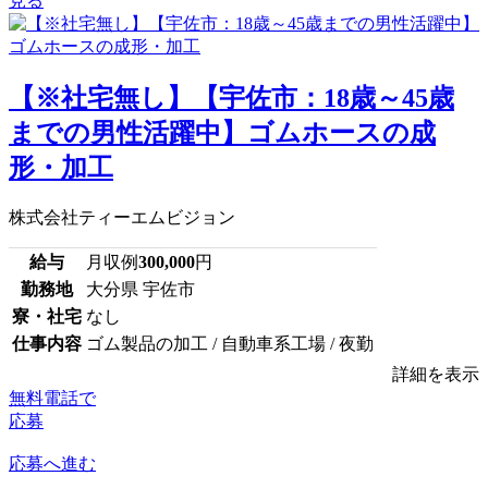
見る
【※社宅無し】【宇佐市：18歳～45歳
までの男性活躍中】ゴムホースの成
形・加工
株式会社ティーエムビジョン
給与
月収例
300,000
円
勤務地
大分県 宇佐市
寮・社宅
なし
仕事内容
ゴム製品の加工 / 自動車系工場 / 夜勤
詳細を表示
無料電話で
応募
応募へ進む