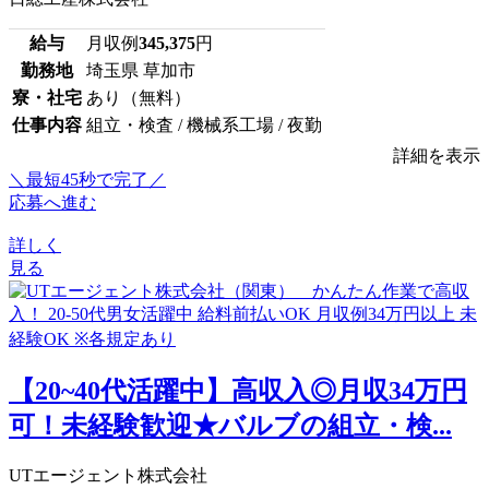
給与
月収例
345,375
円
勤務地
埼玉県 草加市
寮・社宅
あり（無料）
仕事内容
組立・検査 / 機械系工場 / 夜勤
詳細を表示
＼最短45秒で完了／
応募へ進む
詳しく
見る
【20~40代活躍中】高収入◎月収34万円
可！未経験歓迎★バルブの組立・検...
UTエージェント株式会社