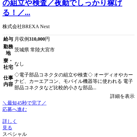
の組立や検査／夜勤でしっかり稼げ
る！／...
株式会社BREXA Next
給与
月収例
310,000
円
勤務
茨城県 常陸大宮市
地
寮・
なし
社宅
◇電子部品コネクタの組立や検査◇ オーディオやカー
仕事
ナビ、カーエアコン、モバイル機器等に使われる 電子
内容
部品コネクタなど比較的小さな部品...
詳細を表示
＼最短45秒で完了／
応募へ進む
詳しく
見る
スペシャル