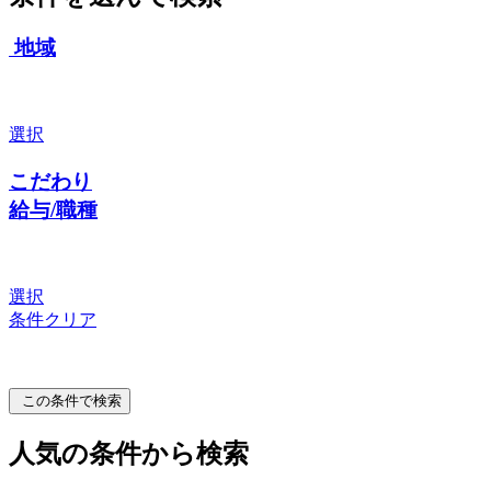
地域
選択
こだわり
給与/職種
選択
条件クリア
この条件で検索
人気の条件から検索