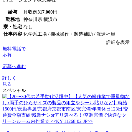
給与
月収例
317,000
円
勤務地
神奈川県 横浜市
寮・社宅
なし
仕事内容
化学系工場 / 機械操作・製造補助 / 派遣社員
詳細を表示
無料電話で
応募
応募へ進む
詳しく
見る
スペシャル