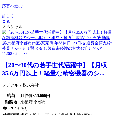
応募へ進む
詳しく
見る
スペシャル
【20〜30代の若手世代活躍中】【月収
35.6万円以上！軽量な精密機器のシ...
フジアルテ株式会社
給与
月収例
356,000
円
勤務地
京都府 京都市
寮・社宅
あり
仕事内容
組立・加工・プレス / 機械系工場 / 夜勤