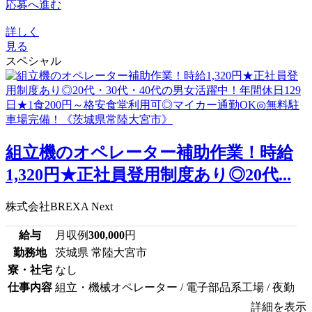
応募へ進む
詳しく
見る
スペシャル
組立機のオペレーター補助作業！時給
1,320円★正社員登用制度あり◎20代...
株式会社BREXA Next
給与
月収例
300,000
円
勤務地
茨城県 常陸大宮市
寮・社宅
なし
仕事内容
組立・機械オペレーター / 電子部品系工場 / 夜勤
詳細を表示