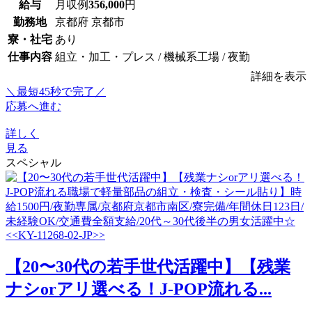
給与
月収例
356,000
円
勤務地
京都府 京都市
寮・社宅
あり
仕事内容
組立・加工・プレス / 機械系工場 / 夜勤
詳細を表示
＼最短45秒で完了／
応募へ進む
詳しく
見る
スペシャル
【20〜30代の若手世代活躍中】【残業
ナシorアリ選べる！J-POP流れる...