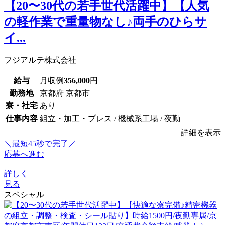
【20〜30代の若手世代活躍中】【人気
の軽作業で重量物なし♪両手のひらサ
イ...
フジアルテ株式会社
給与
月収例
356,000
円
勤務地
京都府 京都市
寮・社宅
あり
仕事内容
組立・加工・プレス / 機械系工場 / 夜勤
詳細を表示
＼最短45秒で完了／
応募へ進む
詳しく
見る
スペシャル