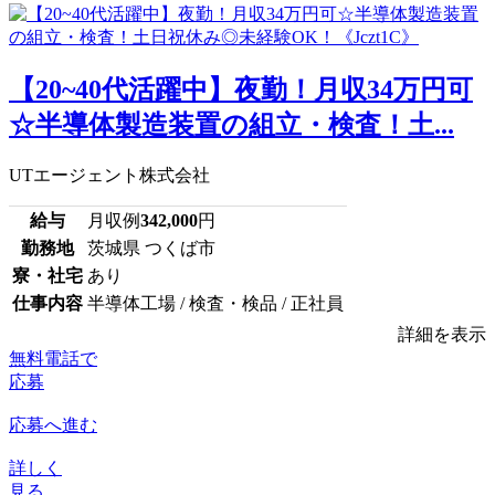
【20~40代活躍中】夜勤！月収34万円可
☆半導体製造装置の組立・検査！土...
UTエージェント株式会社
給与
月収例
342,000
円
勤務地
茨城県 つくば市
寮・社宅
あり
仕事内容
半導体工場 / 検査・検品 / 正社員
詳細を表示
無料電話で
応募
応募へ進む
詳しく
見る