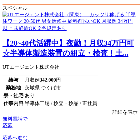
スペシャル
【20~40代活躍中】夜勤！月収34万円可
☆半導体製造装置の組立・検査！土...
UTエージェント株式会社
給与
月収例
342,000
円
勤務地
茨城県 つくば市
寮・社宅
あり
仕事内容
半導体工場 / 検査・検品 / 正社員
詳細を表示
無料電話で
応募
応募へ進む