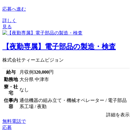
応募へ進む
詳しく
見る
【夜勤専属】電子部品の製造・検査
株式会社ティーエムビジョン
給与
月収例
320,000
円
勤務地
大分県 中津市
寮・社
なし
宅
仕事内
通信機器の組み立て・機械オペレーター / 電子部品
容
系工場 / 夜勤
詳細を表示
無料電話で
応募