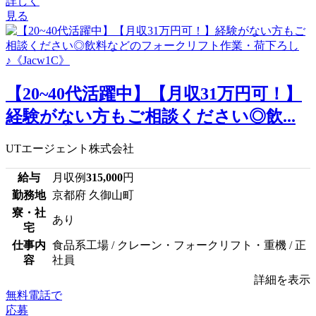
詳しく
見る
【20~40代活躍中】【月収31万円可！】
経験がない方もご相談ください◎飲...
UTエージェント株式会社
給与
月収例
315,000
円
勤務地
京都府 久御山町
寮・社
あり
宅
仕事内
食品系工場 / クレーン・フォークリフト・重機 / 正
容
社員
詳細を表示
無料電話で
応募