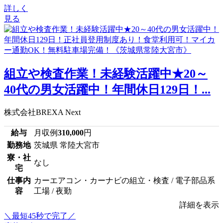
詳しく
見る
組立や検査作業！未経験活躍中★20～
40代の男女活躍中！年間休日129日！...
株式会社BREXA Next
給与
月収例
310,000
円
勤務地
茨城県 常陸大宮市
寮・社
なし
宅
仕事内
カーエアコン・カーナビの組立・検査 / 電子部品系
容
工場 / 夜勤
詳細を表示
＼最短45秒で完了／