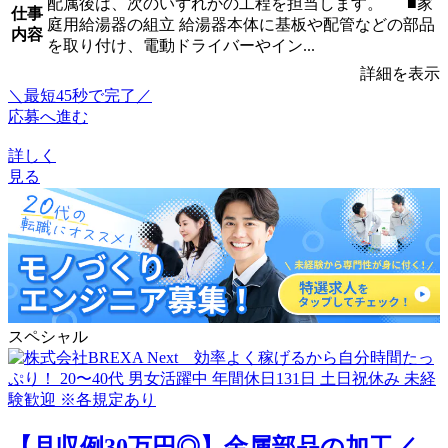
配属後は、次のいずれかの工程を担当します。 ■家
仕事
庭用給湯器の組立 給湯器本体に基板や配管などの部品
内容
を取り付け、電動ドライバーやイン...
詳細を表示
＼最短45秒で完了／
応募へ進む
詳しく
見る
スペシャル
【月収例30万円◎】金属部品の加工／