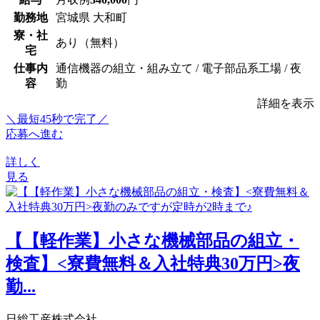
勤務地
宮城県 大和町
寮・社
あり（無料）
宅
仕事内
通信機器の組立・組み立て / 電子部品系工場 / 夜
容
勤
詳細を表示
＼最短45秒で完了／
応募へ進む
詳しく
見る
【【軽作業】小さな機械部品の組立・
検査】<寮費無料＆入社特典30万円>夜
勤...
日総工産株式会社