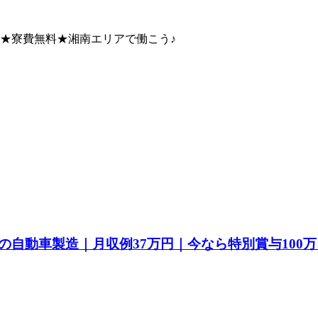
給★寮費無料★湘南エリアで働こう♪
自動車製造｜月収例37万円｜今なら特別賞与100