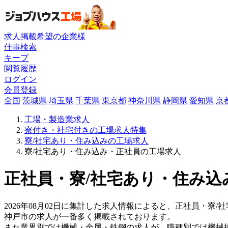
求人掲載希望の企業様
仕事検索
キープ
閲覧履歴
ログイン
会員登録
全国
茨城県
埼玉県
千葉県
東京都
神奈川県
静岡県
愛知県
京
工場・製造業求人
寮付き・社宅付きの工場求人特集
寮/社宅あり・住み込みの工場求人
寮/社宅あり・住み込み・正社員の工場求人
正社員・寮/社宅あり・住み込
2026年08月02日に集計した求人情報によると、正社員・寮/社
神戸市の求人が一番多く掲載されております。
また業界別では機械・金属・鉄鋼の求人が、職種別では機械