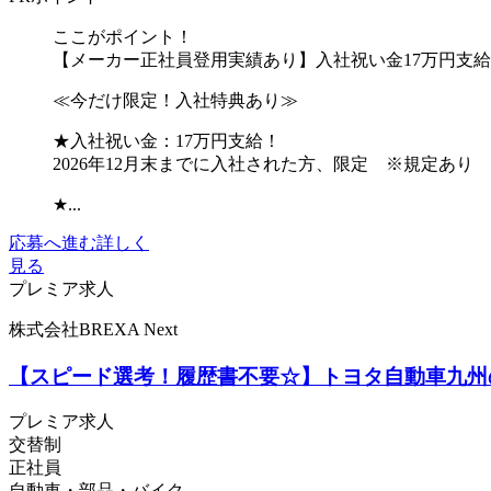
ここがポイント！
【メーカー正社員登用実績あり】入社祝い金17万円支
≪今だけ限定！入社特典あり≫
★入社祝い金：17万円支給！
2026年12月末までに入社された方、限定 ※規定あり
★...
応募へ進む
詳しく
見る
プレミア求人
株式会社BREXA Next
【スピード選考！履歴書不要☆】トヨタ自動車九州の
プレミア求人
交替制
正社員
自動車・部品・バイク