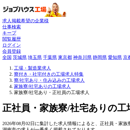
求人掲載希望の企業様
仕事検索
キープ
閲覧履歴
ログイン
会員登録
全国
茨城県
埼玉県
千葉県
東京都
神奈川県
静岡県
愛知県
京
工場・製造業求人
寮付き・社宅付きの工場求人特集
寮/社宅あり・住み込みの工場求人
家族寮/社宅ありの工場求人
家族寮/社宅あり・正社員の工場求人
正社員・家族寮/社宅ありの工
2026年08月02日に集計した求人情報によると、正社員・家族
湖南市の求人が一番多く掲載されております。