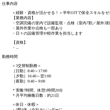
仕事内容
＜経験・資格が活かせる！＞半年OJTで保全スキルをゼ
【業務内容】
・空調完備の室内で設備監視・点検（室内7割／屋外3
・屋外作業や点検も一部あり
・日々の設備管理や軽作業を担当します
【資格】
・...
勤務時間
＜3交替制勤務＞
［日勤］8:40～17:00
［夕勤］16:40～翌1:00
［夜勤］0:40～9:00
＊実働7時間、休憩1時間20分
＊月平均稼働日数：約21日
＜休日・休暇＞
・3勤1休（会社カレンダーに...