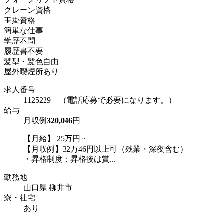
クレーン資格
玉掛資格
簡単な仕事
学歴不問
履歴書不要
髪型・髪色自由
屋外喫煙所あり
求人番号
1125229 （電話応募で必要になります。）
給与
月収例
320,046
円
【月給】 25万円 ~
【月収例】32万46円以上可（残業・深夜含む）
・昇格制度：昇格後は賞...
勤務地
山口県 柳井市
寮・社宅
あり