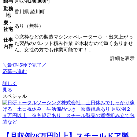
給与
月収例
240,000
円
勤務
香川県 綾川町
地
寮・
あり（無料）
社宅
◇窓枠などの製造マシンオペレーター◇ ・出来上がっ
仕事
た製品のパレット積み作業 ※木材なので重くありませ
内容
ん。女性の方でも作業可能です！ ...
詳細を表示
＼最短45秒で完了／
応募へ進む
詳しく
見る
スペシャル
【月収例26万円以上】スチールドア製