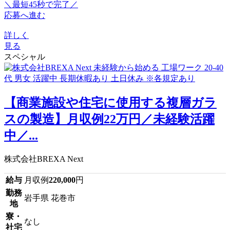
＼最短45秒で完了／
応募へ進む
詳しく
見る
スペシャル
【商業施設や住宅に使用する複層ガラ
スの製造】月収例22万円／未経験活躍
中／...
株式会社BREXA Next
給与
月収例
220,000
円
勤務
岩手県 花巻市
地
寮・
なし
社宅