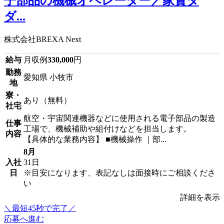
子部品の機械オペレーター／家賃タ
ダ...
株式会社BREXA Next
給与
月収例
330,000
円
勤務
愛知県 小牧市
地
寮・
あり（無料）
社宅
航空・宇宙関連機器などに使用される電子部品の製造
仕事
工場で、機械補助や組付けなどを担当します。
内容
【具体的な業務内容】 ■機械操作 ｜部...
8月
入社
31日
日
※目安になります、表記なしは面接時にご相談くださ
い
詳細を表示
＼最短45秒で完了／
応募へ進む