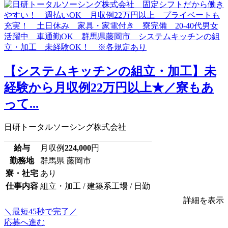
【システムキッチンの組立・加工】未
経験から月収例22万円以上★／寮もあ
って...
日研トータルソーシング株式会社
給与
月収例
224,000
円
勤務地
群馬県 藤岡市
寮・社宅
あり
仕事内容
組立・加工 / 建築系工場 / 日勤
詳細を表示
＼最短45秒で完了／
応募へ進む