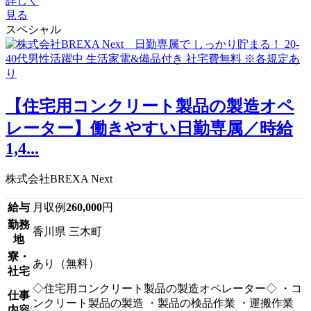
詳しく
見る
スペシャル
【住宅用コンクリート製品の製造オペ
レーター】働きやすい日勤専属／時給
1,4...
株式会社BREXA Next
給与
月収例
260,000
円
勤務
香川県 三木町
地
寮・
あり（無料）
社宅
◇住宅用コンクリート製品の製造オペレーター◇ ・コ
仕事
ンクリート製品の製造 ・製品の検品作業 ・運搬作業
内容