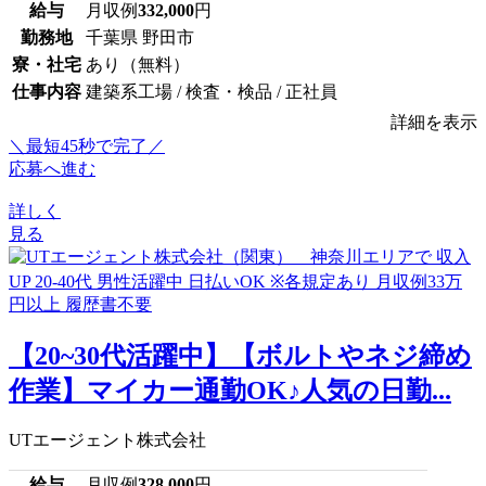
給与
月収例
332,000
円
勤務地
千葉県 野田市
寮・社宅
あり（無料）
仕事内容
建築系工場 / 検査・検品 / 正社員
詳細を表示
＼最短45秒で完了／
応募へ進む
詳しく
見る
【20~30代活躍中】【ボルトやネジ締め
作業】マイカー通勤OK♪人気の日勤...
UTエージェント株式会社
給与
月収例
328,000
円