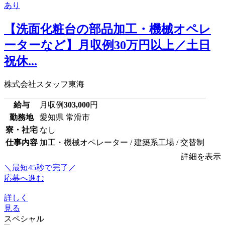
【洗面化粧台の部品加工・機械オペレ
ーターなど】月収例30万円以上／土日
祝休...
株式会社スタッフ東海
給与
月収例
303,000
円
勤務地
愛知県 常滑市
寮・社宅
なし
仕事内容
加工・機械オペレーター / 建築系工場 / 交替制
詳細を表示
＼最短45秒で完了／
応募へ進む
詳しく
見る
スペシャル