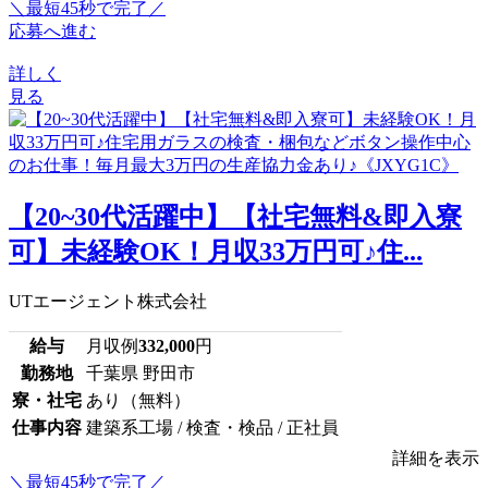
＼最短45秒で完了／
応募へ進む
詳しく
見る
【20~30代活躍中】【社宅無料&即入寮
可】未経験OK！月収33万円可♪住...
UTエージェント株式会社
給与
月収例
332,000
円
勤務地
千葉県 野田市
寮・社宅
あり（無料）
仕事内容
建築系工場 / 検査・検品 / 正社員
詳細を表示
＼最短45秒で完了／