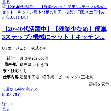
見る
【20~40代活躍中】【残業少なめ】簡単
3ステップ♪機械にセット！キッチン...
UTエージェント株式会社
給与
月収例
203,000
円
勤務地
福島県 いわき市
寮・社宅
なし
仕事内容
建築系工場 / 軽作業・ピッキング / 正社員
詳細を表示
＼最短45秒で完了／
応募へ進む
詳しく
見る