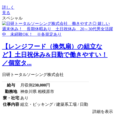
詳しく
見る
スペシャル
【レンジフード（換気扇）の組立な
ど】土日祝休み&日勤で働きやすい！
／個室タ...
日研トータルソーシング株式会社
給与
月収例
230,000
円
勤務地
神奈川県 相模原市
寮・社宅
あり
仕事内容
組立・ピッキング / 建築系工場 / 日勤
詳細を表示