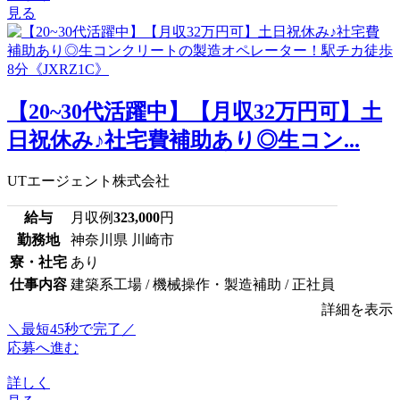
見る
【20~30代活躍中】【月収32万円可】土
日祝休み♪社宅費補助あり◎生コン...
UTエージェント株式会社
給与
月収例
323,000
円
勤務地
神奈川県 川崎市
寮・社宅
あり
仕事内容
建築系工場 / 機械操作・製造補助 / 正社員
詳細を表示
＼最短45秒で完了／
応募へ進む
詳しく