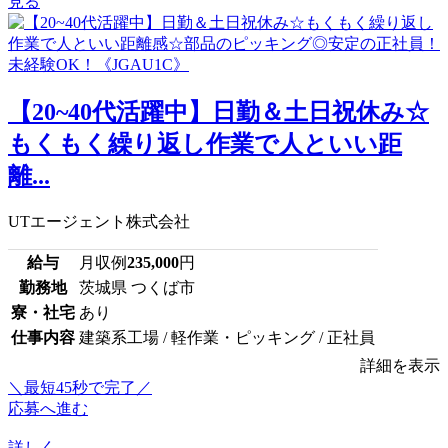
見る
【20~40代活躍中】日勤＆土日祝休み☆
もくもく繰り返し作業で人といい距
離...
UTエージェント株式会社
給与
月収例
235,000
円
勤務地
茨城県 つくば市
寮・社宅
あり
仕事内容
建築系工場 / 軽作業・ピッキング / 正社員
詳細を表示
＼最短45秒で完了／
応募へ進む
詳しく