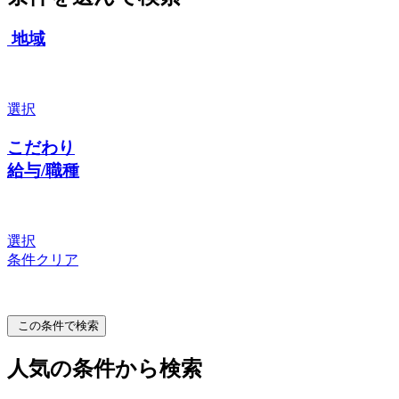
地域
選択
こだわり
給与/職種
選択
条件クリア
この条件で検索
人気の条件から検索