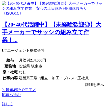
【20~40代活躍中】【未経験歓迎◎】大
手メーカーでサッシの組み立て作
業！...
UTエージェント株式会社
給与
月収例
214,000
円
勤務地
茨城県 坂東市
寮・社宅
なし
仕事内容
建築系工場 / 組立・加工・プレス / 正社員
詳細を表示
＼最短45秒で完了／
応募へ進む
詳しく