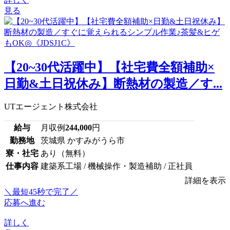
見る
【20~30代活躍中】【社宅費全額補助×
日勤&土日祝休み】断熱材の製造／す...
UTエージェント株式会社
給与
月収例
244,000
円
勤務地
茨城県 かすみがうら市
寮・社宅
あり（無料）
仕事内容
建築系工場 / 機械操作・製造補助 / 正社員
詳細を表示
＼最短45秒で完了／
応募へ進む
詳しく