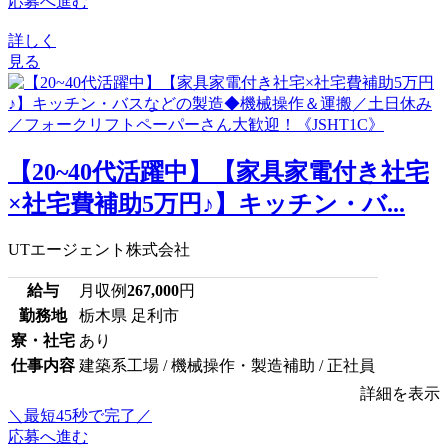
応募へ進む
詳しく
見る
【20~40代活躍中】【家具家電付き社宅
×社宅費補助5万円♪】キッチン・バ...
UTエージェント株式会社
給与
月収例
267,000
円
勤務地
栃木県 足利市
寮・社宅
あり
仕事内容
建築系工場 / 機械操作・製造補助 / 正社員
詳細を表示
＼最短45秒で完了／
応募へ進む