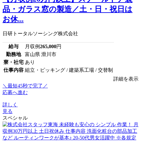
品・ガラス窓の製造／土・日・祝日は
お休...
日研トータルソーシング株式会社
給与
月収例
265,000
円
勤務地
富山県 滑川市
寮・社宅
あり
仕事内容
組立・ピッキング / 建築系工場 / 交替制
詳細を表示
＼最短45秒で完了／
応募へ進む
詳しく
見る
スペシャル