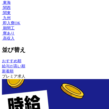
東海
関西
関東
九州
即入寮OK
期間工
寮あり
高収入
並び替え
おすすめ順
給与が高い順
新着順
プレミア求人