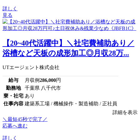
詳しく
見る
【20~40代活躍中】＼社宅費補助あり／
浴槽など天板の成形加工◎月収28万...
UTエージェント株式会社
給与
月収例
286,000
円
勤務地
千葉県 八千代市
寮・社宅
あり
仕事内容
建築系工場 / 機械操作・製造補助 / 正社員
詳細を表示
＼最短45秒で完了／
応募へ進む
詳しく