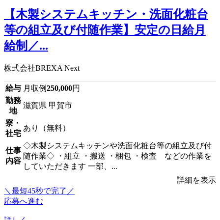
【木製システムキッチン・洗面化粧台
等の組立及び付随作業】安定の日給月
給制／...
株式会社BREXA Next
給与
月収例
250,000
円
勤務
滋賀県 甲賀市
地
寮・
あり（無料）
社宅
◇木製システムキッチンや洗面化粧台等の組立及び付
仕事
随作業◇ ・組立 ・搬送 ・梱包 ・検査 などの作業を
内容
していただきます 一部、...
詳細を表示
＼最短45秒で完了／
応募へ進む