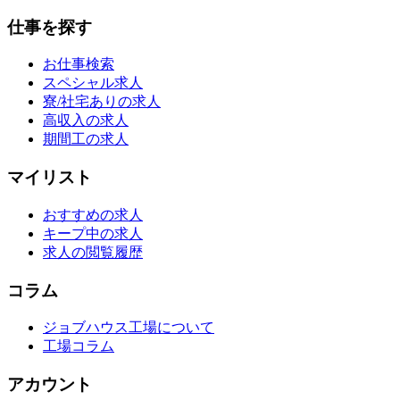
仕事を探す
お仕事検索
スペシャル求人
寮/社宅ありの求人
高収入の求人
期間工の求人
マイリスト
おすすめの求人
キープ中の求人
求人の閲覧履歴
コラム
ジョブハウス工場について
工場コラム
アカウント