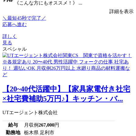
《こんな方にもオススメ！》 ...
詳細を表示
＼最短45秒で完了／
応募へ進む
詳しく
見る
スペシャル
【20~40代活躍中】【家具家電付き社宅
×社宅費補助5万円♪】キッチン・バ...
UTエージェント株式会社
給与
月収例
267,000
円
勤務地
栃木県 足利市