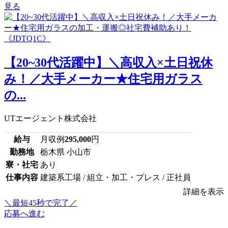
見る
【20~30代活躍中】＼高収入×土日祝休
み！／大手メーカー★住宅用ガラス
の...
UTエージェント株式会社
給与
月収例
295,000
円
勤務地
栃木県 小山市
寮・社宅
あり
仕事内容
建築系工場 / 組立・加工・プレス / 正社員
詳細を表示
＼最短45秒で完了／
応募へ進む