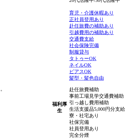
20代活躍中/30代活躍中
育児・介護休暇あり
正社員登用あり
赴任旅費の補助あり
引越費用の補助あり
交通費支給
社会保険完備
制服貸与
タトゥーOK
ネイルOK
ピアスOK
髪型・髪色自由
す。
赴任旅費補助
事前工場見学交通費補助
引っ越し費用補助
福利厚
生活支援品5,000円分支給
生
寮・社宅あり
社保完備
社員登用あり
完全分煙