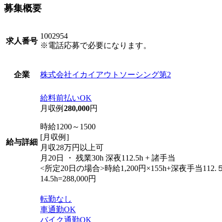
募集概要
1002954
求人番号
※電話応募で必要になります。
株式会社イカイアウトソーシング第2
企業
給料前払いOK
月収例
280,000
円
時給1200～1500
[月収例]
給与詳細
月収28万円以上可
月20日 ・ 残業30h 深夜112.5h + 諸手当
<所定20日の場合>時給1,200円×155h+深夜手当112
14.5h=288,000円
転勤なし
車通勤OK
バイク通勤OK