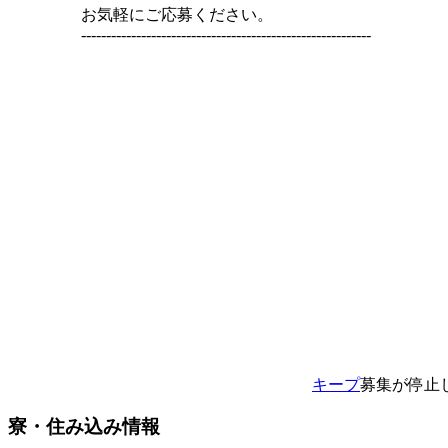
お気軽にご応募ください。
----------------------------------------------------------
キープ
募集が停止
寮・住み込み情報