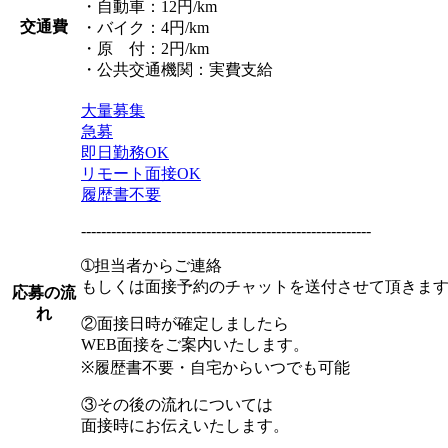
・自動車：12円/km
交通費
・バイク：4円/km
・原 付：2円/km
・公共交通機関：実費支給
大量募集
急募
即日勤務OK
リモート面接OK
履歴書不要
----------------------------------------------------------
➀担当者からご連絡
もしくは面接予約のチャットを送付させて頂きま
応募の流
れ
②面接日時が確定しましたら
WEB面接をご案内いたします。
※履歴書不要・自宅からいつでも可能
③その後の流れについては
面接時にお伝えいたします。