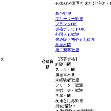
有休/GW/夏季/年末年始/産休
高卒歓迎
フリーター歓迎
ブランクOK
資格ナシでもOK
外国人も歓迎
未経験・初心者も歓迎
学歴不問
第二新卒歓迎
【応募資格】
ィス
必須資
経験不問
格
スキル不問
履歴書不要
未経験者歓迎
フリーター歓迎
主婦（夫）歓迎
学歴不問
友達と応募歓迎
男女活躍中