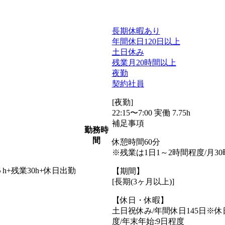
長期休暇あり
年間休日120日以上
土日休み
残業月20時間以上
夜勤
契約社員
[夜勤]
22:15〜7:00 実働 7.75h
補足事項
勤務時
間
休憩時間60分
※残業は1日1～2時間程度/月
.５h+残業30h+休日出勤
【期間】
[長期(3ヶ月以上)]
【休日・休暇】
土日祝休み/年間休日145日※休
度/年末年始:9日程度