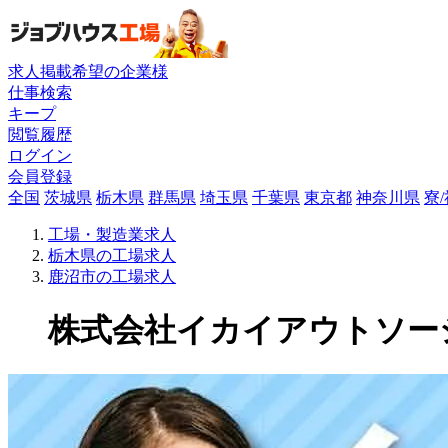
求人掲載希望の企業様
仕事検索
キープ
閲覧履歴
ログイン
会員登録
全国
茨城県
栃木県
群馬県
埼玉県
千葉県
東京都
神奈川県
寮
工場・製造業求人
栃木県の工場求人
鹿沼市の工場求人
株式会社イカイアウトソーシン