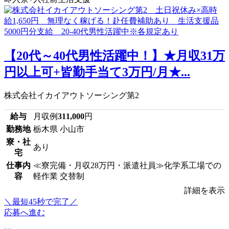
【20代～40代男性活躍中！】★月収31万
円以上可+皆勤手当て3万円/月★...
株式会社イカイアウトソーシング第2
給与
月収例
311,000
円
勤務地
栃木県 小山市
寮・社
あり
宅
仕事内
≪寮完備・月収28万円・派遣社員≫化学系工場での
容
軽作業 交替制
詳細を表示
＼最短45秒で完了／
応募へ進む