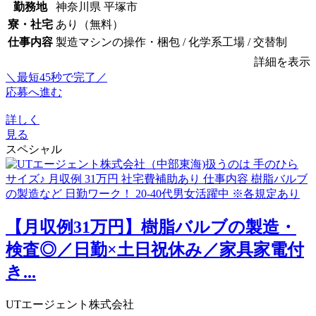
勤務地
神奈川県 平塚市
寮・社宅
あり（無料）
仕事内容
製造マシンの操作・梱包 / 化学系工場 / 交替制
詳細を表示
＼最短45秒で完了／
応募へ進む
詳しく
見る
スペシャル
【月収例31万円】樹脂バルブの製造・
検査◎／日勤×土日祝休み／家具家電付
き...
UTエージェント株式会社