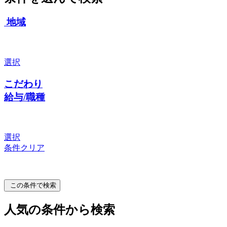
地域
選択
こだわり
給与/職種
選択
条件クリア
この条件で検索
人気の条件から検索