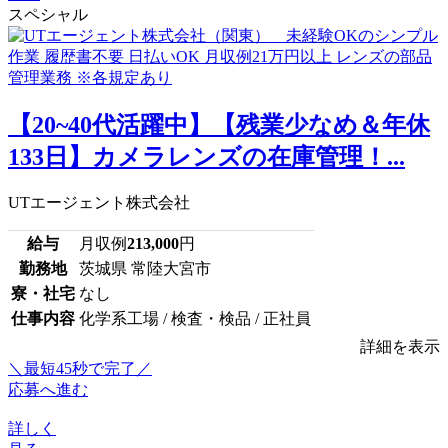
スペシャル
【20~40代活躍中】【残業少なめ＆年休
133日】カメラレンズの在庫管理！...
UTエージェント株式会社
給与
月収例
213,000
円
勤務地
茨城県 常陸大宮市
寮・社宅
なし
仕事内容
化学系工場 / 検査・検品 / 正社員
詳細を表示
＼最短45秒で完了／
応募へ進む
詳しく