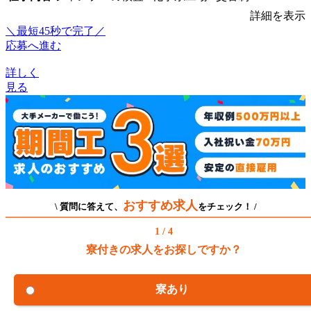
詳細を表示
＼最短45秒で完了／
応募へ進む
詳しく
見る
おすすめ求人
\ 質問に答えて、
をチェック！ /
1 / 4
寮付きの求人をお探しですか？
寮あり