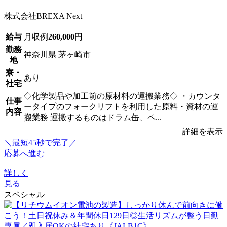
株式会社BREXA Next
給与
月収例
260,000
円
勤務
神奈川県 茅ヶ崎市
地
寮・
あり
社宅
◇化学製品や加工前の原材料の運搬業務◇ ・カウンタ
仕事
ータイプのフォークリフトを利用した原料・資材の運
内容
搬業務 運搬するものはドラム缶、ペ...
詳細を表示
＼最短45秒で完了／
応募へ進む
詳しく
見る
スペシャル