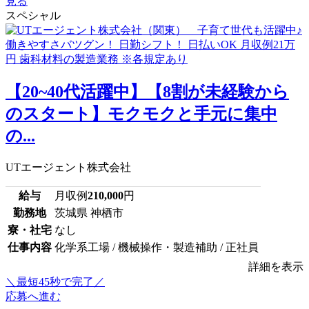
見る
スペシャル
【20~40代活躍中】【8割が未経験から
のスタート】モクモクと手元に集中
の...
UTエージェント株式会社
給与
月収例
210,000
円
勤務地
茨城県 神栖市
寮・社宅
なし
仕事内容
化学系工場 / 機械操作・製造補助 / 正社員
詳細を表示
＼最短45秒で完了／
応募へ進む