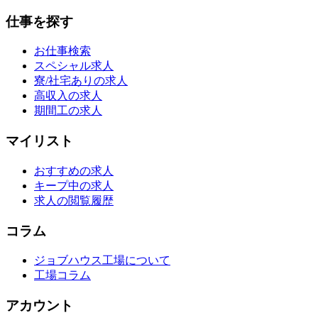
仕事を探す
お仕事検索
スペシャル求人
寮/社宅ありの求人
高収入の求人
期間工の求人
マイリスト
おすすめの求人
キープ中の求人
求人の閲覧履歴
コラム
ジョブハウス工場について
工場コラム
アカウント