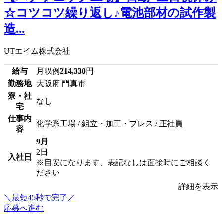
☆コツコツ繰り返し♪電池部材の試作製
造...
UTエイム株式会社
給与
月収例
214,330
円
勤務地
大阪府 門真市
寮・社
なし
宅
仕事内
化学系工場 / 組立・加工・プレス / 正社員
容
9月
2日
入社日
※目安になります、表記なしは面接時にご相談く
ださい
詳細を表示
＼最短45秒で完了／
応募へ進む