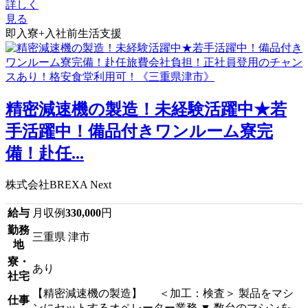
詳しく
見る
即入寮+入社前生活支援
精密減速機の製造！未経験活躍中★若
手活躍中！備品付きワンルーム寮完
備！赴任...
株式会社BREXA Next
給与
月収例
330,000
円
勤務
三重県 津市
地
寮・
あり
社宅
【精密減速機の製造】 ＜加工：検査＞ 製品をマシ
仕事
ンにセットするオペレーター業務 ▼ 数台のマシンを