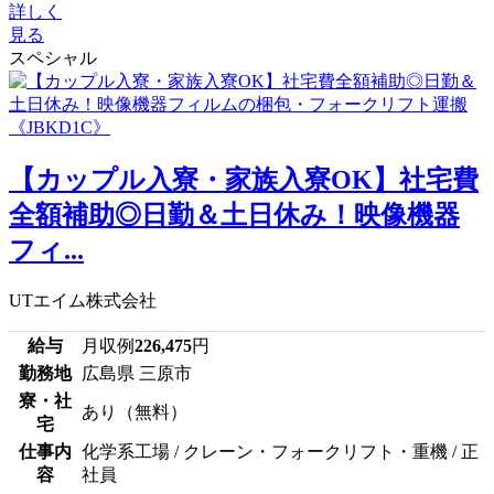
詳しく
見る
スペシャル
【カップル入寮・家族入寮OK】社宅費
全額補助◎日勤＆土日休み！映像機器
フィ...
UTエイム株式会社
給与
月収例
226,475
円
勤務地
広島県 三原市
寮・社
あり（無料）
宅
仕事内
化学系工場 / クレーン・フォークリフト・重機 / 正
容
社員