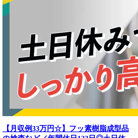
【月収例33万円☆】フッ素樹脂成型品