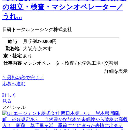
の組立・検査・マシンオペレーター／
うれ...
日研トータルソーシング株式会社
給与
月収例
270,000
円
勤務地
大阪府 茨木市
寮・社宅
あり
仕事内容
マシンオペレータ・検査 / 化学系工場 / 交替制
詳細を表示
＼最短45秒で完了／
応募へ進む
詳しく
見る
スペシャル