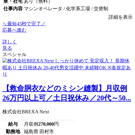
寮・社宅
あり（無料）
仕事内容
マシンオペレータ / 化学系工場 / 交替制
詳細を表示
＼最短45秒で完了／
応募へ進む
詳しく
見る
スペシャル
【救命胴衣などのミシン縫製】月収例
26万円以上可／土日祝休み／20代～50...
株式会社BREXA Next
給与
月収例
270,000
円
勤務地
福島県 田村市