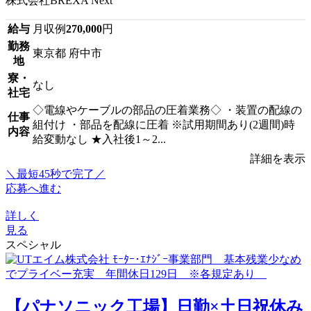
株式会社BREXA Next
給与
月収例
270,000
円
勤務
東京都 府中市
地
寮・
なし
社宅
◇電線やケーブルの部品の圧着業務◇ ・装置の配線の
仕事
組付け ・部品を配線に圧着 ※試用期間あり(2週間)時
内容
給変動なし ★入社後1～2...
詳細を表示
＼最短45秒で完了／
応募へ進む
詳しく
見る
スペシャル
【パナソニック工場】日勤×土日祝休み