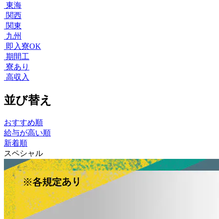
東海
関西
関東
九州
即入寮OK
期間工
寮あり
高収入
並び替え
おすすめ順
給与が高い順
新着順
スペシャル