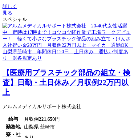
詳しく
見る
スペシャル
【医療用プラスチック部品の組立・検
査】日勤・土日休み／月収例22万円以
上
アルムメディカルサポート株式会社
給与
月収例
221,650
円
勤務地
山梨県 韮崎市
寮・社
あり