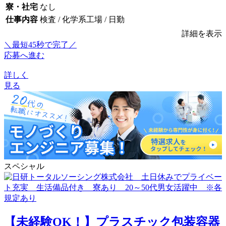
寮・社宅
なし
仕事内容
検査 / 化学系工場 / 日勤
詳細を表示
＼最短45秒で完了／
応募へ進む
詳しく
見る
スペシャル
【未経験OK！】プラスチック包装容器