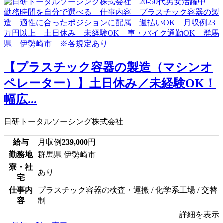
【プラスチック容器の製造（マシンオ
ペレーター）】土日休み／未経験OK！
幅広...
日研トータルソーシング株式会社
給与
月収例
239,000
円
勤務地
群馬県 伊勢崎市
寮・社
あり
宅
仕事内
プラスチック容器の検査・運搬 / 化学系工場 / 交替
容
制
詳細を表示