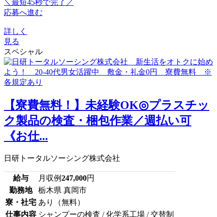
＼最短45秒で完了／
応募へ進む
詳しく
見る
スペシャル
【寮費無料！】未経験OK◎プラスチッ
ク製品の検査・梱包作業／週払い可
《お仕...
日研トータルソーシング株式会社
給与
月収例
247,000
円
勤務地
栃木県 真岡市
寮・社宅
あり（無料）
仕事内容
シャンプーの検査 / 化学系工場 / 交替制