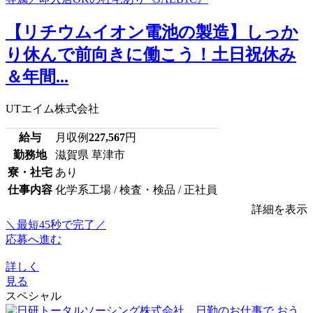
【リチウムイオン電池の製造】しっか
り休んで前向きに働こう！土日祝休み
＆年間...
UTエイム株式会社
給与
月収例
227,567
円
勤務地
滋賀県 草津市
寮・社宅
あり
仕事内容
化学系工場 / 検査・検品 / 正社員
詳細を表示
＼最短45秒で完了／
応募へ進む
詳しく
見る
スペシャル