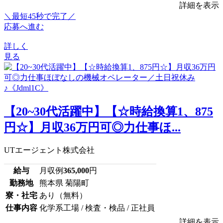
詳細を表示
＼最短45秒で完了／
応募へ進む
詳しく
見る
【20~30代活躍中】【☆時給換算1、875
円☆】月収36万円可◎力仕事ほ...
UTエージェント株式会社
給与
月収例
365,000
円
勤務地
熊本県 菊陽町
寮・社宅
あり（無料）
仕事内容
化学系工場 / 検査・検品 / 正社員
詳細を表示