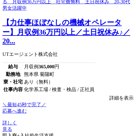
【力仕事ほぼなしの機械オペレータ
ー】月収例36万円以上／土日祝休み♪／
20...
UTエージェント株式会社
給与
月収例
365,000
円
勤務地
熊本県 菊陽町
寮・社宅
あり（無料）
仕事内容
化学系工場 / 検査・検品 / 正社員
詳細を表示
＼最短45秒で完了／
応募へ進む
詳しく
見る
即入寮+入社前生活支援