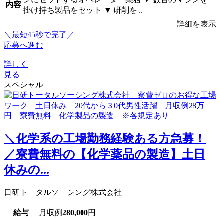
内容
掛け持ち製品をセット ▼ 研削を...
詳細を表示
＼最短45秒で完了／
応募へ進む
詳しく
見る
スペシャル
＼化学系の工場勤務経験ある方急募！
／寮費無料の【化学薬品の製造】土日
休みの...
日研トータルソーシング株式会社
給与
月収例
280,000
円