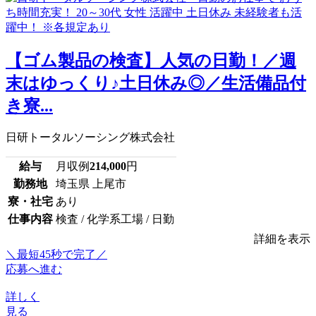
【ゴム製品の検査】人気の日勤！／週
末はゆっくり♪土日休み◎／生活備品付
き寮...
日研トータルソーシング株式会社
給与
月収例
214,000
円
勤務地
埼玉県 上尾市
寮・社宅
あり
仕事内容
検査 / 化学系工場 / 日勤
詳細を表示
＼最短45秒で完了／
応募へ進む
詳しく
見る