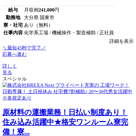
給与
月収例
241,000
円
勤務地
大分県 国東市
寮・社宅
あり（無料）
仕事内容
化学系工場 / 機械操作・製造補助 / 正社員
詳細を表示
＼最短45秒で完了／
応募へ進む
詳しく
見る
スペシャル
原材料の運搬業務！日払い制度あり！
住み込み活躍中★格安ワンルーム寮完
備！寮...