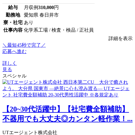
給与
月収例
310,000
円
勤務地
愛知県 春日井市
寮・社宅
あり
仕事内容
化学系工場 / 検査・検品 / 正社員
詳細を表示
＼最短45秒で完了／
応募へ進む
詳しく
見る
スペシャル
【20~30代活躍中】【社宅費全額補助】
不器用でも大丈夫◎カンタン軽作業！...
UTエージェント株式会社