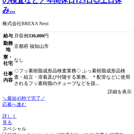
の検査など／年間休日123日◎土日休
み...
株式会社BREXA Next
給与
月収例
330,000
円
勤務
京都府 福知山市
地
寮・
なし
社宅
◇フッ素樹脂成形品検査業務◇ ふっ素樹脂成形品検
仕事
査・組立・溶着及び付随する業務。 ＊配管などに使用
内容
されるフッ素樹脂のチューブなどを扱...
詳細を表示
＼最短45秒で完了／
応募へ進む
詳しく
見る
スペシャル