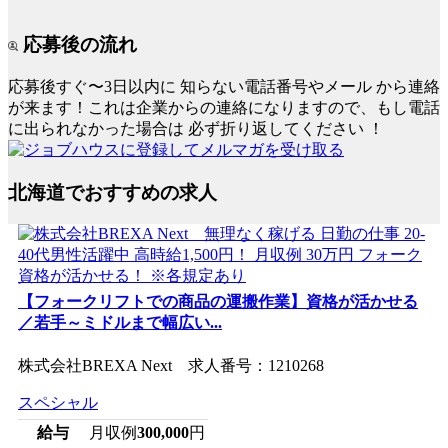
応募後の流れ
応募後すぐ〜3日以内に
知らない電話番号やメール
から連絡
が来ます！これは企業からの連絡になりますので、もし電話
に出られなかった場合は
必ず折り返してください
！
北海道でおすすめの求人
【フォークリフトでの商品の運搬作業】資格が活かせる
／若手～ミドルまで幅広い...
株式会社BREXA Next 求人番号：1210268
スペシャル
給与
月収例
300,000
円