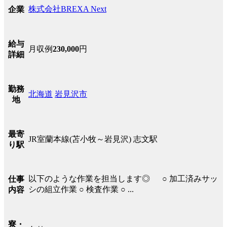
株式会社BREXA Next
企業
給与
月収例
230,000
円
詳細
勤務
北海道
岩見沢市
地
最寄
JR室蘭本線(苫小牧～岩見沢) 志文駅
り駅
以下のような作業を担当します◎ ○ 加工済みサッ
仕事
シの組立作業 ○ 検査作業 ○ ...
内容
寮・