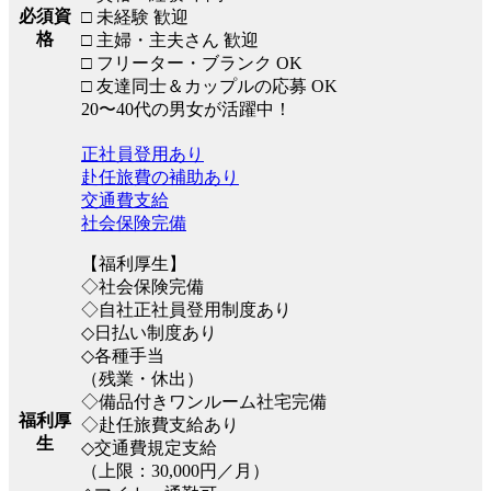
必須資
□ 未経験 歓迎
格
□ 主婦・主夫さん 歓迎
□ フリーター・ブランク OK
□ 友達同士＆カップルの応募 OK
20〜40代の男女が活躍中！
正社員登用あり
赴任旅費の補助あり
交通費支給
社会保険完備
【福利厚生】
◇社会保険完備
◇自社正社員登用制度あり
◇日払い制度あり
◇各種手当
（残業・休出）
◇備品付きワンルーム社宅完備
福利厚
◇赴任旅費支給あり
生
◇交通費規定支給
（上限：30,000円／月）