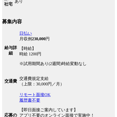
あり
社宅
募集内容
日払い
月収例
230,000
円
給与詳
【時給】
細
時給 1200円
※試用期間あり(2週間)時給変動なし
交通費規定支給
交通費
（上限：30,000円／月）
リモート面接OK
履歴書不要
【即日面接ご案内しています】
応募の
アプリ不要のオンライン面接で実施中！