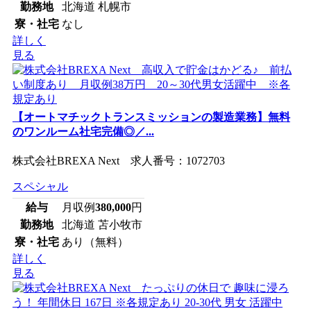
勤務地
北海道 札幌市
寮・社宅
なし
詳しく
見る
【オートマチックトランスミッションの製造業務】無料
のワンルーム社宅完備◎／...
株式会社BREXA Next 求人番号：1072703
スペシャル
給与
月収例
380,000
円
勤務地
北海道 苫小牧市
寮・社宅
あり（無料）
詳しく
見る