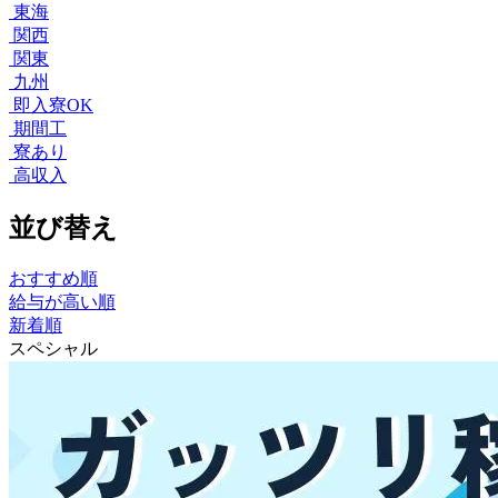
東海
関西
関東
九州
即入寮OK
期間工
寮あり
高収入
並び替え
おすすめ順
給与が高い順
新着順
スペシャル