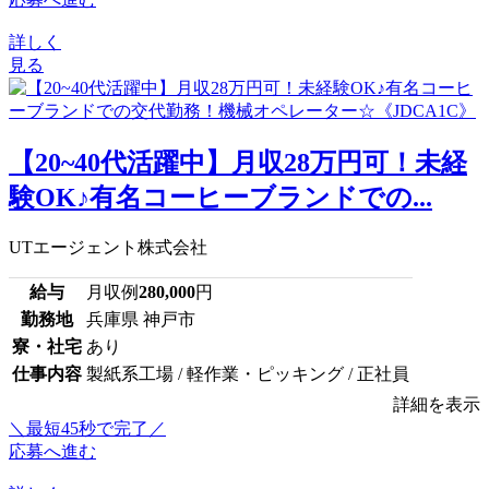
詳しく
見る
【20~40代活躍中】月収28万円可！未経
験OK♪有名コーヒーブランドでの...
UTエージェント株式会社
給与
月収例
280,000
円
勤務地
兵庫県 神戸市
寮・社宅
あり
仕事内容
製紙系工場 / 軽作業・ピッキング / 正社員
詳細を表示
＼最短45秒で完了／
応募へ進む