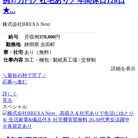
例37万円／社宅あり／年間休日128日
★...
株式会社BREXA Next
給与
月収例
370,000
円
勤務地
静岡県 吉田町
寮・社宅
あり（無料）
仕事内容
加工・梱包 / 製紙系工場 / 交替制
詳細を表示
＼最短45秒で完了／
応募へ進む
詳しく
見る
スペシャル