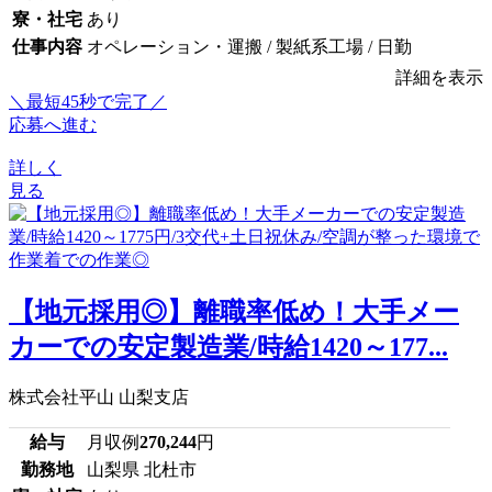
寮・社宅
あり
仕事内容
オペレーション・運搬 / 製紙系工場 / 日勤
詳細を表示
＼最短45秒で完了／
応募へ進む
詳しく
見る
【地元採用◎】離職率低め！大手メー
カーでの安定製造業/時給1420～177...
株式会社平山 山梨支店
給与
月収例
270,244
円
勤務地
山梨県 北杜市