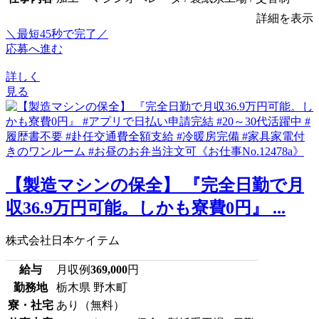
詳細を表示
＼最短45秒で完了／
応募へ進む
詳しく
見る
【製造マシンの保全】 『完全日勤で月
収36.9万円可能。しかも寮費0円』 ...
株式会社日本ケイテム
給与
月収例
369,000
円
勤務地
栃木県 野木町
寮・社宅
あり（無料）