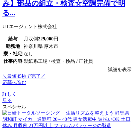
み】部品の組立・検査☆空調完備で明
る...
UTエージェント株式会社
給与
月収例
229,000
円
勤務地
神奈川県 厚木市
寮・社宅
なし
仕事内容
製紙系工場 / 検査・検品 / 正社員
詳細を表示
＼最短45秒で完了／
応募へ進む
詳しく
見る
スペシャル