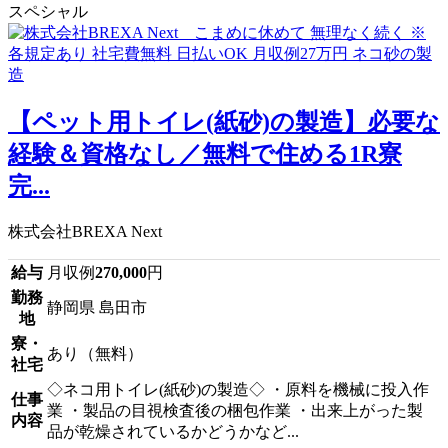
スペシャル
【ペット用トイレ(紙砂)の製造】必要な
経験＆資格なし／無料で住める1R寮
完...
株式会社BREXA Next
給与
月収例
270,000
円
勤務
静岡県 島田市
地
寮・
あり（無料）
社宅
◇ネコ用トイレ(紙砂)の製造◇ ・原料を機械に投入作
仕事
業 ・製品の目視検査後の梱包作業 ・出来上がった製
内容
品が乾燥されているかどうかなど...