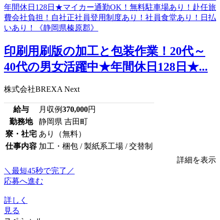
印刷用刷版の加工と包装作業！20代～
40代の男女活躍中★年間休日128日★...
株式会社BREXA Next
給与
月収例
370,000
円
勤務地
静岡県 吉田町
寮・社宅
あり（無料）
仕事内容
加工・梱包 / 製紙系工場 / 交替制
詳細を表示
＼最短45秒で完了／
応募へ進む
詳しく
見る