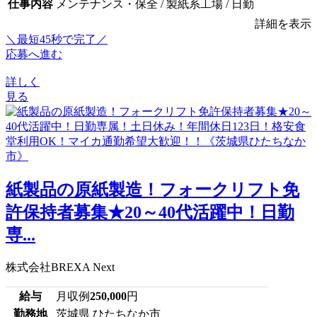
仕事内容
メンテナンス・保全 / 製紙系工場 / 日勤
詳細を表示
＼最短45秒で完了／
応募へ進む
詳しく
見る
紙製品の原紙製造！フォークリフト免
許保持者募集★20～40代活躍中！日勤
専...
株式会社BREXA Next
給与
月収例
250,000
円
勤務地
茨城県 ひたちなか市