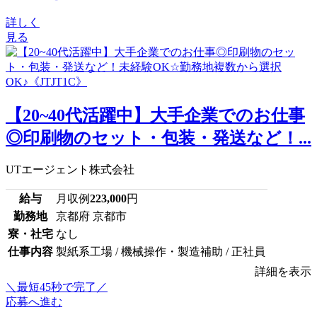
詳しく
見る
【20~40代活躍中】大手企業でのお仕事
◎印刷物のセット・包装・発送など！...
UTエージェント株式会社
給与
月収例
223,000
円
勤務地
京都府 京都市
寮・社宅
なし
仕事内容
製紙系工場 / 機械操作・製造補助 / 正社員
詳細を表示
＼最短45秒で完了／
応募へ進む