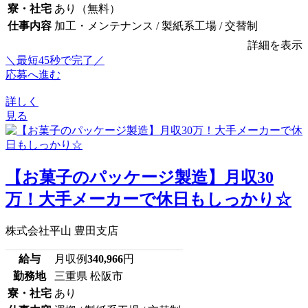
寮・社宅
あり（無料）
仕事内容
加工・メンテナンス / 製紙系工場 / 交替制
詳細を表示
＼最短45秒で完了／
応募へ進む
詳しく
見る
【お菓子のパッケージ製造】月収30
万！大手メーカーで休日もしっかり☆
株式会社平山 豊田支店
給与
月収例
340,966
円
勤務地
三重県 松阪市
寮・社宅
あり