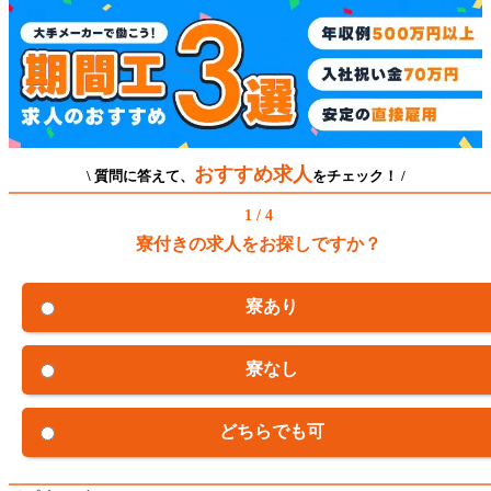
おすすめ求人
\ 質問に答えて、
をチェック！ /
1 / 4
寮付きの求人をお探しですか？
寮あり
寮なし
どちらでも可