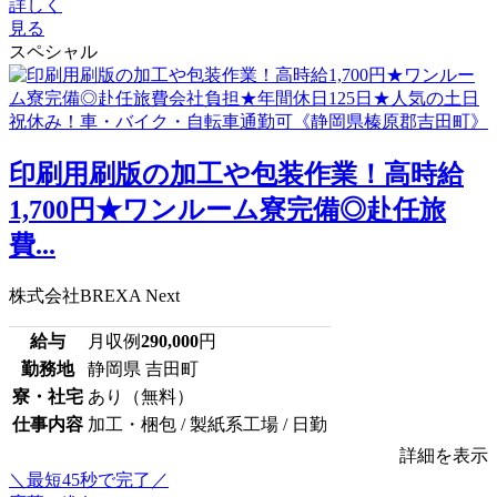
詳しく
見る
スペシャル
印刷用刷版の加工や包装作業！高時給
1,700円★ワンルーム寮完備◎赴任旅
費...
株式会社BREXA Next
給与
月収例
290,000
円
勤務地
静岡県 吉田町
寮・社宅
あり（無料）
仕事内容
加工・梱包 / 製紙系工場 / 日勤
詳細を表示
＼最短45秒で完了／