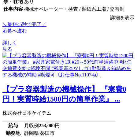
寮・社宅
あり
仕事内容
機械オペレーター・検査 / 製紙系工場 / 交替制
詳細を表示
＼最短45秒で完了／
応募へ進む
詳しく
見る
【プラ容器製造の機械操作】 『寮費0
円！実質時給1500円の簡単作業』 ...
株式会社日本ケイテム
給与
月収例
253,000
円
勤務地
静岡県 磐田市