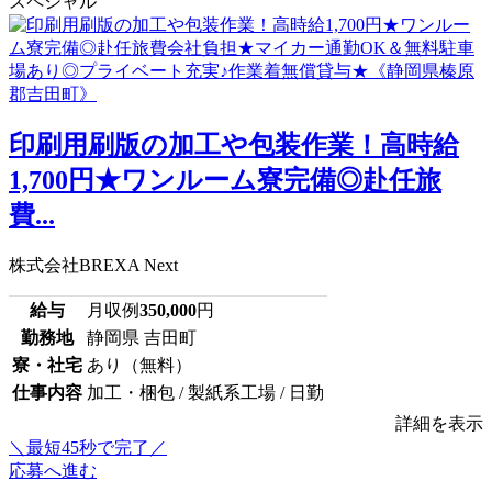
スペシャル
印刷用刷版の加工や包装作業！高時給
1,700円★ワンルーム寮完備◎赴任旅
費...
株式会社BREXA Next
給与
月収例
350,000
円
勤務地
静岡県 吉田町
寮・社宅
あり（無料）
仕事内容
加工・梱包 / 製紙系工場 / 日勤
詳細を表示
＼最短45秒で完了／
応募へ進む