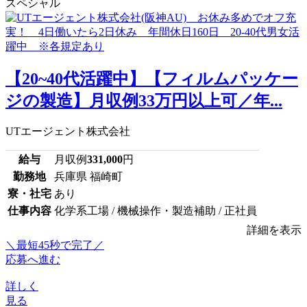
スペシャル
【20~40代活躍中】【フィルムパッケー
ジの製造】月収例33万円以上可／年...
UTエージェント株式会社
給与
月収例
331,000
円
勤務地
兵庫県 福崎町
寮・社宅
あり
仕事内容
化学系工場 / 機械操作・製造補助 / 正社員
詳細を表示
＼最短45秒で完了／
応募へ進む
詳しく
見る