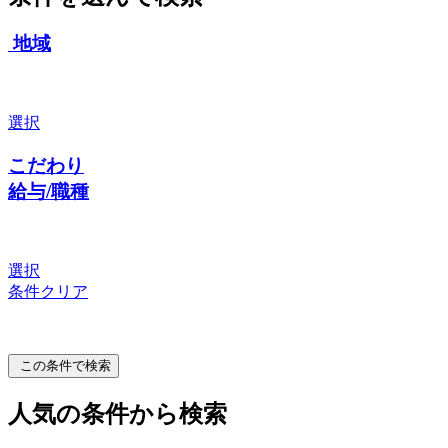
地域
選択
こだわり
給与/職種
選択
条件クリア
この条件で検索
人気の条件から検索