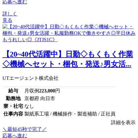
応募へ進む
詳しく
見る
【20~40代活躍中】日勤◇もくもく作業
◇機械へセット・梱包・発送♪男女活...
UTエージェント株式会社
給与
月収例
223,000
円
勤務地
京都府 向日市
寮・社宅
なし
仕事内容
製紙系工場 / 機械操作・製造補助 / 正社員
詳細を表示
＼最短45秒で完了／
応募へ進む