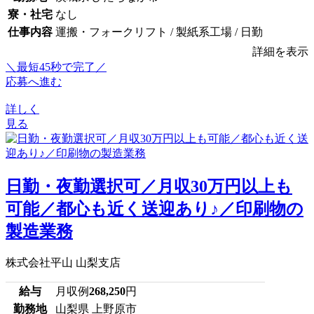
寮・社宅
なし
仕事内容
運搬・フォークリフト / 製紙系工場 / 日勤
詳細を表示
＼最短45秒で完了／
応募へ進む
詳しく
見る
日勤・夜勤選択可／月収30万円以上も
可能／都心も近く送迎あり♪／印刷物の
製造業務
株式会社平山 山梨支店
給与
月収例
268,250
円
勤務地
山梨県 上野原市