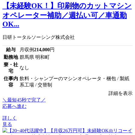
【未経験OK！】印刷物のカットマシン
オペレーター補助／週払い可／車通勤
OK...
日研トータルソーシング株式会社
給与
月収例
214,000
円
勤務地
群馬県 明和町
寮・社
なし
宅
仕事内
飲料・シャンプーのマシンオペレータ・梱包 / 製紙
容
系工場 / 交替制
詳細を表示
＼最短45秒で完了／
応募へ進む
詳しく
見る