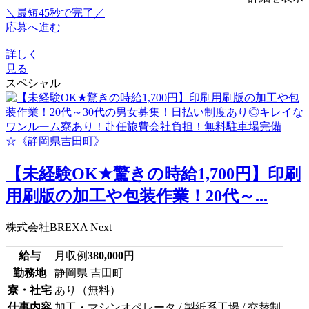
＼最短45秒で完了／
応募へ進む
詳しく
見る
スペシャル
【未経験OK★驚きの時給1,700円】印刷
用刷版の加工や包装作業！20代～...
株式会社BREXA Next
給与
月収例
380,000
円
勤務地
静岡県 吉田町
寮・社宅
あり（無料）
仕事内容
加工・マシンオペレータ / 製紙系工場 / 交替制