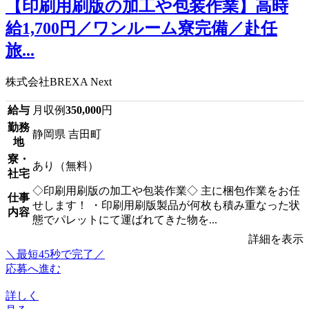
【印刷用刷版の加工や包装作業】高時
給1,700円／ワンルーム寮完備／赴任
旅...
株式会社BREXA Next
給与
月収例
350,000
円
勤務
静岡県 吉田町
地
寮・
あり（無料）
社宅
◇印刷用刷版の加工や包装作業◇ 主に梱包作業をお任
仕事
せします！ ・印刷用刷版製品が何枚も積み重なった状
内容
態でパレットにて運ばれてきた物を...
詳細を表示
＼最短45秒で完了／
応募へ進む
詳しく