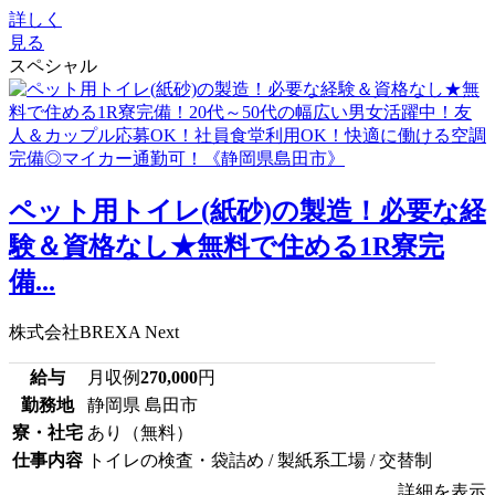
詳しく
見る
スペシャル
ペット用トイレ(紙砂)の製造！必要な経
験＆資格なし★無料で住める1R寮完
備...
株式会社BREXA Next
給与
月収例
270,000
円
勤務地
静岡県 島田市
寮・社宅
あり（無料）
仕事内容
トイレの検査・袋詰め / 製紙系工場 / 交替制
詳細を表示