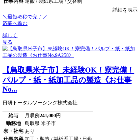
仕事内容
運搬 / 製紙系工場 / 交替制
詳細を表示
＼最短45秒で完了／
応募へ進む
詳しく
見る
【鳥取県米子市】未経験OK！寮完備！
パルプ・紙・紙加工品の製造《お仕事
No...
日研トータルソーシング株式会社
給与
月収例
241,000
円
勤務地
鳥取県 米子市
寮・社宅
あり
仕事内容
加工・製造 / 製紙系工場 / 日勤