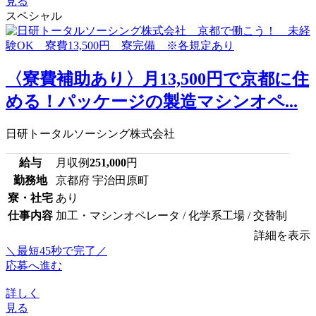
見る
スペシャル
〈寮費補助あり〉月13,500円で京都に住
める！パッケージの製造マシンオペ...
日研トータルソーシング株式会社
給与
月収例
251,000
円
勤務地
京都府 宇治田原町
寮・社宅
あり
仕事内容
加工・マシンオペレータ / 化学系工場 / 交替制
詳細を表示
＼最短45秒で完了／
応募へ進む
詳しく
見る