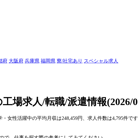
都府
大阪府
兵庫県
福岡県
寮/社宅あり
スペシャル求人
工場求人/転職/派遣情報
(2026/
学・女性活躍中の平均月収は248,459円、求人件数は4,795件
。
すので、仕事を探す際の参考にしてみてください。