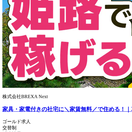
株式会社BREXA Next
家具・家電付きの社宅に＼家賃無料／で住める！｜車
ゴールド求人
交替制