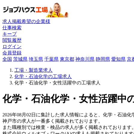
求人掲載希望の企業様
仕事検索
キープ
閲覧履歴
ログイン
会員登録
全国
茨城県
埼玉県
千葉県
東京都
神奈川県
静岡県
愛知県
京
工場・製造業求人
化学・石油化学の工場求人
化学・石油化学・女性活躍中の工場求人
化学・石油化学・女性活躍中の
2026年08月02日に集計した求人情報によると、化学・石油化
神戸市の求人が一番多く掲載されております。
また職種別では検査・検品の求人が多く掲載されております
株式会社ウィルオブ・ワーク(A)の求人も掲載されておりま