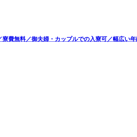
／寮費無料／御夫婦・カップルでの入寮可／幅広い年齢