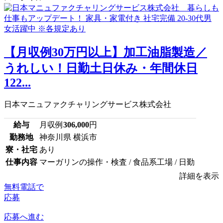
【月収例30万円以上】加工油脂製造／
うれしい！日勤土日休み・年間休日
122...
日本マニュファクチャリングサービス株式会社
給与
月収例
306,000
円
勤務地
神奈川県 横浜市
寮・社宅
あり
仕事内容
マーガリンの操作・検査 / 食品系工場 / 日勤
詳細を表示
無料電話で
応募
応募へ進む