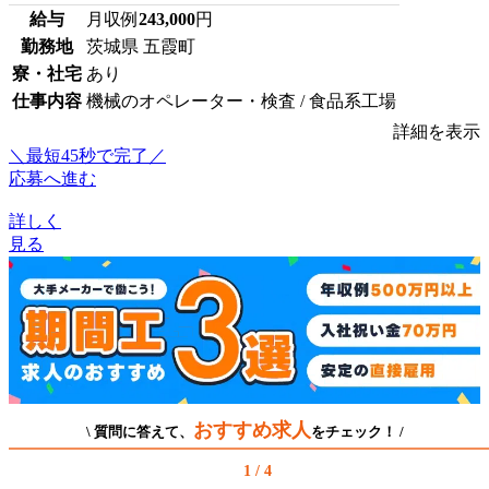
給与
月収例
243,000
円
勤務地
茨城県 五霞町
寮・社宅
あり
仕事内容
機械のオペレーター・検査 / 食品系工場
詳細を表示
＼最短45秒で完了／
応募へ進む
詳しく
見る
おすすめ求人
\ 質問に答えて、
をチェック！ /
1 / 4