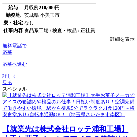
給与
月収例
210,000
円
勤務地
茨城県 小美玉市
寮・社宅
なし
仕事内容
食品系工場 / 検査・検品 / 正社員
詳細を表示
無料電話で
応募
応募へ進む
詳しく
見る
スペシャル
【就業先は株式会社ロッテ浦和工場】