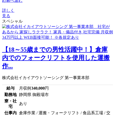
応募へ進む
詳しく
見る
スペシャル
【18～55歳までの男性活躍中！】倉庫
内でのフォークリフトを使用した運搬
作...
株式会社イカイアウトソーシング 第一事業本部
給与
月収例
340,000
円
勤務地
静岡県 御殿場市
寮・社
あり
宅
仕事内
倉庫作業 / 運搬・フォークリフト / 食品系工場 / 交