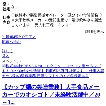
寮・
なし
社宅
◇飲料水の製造機械オペレーター及びその付随業務◇
仕事
※大手飲料メーカーの受託生産で、清涼飲料水を製造
内容
しています ・受入れ工程 ※フォー...
詳細を表示
＼最短45秒で完了／
応募へ進む
詳しく
見る
スペシャル
【カップ麺の製造業務】大手食品メー
カーでのオシゴト／未経験活躍中／20
～3...