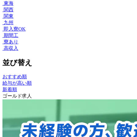
東海
関西
関東
九州
即入寮OK
期間工
寮あり
高収入
並び替え
おすすめ順
給与が高い順
新着順
ゴールド求人