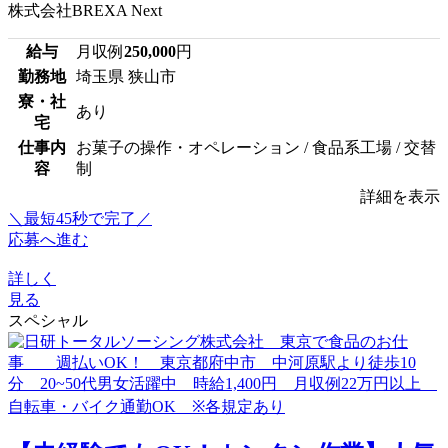
株式会社BREXA Next
給与
月収例
250,000
円
勤務地
埼玉県 狭山市
寮・社
あり
宅
仕事内
お菓子の操作・オペレーション / 食品系工場 / 交替
容
制
詳細を表示
＼最短45秒で完了／
応募へ進む
詳しく
見る
スペシャル