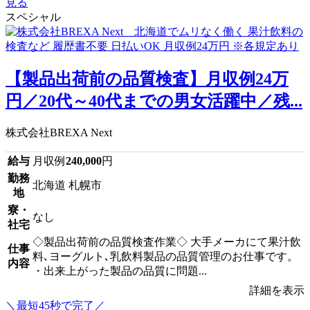
見る
スペシャル
【製品出荷前の品質検査】月収例24万
円／20代～40代までの男女活躍中／残...
株式会社BREXA Next
給与
月収例
240,000
円
勤務
北海道 札幌市
地
寮・
なし
社宅
◇製品出荷前の品質検査作業◇ 大手メーカにて果汁飲
仕事
料､ヨーグルト､乳飲料製品の品質管理のお仕事です。
内容
・出来上がった製品の品質に問題...
詳細を表示
＼最短45秒で完了／