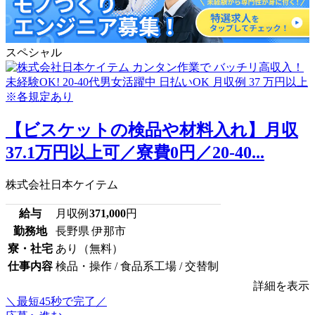
スペシャル
【ビスケットの検品や材料入れ】月収
37.1万円以上可／寮費0円／20-40...
株式会社日本ケイテム
給与
月収例
371,000
円
勤務地
長野県 伊那市
寮・社宅
あり（無料）
仕事内容
検品・操作 / 食品系工場 / 交替制
詳細を表示
＼最短45秒で完了／