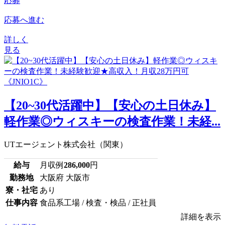
応募
応募へ進む
詳しく
見る
【20~30代活躍中】【安心の土日休み】
軽作業◎ウィスキーの検査作業！未経...
UTエージェント株式会社（関東）
給与
月収例
286,000
円
勤務地
大阪府 大阪市
寮・社宅
あり
仕事内容
食品系工場 / 検査・検品 / 正社員
詳細を表示