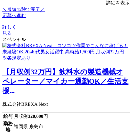
詳細を表示
＼最短45秒で完了／
応募へ進む
詳しく
見る
スペシャル
【月収例32万円】飲料水の製造機械オ
ペレーター／マイカー通勤OK／生活支
援...
株式会社BREXA Next
給与
月収例
320,000
円
勤務
福岡県 糸島市
地