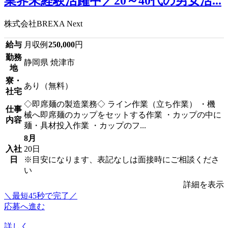
業界未経験活躍中／20～40代の男女活...
株式会社BREXA Next
給与
月収例
250,000
円
勤務
静岡県 焼津市
地
寮・
あり（無料）
社宅
◇即席麺の製造業務◇ ライン作業（立ち作業） ・機
仕事
械へ即席麺のカップをセットする作業 ・カップの中に
内容
麺・具材投入作業 ・カップのフ...
8月
入社
20日
日
※目安になります、表記なしは面接時にご相談くださ
い
詳細を表示
＼最短45秒で完了／
応募へ進む
詳しく