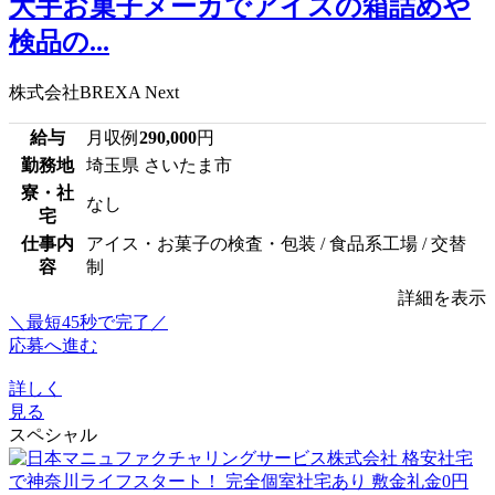
大手お菓子メーカでアイスの箱詰めや
検品の...
株式会社BREXA Next
給与
月収例
290,000
円
勤務地
埼玉県 さいたま市
寮・社
なし
宅
仕事内
アイス・お菓子の検査・包装 / 食品系工場 / 交替
容
制
詳細を表示
＼最短45秒で完了／
応募へ進む
詳しく
見る
スペシャル