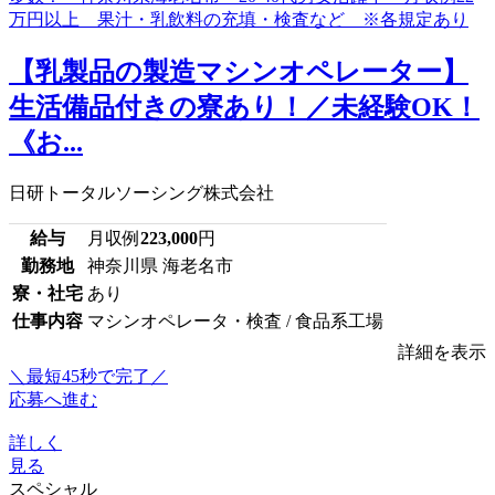
【乳製品の製造マシンオペレーター】
生活備品付きの寮あり！／未経験OK！
《お...
日研トータルソーシング株式会社
給与
月収例
223,000
円
勤務地
神奈川県 海老名市
寮・社宅
あり
仕事内容
マシンオペレータ・検査 / 食品系工場
詳細を表示
＼最短45秒で完了／
応募へ進む
詳しく
見る
スペシャル