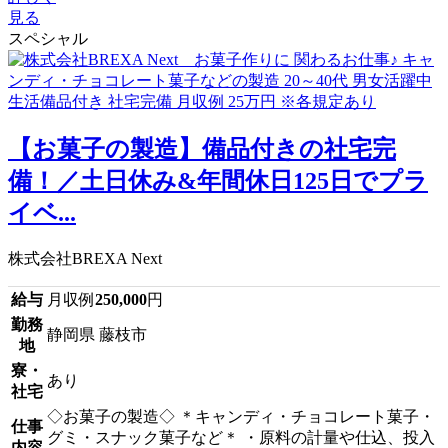
見る
スペシャル
【お菓子の製造】備品付きの社宅完
備！／土日休み&年間休日125日でプラ
イベ...
株式会社BREXA Next
給与
月収例
250,000
円
勤務
静岡県 藤枝市
地
寮・
あり
社宅
◇お菓子の製造◇ ＊キャンディ・チョコレート菓子・
仕事
グミ・スナック菓子など＊ ・原料の計量や仕込、投入
内容