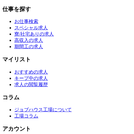
仕事を探す
お仕事検索
スペシャル求人
寮/社宅ありの求人
高収入の求人
期間工の求人
マイリスト
おすすめの求人
キープ中の求人
求人の閲覧履歴
コラム
ジョブハウス工場について
工場コラム
アカウント