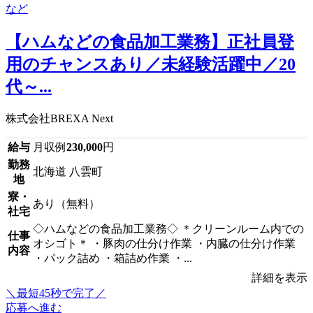
【ハムなどの食品加工業務】正社員登
用のチャンスあり／未経験活躍中／20
代～...
株式会社BREXA Next
給与
月収例
230,000
円
勤務
北海道 八雲町
地
寮・
あり（無料）
社宅
◇ハムなどの食品加工業務◇ ＊クリーンルーム内での
仕事
オシゴト＊ ・豚肉の仕分け作業 ・内臓の仕分け作業
内容
・パック詰め ・箱詰め作業 ・...
詳細を表示
＼最短45秒で完了／
応募へ進む