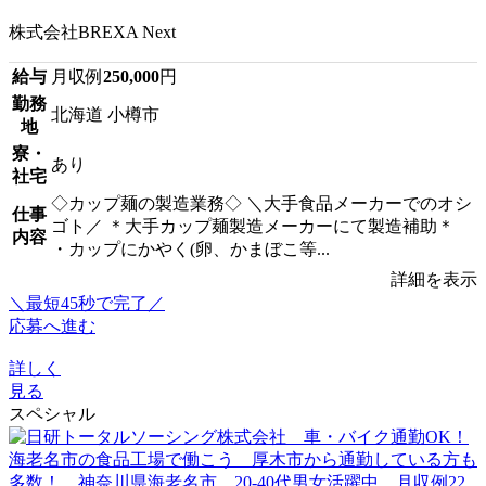
株式会社BREXA Next
給与
月収例
250,000
円
勤務
北海道 小樽市
地
寮・
あり
社宅
◇カップ麺の製造業務◇ ＼大手食品メーカーでのオシ
仕事
ゴト／ ＊大手カップ麺製造メーカーにて製造補助＊
内容
・カップにかやく(卵、かまぼこ等...
詳細を表示
＼最短45秒で完了／
応募へ進む
詳しく
見る
スペシャル