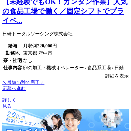
【未経験でもOK！カンタン作業】人気
の食品工場で働く／固定シフトでプラ
イベ...
日研トータルソーシング株式会社
給与
月収例
220,000
円
勤務地
東京都 府中市
寮・社宅
なし
仕事内容
卵の加工・機械オペレーター / 食品系工場 / 日勤
詳細を表示
＼最短45秒で完了／
応募へ進む
詳しく
見る