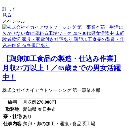
詳しく
見る
スペシャル
【鶏卵加工食品の製造・仕込み作業】
月収27万以上！／45歳までの男女活躍
中！
株式会社イカイアウトソーシング 第一事業本部
給与
月収例
270,000
円
勤務地
愛知県 春日井市
寮・社宅
あり
仕事内容
鶏卵・卵の加工・運搬 / 食品系工場