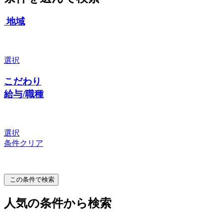
地域
選択
こだわり
給与/職種
選択
条件クリア
この条件で検索
人気の条件から検索