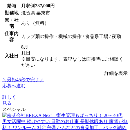
給与
月収例
237,000
円
勤務地
滋賀県 栗東市
寮・社
あり（無料）
宅
仕事内
カップ麺の操作・機械の操作 / 食品系工場 / 夜勤
容
8月
11日
入社日
※目安になります、表記なしは面接時にご相談く
ださい
詳細を表示
＼最短45秒で完了／
応募へ進む
詳しく
見る
スペシャル