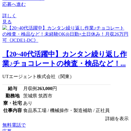
応募へ進む
詳しく
見る
【20~40代活躍中】カンタン繰り返し作
業♪チョコレートの検査・検品など！...
UTエージェント株式会社（関東）
給与
月収例
263,000
円
勤務地
茨城県 筑西市
寮・社宅
あり
仕事内容
食品系工場 / 機械操作・製造補助 / 正社員
詳細を表示
無料電話で