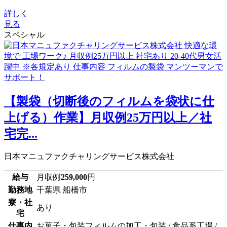
詳しく
見る
スペシャル
【製袋（切断後のフィルムを袋状に仕
上げる）作業】月収例25万円以上／社
宅完...
日本マニュファクチャリングサービス株式会社
給与
月収例
259,000
円
勤務地
千葉県 船橋市
寮・社
あり
宅
仕事内
お菓子・包装フィルムの加工・包装 / 食品系工場 /