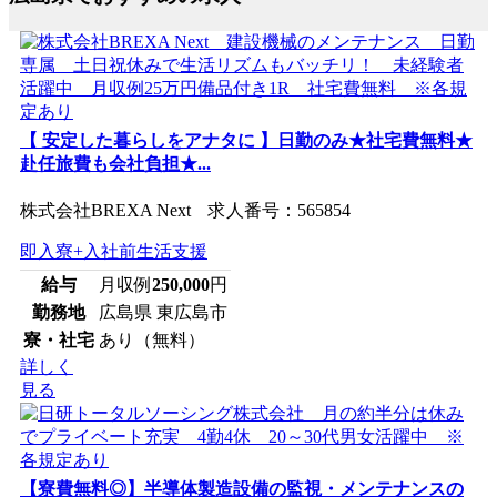
【 安定した暮らしをアナタに 】日勤のみ★社宅費無料★
赴任旅費も会社負担★...
株式会社BREXA Next 求人番号：565854
即入寮+入社前生活支援
給与
月収例
250,000
円
勤務地
広島県 東広島市
寮・社宅
あり（無料）
詳しく
見る
【寮費無料◎】半導体製造設備の監視・メンテナンスの