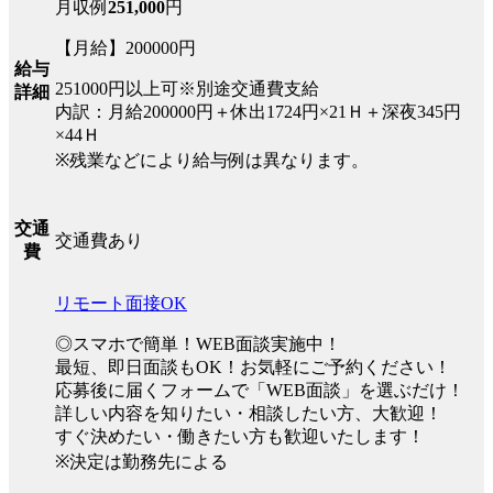
月収例
251,000
円
【月給】200000円
給与
251000円以上可※別途交通費支給
詳細
内訳：月給200000円＋休出1724円×21Ｈ＋深夜345円
×44Ｈ
※残業などにより給与例は異なります。
交通
交通費あり
費
リモート面接OK
◎スマホで簡単！WEB面談実施中！
最短、即日面談もOK！お気軽にご予約ください！
応募後に届くフォームで「WEB面談」を選ぶだけ！
詳しい内容を知りたい・相談したい方、大歓迎！
すぐ決めたい・働きたい方も歓迎いたします！
※決定は勤務先による