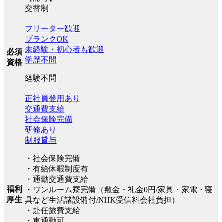
交替制
フリーター歓迎
ブランクOK
未経験・初心者も歓迎
必須
学歴不問
資格
経験不問
正社員登用あり
交通費支給
社会保険完備
研修あり
制服貸与
・社会保険完備
・有給休暇制度有
・通勤交通費支給
福利
・ワンルーム寮完備（敷金・礼金0円/家具・家電・寝
厚生
具など生活諸設備付/NHK受信料会社負担）
・赴任旅費支給
・車通勤可