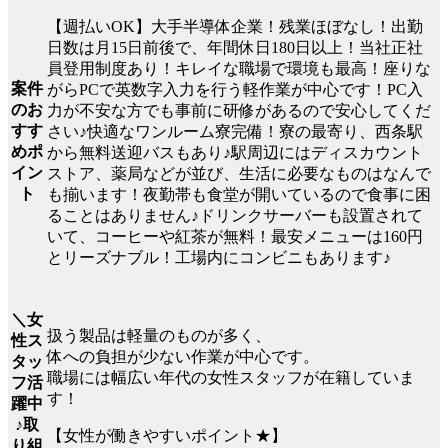
【週払いOK】大手半導体企業！残業ほぼなし！出勤
日数は月15日前後で、年間休日180日以上！当社正社
員登用制度あり！キレイな職場で環境も最高！座りな
案件
がらPCで英数字入力を行う軽作業が中心です！PC入
のお
力が不安な方でも事前に研修があるので安心してくだ
すす
さい♪快適なワンルーム寮完備！寮の最寄り、西条駅
めポ
から無料送迎バスもあり♪駅周辺にはディスカウント
イン
ストア、薬局などが並び、生活に必要なものはなんで
ト
も揃います！夜勤帯も食堂が開いているので食事に困
ることはありません♪ドリンクサーバーも設置されて
いて、コーヒーや紅茶が無料！最安メニューは160円
とリーズナブル！工場内にコンビニもあります♪
＼女
扱う製品は軽量のものが多く、
性ス
体への負担が少ない作業が中心です。
タッ
職場には幅広い年代の女性スタッフが在籍していま
フ活
す！
躍中
♪取
【女性が働きやすいポイント★】
り組