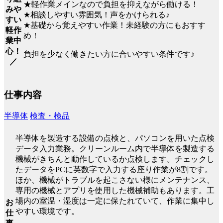
★軽作業メインなので負担を抑えながら働ける！
みや
★相談しやすい雰囲気！声をかけられる♪
すい
★基礎から覚えやすい作業！未経験の方にもおすす
軽作
め！
業中
心！
負担を少なく働きたい方に合いやすい条件です♪
／
仕事内容
半導体
検査・検品
半導体を製造する設備の点検と、パソコンを用いた点検
データ入力業務。クリーンルーム内で半導体を製造する
機械がきちんと動作しているか点検します。チェックし
たデータをPCに英数字で入力する座り作業が8割です。
ほか、機械がトラブルを起こさない様にメンテナンス、
専用の機械とアプリを使用した機械補助もあります。工
場内の室温・湿度は一定に保たれていて、作業に集中し
お
やすい環境です。
仕