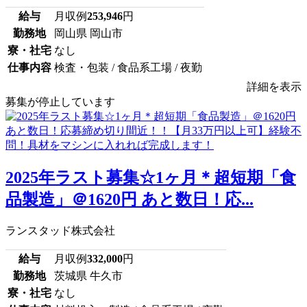
給与
月収例
253,946
円
勤務地
岡山県 岡山市
寮・社宅
なし
仕事内容
検査・包装 / 食品系工場 / 夜勤
詳細を表示
募集が停止しています
2025年ラスト募集☆1ヶ月＊超短期「食
品製造」＠1620円 あと数日！応...
ランスタッド株式会社
給与
月収例
332,000
円
勤務地
茨城県 牛久市
寮・社宅
なし