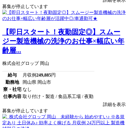
詳細を表示
募集が停止しています
【即日スタート！夜勤固定◎】スムー
ジー製造機械の洗浄のお仕事×幅広い年
齢層...
株式会社グロップ 岡山
給与
月収例
249,885
円
勤務地
岡山県 岡山市
寮・社宅
なし
仕事内容
取り付け・製造 / 食品系工場 / 夜勤
詳細を表示
募集が停止しています