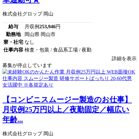
株式会社グロップ 岡山
給与
月収例
253,946
円
勤務地
岡山県 岡山市
寮・社宅
なし
仕事内容
検査・包装 / 食品系工場 / 夜勤
詳細を表示
募集が停止しています
【コンビニスムージー製造のお仕事】
月収例25万円以上／夜勤固定／幅広い
年齢...
株式会社グロップ 岡山