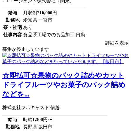
UTエージェント株式会社（関東）
給与
月収例
216,000
円
勤務地
愛知県 一宮市
寮・社宅
あり
仕事内容
食品系工場での食品加工 日勤
詳細を表示
募集が停止しています
☆即払可☆果物のパック詰めやカット
ドライフルーツやお菓子のパック詰め
などを...
株式会社フルキャスト 信越
給与
時給
1,300
円〜
勤務地
長野県 飯田市