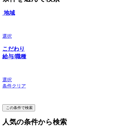
地域
選択
こだわり
給与/職種
選択
条件クリア
この条件で検索
人気の条件から検索