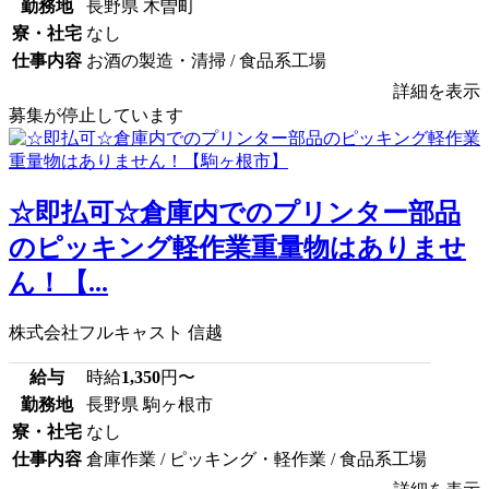
勤務地
長野県 木曽町
寮・社宅
なし
仕事内容
お酒の製造・清掃 / 食品系工場
詳細を表示
募集が停止しています
☆即払可☆倉庫内でのプリンター部品
のピッキング軽作業重量物はありませ
ん！【...
株式会社フルキャスト 信越
給与
時給
1,350
円〜
勤務地
長野県 駒ヶ根市
寮・社宅
なし
仕事内容
倉庫作業 / ピッキング・軽作業 / 食品系工場