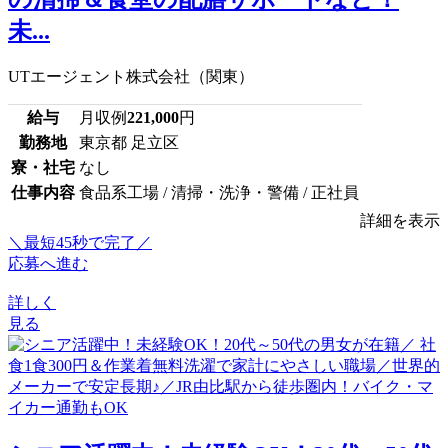
未...
UTエージェント株式会社（関東）
給与
月収例
221,000
円
勤務地
東京都 足立区
寮・社宅
なし
仕事内容
食品系工場 / 清掃・洗浄・警備 / 正社員
詳細を表示
＼最短45秒で完了／
応募へ進む
詳しく
見る