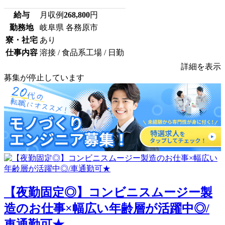
給与
月収例
268,800
円
勤務地
岐阜県 各務原市
寮・社宅
あり
仕事内容
溶接 / 食品系工場 / 日勤
詳細を表示
募集が停止しています
【夜勤固定◎】コンビニスムージー製
造のお仕事×幅広い年齢層が活躍中◎/
車通勤可★