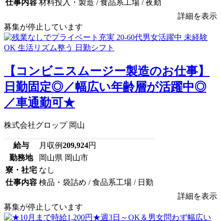
仕事内容
材料投入・製造 / 食品系工場 / 夜勤
詳細を表示
募集が停止しています
【コンビニスムージー製造のお仕事】
日勤固定◎／幅広い年齢層が活躍中◎
／車通勤可★
株式会社グロップ 岡山
給与
月収例
209,924
円
勤務地
岡山県 岡山市
寮・社宅
なし
仕事内容
検品・袋詰め / 食品系工場 / 日勤
詳細を表示
募集が停止しています