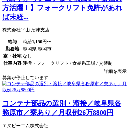
方活躍！】フォークリフト免許があれ
ば未経...
株式会社平山 沼津支店
給与
時給
1,150
円〜
勤務地
静岡県 静岡市
寮・社宅
なし
仕事内容
運搬・フォークリフト / 食品系工場 / 交替制
詳細を表示
募集が停止しています
コンテナ部品の選別・溶接／岐阜県各
務原市／寮あり／月収例26万8800円
エヌビーエム株式会社