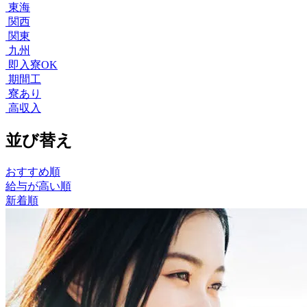
東海
関西
関東
九州
即入寮OK
期間工
寮あり
高収入
並び替え
おすすめ順
給与が高い順
新着順