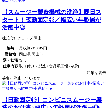
【スムージー製造機械の洗浄】即日ス
タート！夜勤固定◎／幅広い年齢層が
活躍中◎
株式会社グロップ 岡山
給与
月収例
249,885
円
勤務地
岡山県 岡山市
寮・社宅
なし
仕事内容
取り付け・製造 / 食品系工場 / 夜勤
詳細を表示
募集が停止しています
【日勤固定◎】コンビニスムージー製
造のお仕事×幅広い年齢層が活躍中◎/