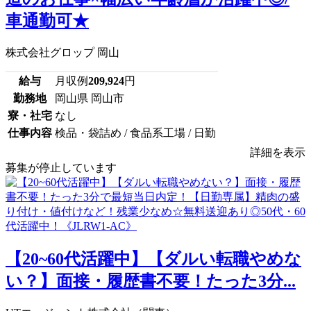
車通勤可★
株式会社グロップ 岡山
給与
月収例
209,924
円
勤務地
岡山県 岡山市
寮・社宅
なし
仕事内容
検品・袋詰め / 食品系工場 / 日勤
詳細を表示
募集が停止しています
【20~60代活躍中】【ダルい転職やめな
い？】面接・履歴書不要！たった3分...