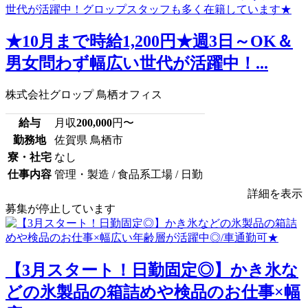
★10月まで時給1,200円★週3日～OK＆
男女問わず幅広い世代が活躍中！...
株式会社グロップ 鳥栖オフィス
給与
月収
200,000
円〜
勤務地
佐賀県 鳥栖市
寮・社宅
なし
仕事内容
管理・製造 / 食品系工場 / 日勤
詳細を表示
募集が停止しています
【3月スタート！日勤固定◎】かき氷な
どの氷製品の箱詰めや検品のお仕事×幅