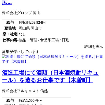
広...
株式会社グロップ 岡山
給与
月収例
209,924
円
勤務地
岡山県 岡山市
寮・社宅
なし
仕事内容
検品・管理 / 食品系工場 / 日勤
詳細を表示
募集が停止しています
酒造工場にて酒類（日本酒焼酎リキュ
ール）を造るお仕事です【木曽町】
株式会社フルキャスト 信越
給与
時給
1,500
円〜