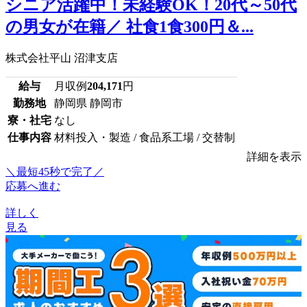
シニア活躍中！未経験OK！20代～50代
の男女が在籍／ 社食1食300円＆...
株式会社平山 沼津支店
給与
月収例
204,171
円
勤務地
静岡県 静岡市
寮・社宅
なし
仕事内容
材料投入・製造 / 食品系工場 / 交替制
詳細を表示
＼最短45秒で完了／
応募へ進む
詳しく
見る