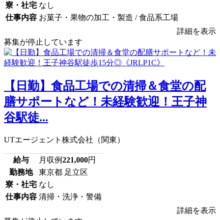
寮・社宅
なし
仕事内容
お菓子・果物の加工・製造 / 食品系工場
詳細を表示
募集が停止しています
【日勤】食品工場での清掃＆食堂の配
膳サポートなど！未経験歓迎！王子神
谷駅徒...
UTエージェント株式会社（関東）
給与
月収例
221,000
円
勤務地
東京都 足立区
寮・社宅
なし
仕事内容
清掃・洗浄・警備
詳細を表示