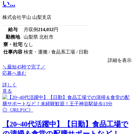
い...
株式会社平山 山梨支店
給与
月収例
214,032
円
勤務地
山梨県 北杜市
寮・社宅
なし
仕事内容
検査・運搬 / 食品系工場 / 日勤
詳細を表示
＼最短45秒で完了／
応募へ進む
詳しく
見る
【20~40代活躍中】【日勤】食品工場で
の清掃＆食堂の配膳サポートなど！