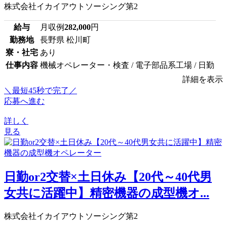
株式会社イカイアウトソーシング第2
給与
月収例
282,000
円
勤務地
長野県 松川町
寮・社宅
あり
仕事内容
機械オペレーター・検査 / 電子部品系工場 / 日勤
詳細を表示
＼最短45秒で完了／
応募へ進む
詳しく
見る
日勤or2交替×土日休み【20代～40代男
女共に活躍中】精密機器の成型機オ...
株式会社イカイアウトソーシング第2