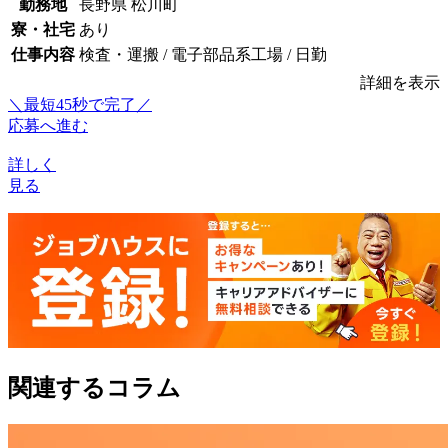
勤務地
長野県 松川町
寮・社宅
あり
仕事内容
検査・運搬 / 電子部品系工場 / 日勤
詳細を表示
＼最短45秒で完了／
応募へ進む
詳しく
見る
関連するコラム