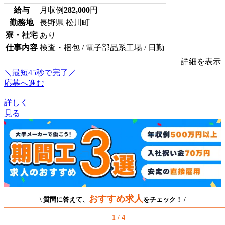
給与
月収例
282,000
円
勤務地
長野県 松川町
寮・社宅
あり
仕事内容
検査・梱包 / 電子部品系工場 / 日勤
詳細を表示
＼最短45秒で完了／
応募へ進む
詳しく
見る
おすすめ求人
\ 質問に答えて、
をチェック！ /
1 / 4