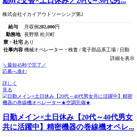
勤or2交替×土日休み／20代～30代男...
株式会社イカイアウトソーシング第2
給与
月収例
282,000
円
勤務地
長野県 松川町
寮・社宅
あり
仕事内容
機械オペレーター・検査 / 電子部品系工場 / 日勤
詳細を表示
＼最短45秒で完了／
応募へ進む
詳しく
見る
日勤メイン×土日休み【20代～40代男女
共に活躍中】精密機器の巻線機オペレ...