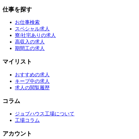
仕事を探す
お仕事検索
スペシャル求人
寮/社宅ありの求人
高収入の求人
期間工の求人
マイリスト
おすすめの求人
キープ中の求人
求人の閲覧履歴
コラム
ジョブハウス工場について
工場コラム
アカウント