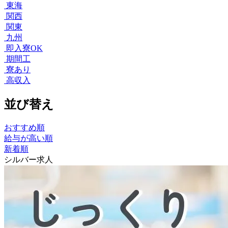
東海
関西
関東
九州
即入寮OK
期間工
寮あり
高収入
並び替え
おすすめ順
給与が高い順
新着順
シルバー求人