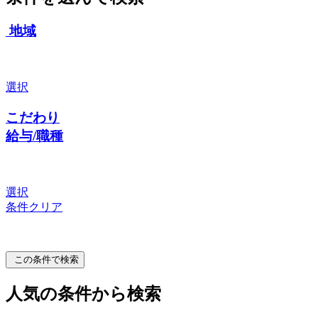
地域
選択
こだわり
給与/職種
選択
条件クリア
この条件で検索
人気の条件から検索