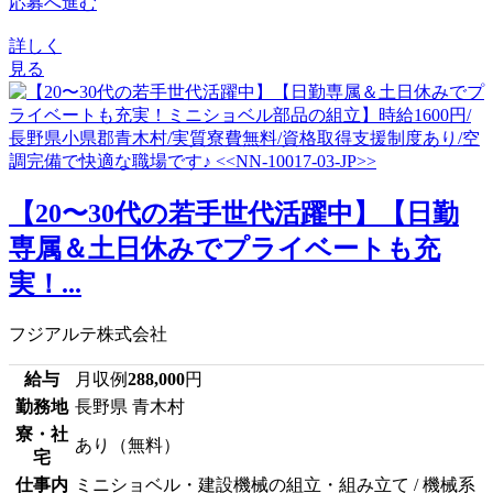
応募へ進む
詳しく
見る
【20〜30代の若手世代活躍中】【日勤
専属＆土日休みでプライベートも充
実！...
フジアルテ株式会社
給与
月収例
288,000
円
勤務地
長野県 青木村
寮・社
あり（無料）
宅
仕事内
ミニショベル・建設機械の組立・組み立て / 機械系