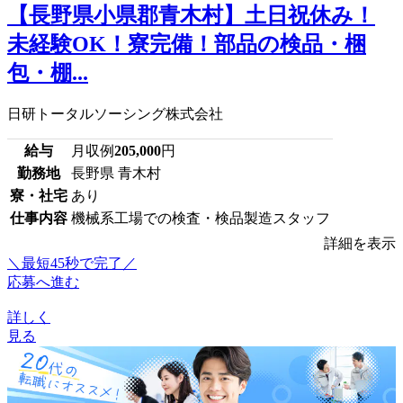
【長野県小県郡青木村】土日祝休み！
未経験OK！寮完備！部品の検品・梱
包・棚...
日研トータルソーシング株式会社
給与
月収例
205,000
円
勤務地
長野県 青木村
寮・社宅
あり
仕事内容
機械系工場での検査・検品製造スタッフ
詳細を表示
＼最短45秒で完了／
応募へ進む
詳しく
見る