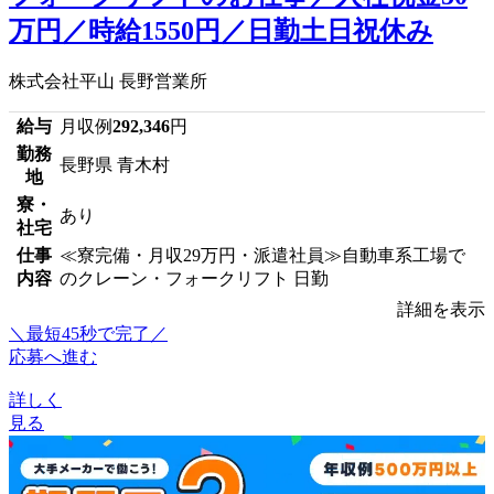
万円／時給1550円／日勤土日祝休み
株式会社平山 長野営業所
給与
月収例
292,346
円
勤務
長野県 青木村
地
寮・
あり
社宅
仕事
≪寮完備・月収29万円・派遣社員≫自動車系工場で
内容
のクレーン・フォークリフト 日勤
詳細を表示
＼最短45秒で完了／
応募へ進む
詳しく
見る