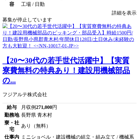
容
工場 / 日勤
詳細を表示
募集が停止しています
【20〜30代の若手世代活躍中】【実質
寮費無料の特典あり！建設用機械部品
の...
フジアルテ株式会社
給与
月収例
271,000
円
勤務地
長野県 青木村
寮・社
あり（無料）
宅
仕事内
ミニショベル・建設機械の組立・組み立て / 機械系