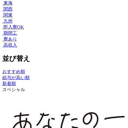
東海
関西
関東
九州
即入寮OK
期間工
寮あり
高収入
並び替え
おすすめ順
給与が高い順
新着順
スペシャル