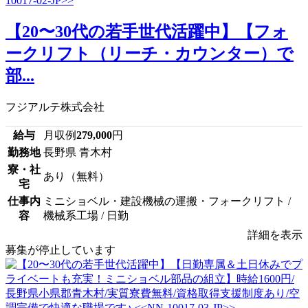
【20〜30代の若手世代活躍中】【フォ
ークリフト（リーチ・カウンター）で
部...
フジアルテ株式会社
給与
月収例
279,000
円
勤務地
長野県 青木村
寮・社
あり（無料）
宅
仕事内
ミニショベル・建設機械の運搬・フォークリフト /
容
機械系工場 / 日勤
詳細を表示
募集が停止しています