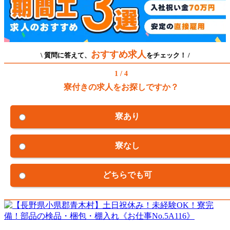
おすすめ求人
\ 質問に答えて、
をチェック！ /
1 / 4
寮付きの求人をお探しですか？
寮あり
寮なし
どちらでも可