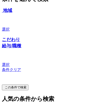
地域
選択
こだわり
給与/職種
選択
条件クリア
この条件で検索
人気の条件から検索