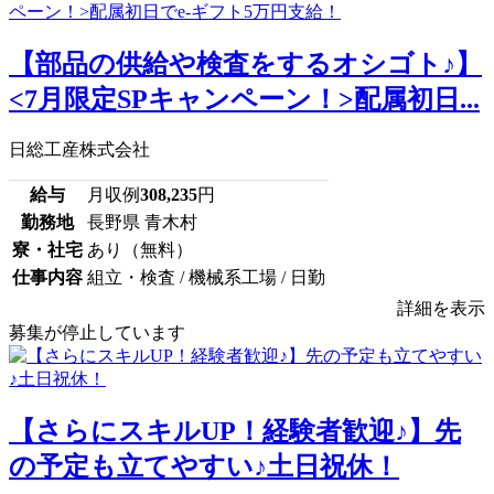
【部品の供給や検査をするオシゴト♪】
<7月限定SPキャンペーン！>配属初日...
日総工産株式会社
給与
月収例
308,235
円
勤務地
長野県 青木村
寮・社宅
あり（無料）
仕事内容
組立・検査 / 機械系工場 / 日勤
詳細を表示
募集が停止しています
【さらにスキルUP！経験者歓迎♪】先
の予定も立てやすい♪土日祝休！