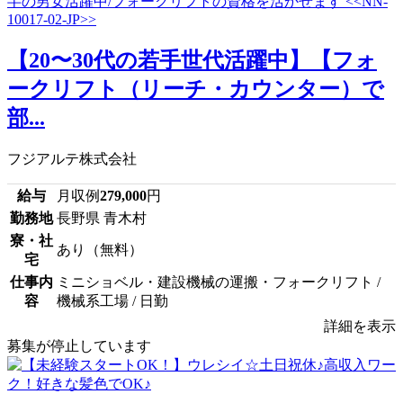
【20〜30代の若手世代活躍中】【フォ
ークリフト（リーチ・カウンター）で
部...
フジアルテ株式会社
給与
月収例
279,000
円
勤務地
長野県 青木村
寮・社
あり（無料）
宅
仕事内
ミニショベル・建設機械の運搬・フォークリフト /
容
機械系工場 / 日勤
詳細を表示
募集が停止しています