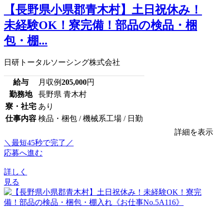
【長野県小県郡青木村】土日祝休み！
未経験OK！寮完備！部品の検品・梱
包・棚...
日研トータルソーシング株式会社
給与
月収例
205,000
円
勤務地
長野県 青木村
寮・社宅
あり
仕事内容
検品・梱包 / 機械系工場 / 日勤
詳細を表示
＼最短45秒で完了／
応募へ進む
詳しく
見る