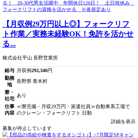
【月収例29万円以上◎】フォークリフ
ト作業／実務未経験OK！免許を活かせ
る...
株式会社平山 長野営業所
給与
月収例
292,346
円
勤務
長野県 青木村
地
寮・
あり
社宅
仕事
≪寮完備・月収29万円・派遣社員≫自動車系工場で
内容
のクレーン・フォークリフト 日勤
詳細を表示
募集が停止しています