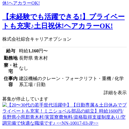
【未経験でも活躍できる!】プライベー
トも充実♪土日祝休!ヘアカラーOK!
株式会社綜合キャリアオプション
給与
時給
1,160
円〜
勤務地
長野県 青木村
寮・社
なし
宅
仕事内
建設機械のクレーン・フォークリフト・重機 / 化学
容
系工場 / 日勤
詳細を表示
募集が停止しています