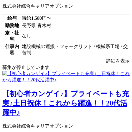
株式会社綜合キャリアオプション
給与
時給
1,580
円〜
勤務地
長野県 青木村
寮・社
なし
宅
仕事内
建設機械の運搬・フォークリフト / 機械系工場 / 交
容
替制
詳細を表示
募集が停止しています
【初心者カンゲイ♪】プライベートも充
実♪土日祝休！これから躍進！！20代活
躍中♪
株式会社綜合キャリアオプション