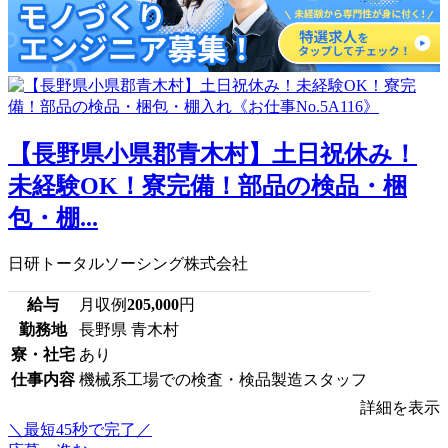
【長野県小県郡青木村】土日祝休み！
未経験OK！寮完備！部品の検品・梱
包・棚...
日研トータルソーシング株式会社
給与
月収例
205,000
円
勤務地
長野県 青木村
寮・社宅
あり
仕事内容
機械系工場での検査・検品製造スタッフ
詳細を表示
＼最短45秒で完了／