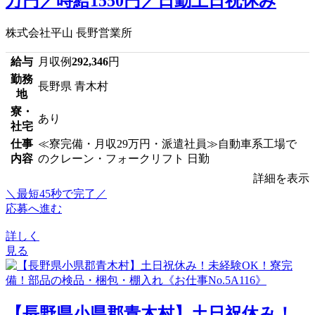
万円／時給1550円／日勤土日祝休み
株式会社平山 長野営業所
給与
月収例
292,346
円
勤務
長野県 青木村
地
寮・
あり
社宅
仕事
≪寮完備・月収29万円・派遣社員≫自動車系工場で
内容
のクレーン・フォークリフト 日勤
詳細を表示
＼最短45秒で完了／
応募へ進む
詳しく
見る
【長野県小県郡青木村】土日祝休み！