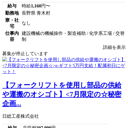
給与
時給
1,160
円〜
勤務地
長野県 青木村
寮・社
なし
宅
仕事内
建設機械の機械操作・製造補助 / 化学系工場 / 交替
容
制
詳細を表示
募集が停止しています
【フォークリフトを使用し部品の供給
や運搬のオシゴト】<7月限定の☆秘密
企画...
日総工産株式会社
給与
月収例
307,990
円