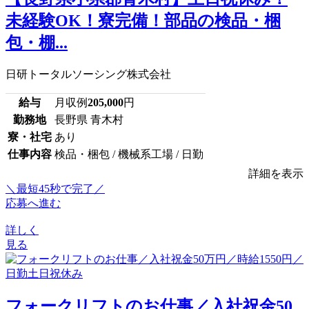
未経験OK！寮完備！部品の検品・梱
包・棚...
日研トータルソーシング株式会社
給与
月収例
205,000
円
勤務地
長野県 青木村
寮・社宅
あり
仕事内容
検品・梱包 / 機械系工場 / 日勤
詳細を表示
＼最短45秒で完了／
応募へ進む
詳しく
見る
フォークリフトのお仕事／入社祝金50