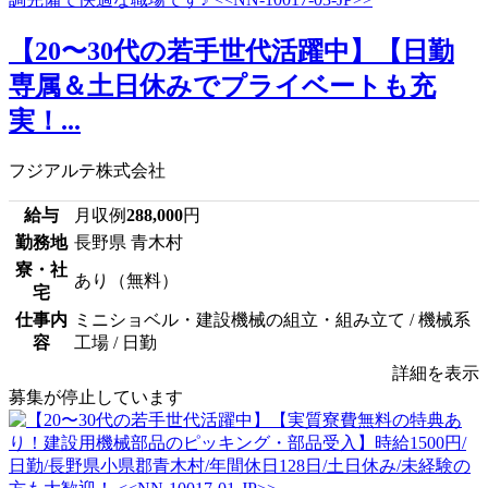
【20〜30代の若手世代活躍中】【日勤
専属＆土日休みでプライベートも充
実！...
フジアルテ株式会社
給与
月収例
288,000
円
勤務地
長野県 青木村
寮・社
あり（無料）
宅
仕事内
ミニショベル・建設機械の組立・組み立て / 機械系
容
工場 / 日勤
詳細を表示
募集が停止しています