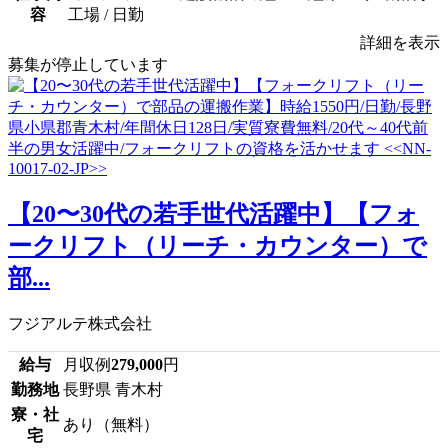
容
工場 / 日勤
詳細を表示
募集が停止しています
【20〜30代の若手世代活躍中】【フォ
ークリフト（リーチ・カウンター）で
部...
フジアルテ株式会社
給与
月収例
279,000
円
勤務地
長野県 青木村
寮・社
あり（無料）
宅