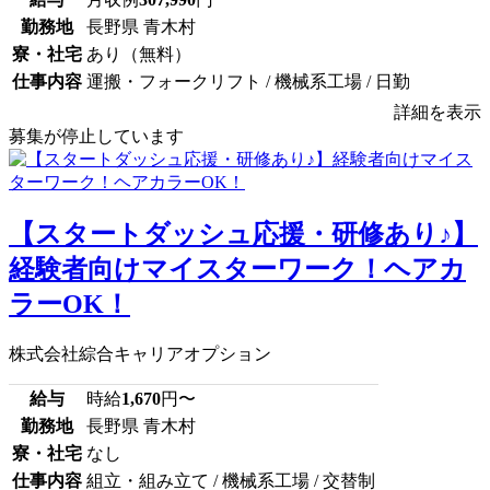
勤務地
長野県 青木村
寮・社宅
あり（無料）
仕事内容
運搬・フォークリフト / 機械系工場 / 日勤
詳細を表示
募集が停止しています
【スタートダッシュ応援・研修あり♪】
経験者向けマイスターワーク！ヘアカ
ラーOK！
株式会社綜合キャリアオプション
給与
時給
1,670
円〜
勤務地
長野県 青木村
寮・社宅
なし
仕事内容
組立・組み立て / 機械系工場 / 交替制