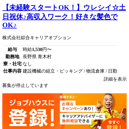
【未経験スタートOK！】ウレシイ☆土
日祝休♪高収入ワーク！好きな髪色で
OK♪
株式会社綜合キャリアオプション
給与
時給
1,530
円〜
勤務地
長野県 青木村
寮・社宅
なし
仕事内容
建設機械の組立・ピッキング / 物流倉庫 / 日勤
詳細を表示
募集が停止しています