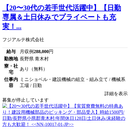
【20〜30代の若手世代活躍中】【日勤
専属＆土日休みでプライベートも充
実！...
フジアルテ株式会社
給与
月収例
288,000
円
勤務地
長野県 青木村
寮・社
あり（無料）
宅
仕事内
ミニショベル・建設機械の組立・組み立て / 機械系
容
工場 / 日勤
詳細を表示
募集が停止しています