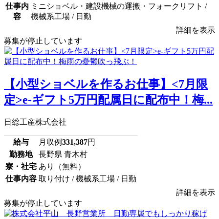
仕事内
ミニショベル・建設機械の運搬・フォークリフト /
容
機械系工場 / 日勤
詳細を表示
募集が停止しています
【小型ショベルを作るお仕事】<7月限
定>e-ギフト5万円配属日に配布中！梅...
日総工産株式会社
給与
月収例
331,387
円
勤務地
長野県 青木村
寮・社宅
あり（無料）
仕事内容
取り付け / 機械系工場 / 日勤
詳細を表示
募集が停止しています