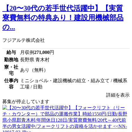
【20〜30代の若手世代活躍中】【実質
寮費無料の特典あり！建設用機械部品
の...
フジアルテ株式会社
給与
月収例
271,000
円
勤務地
長野県 青木村
寮・社
あり（無料）
宅
仕事内
ミニショベル・建設機械の組立・組み立て / 機械系
容
工場 / 日勤
詳細を表示
募集が停止しています