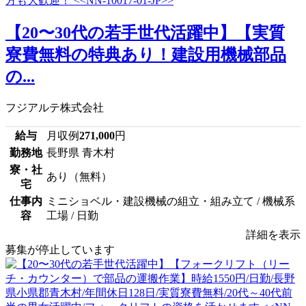
【20〜30代の若手世代活躍中】【実質
寮費無料の特典あり！建設用機械部品
の...
フジアルテ株式会社
給与
月収例
271,000
円
勤務地
長野県 青木村
寮・社
あり（無料）
宅
仕事内
ミニショベル・建設機械の組立・組み立て / 機械系
容
工場 / 日勤
詳細を表示
募集が停止しています