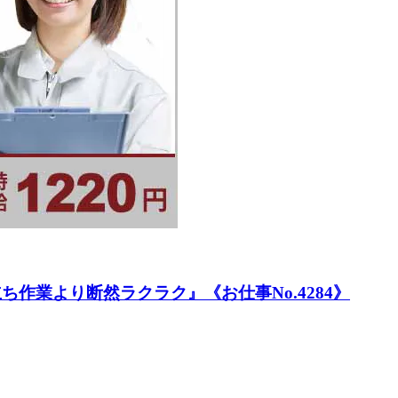
作業より断然ラクラク』《お仕事No.4284》