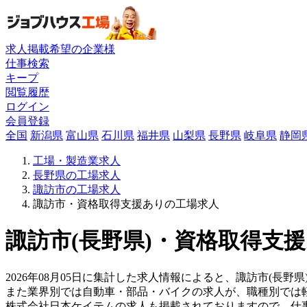
求人掲載希望の企業様
仕事検索
キープ
閲覧履歴
ログイン
会員登録
全国
新潟県
富山県
石川県
福井県
山梨県
長野県
岐阜県
静岡
工場・製造業求人
長野県の工場求人
諏訪市の工場求人
諏訪市・資格取得支援ありの工場求人
諏訪市(長野県)・資格取得支援
2026年08月05日に集計した求人情報によると、諏訪市(長野県
また業界別では自動車・部品・バイクの求人が、職種別では
株式会社日本ケイテムの求人も掲載されておりますので、仕