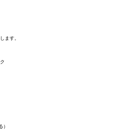
します。
ク
る）