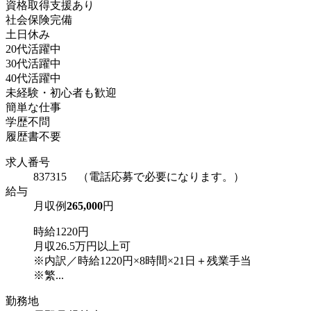
資格取得支援あり
社会保険完備
土日休み
20代活躍中
30代活躍中
40代活躍中
未経験・初心者も歓迎
簡単な仕事
学歴不問
履歴書不要
求人番号
837315 （電話応募で必要になります。）
給与
月収例
265,000
円
時給1220円
月収26.5万円以上可
※内訳／時給1220円×8時間×21日＋残業手当
※繁...
勤務地