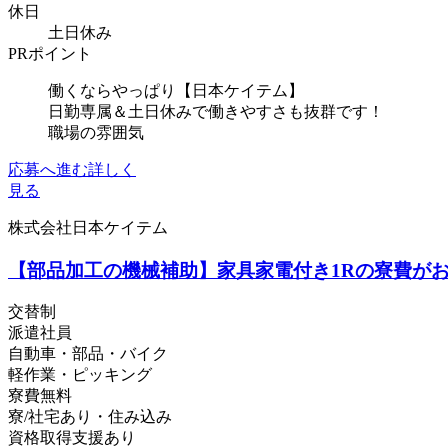
休日
土日休み
PRポイント
働くならやっぱり【日本ケイテム】
日勤専属＆土日休みで働きやすさも抜群です！
職場の雰囲気
応募へ進む
詳しく
見る
株式会社日本ケイテム
【部品加工の機械補助】家具家電付き1Rの寮費がお仕事
交替制
派遣社員
自動車・部品・バイク
軽作業・ピッキング
寮費無料
寮/社宅あり・住み込み
資格取得支援あり