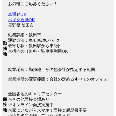
お気軽にご応募ください！
車通勤OK
バイク通勤OK
長野県 飯田市
勤務詳細：飯田市
通勤方法：車/自転車/バイク
勤
最寄り駅：飯田駅から車8分
務
※構内の（無料）駐車場利用OK
地
就業場所：勤務地、その他会社が指定する範囲
就業場所の変更範囲：会社の定めるすべてのオフィス
全国各地のキャリアセンター
面
※その他面接会場あり
接
※オンライン面接実施中
地
※家にいながらスマホで面接＆履歴書不要
※応募後に予約していただきます。