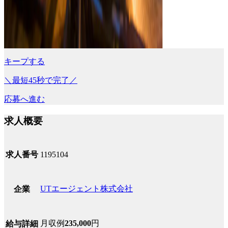
キープする
＼最短45秒で完了／
応募へ進む
求人概要
求人番号
1195104
UTエージェント株式会社
企業
月収例
235,000
円
給与詳細