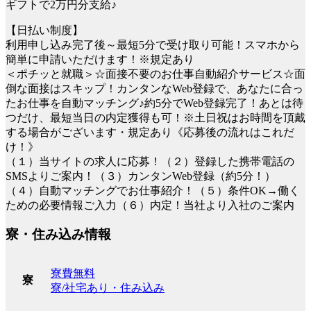
ギフトで2万円分支給♪
【日払い制度】
利用申し込み完了後～最短5分で受け取り可能！スマホから
簡単に申請いただけます！※規定あり
＜ポチッと就職＞☆面接不要のお仕事自動紹介サービス☆面
倒な面接はスキップ！カンタンなWeb登録で、あなたに合っ
たお仕事を自動マッチング♪約5分でWeb登録完了！あとは待
つだけ、最短当日の内定獲得も可！※土日祝はお時間を頂戴
する場合がございます・規定あり《応募後の流れはこれだ
け！》
（１）当サイトの求人に応募！（２）登録した携帯電話の
SMSよりご案内！（３）カンタンWeb登録（約5分！）
（４）自動マッチングでお仕事紹介！（５）条件OK→働く
ための必要情報ご入力（６）内定！当社より入社のご案内
寮・住み込み情報
寮費無料
寮
寮/社宅あり・住み込み