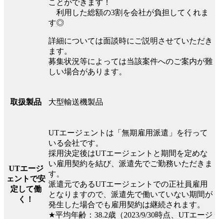
ことができます！
利用した総額の3割を会社が負担してくれま
す◎
詳細については面談時にご説明させていただき
ます。
募集状況等によっては当該案件へのご案内が難
しい場合があります。
大型輸送機製品
取扱製品
UTエージェントは「無期雇用派遣」を行って
いる会社です。
採用決定後はUTエージェントと期間を定めな
い雇用契約を結び、派遣先でご勤務いただきま
UTエージ
す。
ェントで安
派遣元であるUTエージェントでの正社員雇用
定して働
となりますので、派遣先で働いていない期間が
く！
発生した場合でも雇用契約は継続されます。
★平均年齢：38.2歳（2023/9/30時点、UTエージ