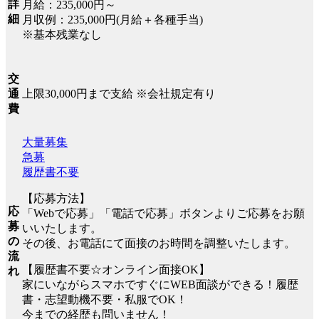
詳
月給：235,000円～
細
月収例：235,000円(月給＋各種手当)
※基本残業なし
交
上限30,000円まで支給 ※会社規定有り
通
費
大量募集
急募
履歴書不要
【応募方法】
応
「Webで応募」「電話で応募」ボタンよりご応募をお願
募
いいたします。
の
その後、お電話にて面接のお時間を調整いたします。
流
【履歴書不要☆オンライン面接OK】
れ
家にいながらスマホですぐにWEB面談ができる！履歴
書・志望動機不要・私服でOK！
今までの経歴も問いません！