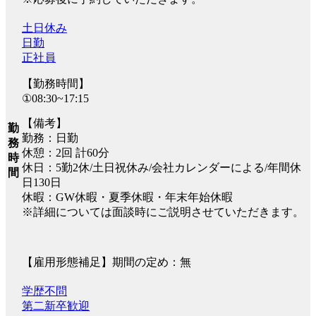
土日休み
日勤
正社員
【勤務時間】
①08:30~17:15
【備考】
勤
勤務：日勤
務
休憩：2回 計60分
時
休日：5勤2休/土日祝休み/会社カレンダーによる/年間休
間
日130日
休暇：GW休暇・夏季休暇・年末年始休暇
※詳細については面談時にご説明させていただきます。
【雇用形態補足】期間の定め：無
学歴不問
第二新卒歓迎