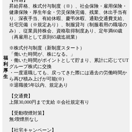
昇給昇格、株式付与制度（※）、社会保険・雇用保険・
健康保険・厚生年金・労災保険完備、残業、休出手当有
り、深夜手当、有給休暇、慶弔休暇、通勤交通費支給、
社宅完備（※規定あり）、制服貸与（制服着用の職場の
み）、従業員持株会、資格取得制度あり、定年満60歳
（再雇用として原則65歳迄就業）
※株式付与制度（新制度スタート）
「働いた時間が、株になる。」
福
・働いた時間がポイントとして貯まり、累計に応じてUT
利
グループ株式に交換
厚
・一度退職しても、戻ってきた際には過去の労働時間か
生
ら再び積み上げが可能(※)
※退職後5年以内、規定あり
【交通費】
上限30,000円まで支給 ※会社規定有り
【受動喫煙対策】
無:喫煙所なし
【社宅キャンペーン】