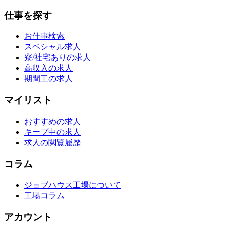
仕事を探す
お仕事検索
スペシャル求人
寮/社宅ありの求人
高収入の求人
期間工の求人
マイリスト
おすすめの求人
キープ中の求人
求人の閲覧履歴
コラム
ジョブハウス工場について
工場コラム
アカウント