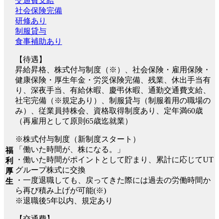
交通費支給
社会保険完備
研修あり
制服貸与
食事補助あり
【待遇】
昇給昇格、株式付与制度（※）、社会保険・雇用保険・
健康保険・厚生年金・労災保険完備、残業、休出手当有
り、深夜手当、有給休暇、慶弔休暇、通勤交通費支給、
社宅完備（※規定あり）、制服貸与（制服着用の職場の
み）、従業員持株会、資格取得制度あり、定年満60歳
（再雇用として原則65歳迄就業）
※株式付与制度（新制度スタート）
「働いた時間が、株になる。」
福
・働いた時間がポイントとして貯まり、累計に応じてUT
利
グループ株式に交換
厚
・一度退職しても、戻ってきた際には過去の労働時間か
生
ら再び積み上げが可能(※)
※退職後5年以内、規定あり
【交通費】