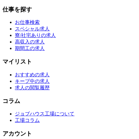
仕事を探す
お仕事検索
スペシャル求人
寮/社宅ありの求人
高収入の求人
期間工の求人
マイリスト
おすすめの求人
キープ中の求人
求人の閲覧履歴
コラム
ジョブハウス工場について
工場コラム
アカウント