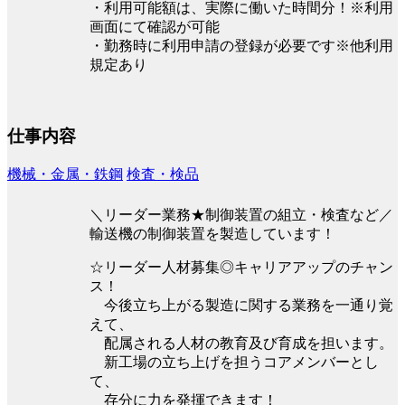
・利用可能額は、実際に働いた時間分！※利用
画面にて確認が可能
・勤務時に利用申請の登録が必要です※他利用
規定あり
仕事内容
機械・金属・鉄鋼
検査・検品
＼リーダー業務★制御装置の組立・検査など／
輸送機の制御装置を製造しています！
☆リーダー人材募集◎キャリアアップのチャン
ス！
今後立ち上がる製造に関する業務を一通り覚
えて、
配属される人材の教育及び育成を担います。
新工場の立ち上げを担うコアメンバーとし
て、
存分に力を発揮できます！