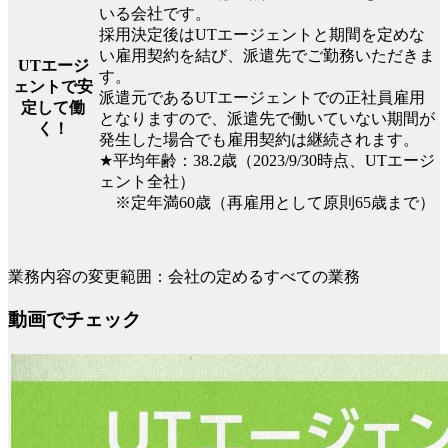
いる会社です。
採用決定後はUTエージェントと期間を定めな
い雇用契約を結び、派遣先でご勤務いただきま
UTエージ
す。
ェントで安
派遣元であるUTエージェントでの正社員雇用
定して働
となりますので、派遣先で働いていない期間が
く！
発生した場合でも雇用契約は継続されます。
★平均年齢：38.2歳（2023/9/30時点、UTエージ
ェント全社）
※定年満60歳（再雇用として原則65歳まで）
業務内容の変更範囲：会社の定めるすべての業務
動画でチェック