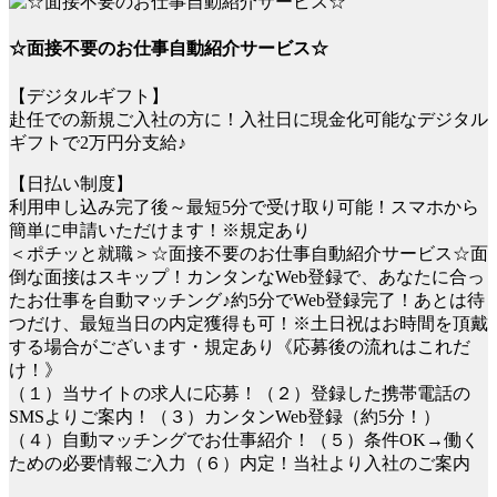
☆面接不要のお仕事自動紹介サービス☆
【デジタルギフト】
赴任での新規ご入社の方に！入社日に現金化可能なデジタル
ギフトで2万円分支給♪
【日払い制度】
利用申し込み完了後～最短5分で受け取り可能！スマホから
簡単に申請いただけます！※規定あり
＜ポチッと就職＞☆面接不要のお仕事自動紹介サービス☆面
倒な面接はスキップ！カンタンなWeb登録で、あなたに合っ
たお仕事を自動マッチング♪約5分でWeb登録完了！あとは待
つだけ、最短当日の内定獲得も可！※土日祝はお時間を頂戴
する場合がございます・規定あり《応募後の流れはこれだ
け！》
（１）当サイトの求人に応募！（２）登録した携帯電話の
SMSよりご案内！（３）カンタンWeb登録（約5分！）
（４）自動マッチングでお仕事紹介！（５）条件OK→働く
ための必要情報ご入力（６）内定！当社より入社のご案内