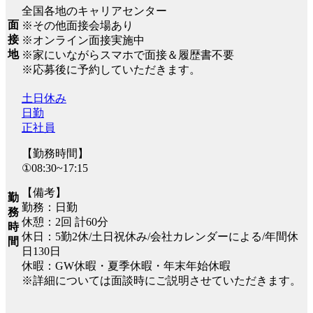
全国各地のキャリアセンター
面
※その他面接会場あり
接
※オンライン面接実施中
地
※家にいながらスマホで面接＆履歴書不要
※応募後に予約していただきます。
土日休み
日勤
正社員
【勤務時間】
①08:30~17:15
【備考】
勤
勤務：日勤
務
休憩：2回 計60分
時
休日：5勤2休/土日祝休み/会社カレンダーによる/年間休
間
日130日
休暇：GW休暇・夏季休暇・年末年始休暇
※詳細については面談時にご説明させていただきます。