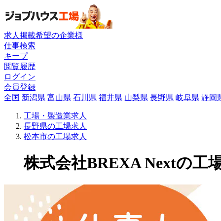
求人掲載希望の企業様
仕事検索
キープ
閲覧履歴
ログイン
会員登録
全国
新潟県
富山県
石川県
福井県
山梨県
長野県
岐阜県
静岡
工場・製造業求人
長野県の工場求人
松本市の工場求人
株式会社BREXA Nextの工場求人