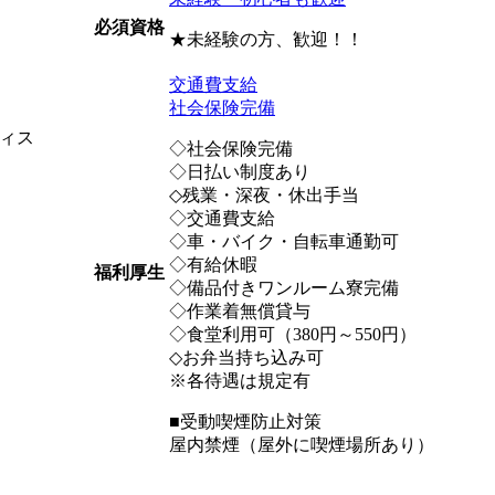
必須資格
★未経験の方、歓迎！！
交通費支給
社会保険完備
ィス
◇社会保険完備
◇日払い制度あり
◇残業・深夜・休出手当
◇交通費支給
◇車・バイク・自転車通勤可
◇有給休暇
福利厚生
◇備品付きワンルーム寮完備
◇作業着無償貸与
◇食堂利用可（380円～550円）
◇お弁当持ち込み可
※各待遇は規定有
■受動喫煙防止対策
屋内禁煙（屋外に喫煙場所あり）