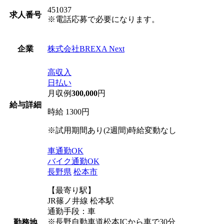
451037
求人番号
※電話応募で必要になります。
株式会社BREXA Next
企業
高収入
日払い
月収例
300,000
円
給与詳細
時給 1300円
※試用期間あり(2週間)時給変動なし
車通勤OK
バイク通勤OK
長野県
松本市
【最寄り駅】
JR篠ノ井線 松本駅
通勤手段：車
※長野自動車道松本ICから車で30分
勤務地