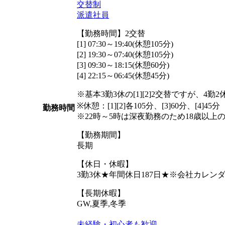
交替制
派遣社員
【勤務時間】2交替
[1] 07:30～19:40(休憩105分)
[2] 19:30～07:40(休憩105分)
[3] 09:30～18:15(休憩60分)
[4] 22:15～06:45(休憩45分)
※基本3勤3休の[1][2]2交替ですが、4勤2
※休憩：[1][2]各105分、[3]60分、[4]45分
勤務時間
※22時～5時は深夜勤務のため18歳以上
【勤務期間】
長期
【休日・休暇】
3勤3休★年間休日187日★※会社カレ
【長期休暇】
GW,夏季,冬季
未経験・初心者も歓迎