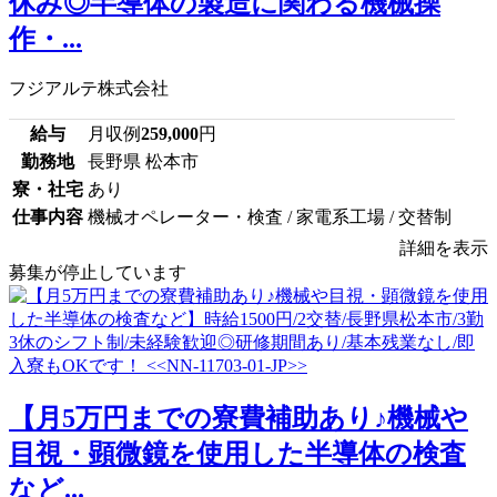
休み◎半導体の製造に関わる機械操
作・...
フジアルテ株式会社
給与
月収例
259,000
円
勤務地
長野県 松本市
寮・社宅
あり
仕事内容
機械オペレーター・検査 / 家電系工場 / 交替制
詳細を表示
募集が停止しています
【月5万円までの寮費補助あり♪機械や
目視・顕微鏡を使用した半導体の検査
など...