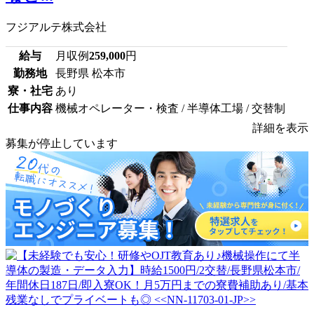
フジアルテ株式会社
給与
月収例
259,000
円
勤務地
長野県 松本市
寮・社宅
あり
仕事内容
機械オペレーター・検査 / 半導体工場 / 交替制
詳細を表示
募集が停止しています