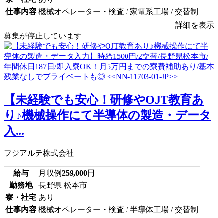
仕事内容
機械オペレーター・検査 / 家電系工場 / 交替制
詳細を表示
募集が停止しています
【未経験でも安心！研修やOJT教育あ
り♪機械操作にて半導体の製造・データ
入...
フジアルテ株式会社
給与
月収例
259,000
円
勤務地
長野県 松本市
寮・社宅
あり
仕事内容
機械オペレーター・検査 / 半導体工場 / 交替制