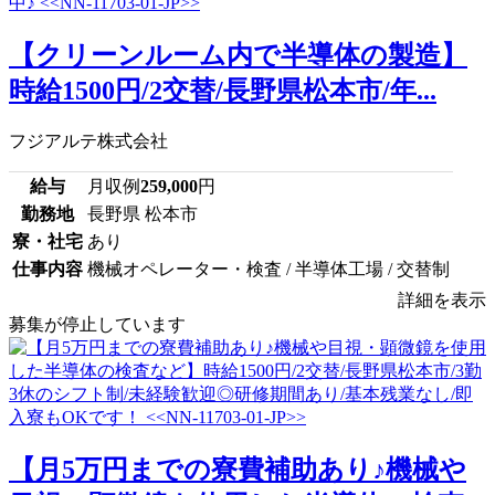
【クリーンルーム内で半導体の製造】
時給1500円/2交替/長野県松本市/年...
フジアルテ株式会社
給与
月収例
259,000
円
勤務地
長野県 松本市
寮・社宅
あり
仕事内容
機械オペレーター・検査 / 半導体工場 / 交替制
詳細を表示
募集が停止しています
【月5万円までの寮費補助あり♪機械や