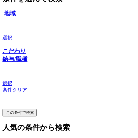
地域
選択
こだわり
給与/職種
選択
条件クリア
この条件で検索
人気の条件から検索