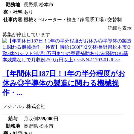
勤務地
長野県 松本市
寮・社宅
あり
仕事内容
機械オペレーター・検査 / 家電系工場 / 交替制
詳細を表示
募集が停止しています
【年間休日187日！1年の半分程度がお
休み◎半導体の製造に関わる機械操
作・...
フジアルテ株式会社
給与
月収例
259,000
円
勤務地
長野県 松本市
寮・社宅
あり