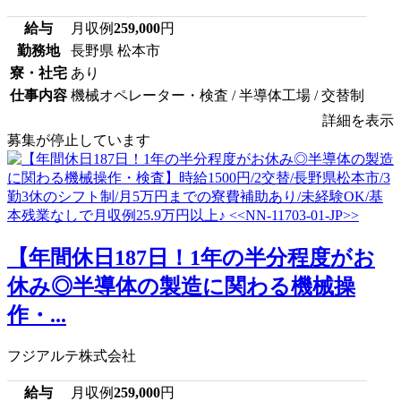
給与
月収例
259,000
円
勤務地
長野県 松本市
寮・社宅
あり
仕事内容
機械オペレーター・検査 / 半導体工場 / 交替制
詳細を表示
募集が停止しています
【年間休日187日！1年の半分程度がお
休み◎半導体の製造に関わる機械操
作・...
フジアルテ株式会社
給与
月収例
259,000
円