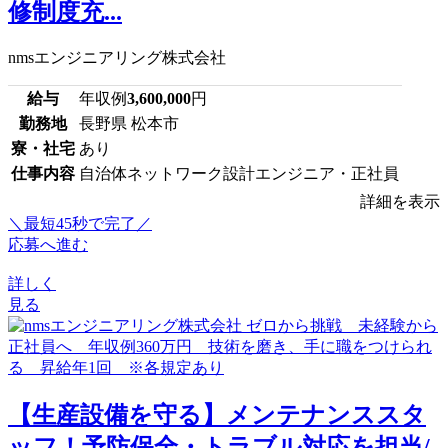
修制度充...
nmsエンジニアリング株式会社
給与
年収例
3,600,000
円
勤務地
長野県 松本市
寮・社宅
あり
仕事内容
自治体ネットワーク設計エンジニア・正社員
詳細を表示
＼最短45秒で完了／
応募へ進む
詳しく
見る
【生産設備を守る】メンテナンススタ
ッフ！予防保全・トラブル対応を担当/