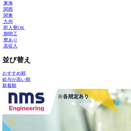
東海
関西
関東
九州
即入寮OK
期間工
寮あり
高収入
並び替え
おすすめ順
給与が高い順
新着順