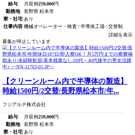
給与
月収例
259,000
円
勤務地
長野県 松本市
寮・社宅
あり
仕事内容
機械オペレーター・検査 / 半導体工場 / 交替制
詳細を表示
募集が停止しています
【クリーンルーム内で半導体の製造】
時給1500円/2交替/長野県松本市/年...
フジアルテ株式会社
給与
月収例
259,000
円
勤務地
長野県 松本市
寮・社宅
あり