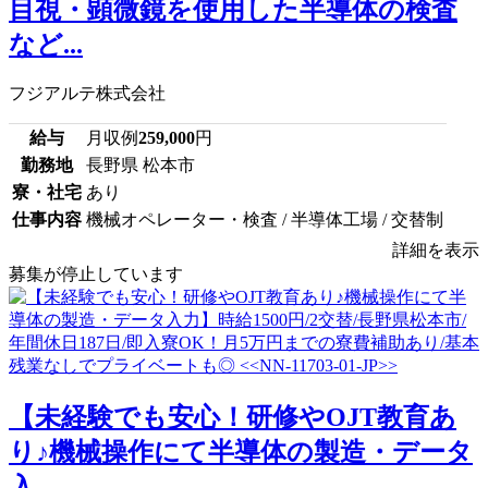
目視・顕微鏡を使用した半導体の検査
など...
フジアルテ株式会社
給与
月収例
259,000
円
勤務地
長野県 松本市
寮・社宅
あり
仕事内容
機械オペレーター・検査 / 半導体工場 / 交替制
詳細を表示
募集が停止しています
【未経験でも安心！研修やOJT教育あ
り♪機械操作にて半導体の製造・データ
入...