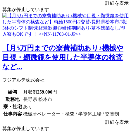
詳細を表示
募集が停止しています
【月5万円までの寮費補助あり♪機械や
目視・顕微鏡を使用した半導体の検査
など...
フジアルテ株式会社
給与
月収例
259,000
円
勤務地
長野県 松本市
寮・社宅
あり
仕事内容
機械オペレーター・検査 / 半導体工場 / 交替制
詳細を表示
募集が停止しています