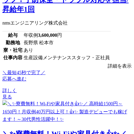
昇給年1回
nmsエンジニアリング株式会社
給与
年収例
3,600,000
円
勤務地
長野県 松本市
寮・社宅
あり
仕事内容
生産設備メンテナンススタッフ・正社員
詳細を表示
＼最短45秒で完了／
応募へ進む
詳しく
見る
＼✨寮費無料！Wi-Fiや家具付き👍✨／