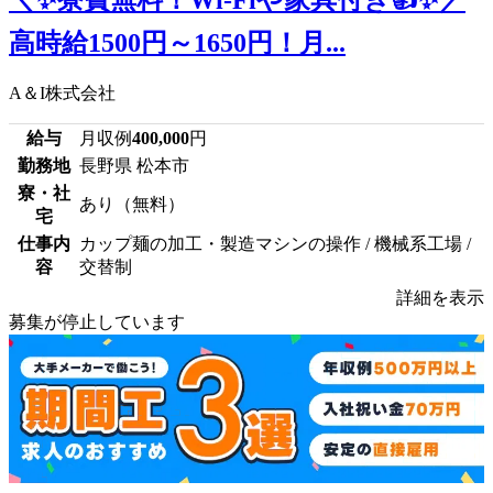
高時給1500円～1650円！月...
A＆I株式会社
給与
月収例
400,000
円
勤務地
長野県 松本市
寮・社
あり（無料）
宅
仕事内
カップ麺の加工・製造マシンの操作 / 機械系工場 /
容
交替制
詳細を表示
募集が停止しています