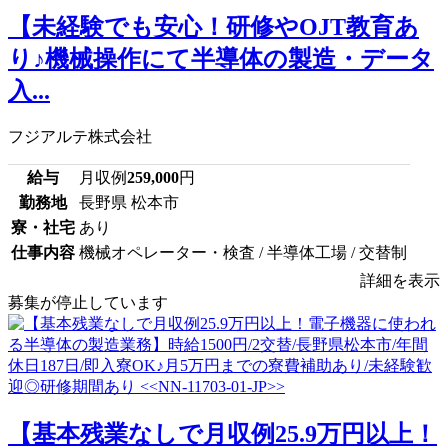
【未経験でも安心！研修やOJT教育あ
り♪機械操作にて半導体の製造・データ
入...
フジアルテ株式会社
給与
月収例
259,000
円
勤務地
長野県 松本市
寮・社宅
あり
仕事内容
機械オペレーター・検査 / 半導体工場 / 交替制
詳細を表示
募集が停止しています
【基本残業なしで月収例25.9万円以上！