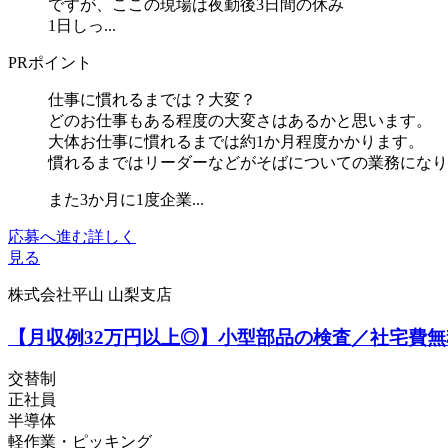
ですが、ここの現場は夜勤後3日間の休み
1日しっ...
PRポイント
仕事に慣れるまでは？大変？
どのお仕事もある程度の大変さはあるかと思います。
大体お仕事に慣れるまでは約1か月程度かかります。
慣れるまではリーダーなどがそばについての業務になり
また3か月に1度企業...
応募へ進む
詳しく
見る
株式会社平山 山梨支店
【月収例32万円以上◎】小型部品の検査／社宅費無
交替制
正社員
半導体
軽作業・ピッキング