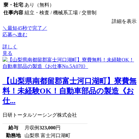
寮・社宅
あり（無料）
仕事内容
組立・検査 / 機械系工場 / 交替制
詳細を表示
＼最短45秒で完了／
応募へ進む
詳しく
見る
【山梨県南都留郡富士河口湖町】寮費無
料！未経験OK！自動車部品の製造《お
仕...
日研トータルソーシング株式会社
給与
月収例
323,000
円
勤務地
山梨県 富士河口湖町