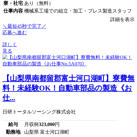
寮・社宅
あり（無料）
仕事内容
機械系工場での組立・加工・プレス製造スタッフ
詳細を表示
＼最短45秒で完了／
応募へ進む
詳しく
見る
【山梨県南都留郡富士河口湖町】寮費無
料！未経験OK！自動車部品の製造《お
仕...
日研トータルソーシング株式会社
給与
月収例
323,000
円
勤務地
山梨県 富士河口湖町