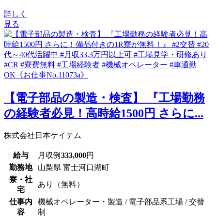
詳しく
見る
【電子部品の製造・検査】 『工場勤務
の経験者必見！高時給1500円 さらに...
株式会社日本ケイテム
給与
月収例
333,000
円
勤務地
山梨県 富士河口湖町
寮・社
あり（無料）
宅
仕事内
機械オペレーター・製造 / 電子部品系工場 / 交替
容
制