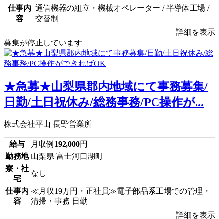
仕事内
通信機器の組立・機械オペレーター / 半導体工場 /
容
交替制
詳細を表示
募集が停止しています
★急募★山梨県郡内地域にて事務募集/
日勤/土日祝休み/総務事務/PC操作が...
株式会社平山 長野営業所
給与
月収例
192,000
円
勤務地
山梨県 富士河口湖町
寮・社
なし
宅
仕事内
≪月収19万円・正社員≫電子部品系工場での管理・
容
清掃・事務 日勤
詳細を表示