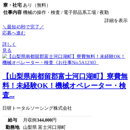
寮・社宅
あり（無料）
仕事内容
機械の操作・検査 / 電子部品系工場 / 夜勤
詳細を表示
＼最短45秒で完了／
応募へ進む
詳しく
見る
【山梨県南都留郡富士河口湖町】寮費無
料！未経験OK！機械オペレーター・検
査...
日研トータルソーシング株式会社
給与
月収例
344,000
円
勤務地
山梨県 富士河口湖町