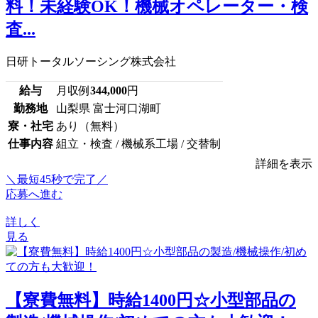
料！未経験OK！機械オペレーター・検
査...
日研トータルソーシング株式会社
給与
月収例
344,000
円
勤務地
山梨県 富士河口湖町
寮・社宅
あり（無料）
仕事内容
組立・検査 / 機械系工場 / 交替制
詳細を表示
＼最短45秒で完了／
応募へ進む
詳しく
見る
【寮費無料】時給1400円☆小型部品の