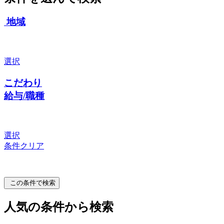
地域
選択
こだわり
給与/職種
選択
条件クリア
この条件で検索
人気の条件から検索