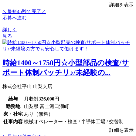
詳細を表示
＼最短45秒で完了／
応募へ進む
詳しく
見る
時給1400～1750円☆小型部品の検査/サ
ポート体制バッチリ♪/未経験の...
株式会社平山 山梨支店
給与
月収例
326,000
円
勤務地
山梨県 富士河口湖町
寮・社宅
あり（無料）
仕事内容
機械オペレーター・検査 / 半導体工場 / 交替制
詳細を表示