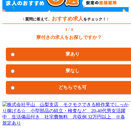
おすすめ求人
\ 質問に答えて、
をチェック！ /
1 / 4
寮付きの求人をお探しですか？
寮あり
寮なし
どちらでも可