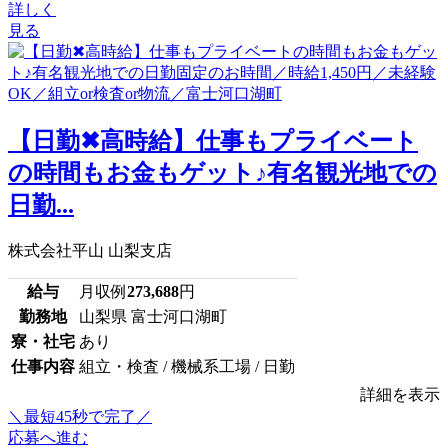
詳しく
見る
【日勤✖高時給】仕事もプライベート
の時間もお金もゲット♪有名観光地での
日勤...
株式会社平山 山梨支店
給与
月収例
273,688
円
勤務地
山梨県 富士河口湖町
寮・社宅
あり
仕事内容
組立・検査 / 機械系工場 / 日勤
詳細を表示
＼最短45秒で完了／
応募へ進む