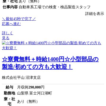
寮・社宅
あり（無料）
仕事内容
自動車系工場での検査・検品製造スタッフ
詳細を表示
＼最短45秒で完了／
応募へ進む
詳しく
見る
☆寮費無料＋時給1400円☆小型部品の
製造/初めての方も大歓迎！
株式会社平山 沼津支店
給与
月収例
290,000
円
勤務地
山梨県 富士河口湖町
寮・社
あり（無料）
宅