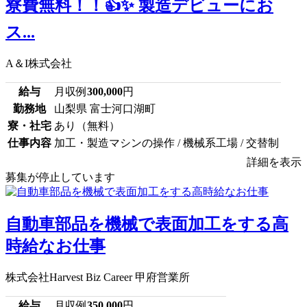
寮費無料！！👍✨ 製造デビューにお
ス...
A＆I株式会社
給与
月収例
300,000
円
勤務地
山梨県 富士河口湖町
寮・社宅
あり（無料）
仕事内容
加工・製造マシンの操作 / 機械系工場 / 交替制
詳細を表示
募集が停止しています
自動車部品を機械で表面加工をする高
時給なお仕事
株式会社Harvest Biz Career 甲府営業所
給与
月収例
350,000
円