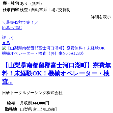
寮・社宅
あり（無料）
仕事内容
検査 / 自動車系工場 / 交替制
詳細を表示
＼最短45秒で完了／
応募へ進む
詳しく
見る
【山梨県南都留郡富士河口湖町】寮費無
料！未経験OK！機械オペレーター・検
査...
日研トータルソーシング株式会社
給与
月収例
344,000
円
勤務地
山梨県 富士河口湖町