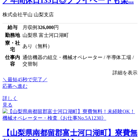
／年間休日135日◎プライベートも楽...
株式会社平山 山梨支店
給与
月収例
326,000
円
勤務地
山梨県 富士河口湖町
寮・社
あり（無料）
宅
仕事内
通信機器の組立・機械オペレーター / 半導体工場 /
容
交替制
詳細を表示
＼最短45秒で完了／
応募へ進む
詳しく
見る
【山梨県南都留郡富士河口湖町】寮費無