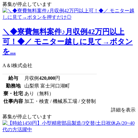
募集が停止しています
＼◆寮費無料案件♪月収例42万円以上
可！◆／ モニター越しに見て→ボタン
を...
A＆I株式会社
給与
月収例
420,000
円
勤務地
山梨県 富士河口湖町
寮・社宅
あり（無料）
仕事内容
加工・検査 / 機械系工場 / 交替制
詳細を表示
募集が停止しています