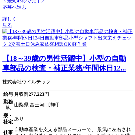
＼最短45秒で完了／
応募へ進む
詳しく
見る
【18～39歳の男性活躍中】小型の自動
車部品の検査・補正業務/年間休日12...
株式会社ウイルテック
給与
月収例
277,223
円
勤務
山梨県 富士河口湖町
地
寮・
あり
社宅
自動車産業を支える部品メーカーで、 景気に左右され
仕事