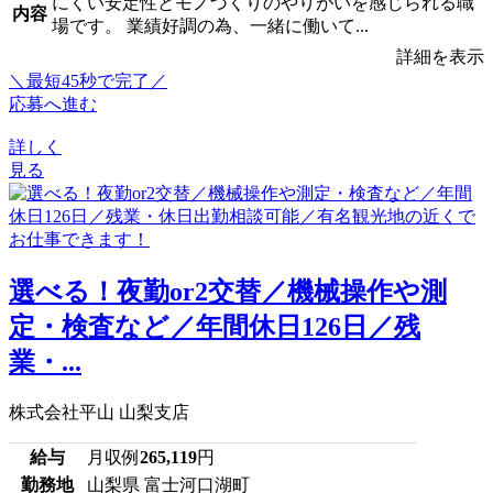
にくい安定性とモノづくりのやりがいを感じられる職
内容
場です。 業績好調の為、一緒に働いて...
詳細を表示
＼最短45秒で完了／
応募へ進む
詳しく
見る
選べる！夜勤or2交替／機械操作や測
定・検査など／年間休日126日／残
業・...
株式会社平山 山梨支店
給与
月収例
265,119
円
勤務地
山梨県 富士河口湖町