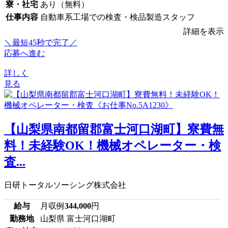
寮・社宅
あり（無料）
仕事内容
自動車系工場での検査・検品製造スタッフ
詳細を表示
＼最短45秒で完了／
応募へ進む
詳しく
見る
【山梨県南都留郡富士河口湖町】寮費無
料！未経験OK！機械オペレーター・検
査...
日研トータルソーシング株式会社
給与
月収例
344,000
円
勤務地
山梨県 富士河口湖町