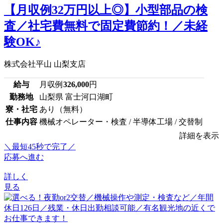
【月収例32万円以上◎】小型部品の検
査／社宅費無料で固定費節約！／未経
験OK♪
株式会社平山 山梨支店
給与
月収例
326,000
円
勤務地
山梨県 富士河口湖町
寮・社宅
あり（無料）
仕事内容
機械オペレーター・検査 / 半導体工場 / 交替制
詳細を表示
＼最短45秒で完了／
応募へ進む
詳しく
見る