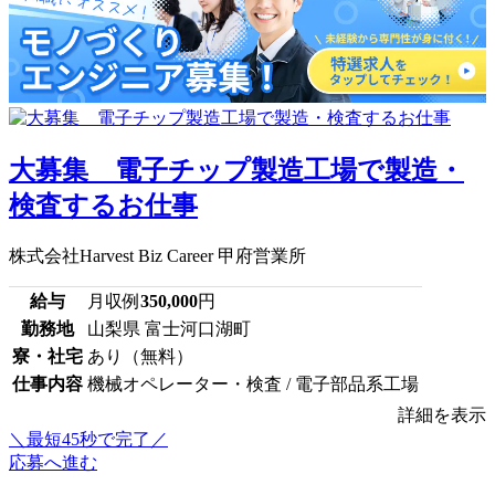
大募集 電子チップ製造工場で製造・
検査するお仕事
株式会社Harvest Biz Career 甲府営業所
給与
月収例
350,000
円
勤務地
山梨県 富士河口湖町
寮・社宅
あり（無料）
仕事内容
機械オペレーター・検査 / 電子部品系工場
詳細を表示
＼最短45秒で完了／
応募へ進む