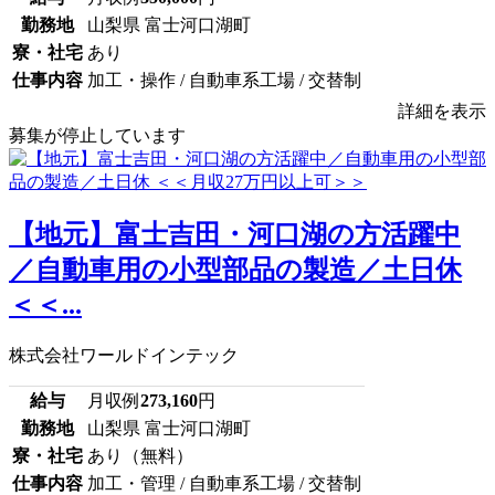
勤務地
山梨県 富士河口湖町
寮・社宅
あり
仕事内容
加工・操作 / 自動車系工場 / 交替制
詳細を表示
募集が停止しています
【地元】富士吉田・河口湖の方活躍中
／自動車用の小型部品の製造／土日休
＜＜...
株式会社ワールドインテック
給与
月収例
273,160
円
勤務地
山梨県 富士河口湖町
寮・社宅
あり（無料）
仕事内容
加工・管理 / 自動車系工場 / 交替制