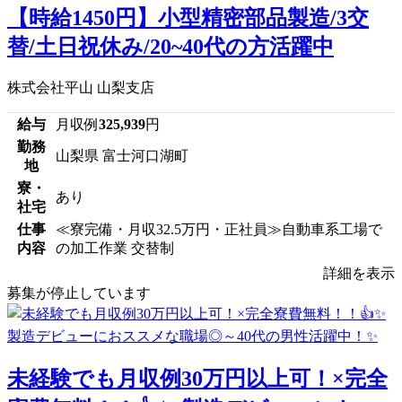
【時給1450円】小型精密部品製造/3交
替/土日祝休み/20~40代の方活躍中
株式会社平山 山梨支店
給与
月収例
325,939
円
勤務
山梨県 富士河口湖町
地
寮・
あり
社宅
仕事
≪寮完備・月収32.5万円・正社員≫自動車系工場で
内容
の加工作業 交替制
詳細を表示
募集が停止しています
未経験でも月収例30万円以上可！×完全