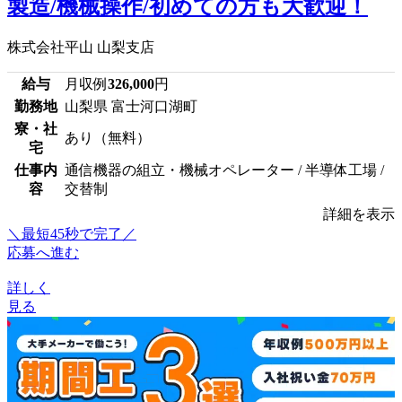
製造/機械操作/初めての方も大歓迎！
株式会社平山 山梨支店
給与
月収例
326,000
円
勤務地
山梨県 富士河口湖町
寮・社
あり（無料）
宅
仕事内
通信機器の組立・機械オペレーター / 半導体工場 /
容
交替制
詳細を表示
＼最短45秒で完了／
応募へ進む
詳しく
見る