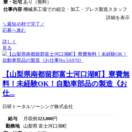
寮・社宅
あり（無料）
仕事内容
機械系工場での組立・加工・プレス製造スタッフ
詳細を表示
＼最短45秒で完了／
応募へ進む
詳しく
見る
【山梨県南都留郡富士河口湖町】寮費無
料！未経験OK！自動車部品の製造《お
仕...
日研トータルソーシング株式会社
給与
月収例
323,000
円
勤務地
山梨県 富士河口湖町