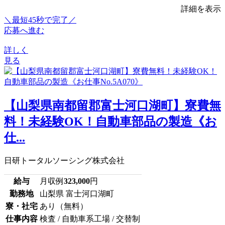
詳細を表示
＼最短45秒で完了／
応募へ進む
詳しく
見る
【山梨県南都留郡富士河口湖町】寮費無
料！未経験OK！自動車部品の製造《お
仕...
日研トータルソーシング株式会社
給与
月収例
323,000
円
勤務地
山梨県 富士河口湖町
寮・社宅
あり（無料）
仕事内容
検査 / 自動車系工場 / 交替制