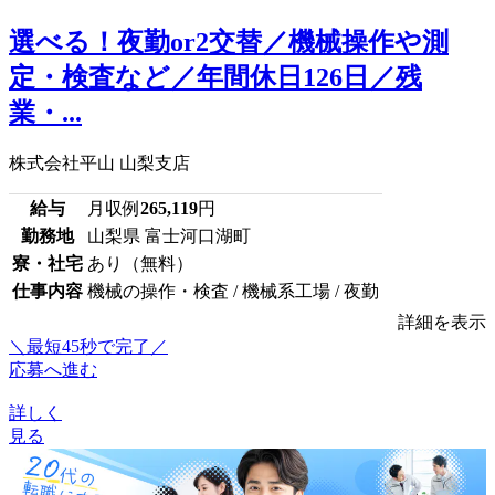
選べる！夜勤or2交替／機械操作や測
定・検査など／年間休日126日／残
業・...
株式会社平山 山梨支店
給与
月収例
265,119
円
勤務地
山梨県 富士河口湖町
寮・社宅
あり（無料）
仕事内容
機械の操作・検査 / 機械系工場 / 夜勤
詳細を表示
＼最短45秒で完了／
応募へ進む
詳しく
見る