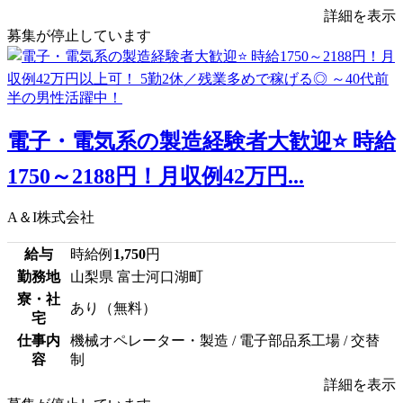
詳細を表示
募集が停止しています
電子・電気系の製造経験者大歓迎⭐ 時給
1750～2188円！月収例42万円...
A＆I株式会社
給与
時給例
1,750
円
勤務地
山梨県 富士河口湖町
寮・社
あり（無料）
宅
仕事内
機械オペレーター・製造 / 電子部品系工場 / 交替
容
制
詳細を表示