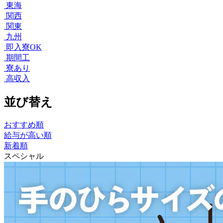
東海
関西
関東
九州
即入寮OK
期間工
寮あり
高収入
並び替え
おすすめ順
給与が高い順
新着順
スペシャル