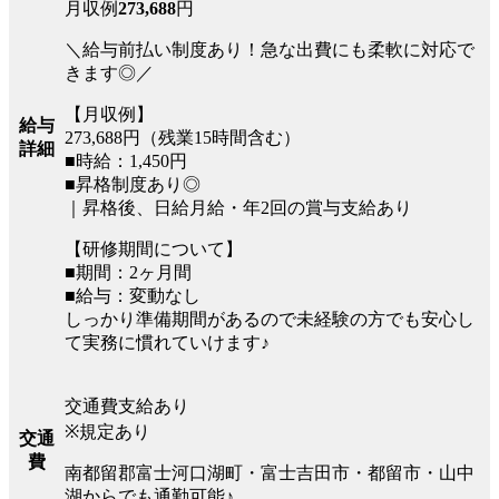
月収例
273,688
円
＼給与前払い制度あり！急な出費にも柔軟に対応で
きます◎／
【月収例】
給与
273,688円（残業15時間含む）
詳細
■時給：1,450円
■昇格制度あり◎
｜昇格後、日給月給・年2回の賞与支給あり
【研修期間について】
■期間：2ヶ月間
■給与：変動なし
しっかり準備期間があるので未経験の方でも安心し
て実務に慣れていけます♪
交通費支給あり
※規定あり
交通
費
南都留郡富士河口湖町・富士吉田市・都留市・山中
湖からでも通勤可能♪