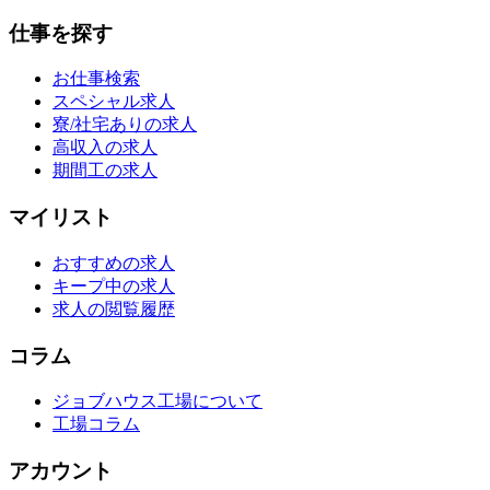
仕事を探す
お仕事検索
スペシャル求人
寮/社宅ありの求人
高収入の求人
期間工の求人
マイリスト
おすすめの求人
キープ中の求人
求人の閲覧履歴
コラム
ジョブハウス工場について
工場コラム
アカウント