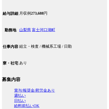
月収例
273,688
円
給与詳細
山梨県
富士河口湖町
勤務地
組立・検査 / 機械系工場 / 日勤
仕事内容
あり
寮・社宅
募集内容
賞与/報奨金/慰労金あり
週払い
日払い
給料前払いOK