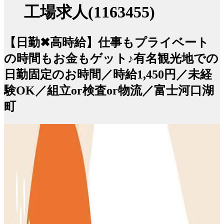
工場求人(1163455)
【日勤✖高時給】仕事もプライベート
の時間もお金もゲット♪有名観光地での
日勤固定のお時間／時給1,450円／未経
験OK／組立or検査or物流／富士河口湖
町