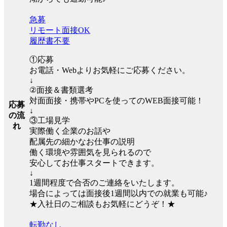
急募
リモート面接OK
履歴書不要
①応募
お電話・Webよりお気軽にご応募ください。
↓
②面接＆書類選考
対面面接・携帯やPCを使ってのWEB面接可能！
応募
↓
の流
③工場見学
れ
実際働く企業のお話や
配属先の細かなお仕事の説明
働く環境や雰囲気を見られるので
安心してお仕事スタートできます。
↓
1週間程度で合否のご連絡をいたします。
場合によっては面接後1週間以内での就業も可能♪
★入社日のご相談もお気軽にどうぞ！★
転勤なし