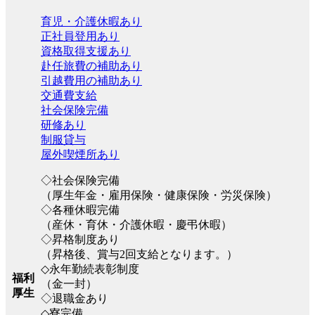
育児・介護休暇あり
正社員登用あり
資格取得支援あり
赴任旅費の補助あり
引越費用の補助あり
交通費支給
社会保険完備
研修あり
制服貸与
屋外喫煙所あり
◇社会保険完備
（厚生年金・雇用保険・健康保険・労災保険）
◇各種休暇完備
（産休・育休・介護休暇・慶弔休暇）
◇昇格制度あり
（昇格後、賞与2回支給となります。）
◇永年勤続表彰制度
福利
（金一封）
厚生
◇退職金あり
◇寮完備