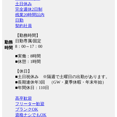
土日休み
完全週休2日制
残業20時間以内
日勤
契約社員
【勤務時間】
日勤専属/固定
勤務
8：00～17：00
時間
■実働：8時間
■休憩：1時間
【休日】
■土日祝休み ※隔週で土曜日の出勤があります。
■長期連休年3回 （GW・夏季休暇・年末年始）
■年間休日：110日
高卒歓迎
フリーター歓迎
ブランクOK
資格ナシでもOK