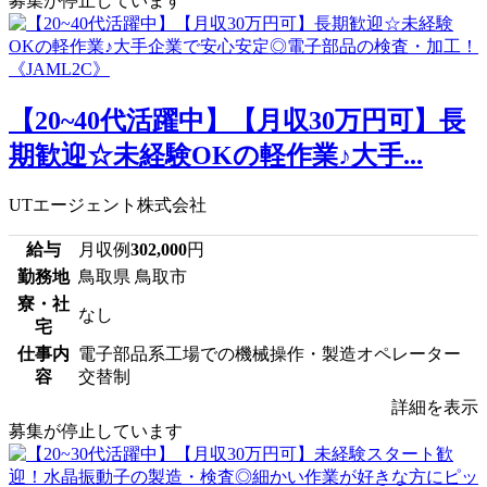
募集が停止しています
【20~40代活躍中】【月収30万円可】長
期歓迎☆未経験OKの軽作業♪大手...
UTエージェント株式会社
給与
月収例
302,000
円
勤務地
鳥取県 鳥取市
寮・社
なし
宅
仕事内
電子部品系工場での機械操作・製造オペレーター
容
交替制
詳細を表示
募集が停止しています