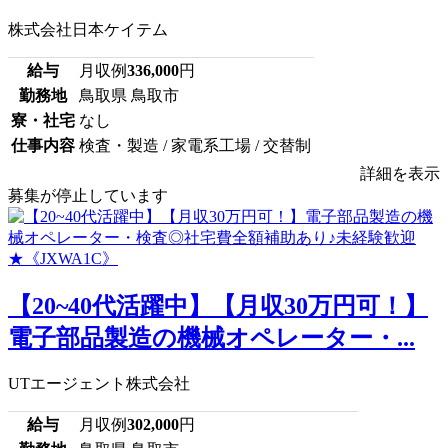
株式会社日本ケイテム
給与
月収例
336,000
円
勤務地
鳥取県 鳥取市
寮・社宅
なし
仕事内容
検査・製造 / 家電系工場 / 交替制
詳細を表示
募集が停止しています
【20~40代活躍中】【月収30万円可！】
電子部品製造の機械オペレーター・...
UTエージェント株式会社
給与
月収例
302,000
円