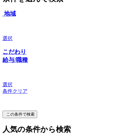
地域
選択
こだわり
給与/職種
選択
条件クリア
この条件で検索
人気の条件から検索