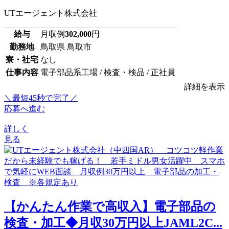
UTエージェント株式会社
給与
月収例
302,000
円
勤務地
鳥取県 鳥取市
寮・社宅
なし
仕事内容
電子部品系工場 / 検査・検品 / 正社員
詳細を表示
＼最短45秒で完了／
応募へ進む
詳しく
見る
【かんたん作業で高収入】電子部品の
検査・加工◆月収30万円以上JAML2C...