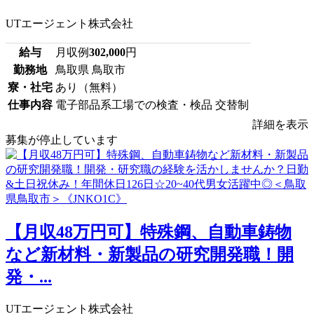
UTエージェント株式会社
給与
月収例
302,000
円
勤務地
鳥取県 鳥取市
寮・社宅
あり（無料）
仕事内容
電子部品系工場での検査・検品 交替制
詳細を表示
募集が停止しています
【月収48万円可】特殊鋼、自動車鋳物
など新材料・新製品の研究開発職！開
発・...
UTエージェント株式会社