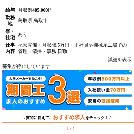
給与
月収例
485,000
円
勤務
鳥取県 鳥取市
地
寮・
あり
社宅
仕事
≪寮完備・月収48.5万円・正社員≫機械系工場での
内容
管理・清掃・事務 日勤
詳細を表示
募集が停止しています
おすすめ求人
\ 質問に答えて、
をチェック！ /
1 / 4