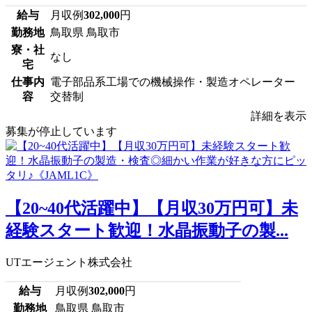
給与
月収例
302,000
円
勤務地
鳥取県 鳥取市
寮・社
なし
宅
仕事内
電子部品系工場での機械操作・製造オペレーター
容
交替制
詳細を表示
募集が停止しています
【20~40代活躍中】【月収30万円可】未
経験スタート歓迎！水晶振動子の製...
UTエージェント株式会社
給与
月収例
302,000
円
勤務地
鳥取県 鳥取市