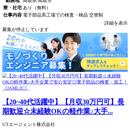
勤務地
鳥取県 鳥取市
寮・社宅
あり（無料）
仕事内容
電子部品系工場での検査・検品 交替制
詳細を表示
募集が停止しています
【20~40代活躍中】【月収30万円可】長
期歓迎☆未経験OKの軽作業♪大手...
UTエージェント株式会社