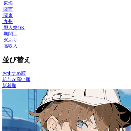
東海
関西
関東
九州
即入寮OK
期間工
寮あり
高収入
並び替え
おすすめ順
給与が高い順
新着順