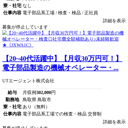
寮・社宅
なし
仕事内容
電子部品系工場 / 検査・検品 / 正社員
詳細を表示
募集が停止しています
【20~40代活躍中】【月収30万円可！】
電子部品製造の機械オペレーター・...
UTエージェント株式会社
給与
月収例
302,000
円
勤務地
鳥取県 鳥取市
寮・社宅
あり（無料）
仕事内容
電子部品系工場での検査・検品 交替制
詳細を表示