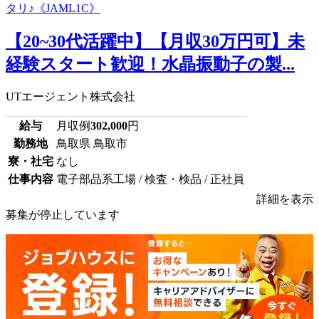
【20~30代活躍中】【月収30万円可】未
経験スタート歓迎！水晶振動子の製...
UTエージェント株式会社
給与
月収例
302,000
円
勤務地
鳥取県 鳥取市
寮・社宅
なし
仕事内容
電子部品系工場 / 検査・検品 / 正社員
詳細を表示
募集が停止しています