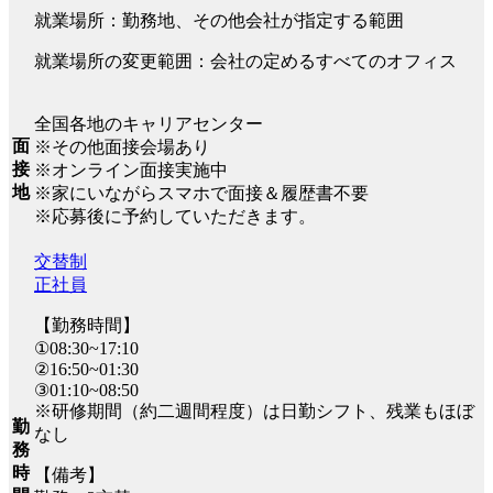
就業場所：勤務地、その他会社が指定する範囲
就業場所の変更範囲：会社の定めるすべてのオフィス
全国各地のキャリアセンター
面
※その他面接会場あり
接
※オンライン面接実施中
地
※家にいながらスマホで面接＆履歴書不要
※応募後に予約していただきます。
交替制
正社員
【勤務時間】
①08:30~17:10
②16:50~01:30
③01:10~08:50
※研修期間（約二週間程度）は日勤シフト、残業もほぼ
勤
なし
務
時
【備考】