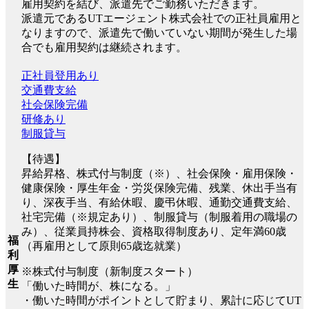
雇用契約を結び、派遣先でご勤務いただきます。
派遣元であるUTエージェント株式会社での正社員雇用と
なりますので、派遣先で働いていない期間が発生した場
合でも雇用契約は継続されます。
正社員登用あり
交通費支給
社会保険完備
研修あり
制服貸与
【待遇】
昇給昇格、株式付与制度（※）、社会保険・雇用保険・
健康保険・厚生年金・労災保険完備、残業、休出手当有
り、深夜手当、有給休暇、慶弔休暇、通勤交通費支給、
社宅完備（※規定あり）、制服貸与（制服着用の職場の
み）、従業員持株会、資格取得制度あり、定年満60歳
福
（再雇用として原則65歳迄就業）
利
厚
※株式付与制度（新制度スタート）
生
「働いた時間が、株になる。」
・働いた時間がポイントとして貯まり、累計に応じてUT