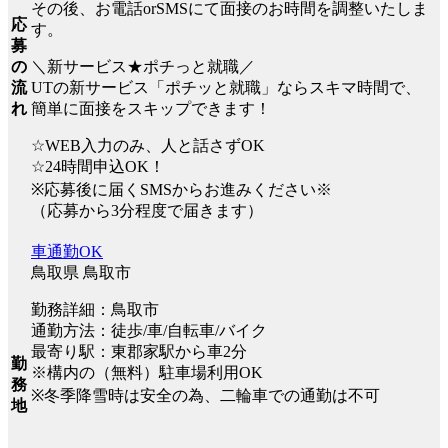
その後、お電話orSMSにて面接のお時間を調整いたしま
応
す。
募
＼新サービス★ポチっと就職／
の
UTの新サービス「ポチッと就職」ならスキマ時間で、
流
簡単に面接をスキップできます！
れ
☆WEB入力のみ、人と話さずOK
☆24時間申込OK！
※応募後に届くSMSからお進みください※
（応募から3分程度で届きます）
車通勤OK
鳥取県 鳥取市
勤務詳細：鳥取市
通勤方法：徒歩/車/自転車/バイク
最寄り駅：東郡家駅から車2分
勤
※構内の（無料）駐車場利用OK
務
※冬季降雪時は安全の為、二輪車での通勤は不可
地