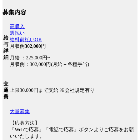
募集内容
高収入
週払い
給
給料前払いOK
与
月収例
302,000
円
詳
細
月給 ：225,000円~
月収例：302,000円(月給＋各種手当)
交
上限30,000円まで支給 ※会社規定有り
通
費
大量募集
【応募方法】
「Webで応募」「電話で応募」ボタンよりご応募をお願
いいたします。