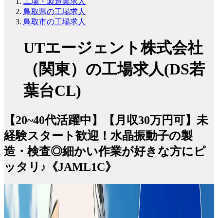
工場・製造業求人
鳥取県の工場求人
鳥取市の工場求人
UTエージェント株式会社
（関東）の工場求人(DS若
葉台CL)
【20~40代活躍中】【月収30万円可】未
経験スタート歓迎！水晶振動子の製
造・検査◎細かい作業が好きな方にピ
ッタリ♪《JAML1C》