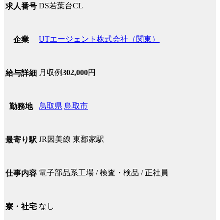
DS若葉台CL
求人番号
UTエージェント株式会社（関東）
企業
月収例
302,000
円
給与詳細
鳥取県
鳥取市
勤務地
JR因美線 東郡家駅
最寄り駅
電子部品系工場 / 検査・検品 / 正社員
仕事内容
なし
寮・社宅