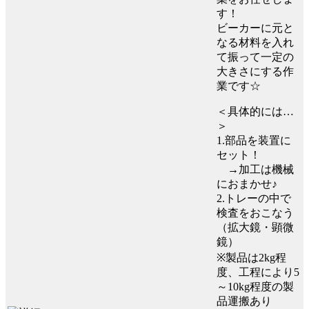
す！
ビーカーに元と
なる材料を入れ
て振って一定の
大きさにする作
業です☆
＜具体的には…
＞
1.部品を装置に
セット！
→加工は機械
におまかせ♪
2.トレーの中で
検査をおこなう
（拡大鏡・顕微
鏡）
※製品は2kg程
度、工程により5
～10kg程度の製
品運搬あり