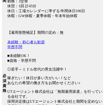
間
勤務：3交替
休憩：1回 計45分
休日：工場カレンダーに準ずる/年間休日106日
休暇：GW休暇・夏季休暇・年末年始休暇
【雇用形態補足】期間の定め：無
未経験・初心者も歓迎
学歴不問
■未経験OK！
■資格・学歴不問
◎若手～ミドル世代の男女活躍中！
必
稼ぎたい！休日が多い方がいい！など
須
あなたの希望の働き方をお聞かせください♪
資
格
UTエージェント株式会社は「無期雇用派遣」を行ってい
る会社です。
採用決定後はUTエージェント株式会社と期間を定めない