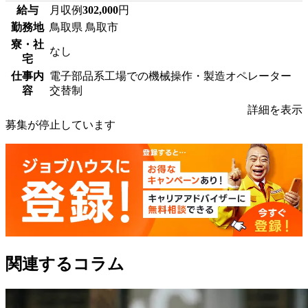
給与
月収例
302,000
円
勤務地
鳥取県 鳥取市
寮・社
なし
宅
仕事内
電子部品系工場での機械操作・製造オペレーター
容
交替制
詳細を表示
募集が停止しています
関連するコラム