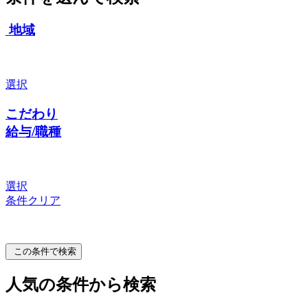
地域
選択
こだわり
給与/職種
選択
条件クリア
この条件で検索
人気の条件から検索