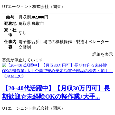
UTエージェント株式会社（関東）
給与
月収例
302,000
円
勤務地
鳥取県 鳥取市
寮・社
なし
宅
仕事内
電子部品系工場での機械操作・製造オペレーター
容
交替制
詳細を表示
募集が停止しています
【20~40代活躍中】【月収30万円可】長
期歓迎☆未経験OKの軽作業♪大手...
UTエージェント株式会社（関東）