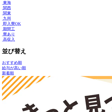
東海
関西
関東
九州
即入寮OK
期間工
寮あり
高収入
並び替え
おすすめ順
給与が高い順
新着順