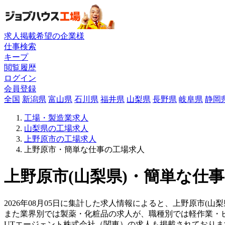
求人掲載希望の企業様
仕事検索
キープ
閲覧履歴
ログイン
会員登録
全国
新潟県
富山県
石川県
福井県
山梨県
長野県
岐阜県
静岡
工場・製造業求人
山梨県の工場求人
上野原市の工場求人
上野原市・簡単な仕事の工場求人
上野原市(山梨県)・簡単な仕事
2026年08月05日に集計した求人情報によると、上野原市(山
また業界別では製薬・化粧品の求人が、職種別では軽作業・
UTエージェント株式会社（関東）の求人も掲載されており