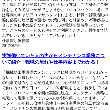
ス工場》にまだ登録していないという方は、この機会にご登
録をしてみてはいかがでしょうか。《ジョブハウス工場》で
は専属のキャリアコンサルタントによる、転職・就職活動の
際に必要な履歴書や面接の対策に関する相談や、求職者様に
合ったお仕事の紹介などもメールや電話で随時承っていま
す。こちらのサービスも併せてご利用ください。最後まで読
んでいただき、ありがとうございました！
仕事探し体験談
2017/08/06
実際働いていた人の声からメンテナンス業務につ
いて紹介！転職の流れや仕事内容までわかる！
「機械や工場設備のメンテナンスに興味あるけどよくわから
ない」「転職したいけど、流れがよくわからない」など…こ
の記事ではみなさんが抱えるいくつかの疑問について、現場
で働く方の声や口コミ、ブログの情報をもとに解決していき
ます！プロフィール今回は実際に現在、メンテナンス業務に
転職して現場で働いている人のお話を伺っていきます。 プ
ロフィール年齢33歳性別男性仕事内容半導体の前工程設備保
全・メンテナンス業務勤務地山形県 転職時についてどうし