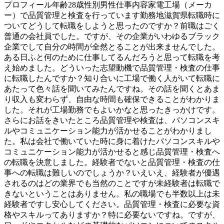
プロフィール年齢28歳性別男性仕事内容家電工場（メーカ
ー）で品質管理と検査を行っています勤務地滋賀県転職時に
ついてどうして転職をしようと思ったのですか？前職はごく
普通の会社員でした。ですが、その企業がいわゆるブラック
企業でして自分の時間が全然とることが出来ませんでした。
ある日ふと何のために仕事してるんだろうと思って転職を考
え始めました。どういった志望動機で品質管理・検査の仕事
に転職したんですか？知り合いに工場で働く人がいて転職に
あたって色々話を聞いてみたんですね。その話を聞くとあま
り収入も変わらず、自由な時間も確保できることがわかりま
した。それが工場勤務でもよいかなと思ったきっかけです。
さらにお話をきいたところ品質管理や検査は、パソコンスキ
ルやコミュニケーション能力が活かせることがわかりまし
た。私は会社で働いていた時に身に着けたパソコンスキルや
コミュニケーション能力が活かせると感じ品質管理・検査へ
の転職を決意しました。経験者でないと品質管理・検査の仕
事への転職は難しいのでしょうか？いえいえ、経験者が優遇
されるのはどの業界でも当然のことですが未経験者は転職で
きないということはありません。私の職場でも半数以上は未
経験者ですし安心してください。品質管理・検査に必要な資
格やスキルってありますか？特に必要ないですね。ですが、