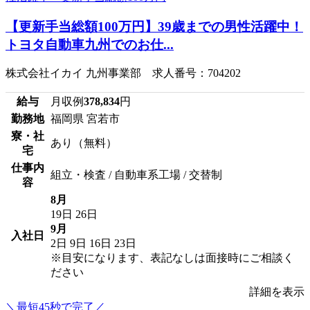
【更新手当総額100万円】39歳までの男性活躍中！
トヨタ自動車九州でのお仕...
株式会社イカイ 九州事業部 求人番号：704202
給与
月収例
378,834
円
勤務地
福岡県 宮若市
寮・社
あり（無料）
宅
仕事内
組立・検査 / 自動車系工場 / 交替制
容
8月
19日
26日
9月
入社日
2日
9日
16日
23日
※目安になります、表記なしは面接時にご相談く
ださい
詳細を表示
＼最短45秒で完了／