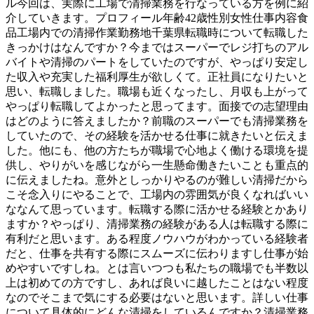
ル今回は、実際に工場で清掃業務を行なっている方を例に紹
介していきます。プロフィール年齢42歳性別女性仕事内容食
品工場内での清掃作業勤務地千葉県転職時について転職した
きっかけはなんですか？今まではスーパーでレジ打ちのアル
バイトや清掃のパートをしていたのですが、やっぱり安定し
た収入や充実した福利厚生が欲しくて。正社員になりたいと
思い、転職しました。職場も近くなったし、月収も上がって
やっぱり転職してよかったと思ってます。面接での志望理由
はどのように答えましたか？前職のスーパーでも清掃業務を
していたので、その経験を活かせる仕事に就きたいと伝えま
した。他にも、他の方たちが職場で心地よく働ける環境を提
供し、やりがいを感じながら一生懸命働きたいことも重点的
に伝えましたね。意外としっかりやるのが難しい清掃だから
こそ念入りにやることで、工場内の雰囲気が良くなればいい
ななんて思っています。転職する際に活かせる経験とかあり
ますか？やっぱり、清掃業務の経験がある人は転職する際に
有利だと思います。ある程度ノウハウがわかっている経験者
だと、仕事を共有する際にスムーズに伝わりますし仕事が始
めやすいですしね。とは言いつつも私たちの職場でも半数以
上は初めての方ですし、あれば良いに越したことはない程度
なのでそこまで気にする必要はないと思います。詳しい仕事
について具体的にどんな清掃をしているんですか？清掃業務