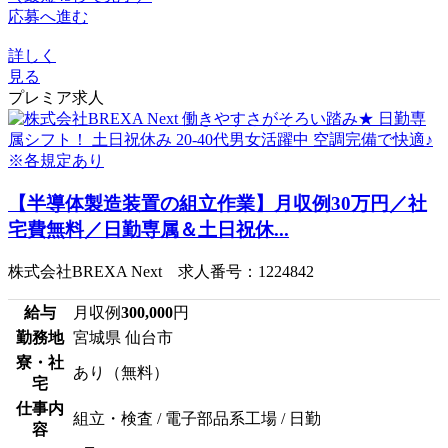
応募へ進む
詳しく
見る
プレミア求人
【半導体製造装置の組立作業】月収例30万円／社
宅費無料／日勤専属＆土日祝休...
株式会社BREXA Next 求人番号：1224842
給与
月収例
300,000
円
勤務地
宮城県 仙台市
寮・社
あり（無料）
宅
仕事内
組立・検査 / 電子部品系工場 / 日勤
容