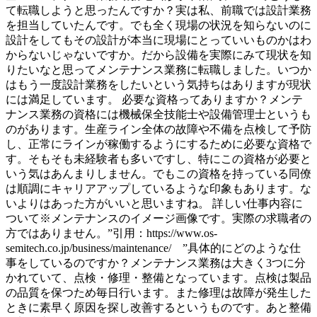
て転職しようと思ったんですか？実は私、前職では設計業務
を担当していたんです。でも全く現場の状況を知らないのに
設計をしてもその設計が本当に現場にとっていいものかはわ
からないじゃないですか。だから設備を実際にみて現状を知
りたいなと思ってメンテナンス業務に転職しました。いつか
はもう一度設計業務をしたいという気持ちはありますが現状
には満足しています。 必要な資格ってありますか？メンテ
ナンス業務の資格には機械保全技能士や設備管理士というも
のがあります。生産ライン全体の故障や不備を点検して予防
し、正常にラインが稼働するようにするために必要な資格で
す。そもそも未経験者も多いですし、特にこの資格が必要と
いう気はあんまりしません。でもこの資格を持っている同僚
は順調にキャリアアップしているような印象もあります。な
いよりはあった方がいいと思いますね。 詳しい仕事内容に
ついて※メンテナンスのイメージ画像です。実際の求職者の
方ではありません。”引用：https://www.os-
semitech.co.jp/business/maintenance/ ”具体的にどのような仕
事をしているのですか？メンテナンス業務は大きく3つに分
かれていて、点検・修理・整備となっています。点検は製品
の品質を保つため毎日行います。また修理は故障が発生した
ときに素早く原因を探し改善するというものです。あと整備