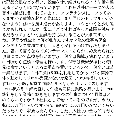
は部品交換などを行い、設備を使い続けられるよう準備を整
えるというものになっています。これら以外にデータの入れ
替えも業務に含まれています。 メンテナンスにコツってあ
りますか？故障が起きた際には、また同じのトラブルが起き
ないように修正を施す必要があります。コツというと少し違
うかもしれませんが、常に「どうすればもっと故障を減らせ
るだろう？」という意識を持ち続けることが大事ですか
ね。 保守や保全とは何が違うんですか？私の仕事も保全・
メンテナンス業務ですし、大きく変わるわけではありませ
ん。強いて言うならばメンテナンスはあらかじめ決められた
項目について点検を行いますが、保全は機械が壊れないよう
に日頃から点検・修理を行います。保守は機械が壊れた時に
元に戻すというところに重点を置いているので、保全とは若
干異なります。 1日の流れ8:00-朝礼をしてからラジオ体操で
体を動かします8:30-異変がないか巡回しつつ待機していま
す12:00-お昼は食堂で同僚と食べながらリラックスします
13:00-気を引き締め直して午後も同様に業務を行います17:00
終礼をして業務引継ぎをします 今の仕事について月収はど
のくらいですか？正社員として働いているのですが、今の月
収は35万円くらいですかね。前職では30万円いかないくらい
だったので、家族も喜んでいました。入社祝い金も20万円く