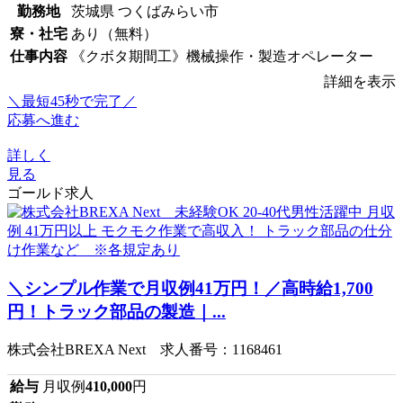
勤務地
茨城県 つくばみらい市
寮・社宅
あり（無料）
仕事内容
《クボタ期間工》機械操作・製造オペレーター
詳細を表示
＼最短45秒で完了／
応募へ進む
詳しく
見る
ゴールド求人
＼シンプル作業で月収例41万円！／高時給1,700
円！トラック部品の製造｜...
株式会社BREXA Next 求人番号：1168461
給与
月収例
410,000
円