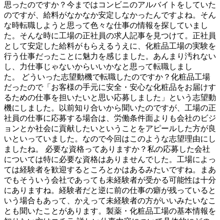
思ったのですか？今まではコンビニのアルバイトをしていた
のですが、給料がなかなか安定しなかったんですよね。そん
な時転職しようと思って色々な仕事の情報を探していまし
た。そんな時に工場の正社員の求人記事を見つけて。正社員
として安定した給料がもらえるうえに、化粧品工場の実験を
行う仕事だったことに魅力を感じました。あんまり汚れない
し、力仕事じゃないからいいかなと思って転職しまし
た。 どういった志望動機で転職したのですか？化粧品工場
だったので「お客様の手元に安全・安心な化粧品をお届けす
るための仕事を担いたいと思い応募しました」という志望動
機にしました。以前知り合いから聞いたのですが、工場の正
社員の仕事に応募する場合は、労働条件面よりも会社のビジ
ョンとか社会に貢献したいということをアピールした方が良
いといっていました。なので今回はこのような志望理由にし
ましたね。 必要な資格ってありますか？私の応募した会社
については特に必要な資格はありませんでした。工場によっ
ては経験者を歓迎するところとかはあるみたいですね。まあ
でもそういう会社であっても未経験者が受かる可能性は十分
にありますね。経験者だと逆に前の仕事の癖が残っていると
いう場合もあって、かえって未経験者の方がいいみたいなこ
とも聞いたことがあります。製薬・化粧品工場の基本情報を