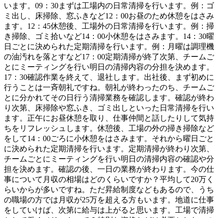
います。09：30まずは工場内の日常清掃を行います。例：ゴ
ミ出し、床掃除、窓ふきなど12：00お昼のため休憩をはさみ
ます。12：45休憩後、工場外の日常清掃を行います。例：掃
き掃除、ゴミ拾いなど14：00小休憩をはさみます。14：30曜
日ごとに決められた定期清掃を行います。例：月曜は調理機
の油汚れを落とすなど17：00定期清掃が終了次第、チームご
とにミーティングを行い明日の清掃内容の分担を決めます。
17：30確認作業を終えて、退社します。出社後、まず初めに
行うことは一斉朝礼ですね。朝礼が終わったのち、チームご
とに分かれてその日行う清掃業務を確認します。確認が終わ
り次第、床掃除や窓ふき、ゴミ出しといった日常清掃を行い
ます。正午にお昼休憩を取り、仕事仲間と話したりして気持
ちをリフレッシュします。休憩後、工場の外の掃き掃除など
をして14：00ごろに小休憩をはさみます。それから曜日ごと
に決められた定期清掃を行います。定期清掃が終わり次第、
チームごとにミーティングを行い明日の清掃内容の確認や分
担を決めます。確認の後、一日の業務が終わります。今の仕
事について月収の相場はどのくらいですか？平均して20万く
らいからが多いですね。ただ昇給制度などもあるので、うち
の職場の方では月収が25万を超える方もいます。地道に仕事
をしていけば、次第に給与は上がると思います。工場で清掃