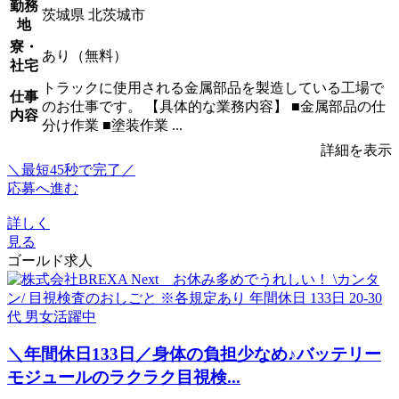
勤務
茨城県 北茨城市
地
寮・
あり（無料）
社宅
トラックに使用される金属部品を製造している工場で
仕事
のお仕事です。 【具体的な業務内容】 ■金属部品の仕
内容
分け作業 ■塗装作業 ...
詳細を表示
＼最短45秒で完了／
応募へ進む
詳しく
見る
ゴールド求人
＼年間休日133日／身体の負担少なめ♪バッテリー
モジュールのラクラク目視検...