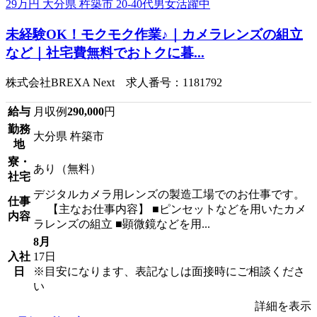
未経験OK！モクモク作業♪｜カメラレンズの組立
など｜社宅費無料でおトクに暮...
株式会社BREXA Next 求人番号：1181792
給与
月収例
290,000
円
勤務
大分県 杵築市
地
寮・
あり（無料）
社宅
デジタルカメラ用レンズの製造工場でのお仕事です。
仕事
【主なお仕事内容】 ■ピンセットなどを用いたカメ
内容
ラレンズの組立 ■顕微鏡などを用...
8月
入社
17日
日
※目安になります、表記なしは面接時にご相談くださ
い
詳細を表示