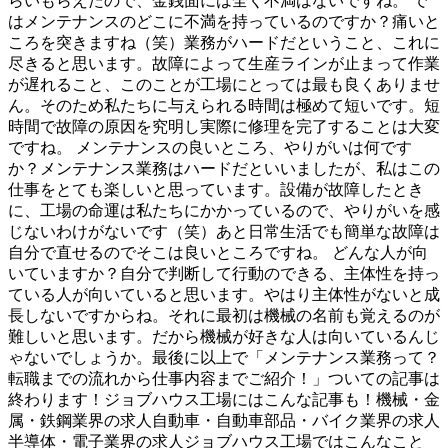
らいもらえたので、金銭面には全く不満はないですね。 で
はメンテナンスのどこに不満を持っているのですか？痛いと
ころを突きますね（笑）業務がハードだということ、これに
尽きると思います。故障によって生産ラインが止まって作業
が遅れること、このことが工場にとっては最も良くありませ
ん。そのため私たちに与えられる時間は極めて短いです。短
時間で故障の原因を究明し実際に修理を完了することは大変
ですね。 メンテナンスの良いところ、やりがいは何です
か？メンテナンス業務はハードだといいましたが、私はこの
仕事をとても楽しいと思っています。設備が故障したとき
に、工場の命運は私たちにかかっているので、やりがいを感
じないわけがないです（笑）あと日常生活でも簡単な故障は
自分で直せるのでそこは良いところですね。 どんな人が向
いていますか？自分で判断して行動のできる、主体性を持っ
ている人が向いていると思います。やはり主体性がないと成
長しないですからね。それに最初は機械の名前も覚えるのが
難しいと思います。だから機械が好きな人は向いているんじ
ゃないでしょうか。最後に以上で「メンテナンス業務って？
転職までの流れから仕事内容までご紹介！」ついての記事は
終わります！ジョブハウス工場にはこんな記事も！機械・金
属・鉄鋼業界の求人自動車・自動車部品・バイク業界の求人
半導体・電子業界の求人ジョブハウス工場ではこんなこと