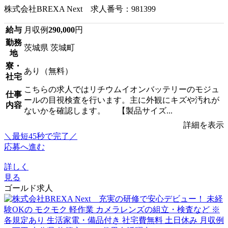
株式会社BREXA Next 求人番号：981399
給与
月収例
290,000
円
勤務
茨城県 茨城町
地
寮・
あり（無料）
社宅
こちらの求人ではリチウムイオンバッテリーのモジュ
仕事
ールの目視検査を行います。主に外観にキズや汚れが
内容
ないかを確認します。 【製品サイズ...
詳細を表示
＼最短45秒で完了／
応募へ進む
詳しく
見る
ゴールド求人