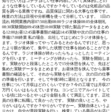
知りたい方はコチラ 詳しい仕事内容について具体的にどの
ような仕事をしているんですか？今しているのは化粧品の品
質を調べる業務ですね。品質保証に関わる大事な仕事です。
検査の方法は目視や分析機を使って分析しています。 1日の
流れ 時間業務内容07:50出勤08:00ラジオ体操08:05全体朝礼
08:30実験開始09:45休憩10:00実験で得た製品データをまとめ
る12:00お昼12:45薬事書類の確認14:45実験や次の日の仕事の
準備17:00終業 私の場合、出社してはじめにラジオ体操をし
ます。ラジオ体操ってやってみるとわかるんですけど、思っ
たより眼が覚めて、集中した状態で仕事を始めることができ
るんです。ラジオ体操が終わったらちょっとしたミーティン
グを行います。ミーティングが終わったら、実験を開始しま
す。実験がひと段落したところで15分休憩を挟んで、先ほど
集めた実験データをまとめます。お昼休憩を挟んでから薬事
書類の確認をして、それから実験を行ったり、次の日の仕事
の準備を行います。そして午後5時に退社となります。 今の
仕事について月収はどのくらいですか？今の工場では月収27
万円くらいはもらえていますね。コンビニでアルバイトして
いる頃に比べるとやっぱり金額も良くて満足してます。正社
員の仕事に転職して良かったです。 実験の良いところ、や
りがいはなんですか？やりがいですかー。実験自体というよ
りかは、自分が普段実験を行い、検査している商品がお店に