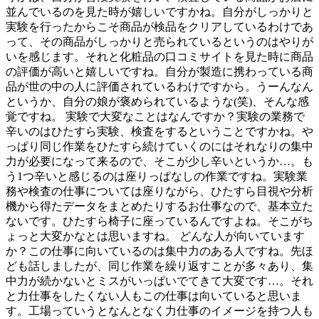
並んでいるのを見た時が嬉しいですかね。自分がしっかりと
実験を行ったからこそ商品が検品をクリアしているわけであ
って、その商品がしっかりと売られているというのはやりが
いを感じます。それと化粧品の口コミサイトを見た時に商品
の評価が高いと嬉しいですね。自分が製造に携わっている商
品が世の中の人に評価されているわけですから。うーんなん
というか、自分の娘が褒められているような(笑)、そんな感
覚ですね。 実験で大変なことはなんですか？実験の業務で
辛いのはひたすら実験、検査をするということですかね。や
っぱり同じ作業をひたすら続けていくのにはそれなりの集中
力が必要になって来るので、そこが少し辛いというか…。も
う1つ辛いと感じるのは座りっぱなしの作業ですね。実験業
務や検査の仕事については座りながら、ひたすら目視や分析
機から得たデータをまとめたりするお仕事なので、基本立た
ないです。ひたすら椅子に座っているんですよね。そこがち
ょっと大変かなとは思いますね。 どんな人が向いています
か？この仕事に向いているのは集中力のある人ですね。先ほ
ども話しましたが、同じ作業を繰り返すことが多々あり、集
中力が続かないとミスがいっぱいでてきて大変です…。それ
と力仕事をしたくない人もこの仕事は向いていると思いま
す。工場っていうとなんとなく力仕事のイメージを持つ人も