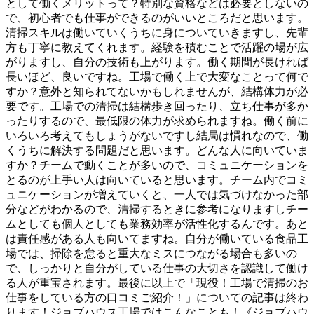
として働くメリットって？特別な資格などは必要としないの
で、初心者でも仕事ができるのがいいところだと思います。
清掃スキルは働いていくうちに身についていきますし、先輩
方も丁寧に教えてくれます。経験を積むことで活躍の場が広
がりますし、自分の技術も上がります。働く期間が長ければ
長いほど、良いですね。工場で働く上で大変なことって何で
すか？意外と知られてないかもしれませんが、結構体力が必
要です。工場での清掃は結構歩き回ったり、立ち仕事が多か
ったりするので、最低限の体力が求められますね。働く前に
いろいろ考えてもしょうがないですし結局は慣れなので、働
くうちに解決する問題だと思います。どんな人に向いていま
すか？チームで動くことが多いので、コミュニケーションを
とるのが上手い人は向いていると思います。チーム内でコミ
ュニケーションが増えていくと、一人では気づけなかった部
分などがわかるので、清掃するときに参考になりますしチー
ムとしても個人としても業務効率が活性化するんです。あと
は責任感がある人も向いてますね。自分が働いている食品工
場では、掃除を怠ると重大なミスにつながる場合も多いの
で、しっかりと自分がしている仕事の大切さを認識して働け
る人が重宝されます。最後に以上で「現役！工場で清掃のお
仕事をしている方の口コミご紹介！」についての記事は終わ
ります！ジョブハウス工場ではこんなことも！《ジョブハウ