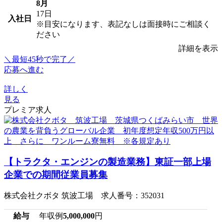
8月
17日
入社日
※目安になります、表記なしは面接時にご相談く
ださい
詳細を表示
＼最短45秒で完了／
応募へ進む
詳しく
見る
プレミア求人
【トラクタ・エンジンの製造業務】東証一部上場
企業での期間従業員募集
株式会社クボタ 筑波工場 求人番号：352031
給与
年収例
5,000,000
円