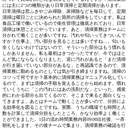
には主に2つの種類があり日常清掃と定期清掃があります。
日常清掃は窓ふきやごみ掃除、床掃除などを毎日して、定期
清掃は曜日ごとに決められた箇所の清掃をしています。私は
食品工場で働いているので衛生管理は徹底されており、日常
清掃は休憩ごとにやっています。あと、清掃業務はチームに
分かれて働くことが多いですね。汚れや匂いってきついんで
すか？仕事上、汚い部分を見ることは多いですね…。匂いも
全くしないわけではないので、そういった部分はもう慣れる
しかありません。私も最初はきつかったですが、今ではほと
んど気にならなくなりました。逆に汚れがあると「まだ清掃
が行き届いていない部分があるな」と再認識できるので、清
掃業務に勤めるものとしては気が引き締まりますね。清掃の
コツって何ですか？基本的に清掃業務はマニュアル化してい
るので、まずは清掃の手順を覚えることから始めます。慣れ
ていくうちに「この汚れにはあの洗剤だな」といった、感覚
的にわかる部分も出てくるので、そこまで来ると面白くなっ
てきますよ。あとはチームで動くことが多いので、分担によ
る効率化を図ることですね。実際、うちの職場でも時間と人
数を計算して清掃分担をしたところ、かなり効率よく働くこ
とができました。1日の流れ時間業務内容09:00出社後、一斉
朝礼をします。その後チームで集まり、清掃業務の確認を行