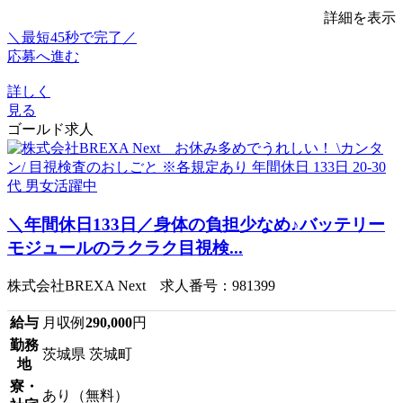
詳細を表示
＼最短45秒で完了／
応募へ進む
詳しく
見る
ゴールド求人
＼年間休日133日／身体の負担少なめ♪バッテリー
モジュールのラクラク目視検...
株式会社BREXA Next 求人番号：981399
給与
月収例
290,000
円
勤務
茨城県 茨城町
地
寮・
あり（無料）