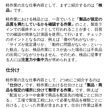
軽作業の主な仕事内容として、まずご紹介するのは
「検
品」
です。
軽作業における検品とは、一言でいうと
「製品が規定の
品質を満たしているかを確認する作業」
のこと。製造ラ
インでの最終チェックとして行われることが多く、目視
での確認や簡単な計測器を使用して行います。チェック
のポイントとなるのは、例えば「傷や汚れがないか」
「サイズが規定通りか」「動作に問題がないか」といっ
た観点。なお、検品作業にミスがあった場合には不良品
の出荷につながりかねません。そのため、検品に従事す
る人には
注意力や集中力
が求められます。
仕分け
軽作業の主な仕事内容として、2つめにご紹介するのは
「仕分け」
です。軽作業における仕分けとは
「製品・商
品を指定の場所に分けて整理する作業」
です。例えば
「配送センターや倉庫で商品を配送先の地域ごとに分け
る」「工場で製造工程において必要な部品を種類ごとに
分ける」といった作業が含まれます。仕分け作業は基本