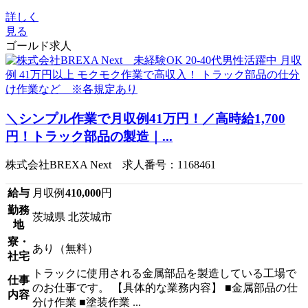
詳しく
見る
ゴールド求人
＼シンプル作業で月収例41万円！／高時給1,700
円！トラック部品の製造｜...
株式会社BREXA Next 求人番号：1168461
給与
月収例
410,000
円
勤務
茨城県 北茨城市
地
寮・
あり（無料）
社宅
トラックに使用される金属部品を製造している工場で
仕事
のお仕事です。 【具体的な業務内容】 ■金属部品の仕
内容
分け作業 ■塗装作業 ...