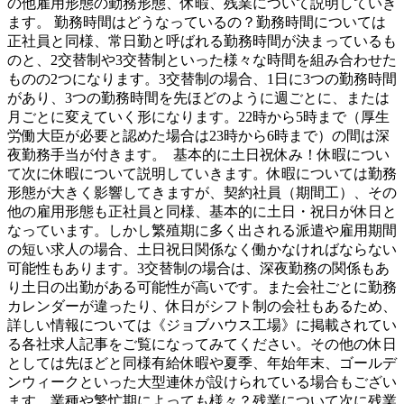
の他雇用形態の勤務形態、休暇、残業について説明していき
ます。 勤務時間はどうなっているの？勤務時間については
正社員と同様、常日勤と呼ばれる勤務時間が決まっているも
のと、2交替制や3交替制といった様々な時間を組み合わせた
ものの2つになります。3交替制の場合、1日に3つの勤務時間
があり、3つの勤務時間を先ほどのように週ごとに、または
月ごとに変えていく形になります。22時から5時まで（厚生
労働大臣が必要と認めた場合は23時から6時まで）の間は深
夜勤務手当が付きます。 基本的に土日祝休み！休暇につい
て次に休暇について説明していきます。休暇については勤務
形態が大きく影響してきますが、契約社員（期間工）、その
他の雇用形態も正社員と同様、基本的に土日・祝日が休日と
なっています。しかし繁殖期に多く出される派遣や雇用期間
の短い求人の場合、土日祝日関係なく働かなければならない
可能性もあります。3交替制の場合は、深夜勤務の関係もあ
り土日の出勤がある可能性が高いです。また会社ごとに勤務
カレンダーが違ったり、休日がシフト制の会社もあるため、
詳しい情報については《ジョブハウス工場》に掲載されてい
る各社求人記事をご覧になってみてください。その他の休日
としては先ほどと同様有給休暇や夏季、年始年末、ゴールデ
ンウィークといった大型連休が設けられている場合もござい
ます。業種や繁忙期によっても様々？残業について次に残業