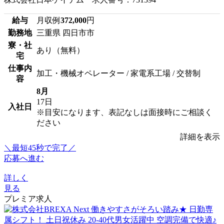
給与
月収例
372,000
円
勤務地
三重県 四日市市
寮・社
あり（無料）
宅
仕事内
加工・機械オペレーター / 家電系工場 / 交替制
容
8月
17日
入社日
※目安になります、表記なしは面接時にご相談く
ださい
詳細を表示
＼最短45秒で完了／
応募へ進む
詳しく
見る
プレミア求人