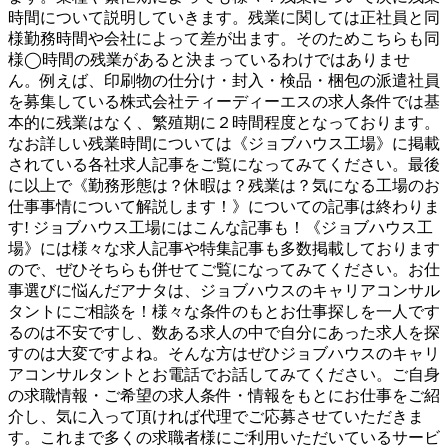
時間について説明していきます。残業に関しては正社員と同
様勤務時間や会社によって差が出ます。そのためこちらも同
様◯時間の残業があると決まっているわけではありませ
ん。例えば、印刷物の仕分け・封入・検品・梱包の派遣社員
を募集している株式会社ティーディーエスの求人条件では基
本的に残業はなく、繁殖期に２時間程度となっております。
なお詳しい残業時間については《ジョブハウス工場》に掲載
されている各社求人記事をご覧になってみてください。最後
に以上で《勤務形態は？休暇は？残業は？気になる工場のお
仕事事情について解説します！》についての記事は終わりま
す! ジョブハウス工場にはこんな記事も！《ジョブハウス工
場》には様々な求人記事や特集記事も多数掲載しております
ので、ぜひそちらも併せてご覧になってみてください。お仕
事選びに悩んだアナタは、ジョブハウスのキャリアコンサル
タントにご相談を！様々な条件のもとお仕事探しを一人です
るのは不安ですし、数ある求人の中で自分にあった求人を探
すのは大変ですよね。そんな方はぜひジョブハウスのキャリ
アコンサルタントとお電話でお話してみてください。ご自身
の求職情報・ご希望の求人条件・情報をもとにお仕事をご紹
介し、気に入って頂ければ代理でご応募させていただきま
す。これまで多くの求職者様にご利用いただいているサービ