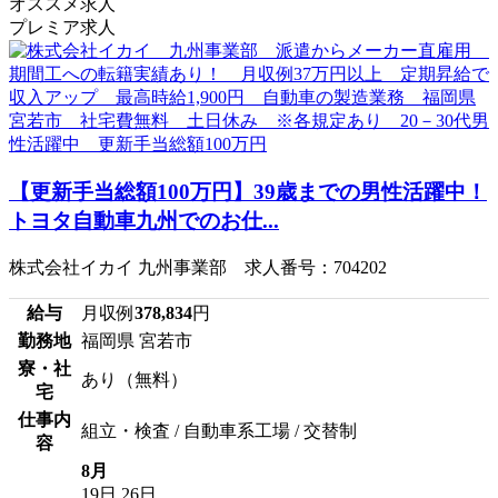
オススメ求人
プレミア求人
【更新手当総額100万円】39歳までの男性活躍中！
トヨタ自動車九州でのお仕...
株式会社イカイ 九州事業部 求人番号：704202
給与
月収例
378,834
円
勤務地
福岡県 宮若市
寮・社
あり（無料）
宅
仕事内
組立・検査 / 自動車系工場 / 交替制
容
8月
19日
26日