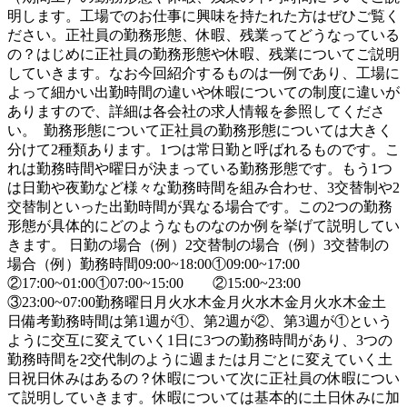
明します。工場でのお仕事に興味を持たれた方はぜひご覧く
ださい。正社員の勤務形態、休暇、残業ってどうなっている
の？はじめに正社員の勤務形態や休暇、残業についてご説明
していきます。なお今回紹介するものは一例であり、工場に
よって細かい出勤時間の違いや休暇についての制度に違いが
ありますので、詳細は各会社の求人情報を参照してくださ
い。 勤務形態について正社員の勤務形態については大きく
分けて2種類あります。1つは常日勤と呼ばれるものです。こ
れは勤務時間や曜日が決まっている勤務形態です。もう1つ
は日勤や夜勤など様々な勤務時間を組み合わせ、3交替制や2
交替制といった出勤時間が異なる場合です。この2つの勤務
形態が具体的にどのようなものなのか例を挙げて説明してい
きます。 日勤の場合（例）2交替制の場合（例）3交替制の
場合（例）勤務時間09:00~18:00①09:00~17:00
②17:00~01:00①07:00~15:00 ②15:00~23:00
③23:00~07:00勤務曜日月火水木金月火水木金月火水木金土
日備考勤務時間は第1週が①、第2週が②、第3週が①という
ように交互に変えていく1日に3つの勤務時間があり、3つの
勤務時間を2交代制のように週または月ごとに変えていく土
日祝日休みはあるの？休暇について次に正社員の休暇につい
て説明していきます。休暇については基本的に土日休みに加