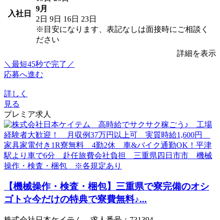
9月
入社日
2日
9日
16日
23日
※目安になります、表記なしは面接時にご相談く
ださい
詳細を表示
＼最短45秒で完了／
応募へ進む
詳しく
見る
プレミア求人
【機械操作・検査・梱包】三重県で寮完備のオシ
ゴト☆今だけの特典で寮費無料♪...
株式会社日本ケイテム 求人番号：731394