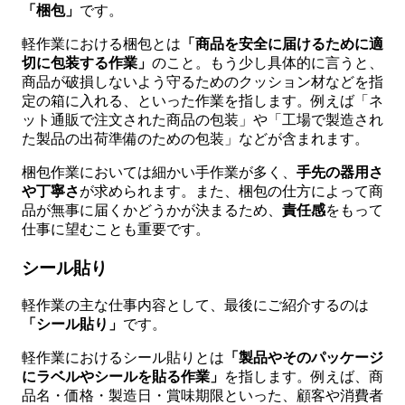
「梱包」
です。
軽作業における梱包とは
「商品を安全に届けるために適
切に包装する作業」
のこと。もう少し具体的に言うと、
商品が破損しないよう守るためのクッション材などを指
定の箱に入れる、といった作業を指します。例えば「ネ
ット通販で注文された商品の包装」や「工場で製造され
た製品の出荷準備のための包装」などが含まれます。
梱包作業においては細かい手作業が多く、
手先の器用さ
や丁寧さ
が求められます。また、梱包の仕方によって商
品が無事に届くかどうかが決まるため、
責任感
をもって
仕事に望むことも重要です。
シール貼り
軽作業の主な仕事内容として、最後にご紹介するのは
「シール貼り」
です。
軽作業におけるシール貼りとは
「製品やそのパッケージ
にラベルやシールを貼る作業」
を指します。例えば、商
品名・価格・製造日・賞味期限といった、顧客や消費者