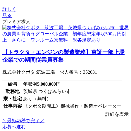
詳しく
見る
プレミア求人
【トラクタ・エンジンの製造業務】東証一部上場
企業での期間従業員募集
株式会社クボタ 筑波工場 求人番号：352031
給与
年収例
5,000,000
円
勤務地
茨城県 つくばみらい市
寮・社宅
あり（無料）
仕事内容
《クボタ期間工》機械操作・製造オペレーター
詳細を表示
＼最短45秒で完了／
応募へ進む