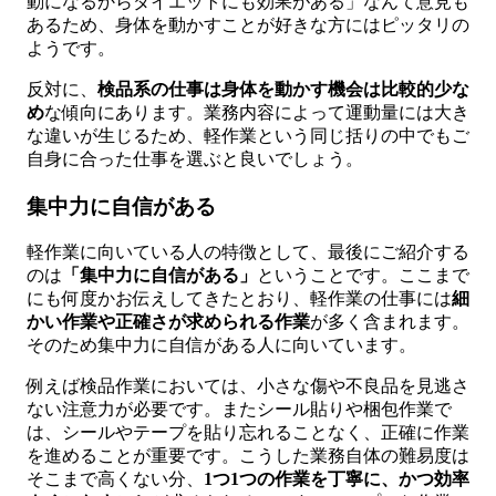
動になるからダイエットにも効果がある」なんて意見も
あるため、身体を動かすことが好きな方にはピッタリの
ようです。
反対に、
検品系の仕事は身体を動かす機会は比較的少な
め
な傾向にあります。業務内容によって運動量には大き
な違いが生じるため、軽作業という同じ括りの中でもご
自身に合った仕事を選ぶと良いでしょう。
集中力に自信がある
軽作業に向いている人の特徴として、最後にご紹介する
のは
「集中力に自信がある」
ということです。ここまで
にも何度かお伝えしてきたとおり、軽作業の仕事には
細
かい作業や正確さが求められる作業
が多く含まれます。
そのため集中力に自信がある人に向いています。
例えば検品作業においては、小さな傷や不良品を見逃さ
ない注意力が必要です。またシール貼りや梱包作業で
は、シールやテープを貼り忘れることなく、正確に作業
を進めることが重要です。こうした業務自体の難易度は
そこまで高くない分、
1つ1つの作業を丁寧に、かつ効率