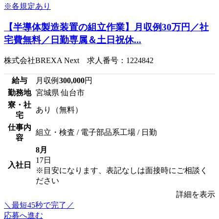
【半導体製造装置の組立作業】月収例30万円／社
宅費無料／日勤専属＆土日祝休...
株式会社BREXA Next 求人番号：1224842
給与
月収例
300,000
円
勤務地
宮城県 仙台市
寮・社
あり（無料）
宅
仕事内
組立・検査 / 電子部品系工場 / 日勤
容
8月
17日
入社日
※目安になります、表記なしは面接時にご相談く
ださい
詳細を表示
＼最短45秒で完了／
応募へ進む