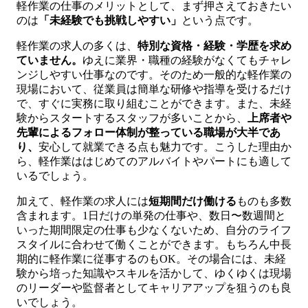
軽作業の仕事のメリットとして、まず押さえておきたい
のは
「未経験でも挑戦しやすい」
という点です。
軽作業の求人の多くは、
特別な資格・経験・学歴を求め
ていません。
ゆえに業界・職種の経験がなくてもチャレ
ンジしやすい仕事なのです。そのため一般的な軽作業の
現場において、従業員は簡単な研修や指導を受けるだけ
で、すぐに実務に取り組むことができます。また、未経
験からスタートするスタッフが多いことから、
上席者や
先輩によるフォロー体制が整っている職場が大半であ
り、
安心して就業できる点も魅力です。こうした理由か
ら、軽作業ははじめてのアルバイトやパートにも適して
いるでしょう。
加えて、軽作業の求人には
短期間だけ働ける
ものも多数
含まれます。1日だけの単発の仕事や、数日〜数週間と
いった期間限定の仕事も少なくないため、自分のライフ
スタイルに合わせて働くことができます。もちろん中長
期的に軽作業に従事するのもOK。その場合には、未経
験から培った知識やスキルを活かして、ゆくゆくは現場
のリーダーや監督者としてキャリアアップを狙うのも良
いでしょう。