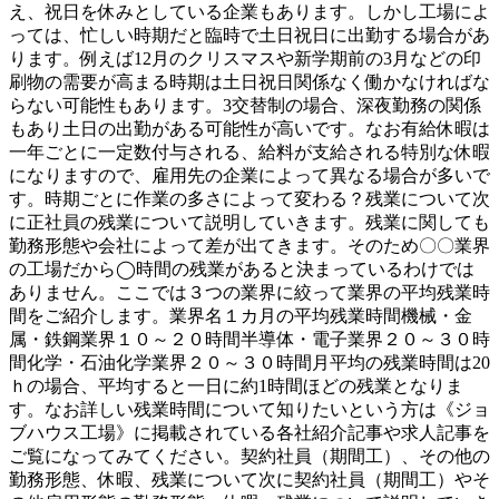
え、祝日を休みとしている企業もあります。しかし工場によ
っては、忙しい時期だと臨時で土日祝日に出勤する場合があ
ります。例えば12月のクリスマスや新学期前の3月などの印
刷物の需要が高まる時期は土日祝日関係なく働かなければな
らない可能性もあります。3交替制の場合、深夜勤務の関係
もあり土日の出勤がある可能性が高いです。なお有給休暇は
一年ごとに一定数付与される、給料が支給される特別な休暇
になりますので、雇用先の企業によって異なる場合が多いで
す。時期ごとに作業の多さによって変わる？残業について次
に正社員の残業について説明していきます。残業に関しても
勤務形態や会社によって差が出てきます。そのため〇〇業界
の工場だから◯時間の残業があると決まっているわけでは
ありません。ここでは３つの業界に絞って業界の平均残業時
間をご紹介します。業界名１カ月の平均残業時間機械・金
属・鉄鋼業界１０～２０時間半導体・電子業界２０～３０時
間化学・石油化学業界２０～３０時間月平均の残業時間は20
ｈの場合、平均すると一日に約1時間ほどの残業となりま
す。なお詳しい残業時間について知りたいという方は《ジョ
ブハウス工場》に掲載されている各社紹介記事や求人記事を
ご覧になってみてください。契約社員（期間工）、その他の
勤務形態、休暇、残業について次に契約社員（期間工）やそ