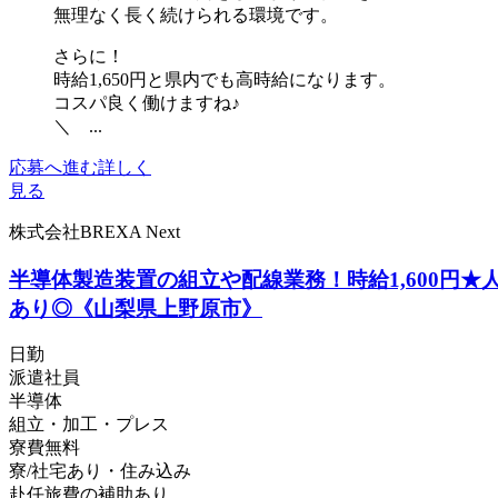
無理なく長く続けられる環境です。
さらに！
時給1,650円と県内でも高時給になります。
コスパ良く働けますね♪
＼ ...
応募へ進む
詳しく
見る
株式会社BREXA Next
半導体製造装置の組立や配線業務！時給1,600円
あり◎《山梨県上野原市》
日勤
派遣社員
半導体
組立・加工・プレス
寮費無料
寮/社宅あり・住み込み
赴任旅費の補助あり