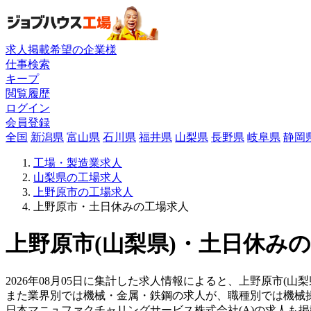
求人掲載希望の企業様
仕事検索
キープ
閲覧履歴
ログイン
会員登録
全国
新潟県
富山県
石川県
福井県
山梨県
長野県
岐阜県
静岡
工場・製造業求人
山梨県の工場求人
上野原市の工場求人
上野原市・土日休みの工場求人
上野原市(山梨県)・土日休みの
2026年08月05日に集計した求人情報によると、上野原市(山
また業界別では機械・金属・鉄鋼の求人が、職種別では機械
日本マニュファクチャリングサービス株式会社(A)の求人も