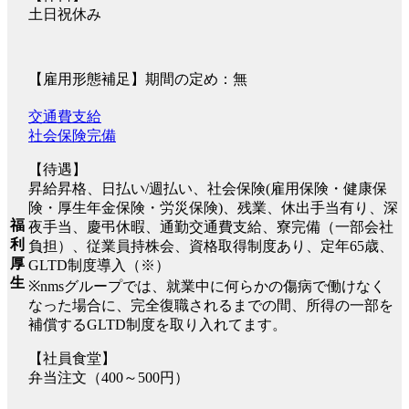
土日祝休み
【雇用形態補足】期間の定め：無
交通費支給
社会保険完備
【待遇】
昇給昇格、日払い/週払い、社会保険(雇用保険・健康保
険・厚生年金保険・労災保険)、残業、休出手当有り、深
福
夜手当、慶弔休暇、通勤交通費支給、寮完備（一部会社
利
負担）、従業員持株会、資格取得制度あり、定年65歳、
厚
GLTD制度導入（※）
生
※nmsグループでは、就業中に何らかの傷病で働けなく
なった場合に、完全復職されるまでの間、所得の一部を
補償するGLTD制度を取り入れてます。
【社員食堂】
弁当注文（400～500円）