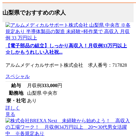
山梨県でおすすめの求人
【電子部品の組立】しっかり高収入！月収例33万円以上
☆しかもうれしい入社祝...
アルムメディカルサポート株式会社 求人番号：717828
スペシャル
給与
月収例
333,000
円
勤務地
山梨県 中央市
寮・社宅
あり
詳しく
見る