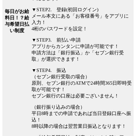
▼STEP2. 登録(初回ログイン)
毎日がお給
メール本文にある「お客様番号」をアプリに
料日！？給
入力！
与希望日払
4桁のパスワードを設定！
い制度
▼STEP3. 前払い申請
アプリからカンタンに申請が可能です！
申請方法は「銀行振込」か「セブン銀行受
取」が選択できます！
▼STEP4. 振込
（セブン銀行受取の場合）
原則、セブン銀行のATMで24時間365日即時受
取が可能です！
セブン銀行の口座は必要ございません！
（銀行振り込みの場合）
平⽇8時までの申請であれば当⽇登録口座へ振
込！
8時以降の場合は翌営業⽇振込となります！