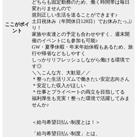
どちらも固定勤務のため、働く時間帯は毎日
変わりませんので
規則正しい生活を送ることができます♪
土日祝休み（年間休日128日）でお休みたっぷ
ここがポイ
り！
ント
家族や友達との予定も合わせやすく、週末開
催のイベントにも参加も可能♪
GW・夏季休暇・年末年始休暇もあるため、旅
行や帰省などもしやすく
しっかりリフレッシュしながら働ける環境で
す◎
＼＼こんな方、大歓迎／／
＊整った生活リズムで働きたい安定志向さん
＊安定した収入がほしい
＊仕事とプライベートの両立を目指してる
福利厚生も充実！整った環境で活躍してみま
せんか♪
＜給与希望日払い制度とは！＞
「給与希望日払い制度」とは、