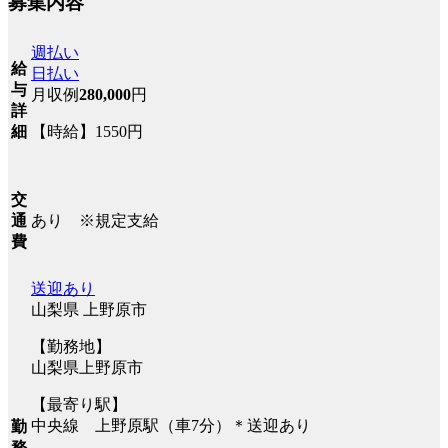
募集内容
週払い
給
日払い
与
月収例
280,000
円
詳
【時給】1550円
細
交
あり ※規定支給
通
費
送迎あり
山梨県 上野原市
【勤務地】
山梨県上野原市
【最寄り駅】
中央線 上野原駅（車7分）＊送迎あり
勤
務