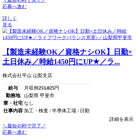
＼最短45秒で完了／
応募へ進む
詳しく
見る
【製造未経験OK／資格ナシOK】日勤×
土日休み／時給1450円にUP★／ラ...
株式会社平山 山梨支店
給与
月収例
253,025
円
勤務地
山梨県 甲斐市
寮・社宅
なし
仕事内容
加工・検査 / 半導体工場 / 日勤
詳細を表示
＼最短45秒で完了／
応募へ進む