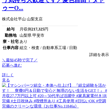
ゥーO...
株式会社平山 山梨支店
給与
月収例
217,325
円
勤務地
山梨県 甲斐市
寮・社宅
あり
仕事内容
組立・検査 / 自動車系工場 / 日勤
詳細を表示
＼最短45秒で完了／
応募へ進む
詳しく
見る