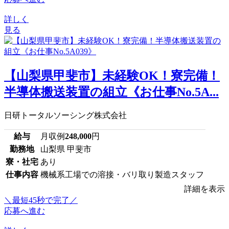
詳しく
見る
【山梨県甲斐市】未経験OK！寮完備！
半導体搬送装置の組立《お仕事No.5A...
日研トータルソーシング株式会社
給与
月収例
248,000
円
勤務地
山梨県 甲斐市
寮・社宅
あり
仕事内容
機械系工場での溶接・バリ取り製造スタッフ
詳細を表示
＼最短45秒で完了／
応募へ進む