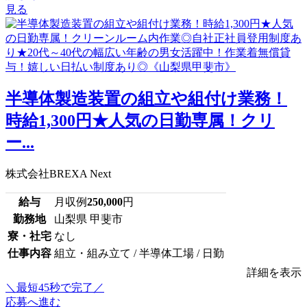
見る
半導体製造装置の組立や組付け業務！
時給1,300円★人気の日勤専属！クリ
ー...
株式会社BREXA Next
給与
月収例
250,000
円
勤務地
山梨県 甲斐市
寮・社宅
なし
仕事内容
組立・組み立て / 半導体工場 / 日勤
詳細を表示
＼最短45秒で完了／
応募へ進む