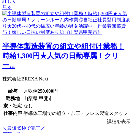
詳しく
見る
半導体製造装置の組立や組付け業務！
時給1,300円★人気の日勤専属！クリ
ー...
株式会社BREXA Next
給与
月収例
250,000
円
勤務地
山梨県 甲斐市
寮・社宅
なし
仕事内容
半導体工場での組立・加工・プレス製造スタッフ
詳細を表示
＼最短45秒で完了／