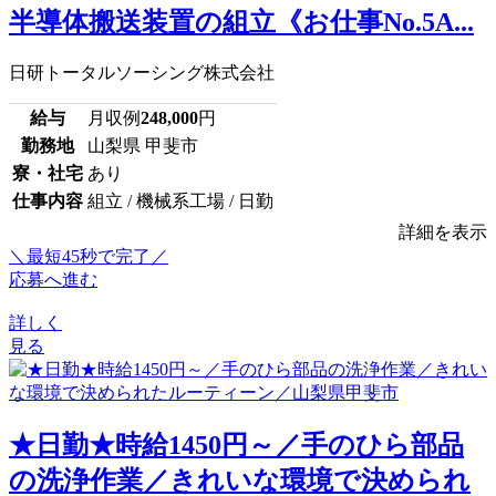
半導体搬送装置の組立《お仕事No.5A...
日研トータルソーシング株式会社
給与
月収例
248,000
円
勤務地
山梨県 甲斐市
寮・社宅
あり
仕事内容
組立 / 機械系工場 / 日勤
詳細を表示
＼最短45秒で完了／
応募へ進む
詳しく
見る
★日勤★時給1450円～／手のひら部品
の洗浄作業／きれいな環境で決められ