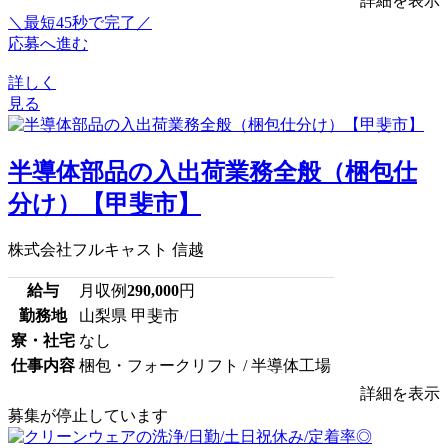
詳細を表示
＼最短45秒で完了／
応募へ進む
詳しく
見る
半導体部品の入出荷業務全般（梱包仕
分け）【甲斐市】
株式会社フルキャスト 信越
給与
月収例
290,000
円
勤務地
山梨県 甲斐市
寮・社宅
なし
仕事内容
梱包・フォークリフト / 半導体工場
詳細を表示
募集が停止しています