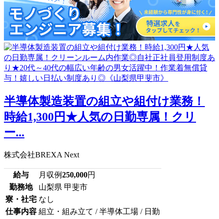
半導体製造装置の組立や組付け業務！
時給1,300円★人気の日勤専属！クリ
ー...
株式会社BREXA Next
給与
月収例
250,000
円
勤務地
山梨県 甲斐市
寮・社宅
なし
仕事内容
組立・組み立て / 半導体工場 / 日勤