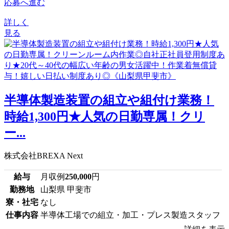
応募へ進む
詳しく
見る
半導体製造装置の組立や組付け業務！
時給1,300円★人気の日勤専属！クリ
ー...
株式会社BREXA Next
給与
月収例
250,000
円
勤務地
山梨県 甲斐市
寮・社宅
なし
仕事内容
半導体工場での組立・加工・プレス製造スタッフ