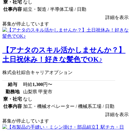
寮・社宅
なし
仕事内容
組立・製造 / 半導体工場 / 日勤
詳細を表示
募集が停止しています
【アナタのスキル活かしませんか？】
土日祝休み！好きな髪色でOK♪
株式会社綜合キャリアオプション
給与
時給
1,300
円〜
勤務地
山梨県 甲斐市
寮・社宅
なし
仕事内容
加工・機械オペレーター / 機械系工場 / 日勤
詳細を表示
募集が停止しています