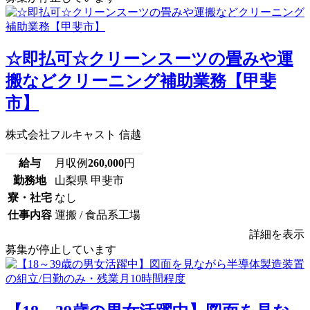
☆即払可☆クリーンスーツの畳みや運
搬などクリーニング補助業務【甲斐
市】
株式会社フルキャスト 信越
給与
月収例
260,000
円
勤務地
山梨県 甲斐市
寮・社宅
なし
仕事内容
運搬 / 食品系工場
詳細を表示
募集が停止しています