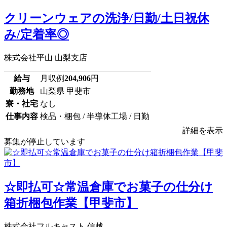
クリーンウェアの洗浄/日勤/土日祝休
み/定着率◎
株式会社平山 山梨支店
給与
月収例
204,906
円
勤務地
山梨県 甲斐市
寮・社宅
なし
仕事内容
検品・梱包 / 半導体工場 / 日勤
詳細を表示
募集が停止しています
☆即払可☆常温倉庫でお菓子の仕分け
箱折梱包作業【甲斐市】
株式会社フルキャスト 信越