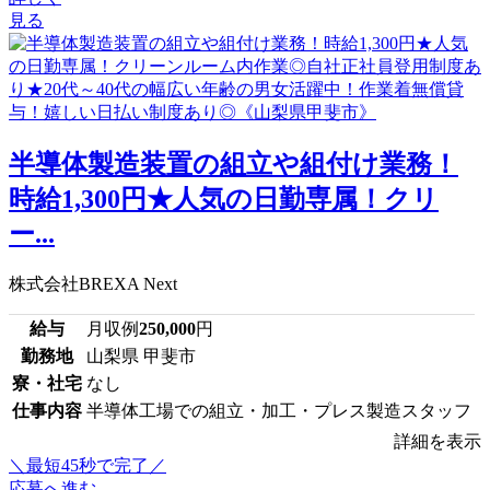
見る
半導体製造装置の組立や組付け業務！
時給1,300円★人気の日勤専属！クリ
ー...
株式会社BREXA Next
給与
月収例
250,000
円
勤務地
山梨県 甲斐市
寮・社宅
なし
仕事内容
半導体工場での組立・加工・プレス製造スタッフ
詳細を表示
＼最短45秒で完了／
応募へ進む