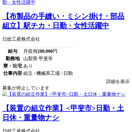
【布製品の手縫い・ミシン掛け・部品
組立】駅チカ・日勤・女性活躍中
日総工産株式会社
給与
月収例
280,000
円
勤務地
山梨県 甲斐市
寮・社宅
あり
仕事内容
組立 / 機械系工場 / 日勤
詳細を表示
募集が停止しています
【装置の組立作業】<甲斐市>日勤・土
日休・重量物ナシ
日総工産株式会社