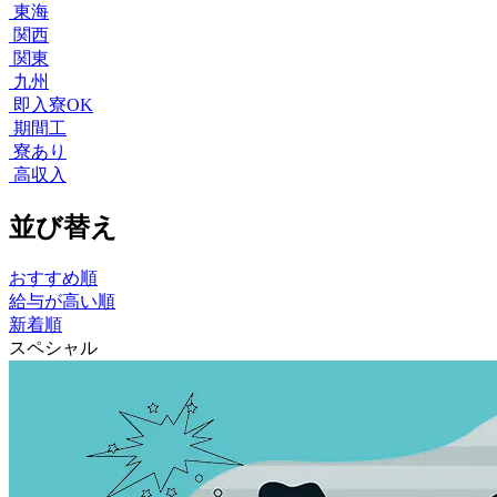
東海
関西
関東
九州
即入寮OK
期間工
寮あり
高収入
並び替え
おすすめ順
給与が高い順
新着順
スペシャル