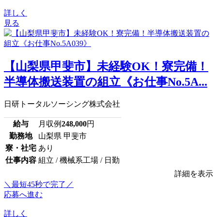
詳しく
見る
【山梨県甲斐市】未経験OK！寮完備！
半導体搬送装置の組立《お仕事No.5A...
日研トータルソーシング株式会社
給与
月収例
248,000
円
勤務地
山梨県 甲斐市
寮・社宅
あり
仕事内容
組立 / 機械系工場 / 日勤
詳細を表示
＼最短45秒で完了／
応募へ進む
詳しく