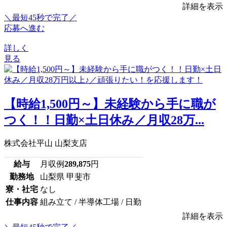
詳細を表示
＼最短45秒で完了／
応募へ進む
詳しく
見る
【時給1,500円～】未経験から手に職が
つく！！日勤×土日休み／月収28万...
株式会社平山 山梨支店
給与
月収例
289,875
円
勤務地
山梨県 甲斐市
寮・社宅
なし
仕事内容
組み立て / 半導体工場 / 日勤
詳細を表示