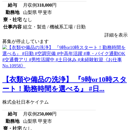
給与
月収例
318,000
円
勤務地
山梨県 甲斐市
寮・社宅
なし
仕事内容
組立・製造 / 機械系工場 / 日勤
詳細を表示
募集が停止しています
【衣類や備品の洗浄】 『9時or10時スタ
ート！勤務時間を選べる』 #日...
株式会社日本ケイテム
給与
月収例
250,000
円
勤務地
山梨県 甲斐市
寮・社宅
なし