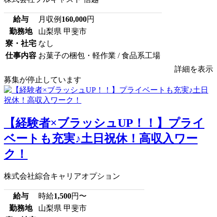
給与
月収例
160,000
円
勤務地
山梨県 甲斐市
寮・社宅
なし
仕事内容
お菓子の梱包・軽作業 / 食品系工場
詳細を表示
募集が停止しています
【経験者×ブラッシュUP！！】プライ
ベートも充実♪土日祝休！高収入ワー
ク！
株式会社綜合キャリアオプション
給与
時給
1,500
円〜
勤務地
山梨県 甲斐市