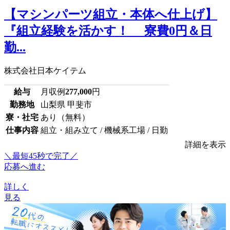
【マシンパーツ組立・本体へ仕上げ】
『組立経験を活かす！ 寮費0円＆日
勤...
株式会社日本ケイテム
給与
月収例
277,000
円
勤務地
山梨県 甲斐市
寮・社宅
あり（無料）
仕事内容
組立・組み立て / 機械系工場 / 日勤
詳細を表示
＼最短45秒で完了／
応募へ進む
詳しく
見る