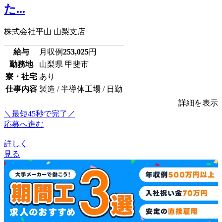
た...
株式会社平山 山梨支店
給与
月収例
253,025
円
勤務地
山梨県 甲斐市
寮・社宅
あり
仕事内容
製造 / 半導体工場 / 日勤
詳細を表示
＼最短45秒で完了／
応募へ進む
詳しく
見る