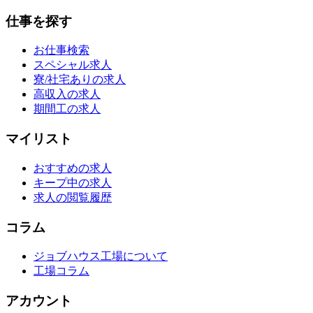
仕事を探す
お仕事検索
スペシャル求人
寮/社宅ありの求人
高収入の求人
期間工の求人
マイリスト
おすすめの求人
キープ中の求人
求人の閲覧履歴
コラム
ジョブハウス工場について
工場コラム
アカウント