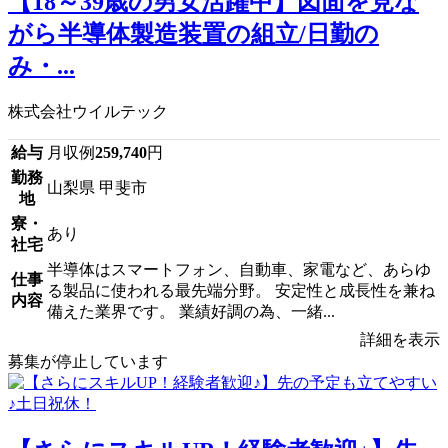
【18～39歳の男女活躍中】図面を見な
がら半導体製造装置の組立/日勤の
み・...
株式会社ウイルテック
給与
月収例
259,740
円
勤務
山梨県 甲斐市
地
寮・
あり
社宅
半導体はスマートフォン、自動車、家電など、あらゆ
仕事
る製品に使われる最先端分野。 安定性と成長性を兼ね
内容
備えた業界です。 業績好調の為、一緒...
詳細を表示
募集が停止しています