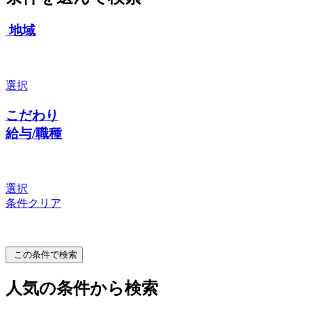
地域
選択
こだわり
給与/職種
選択
条件クリア
この条件で検索
人気の条件から検索