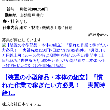
給与
月収例
300,750
円
勤務地
山梨県 甲斐市
寮・社宅
なし
仕事内容
組立・製造 / 機械系工場 / 日勤
詳細を表示
募集が停止しています
【装置の小型部品・本体の組立】『慣
れた作業で稼ぎたい方必見！ 実質時
給1...
株式会社日本ケイテム