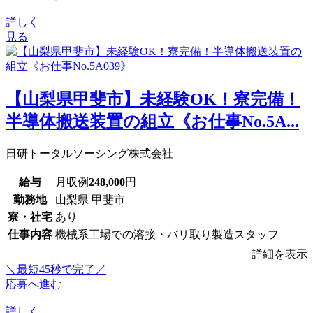
詳しく
見る
【山梨県甲斐市】未経験OK！寮完備！
半導体搬送装置の組立《お仕事No.5A...
日研トータルソーシング株式会社
給与
月収例
248,000
円
勤務地
山梨県 甲斐市
寮・社宅
あり
仕事内容
機械系工場での溶接・バリ取り製造スタッフ
詳細を表示
＼最短45秒で完了／
応募へ進む
詳しく