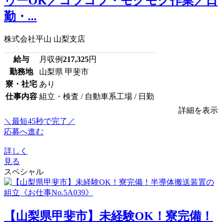
ゥーOK／コツコツ・モクモク作業／日
勤・...
株式会社平山 山梨支店
給与
月収例
217,325
円
勤務地
山梨県 甲斐市
寮・社宅
あり
仕事内容
組立・検査 / 自動車系工場 / 日勤
詳細を表示
＼最短45秒で完了／
応募へ進む
詳しく
見る
スペシャル
【山梨県甲斐市】未経験OK！寮完備！