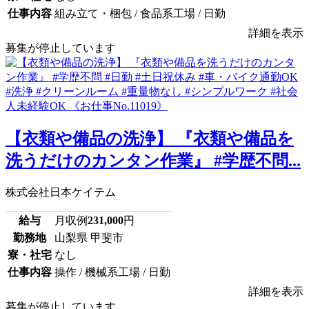
仕事内容
組み立て・梱包 / 食品系工場 / 日勤
詳細を表示
募集が停止しています
【衣類や備品の洗浄】 『衣類や備品を
洗うだけのカンタン作業』 #学歴不問...
株式会社日本ケイテム
給与
月収例
231,000
円
勤務地
山梨県 甲斐市
寮・社宅
なし
仕事内容
操作 / 機械系工場 / 日勤
詳細を表示
募集が停止しています