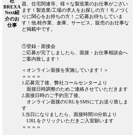
社
器、住宅関連等、様々な製造業のお仕事がござい
BREXA
ます！製造業/工場の求人をお探しの方！モノづく
Next紹
りに関心をお持ちの方！ご応募お待ちしていま
介のお
す！他.軽作業、倉庫、サービス、販売のお仕事な
仕事
ど掲載中です。
①登録・面接会
ご応募が完了しましたら、面接・お仕事相談会へ
ご案内致します！
＜オンライン面接を実施しています！＞
＝＝＝＝
1.応募完了後、弊社コールセンターより
面接日時調整のためご連絡させていただきます
2.面接日時のご予約完了後、
オンライン面接のURLをSMSにてお送り致しま
す
3.当日になりましたら、面接時間10分前より
URLをクリックいただきご入室願います
＝＝＝＝