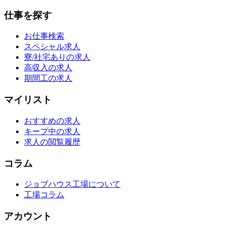
仕事を探す
お仕事検索
スペシャル求人
寮/社宅ありの求人
高収入の求人
期間工の求人
マイリスト
おすすめの求人
キープ中の求人
求人の閲覧履歴
コラム
ジョブハウス工場について
工場コラム
アカウント