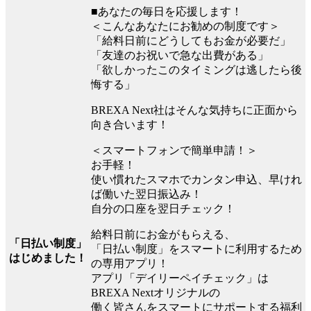
■あなたの毎日を応援します！
＜こんなあなたにお勧めの制度です＞
「給料日前にどうしてもお金が必要だ」
「友達のお祝いで急な出費がある」
「欲しかったこのタイミングは逃したら後
悔する」
BREXA Next社はそんな気持ちに正面から
向き合います！
＜スマートフォンで簡単申請！＞
お手軽！
使い慣れたスマホでカンタン申込、早けれ
ば働いた翌日振込み！
自分の口座を翌日チェック！
給料日前にお金がもらえる、
「日払い制度」
「日払い制度」をスマートに利用するため
はじめました！
の専用アプリ！
アプリ「デイリーペイチェック」は
BREXA Nextオリジナルの
働く皆さんをスマートにサポートする福利