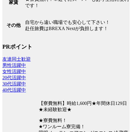
家賃
です！
自宅から遠い職場でも安心して下さい！
その他
赴任旅費はBREXA Nextが負担します！
PRポイント
友達同士歓迎
男性活躍中
女性活躍中
20代活躍中
30代活躍中
40代活躍中
【寮費無料】時給1,600円★年間休日129日
★未経験歓迎★
★寮費無料！
★ワンルーム寮完備！