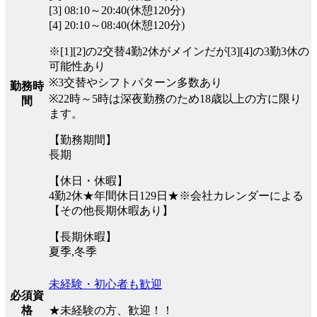
[3] 08:10～20:40(休憩120分)
[4] 20:10～08:40(休憩120分)
※[1][2]の2交替4勤2休がメインだが[3][4]の3勤3休の
可能性あり
※3交替やシフトパターン多数あり
勤務時
※22時～5時は深夜勤務のため18歳以上の方に限り
間
ます。
【勤務期間】
長期
【休日・休暇】
4勤2休★年間休日129日★※会社カレンダーによる
【その他長期休暇あり】
【長期休暇】
夏季,冬季
未経験・初心者も歓迎
必須資
★未経験の方、歓迎！！
格