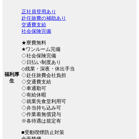
正社員登用あり
赴任旅費の補助あり
交通費支給
社会保険完備
★寮費無料
★ワンルーム完備
◇社会保険完備
◇日払い制度あり
◇残業・深夜・休出手当
福利厚
◇赴任旅費会社負担
生
◇交通費支給
◇車通勤可
◇有給休暇
◇就業先食堂利用可
◇弁当持ち込み可
◇作業着無償貸与
※各待遇は規定有
■受動喫煙防止対策
全面禁煙