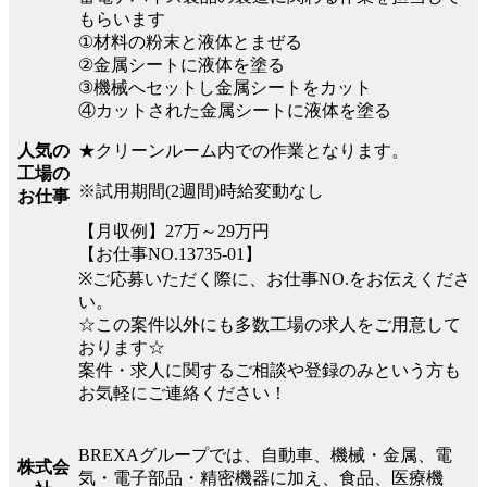
もらいます
①材料の粉末と液体とまぜる
②金属シートに液体を塗る
③機械へセットし金属シートをカット
④カットされた金属シートに液体を塗る
★クリーンルーム内での作業となります。
人気の
工場の
※試用期間(2週間)時給変動なし
お仕事
【月収例】27万～29万円
【お仕事NO.13735-01】
※ご応募いただく際に、お仕事NO.をお伝えくださ
い。
☆この案件以外にも多数工場の求人をご用意して
おります☆
案件・求人に関するご相談や登録のみという方も
お気軽にご連絡ください！
BREXAグループでは、自動車、機械・金属、電
株式会
気・電子部品・精密機器に加え、食品、医療機