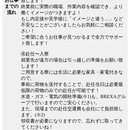
お仕事
致します！
までの
終業前に実際の職場、作業内容を確認でき、より
流れ
働くイメージがつきますよ！
もし内定後や見学後に「イメージと違う…」など
不安なことがございましたらお気軽にご相談くだ
さい！
ご希望に合うお仕事が見つかるまで全力でサポー
ト致します！
④赴任〜入寮
就業先が遠方の場合は引っ越しの準備をお願い致
します！
ご用意する寮には生活に必要な家具・家電付きな
ので、
事前に荷物を送付することで、赴任当日は必要最
低限の荷物のみでの赴任が可能です！
水道・ガス・電気の開栓準備(※1)も、BREXAグル
ープで行いますのでご安心ください。
また、現場までの赴任交通費も会社にて負担致し
ます。(※2)
領収書が必要になりますので、忘れずに取ってき
てくださいね！