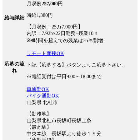
月収例
257,000
円
時給1,380円
給与詳細
【月収例：25万7,000円】
内訳：7.92h×22日勤務+残業10ｈ
※8時間を超えての残業は25％割増
リモート面接OK
応募の流
下記【応募する】ボタンよりご応募下さい。
れ
※電話受付は平日9:00～18:00まで
車通勤OK
バイク通勤OK
山梨県 北杜市
【勤務地】
山梨県北杜市長坂町長坂上条
【最寄駅】
中央本線 長坂駅より徒歩１５分