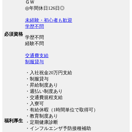
ＧＷ
◎年間休日126日◎
未経験・初心者も歓迎
学歴不問
必須資格
学歴不問
経験不問
交通費支給
制服貸与
・入社祝金20万円支給
・制服貸与
・昇給制度あり
・週払い制度あり
・交通費規程支給
・入寮可
・有給休暇（1時間単位で取得可）
・教育制度あり
福利厚生
・定期健康診断
・インフルエンザ予防接種補助