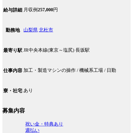
月収例
257,000
円
給与詳細
山梨県
北杜市
勤務地
JR中央本線(東京～塩尻) 長坂駅
最寄り駅
加工・製造マシンの操作 / 機械系工場 / 日勤
仕事内容
あり
寮・社宅
募集内容
祝い金・特典あり
週払い