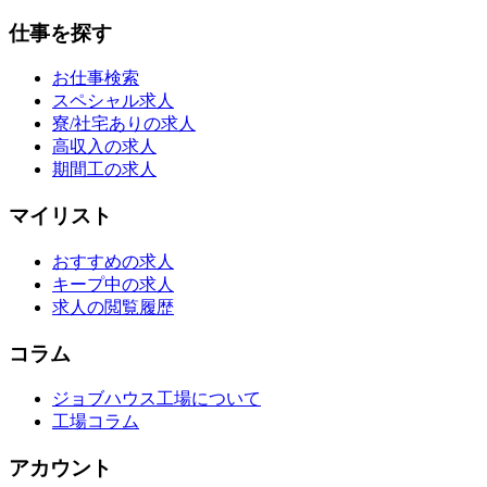
仕事を探す
お仕事検索
スペシャル求人
寮/社宅ありの求人
高収入の求人
期間工の求人
マイリスト
おすすめの求人
キープ中の求人
求人の閲覧履歴
コラム
ジョブハウス工場について
工場コラム
アカウント