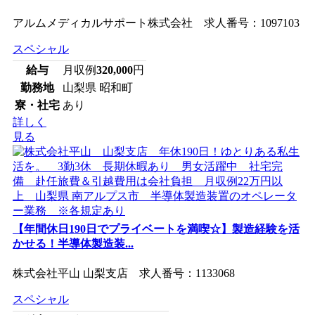
アルムメディカルサポート株式会社 求人番号：1097103
スペシャル
給与
月収例
320,000
円
勤務地
山梨県 昭和町
寮・社宅
あり
詳しく
見る
【年間休日190日でプライベートを満喫☆】製造経験を活
かせる！半導体製造装...
株式会社平山 山梨支店 求人番号：1133068
スペシャル